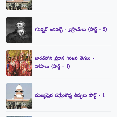
గవర్నర్‌ జనరల్స్‌ - వైస్రాయ్‌లు (పార్ట్‌ - 2)
భారత్‌లోని ప్రధాన గిరిజన తెగలు -
విశేషాలు (పార్ట్‌ - 1)
ముఖ్యమైన సుప్రీంకోర్టు తీర్పులు పార్ట్‌ - 1