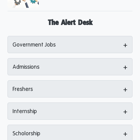
The Alert Desk
+
Government Jobs
+
Admissions
+
Freshers
+
Internship
+
Scholorship