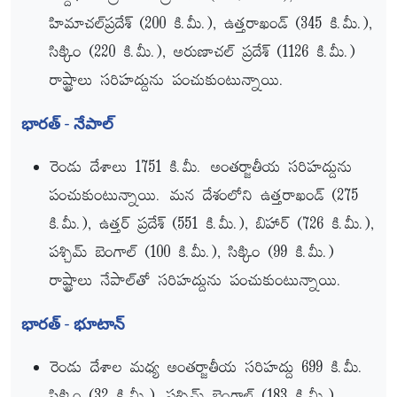
హిమాచల్‌ప్రదేశ్‌ (200 కి.మీ.), ఉత్తరాఖండ్‌ (345 కి.మీ.),
సిక్కిం (220 కి.మీ.), అరుణాచల్‌ ప్రదేశ్‌ (1126 కి.మీ.)
రాష్ట్రాలు సరిహద్దును పంచుకుంటున్నాయి.
భారత్‌ - నేపాల్‌
రెండు దేశాలు 1751 కి.మీ. అంతర్జాతీయ సరిహద్దును
పంచుకుంటున్నాయి. మన దేశంలోని ఉత్తరాఖండ్‌ (275
కి.మీ.), ఉత్తర్‌ ప్రదేశ్‌ (551 కి.మీ.), బిహార్‌ (726 కి.మీ.),
పశ్చిమ్‌ బెంగాల్‌ (100 కి.మీ.), సిక్కిం (99 కి.మీ.)
రాష్ట్రాలు నేపాల్‌తో సరిహద్దును పంచుకుంటున్నాయి.
భారత్‌ - భూటాన్‌
రెండు దేశాల మధ్య అంతర్జాతీయ సరిహద్దు 699 కి.మీ.