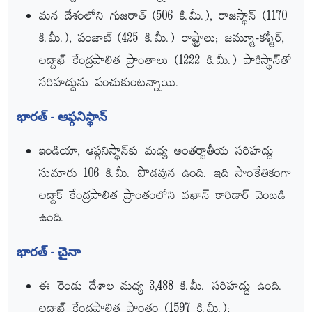
మన దేశంలోని గుజరాత్‌ (506 కి.మీ.), రాజస్థాన్‌ (1170
కి.మీ.), పంజాబ్‌ (425 కి.మీ.) రాష్ట్రాలు; జమ్మూ-కశ్మీర్,
లద్దాఖ్‌ కేంద్రపాలిత ప్రాంతాలు (1222 కి.మీ.) పాకిస్థాన్‌తో
సరిహద్దును పంచుకుంటన్నాయి.
భారత్‌ - ఆఫ్గనిస్థాన్‌
ఇండియా, ఆఫ్గనిస్థాన్‌కు మధ్య అంతర్జాతీయ సరిహద్దు
సుమారు 106 కి.మీ. పొడవున ఉంది. ఇది సాంకేతికంగా
లద్దాక్‌ కేంద్రపాలిత ప్రాంతంలోని వఖాన్‌ కారిడార్‌ వెంబడి
ఉంది.
భారత్‌ - చైనా
ఈ రెండు దేశాల మధ్య 3,488 కి.మీ. సరిహద్దు ఉంది.
లద్దాఖ్‌ కేంద్రపాలిత ప్రాంతం (1597 కి.మీ.);