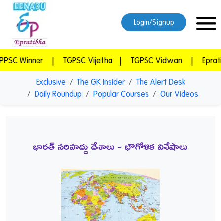
Login/Signup
Winner
|
TGPSC Vijetha
|
TGPSC Vidwan
|
Epratibha 
Exclusive
The GK Insider
The Alert Desk
Daily Roundup
Popular Courses
Our Videos
భారత్‌ సరిహద్దు దేశాలు - భౌగోళిక విశేషాలు