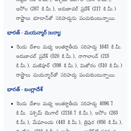
సిక్కిం (32 కి.మీ.), పశ్చిమ్‌ బెంగాల్‌ (183 కి.మీ.),
అసోం (267 కి.మీ.), అరుణాచల్‌ ప్రదేశ్‌ (217 కి.మీ.)
రాష్ట్రాలు భూటాన్‌తో సరిహద్దును పంచుకుంటున్నాయి.
భారత్‌ - మయన్మార్‌ (బర్మా)
రెండు దేశాల మధ్య అంతర్జాతీయ సరిహద్దు 1643 కి.మీ.
అరుణాచల్‌ ప్రదేశ్‌ (520 కి.మీ.), నాగాలాండ్‌ (215
కి.మీ.), మణిపూర్‌ (398 కి.మీ.), మిజోరం (510 కి.మీ.)
రాష్ట్రాలు మయన్మార్‌తో సరిహద్దు పంచుకుంటున్నాయి.
భారత్‌ - బంగ్లాదేశ్‌
రెండు దేశాల మధ్య అంతర్జాతీయ సరిహద్దు 4096.7
కి.మీ. పశ్చిమ్‌ బెంగాల్‌ (2216.7 కి.మీ.), అసోం (263
కి.మీ.), మేఘాలయ (443 కి.మీ.), త్రిపుర (856 కి.మీ.),