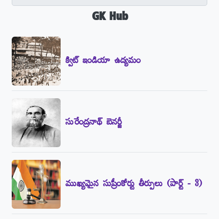
GK Hub
క్విట్‌ ఇండియా ఉద్యమం
సురేంద్రనాథ్‌ బెనర్జీ
ముఖ్యమైన సుప్రీంకోర్టు తీర్పులు (పార్ట్‌ - 3)