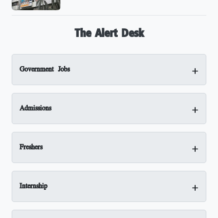
The Alert Desk
+
Government Jobs
+
Admissions
+
Freshers
+
Internship