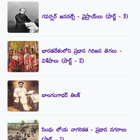
గవర్నర్‌ జనరల్స్‌ - వైస్రాయ్‌లు (పార్ట్‌ - 3)
భారతదేశంలోని ప్రధాన గిరిజన తెగలు -
విశేషాలు (పార్ట్‌ - 2)
బాలగంగాధర్‌ తిలక్‌
సింధు లోయ నాగరికత - ప్రధాన నగరాలు