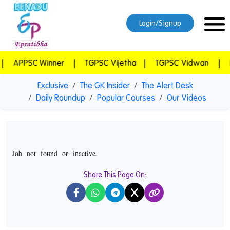
Login/Signup
APPSC Winner
|
TGPSC Vijetha
|
TGPSC Vidwan
|
Epr
Exclusive
The GK Insider
The Alert Desk
Daily Roundup
Popular Courses
Our Videos
Job not found or inactive.
Share This Page On:
X