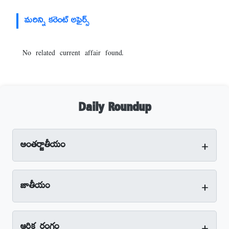
మరిన్ని కరెంట్ అఫైర్స్
No related current affair found.
Daily Roundup
+
అంతర్జాతీయం
+
జాతీయం
+
ఆర్థిక రంగం