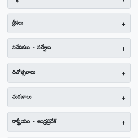
+
క్రీడలు
+
నివేదికలు - సర్వేలు
+
దినోత్సవాలు
+
మరణాలు
+
రాష్ట్రీయం - ఆంధ్రప్రదేశ్‌