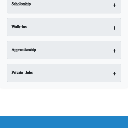
+
Scholorship
+
Walk-ins
+
Apprenticeship
+
Private Jobs