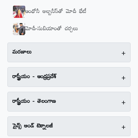
ఆంథోనీ అల్బనీస్‌తో మోదీ భేటీ
మోదీ-సుబియాంతో చర్చలు
+
మరణాలు
+
రాష్ట్రీయం - ఆంధ్రప్రదేశ్‌
+
రాష్ట్రీయం - తెలంగాణ
+
సైన్స్‌ అండ్‌ టెక్నాలజీ