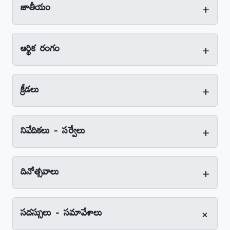
+
జాతీయం
+
ఆర్థిక రంగం
+
క్రీడలు
+
నివేదికలు - సర్వేలు
+
దినోత్సవాలు
+
సదస్సులు - సమావేశాలు