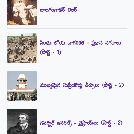
బాలగంగాధర్‌ తిలక్‌
సింధు లోయ నాగరికత - ప్రధాన నగరాలు
(పార్ట్‌ - 1)
ముఖ్యమైన సుప్రీంకోర్టు తీర్పులు (పార్ట్‌ - 2)
గవర్నర్‌ జనరల్స్‌ - వైస్రాయ్‌లు (పార్ట్‌ - 2)