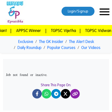
Login/Signup
t
|
APPSC Winner
|
TGPSC Vijetha
|
TGPSC Vidwan
|
Exclusive
The GK Insider
The Alert Desk
Daily Roundup
Popular Courses
Our Videos
Job not found or inactive.
Share This Page On:
X