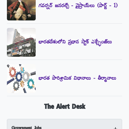
గవర్నర్‌ జనరల్స్‌ - వైస్రాయ్‌లు (పార్ట్‌ - 1)
భారతదేశంలోని ప్రధాన స్టాక్‌ ఎక్స్ఛేంజ్‌లు
భారత పారిశ్రామిక విధానాలు - తీర్మానాలు
The Alert Desk
+
Government Jobs