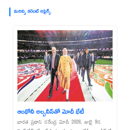
మరిన్ని కరెంట్ అఫైర్స్
ఆంథోనీ అల్బనీస్‌తో మోదీ భేటీ
భారత ప్రధాని నరేంద్ర మోదీ 2026, జులై 9న