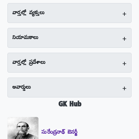
+
వార్తల్లో వ్యక్తులు
+
నియామకాలు
+
వార్తల్లో ప్రదేశాలు
+
అవార్డులు
GK Hub
సురేంద్రనాథ్‌ బెనర్జీ