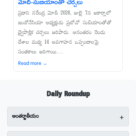
మోదీ-సుబియాంతో చర్చలు
ప్రధాని నరేంద్ర మోదీ 2026, జులై 7న జకార్తాలో
ఇండోనేసియా అధ్యక్షుడు ప్రబోవో సుబియాంతోతో
ద్వైపాక్షిక చర్చలు జరిపారు. అనంతరం రెండు
దేశాల మధ్య 14 అవగాహన ఒప్పందాలపై
సంతకాలు జరిగాయి....
Read more →
Daily Roundup
+
అంతర్జాతీయం