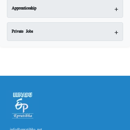
+
Apprenticeship
+
Private Jobs
info@epratibha.net