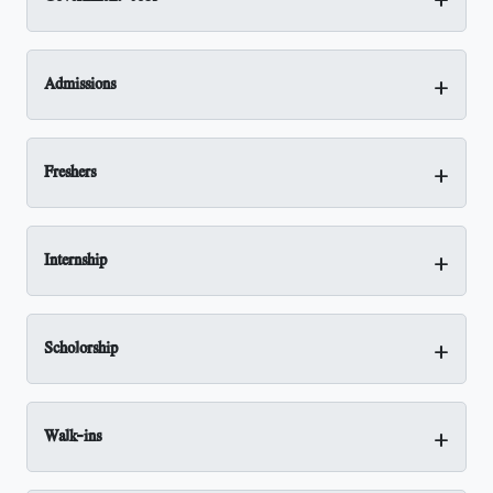
+
Admissions
+
Freshers
+
Internship
+
Scholorship
+
Walk-ins