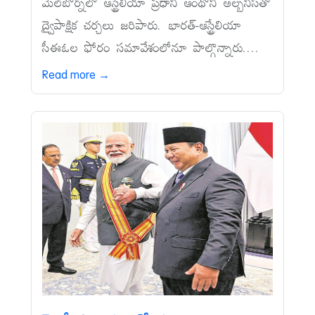
మెల్‌బోర్న్‌లో ఆస్ట్రేలియా ప్రధాని ఆంథోనీ అల్బనీస్‌తో
ద్వైపాక్షిక చర్చలు జరిపారు. భారత్‌-ఆస్ట్రేలియా
సీఈఓల ఫోరం సమావేశంలోనూ పాల్గొన్నారు....
Read more →