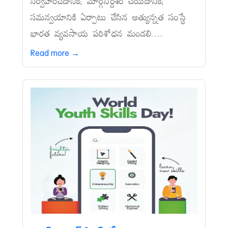
నిర్వహించడానికి; మార్గనిర్దేశం చేయడానికి;
సమన్వయానికి ఏర్పాటు చేసిన అత్యున్నత సంస్థే
భారత వ్యవసాయ పరిశోధన మండలి....
Read more →