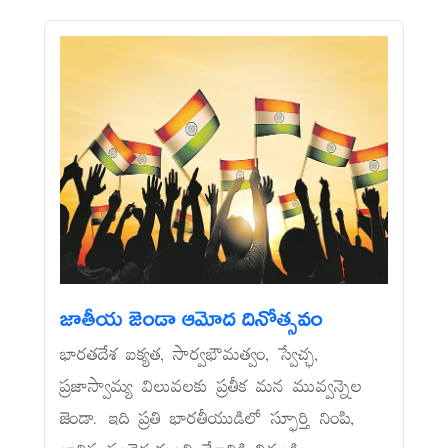
జాతీయ జెండా ఆమోద దినోత్సవం
భారతదేశ ఐక్యత, సార్వభౌమత్వం, స్వేచ్ఛ,
ప్రజాస్వామ్య విలువలకు ప్రతీక మన మువ్వన్నెల
జెండా. ఇది ప్రతి భారతీయుడిలో స్ఫూర్తి నింపి,