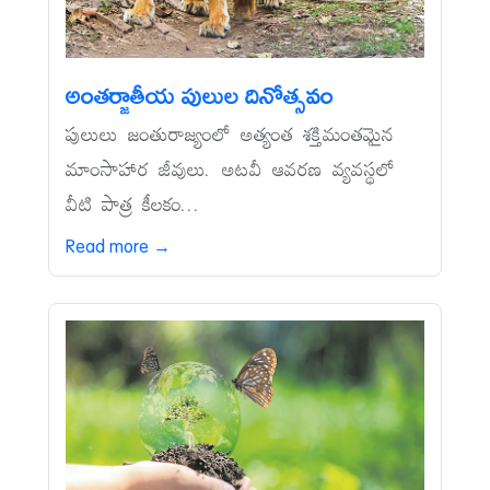
అంతర్జాతీయ పులుల దినోత్సవం
పులులు జంతురాజ్యంలో అత్యంత శక్తిమంతమైన
మాంసాహార జీవులు. అటవీ ఆవరణ వ్యవస్థలో
వీటి పాత్ర కీలకం...
Read more →