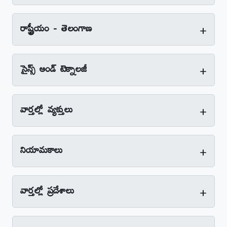
+
రాష్ట్రీయం - తెలంగాణ
+
సైన్స్‌ అండ్‌ టెక్నాలజీ
+
వార్తల్లో వ్యక్తులు
+
నియామకాలు
+
వార్తల్లో ప్రదేశాలు