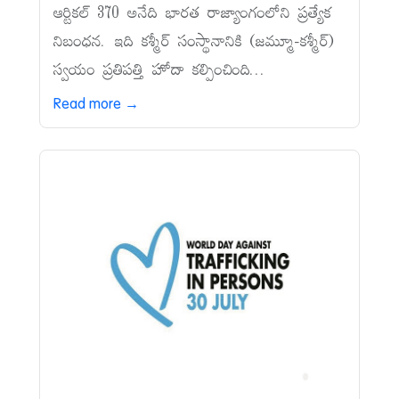
ఆర్టికల్‌ 370 అనేది భారత రాజ్యాంగంలోని ప్రత్యేక
నిబంధన. ఇది కశ్మీర్‌ సంస్థానానికి (జమ్మూ-కశ్మీర్‌)
స్వయం ప్రతిపత్తి హోదా కల్పించింది...
Read more →