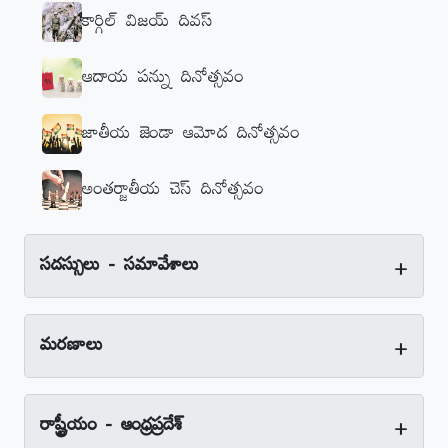
కార్గిల్‌ విజయ్‌ దివస్‌
ఆదాయ పన్ను దినోత్సవం
జాతీయ జెండా ఆమోద దినోత్సవం
అంతర్జాతీయ చెస్‌ దినోత్సవం
+
సదస్సులు - సమావేశాలు
+
మరణాలు
+
రాష్ట్రీయం - ఆంధ్రప్రదేశ్‌