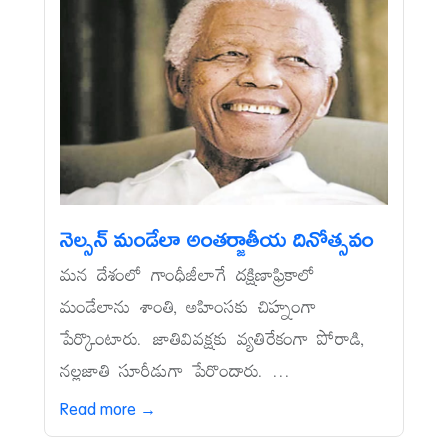
నెల్సన్‌ మండేలా అంతర్జాతీయ దినోత్సవం
మన దేశంలో గాంధీజీలాగే దక్షిణాఫ్రికాలో
మండేలాను శాంతి, అహింసకు చిహ్నంగా
పేర్కొంటారు. జాతివివక్షకు వ్యతిరేకంగా పోరాడి,
నల్లజాతి సూరీడుగా పేరొందారు. ...
Read more →