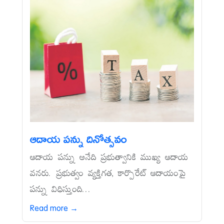
ఆదాయ పన్ను దినోత్సవం
ఆదాయ పన్ను అనేది ప్రభుత్వానికి ముఖ్య ఆదాయ
వనరు. ప్రభుత్వం వ్యక్తిగత, కార్పొరేట్‌ ఆదాయంపై
పన్ను విధిస్తుంది...
Read more →