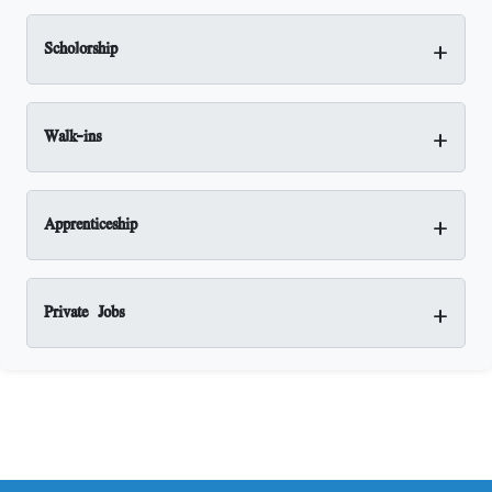
+
Scholorship
+
Walk-ins
+
Apprenticeship
+
Private Jobs