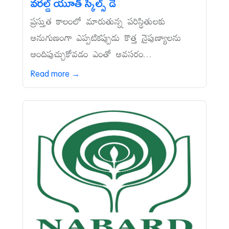
వరల్డ్‌ యూత్‌ స్కిల్స్‌ డే
ప్రస్తుత కాలంలో మారుతున్న పరిస్థితులకు
అనుగుణంగా ఎప్పటికప్పుడు కొత్త నైపుణ్యాలను
అందిపుచ్చుకోవడం ఎంతో అవసరం...
Read more →