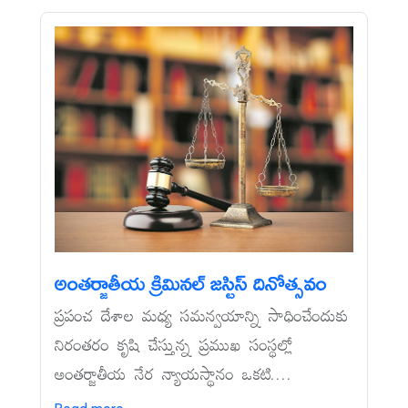
అంతర్జాతీయ క్రిమినల్‌ జస్టిస్‌ దినోత్సవం
ప్రపంచ దేశాల మధ్య సమన్వయాన్ని సాధించేందుకు
నిరంతరం కృషి చేస్తున్న ప్రముఖ సంస్థల్లో
అంతర్జాతీయ నేర న్యాయస్థానం ఒకటి....