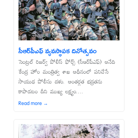
సీఆర్‌పీఎఫ్‌ వ్యవస్థాపక దినోత్సవం
సెంట్రల్‌ రిజర్వ్‌ పోలీస్‌ ఫోర్స్‌ (సీఆర్‌పీఎఫ్‌) అనేది
కేంద్ర హోం మంత్రిత్వ శాఖ అధీనంలో పనిచేసే
సాయుధ పోలీసు దళం. అంతర్గత భద్రతను
కాపాడటం దీని ముఖ్య లక్ష్యం....
Read more →