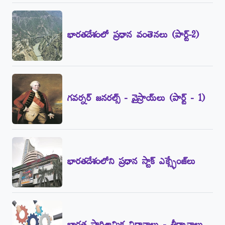
భారతదేశంలో ప్రధాన వంతెనలు (పార్ట్‌-2)
గవర్నర్‌ జనరల్స్‌ - వైస్రాయ్‌లు (పార్ట్‌ - 1)
భారతదేశంలోని ప్రధాన స్టాక్‌ ఎక్స్ఛేంజ్‌లు