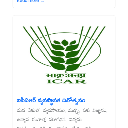
Read more →
ఐసీఏఆర్‌ వ్యవస్థాపక దినోత్సవం
మన దేశంలో వ్యవసాయం, మత్స్య, పశు విజ్ఞానం,
ఉద్యాన రంగాల్లో పరిశోధన, విద్యను