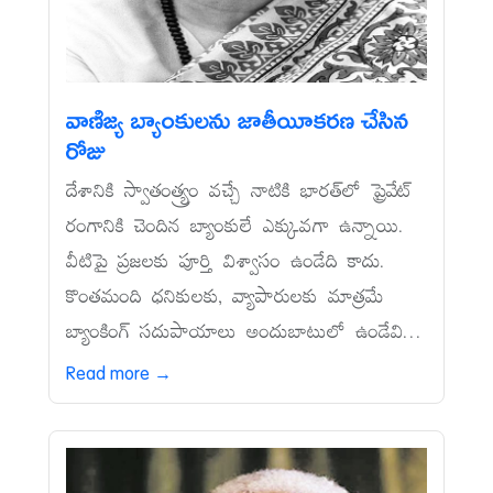
వాణిజ్య బ్యాంకులను జాతీయీకరణ చేసిన
రోజు
దేశానికి స్వాతంత్య్రం వచ్చే నాటికి భారత్‌లో ప్రైవేట్‌
రంగానికి చెందిన బ్యాంకులే ఎక్కువగా ఉన్నాయి.
వీటిపై ప్రజలకు పూర్తి విశ్వాసం ఉండేది కాదు.
కొంతమంది ధనికులకు, వ్యాపారులకు మాత్రమే
బ్యాంకింగ్‌ సదుపాయాలు అందుబాటులో ఉండేవి...
Read more →