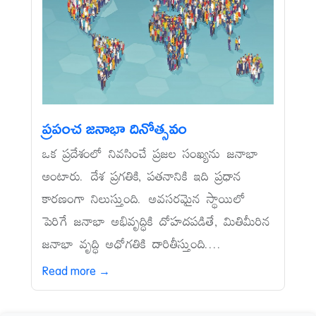
ప్రపంచ జనాభా దినోత్సవం
ఒక ప్రదేశంలో నివసించే ప్రజల సంఖ్యను జనాభా
అంటారు. దేశ ప్రగతికి, పతనానికి ఇది ప్రధాన
కారణంగా నిలుస్తుంది. అవసరమైన స్థాయిలో
పెరిగే జనాభా అభివృద్ధికి దోహదపడితే, మితిమీరిన
జనాభా వృద్ధి అధోగతికి దారితీస్తుంది....
Read more →