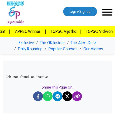
Login/Signup
PSC Winner
|
TGPSC Vijetha
|
TGPSC Vidwan
|
Eprat
Exclusive
The GK Insider
The Alert Desk
Daily Roundup
Popular Courses
Our Videos
Job not found or inactive.
Share This Page On:
X