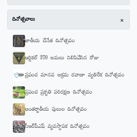
+
దినోత్సవాలు
జాతీయ చేనేత దినోత్సవం
ఆర్టికల్‌ 370 అమలు నిలిపివేసిన రోజు
ప్రపంచ మానవ అక్రమ రవాణా వ్యతిరేక దినోత్సవం
ప్రపంచ ప్రకృతి పరిరక్షణ దినోత్సవం
అంతర్జాతీయ పులుల దినోత్సవం
సీఆర్‌పీఎఫ్‌ వ్యవస్థాపక దినోత్సవం