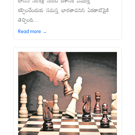
బానిస సంకెళ్ల నుంచి దేశానికి విముక్తి
కల్పించేందుకు సమస్త భారతావనిని ఏకతాటిపైకి
తెచ్చింది...
Read more →