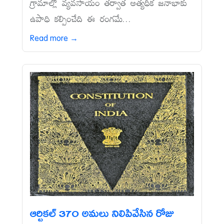
గ్రామాల్లో వ్యవసాయం తర్వాత అత్యధిక జనాభాకు
ఉపాధి కల్పించేది ఈ రంగమే...
Read more →
ఆర్టికల్‌ 370 అమలు నిలిపివేసిన రోజు