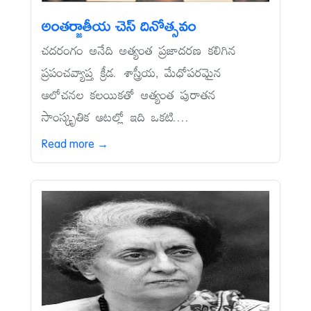
అంతర్జాతీయ చెస్‌ దినోత్సవం
చదరంగం అనేది అత్యంత ప్రజాదరణ కలిగిన
ప్రపంచవ్యాప్త క్రీడ. శాస్త్రీయ, మేధోపరమైన
ఆలోచనల కలయికతో అత్యంత పురాతన
సాంస్కృతిక ఆటల్లో ఇది ఒకటి....
Read more →