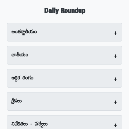
Daily Roundup
+
అంతర్జాతీయం
+
జాతీయం
+
ఆర్థిక రంగం
+
క్రీడలు
+
నివేదికలు - సర్వేలు