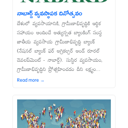
నాబార్డ్‌ వ్యవస్థాపక దినోత్సవం
దేశంలో వ్యవసాయానికి, గ్రామీణాభివృద్ధికి ఆర్థిక
సహాయం అందించే అత్యున్నత బ్యాంకింగ్‌ సంస్థ
జాతీయ వ్యవసాయ గ్రామీణాభివృద్ధి బ్యాంక్‌
(నేషనల్‌ బ్యాంక్‌ ఫర్‌ అగ్రికల్చర్‌ అండ్‌ రూరల్‌
డెవలప్‌మెంట్‌ - నాబార్డ్‌). సుస్థిర వ్యవసాయం,
గ్రామీణాభివృద్ధిని ప్రోత్సహించడం దీని లక్ష్యం...
Read more →