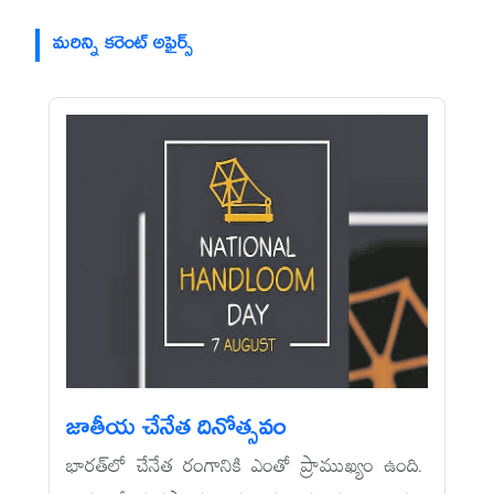
మరిన్ని కరెంట్ అఫైర్స్
జాతీయ చేనేత దినోత్సవం
భారత్‌లో చేనేత రంగానికి ఎంతో ప్రాముఖ్యం ఉంది.