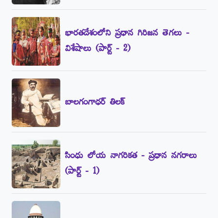
భారతదేశంలోని ప్రధాన గిరిజన తెగలు -
విశేషాలు (పార్ట్‌ - 2)
బాలగంగాధర్‌ తిలక్‌
సింధు లోయ నాగరికత - ప్రధాన నగరాలు
(పార్ట్‌ - 1)