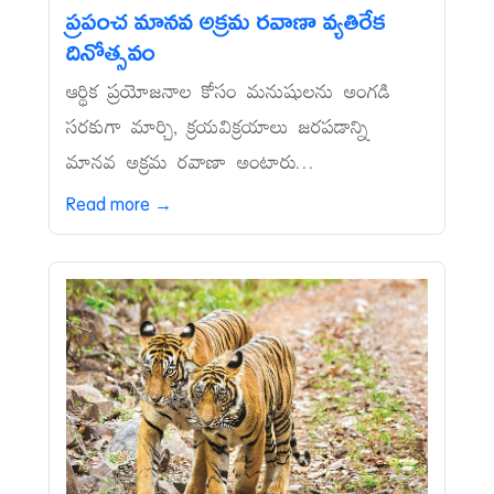
ప్రపంచ మానవ అక్రమ రవాణా వ్యతిరేక
దినోత్సవం
ఆర్థిక ప్రయోజనాల కోసం మనుషులను అంగడి
సరకుగా మార్చి, క్రయవిక్రయాలు జరపడాన్ని
మానవ అక్రమ రవాణా అంటారు...
Read more →