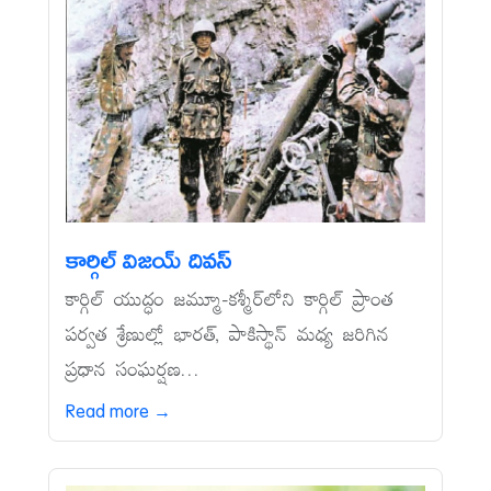
కార్గిల్‌ విజయ్‌ దివస్‌
కార్గిల్‌ యుద్ధం జమ్మూ-కశ్మీర్‌లోని కార్గిల్‌ ప్రాంత
పర్వత శ్రేణుల్లో భారత్, పాకిస్థాన్‌ మధ్య జరిగిన
ప్రధాన సంఘర్షణ...
Read more →