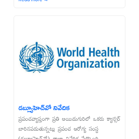
డబ్ల్యూహెచ్‌వో నివేదిక
ప్రపంచవ్యాప్తంగా ప్రతి అయిదుగురిలో ఒకరు క్యాన్సర్‌
బారినపడుతున్నట్లు ప్రపంచ ఆరోగ్య సంస్థ