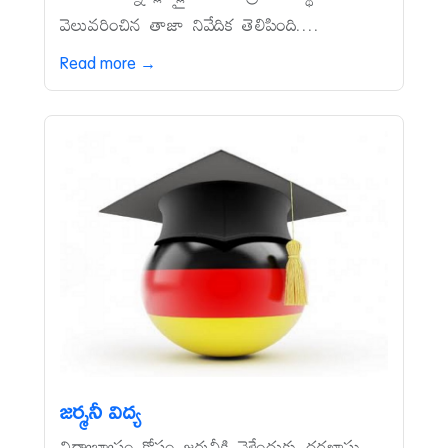
వెలువరించిన తాజా నివేదిక తెలిపింది....
Read more →
జర్మనీ విద్య