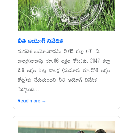
నీతి ఆయోగ్‌ నివేదిక
మనదేశ బయోఎకానమీ 2035 కల్లా 691 బి.
డాలర్ల(దాదాపు రూ.66 లక్షల కోట్ల)కు, 2047 కల్లా
2.6 లక్షల కోట్ల డాలర్ల (సుమారు రూ.250 లక్షల
కోట్ల)కు చేరుతుందని నీతి ఆయోగ్‌ నివేదిక
పేర్కొంది....
Read more →