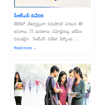
సీఆర్‌ఎస్‌ నివేదిక
2024లో దేశవ్యాప్తంగా నిమిషానికి సగటున 48
జననాలు, 17 మరణాలు నమోదైనట్లు ఇటీవల
విడుదలైన సీఆర్‌ఎస్‌ నివేదిక పేర్కొంది....
Read more →