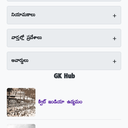
+
నియామకాలు
+
వార్తల్లో ప్రదేశాలు
+
అవార్డులు
GK Hub
క్విట్‌ ఇండియా ఉద్యమం