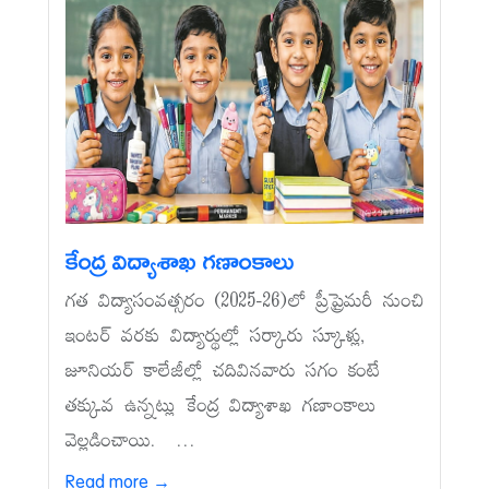
కేంద్ర విద్యాశాఖ గణాంకాలు
గత విద్యాసంవత్సరం (2025-26)లో ప్రీప్రైమరీ నుంచి
ఇంటర్‌ వరకు విద్యార్థుల్లో సర్కారు స్కూళ్లు,
జూనియర్‌ కాలేజీల్లో చదివినవారు సగం కంటే
తక్కువ ఉన్నట్లు కేంద్ర విద్యాశాఖ గణాంకాలు
వెల్లడించాయి. ...
Read more →