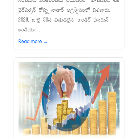
సంపదను ఇంతలింతలు చేయడంలో హెచ్‌సీఎల్‌ టెక్‌
ఛైర్‌పర్సన్‌ రోష్ని నాడార్‌ అగ్రస్థానంలో నిలిచారు.
2026, జులై 30న విడుదలైన ‘కాండీర్‌ హురున్‌
ఇండియా...
Read more →