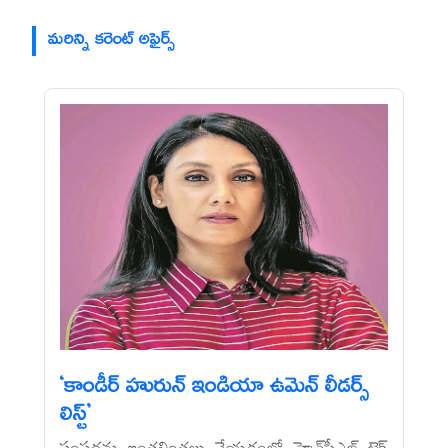
మరిన్ని కరెంట్ అఫైర్స్
‘కాండీర్‌ హురున్‌ ఇండియా ఉమెన్‌ లీడర్స్‌
లిస్ట్‌’