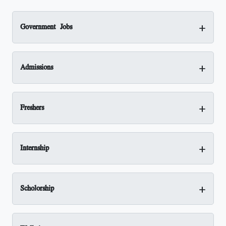
+
Government Jobs
+
Admissions
+
Freshers
+
Internship
+
Scholorship