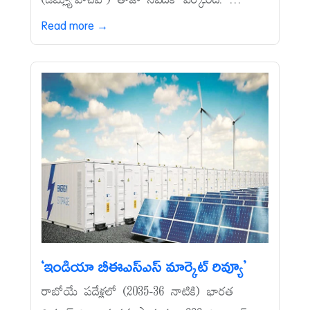
(డబ్ల్యూహెచ్‌వో) తాజా నివేదిక పేర్కొంది. ...
Read more →
‘ఇండియా బీఈఎస్‌ఎస్‌ మార్కెట్‌ రివ్యూ’
రాబోయే పదేళ్లలో (2035-36 నాటికి) భారత