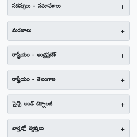
+
సదస్సులు - సమావేశాలు
+
మరణాలు
+
రాష్ట్రీయం - ఆంధ్రప్రదేశ్‌
+
రాష్ట్రీయం - తెలంగాణ
+
సైన్స్‌ అండ్‌ టెక్నాలజీ
+
వార్తల్లో వ్యక్తులు