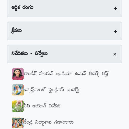
+
ఆర్థిక రంగం
+
క్రీడలు
+
నివేదికలు - సర్వేలు
‘కాండీర్‌ హురున్‌ ఇండియా ఉమెన్‌ లీడర్స్‌ లిస్ట్‌’
ఇన్వెస్ట్‌మెంట్‌ ఫ్రెండ్లీనెస్‌ ఇండెక్స్‌
నీతి ఆయోగ్‌ నివేదిక
కేంద్ర విద్యాశాఖ గణాంకాలు