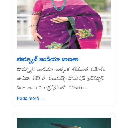
ఫార్చ్యూన్‌ ఇండియా జాబితా
ఫార్చ్యూన్‌ ఇండియా అత్యంత శక్తిమంత మహిళల
జాబితా 2026లో రిలయన్స్‌ ఫౌండేషన్‌ ఛైర్‌పర్సన్‌
నీతా అంబానీ అగ్రస్థానంలో నిలిచారు....
Read more →