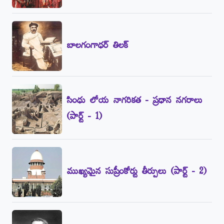
బాలగంగాధర్‌ తిలక్‌
సింధు లోయ నాగరికత - ప్రధాన నగరాలు
(పార్ట్‌ - 1)
ముఖ్యమైన సుప్రీంకోర్టు తీర్పులు (పార్ట్‌ - 2)