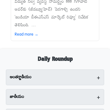
విద్యుత్‌ నిల్వ వ్యవస్థ సామర్థ్యం 888 గిగావాట్‌
అవర్‌కు (జీడబ్ల్యూహెచ్‌) పెరగాల్సి ఉందని
‘ఇండియా బీఈఎస్‌ఎస్‌ మార్కెట్‌ రివ్యూ’ నివేదిక
తెలిపింది. ...
Read more →
Daily Roundup
+
అంతర్జాతీయం
+
జాతీయం