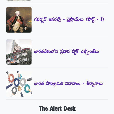
గవర్నర్‌ జనరల్స్‌ - వైస్రాయ్‌లు (పార్ట్‌ - 1)
భారతదేశంలోని ప్రధాన స్టాక్‌ ఎక్స్ఛేంజ్‌లు
భారత పారిశ్రామిక విధానాలు - తీర్మానాలు
The Alert Desk