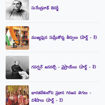
సురేంద్రనాథ్‌ బెనర్జీ
ముఖ్యమైన సుప్రీంకోర్టు తీర్పులు (పార్ట్‌ - 3)
గవర్నర్‌ జనరల్స్‌ - వైస్రాయ్‌లు (పార్ట్‌ - 3)
భారతదేశంలోని ప్రధాన గిరిజన తెగలు -
విశేషాలు (పార్ట్‌ - 2)