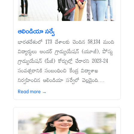
ఆలిండియా సర్వే
భారతదేశంలో 173 దేశాలకు చెందిన 58,134 మంది
విద్యార్థులు అండర్‌ గ్రాడ్యుయేషన్‌ (యూజీ), పోస్టు
గ్రాడ్యుయేషన్‌ (పీజీ) కోర్సుల్లో చేరారని 2023-24
సంవత్సరానికి సంబంధించి కేంద్ర విద్యాశాఖ
నిర్వహించిన ఆలిండియా సర్వేలో వెల్లడైంది....
Read more →