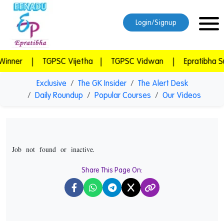
Login/Signup
TGPSC Vijetha
|
TGPSC Vidwan
|
Epratibha Super Comb
Exclusive
The GK Insider
The Alert Desk
Daily Roundup
Popular Courses
Our Videos
Job not found or inactive.
Share This Page On:
X