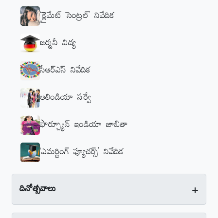
‘క్లైమేట్‌ సెంట్రల్‌’ నివేదిక
జర్మనీ విద్య
సీఆర్‌ఎస్‌ నివేదిక
ఆలిండియా సర్వే
ఫార్చ్యూన్‌ ఇండియా జాబితా
‘ఎమర్జింగ్‌ ఫ్యూచర్స్‌’ నివేదిక
+
దినోత్సవాలు