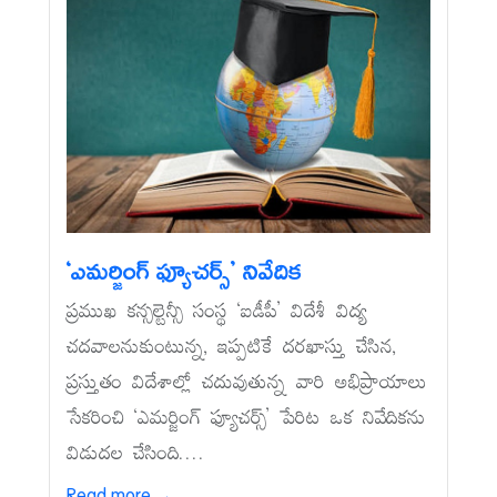
‘ఎమర్జింగ్‌ ఫ్యూచర్స్‌’ నివేదిక
ప్రముఖ కన్సల్టెన్సీ సంస్థ ‘ఐడీపీ’ విదేశీ విద్య
చదవాలనుకుంటున్న, ఇప్పటికే దరఖాస్తు చేసిన,
ప్రస్తుతం విదేశాల్లో చదువుతున్న వారి అభిప్రాయాలు
సేకరించి ‘ఎమర్జింగ్‌ ఫ్యూచర్స్‌’ పేరిట ఒక నివేదికను
విడుదల చేసింది....
Read more →