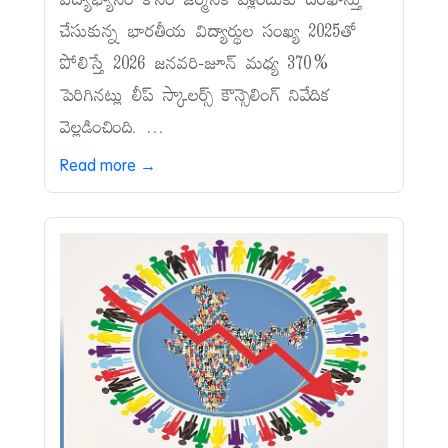
విద్యాభ్యాసం కోసం జర్మనీకి వెళ్లేందుకు దరఖాస్తు
చేసుకున్న భారతీయ విద్యార్థుల సంఖ్య 2025తో
పోలిస్తే 2026 జనవరి-జూన్‌ మధ్య 370%
పెరిగినట్లు లీప్‌ స్కాలర్స్‌ కౌన్సెలింగ్‌ నివేదిక
వెల్లడించింది. ...
Read more →