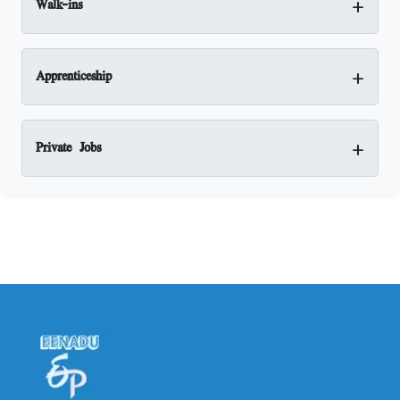
+
Walk-ins
+
Apprenticeship
+
Private Jobs