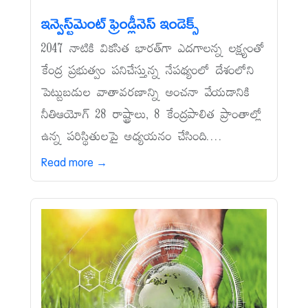
ఇన్వెస్ట్‌మెంట్‌ ఫ్రెండ్లీనెస్‌ ఇండెక్స్‌
2047 నాటికి వికసిత భారత్‌గా ఎదగాలన్న లక్ష్యంతో
కేంద్ర ప్రభుత్వం పనిచేస్తున్న నేపథ్యంలో దేశంలోని
పెట్టుబడుల వాతావరణాన్ని అంచనా వేయడానికి
నీతిఆయోగ్‌ 28 రాష్ట్రాలు, 8 కేంద్రపాలిత ప్రాంతాల్లో
ఉన్న పరిస్థితులపై అధ్యయనం చేసింది....
Read more →