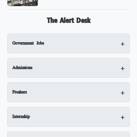
The Alert Desk
+
Government Jobs
+
Admissions
+
Freshers
+
Internship