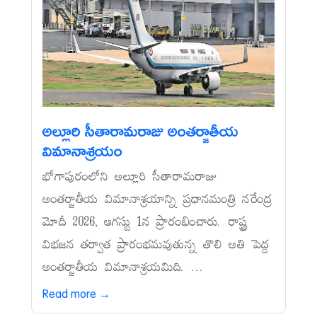
అల్లూరి సీతారామరాజు అంతర్జాతీయ
విమానాశ్రయం
భోగాపురంలోని అల్లూరి సీతారామరాజు
అంతర్జాతీయ విమానాశ్రయాన్ని ప్రధానమంత్రి నరేంద్ర
మోదీ 2026, ఆగస్టు 1న ప్రారంభించారు. రాష్ట్ర
విభజన తర్వాత ప్రారంభమవుతున్న తొలి అతి పెద్ద
అంతర్జాతీయ విమానాశ్రయమిది. ...
Read more →