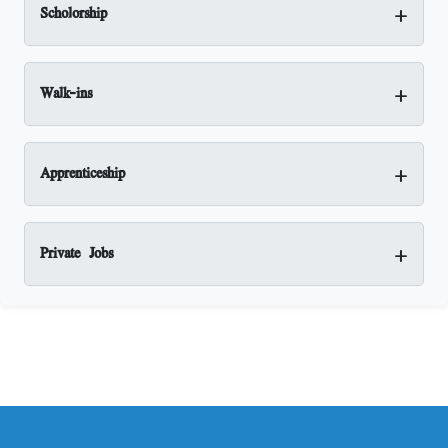
+
Scholorship
+
Walk-ins
+
Apprenticeship
+
Private Jobs