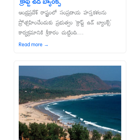
‘క్రాఫ్ట్‌ ఉడ్‌ బ్యాంక్స్‌’
ఆంధ్రప్రదేశ్‌ రాష్ట్రంలో సంప్రదాయ హస్తకళలను
ప్రోత్సహించేందుకు ప్రభుత్వం ‘క్రాఫ్ట్‌ ఉడ్‌ బ్యాంక్స్‌’
కార్యక్రమానికి శ్రీకారం చుట్టింది....
Read more →