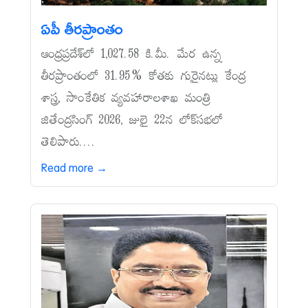
ఏపీ తీరప్రాంతం
ఆంధ్రప్రదేశ్‌లో 1,027.58 కి.మీ. మేర ఉన్న
తీరప్రాంతంలో 31.95% కోతకు గురైనట్లు కేంద్ర
శాస్త్ర, సాంకేతిక వ్యవహారాలశాఖ మంత్రి
జితేంద్రసింగ్‌ 2026, జులై 22న లోక్‌సభలో
తెలిపారు....
Read more →