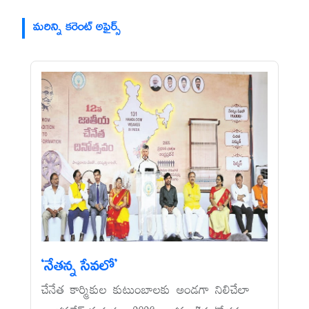
మరిన్ని కరెంట్ అఫైర్స్
‘నేతన్న సేవలో’
చేనేత కార్మికుల కుటుంబాలకు అండగా నిలిచేలా