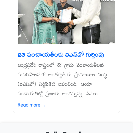
23 పంచాయతీలకు ఐఎస్‌వో గుర్తింపు
ఆంధ్రప్రదేశ్‌ రాష్ట్రంలో 23 గ్రామ పంచాయతీలకు
సుపరిపాలనలో అంతర్జాతీయ ప్రామాణాల సంస్థ
(ఐఎస్‌వో) సర్టిఫికెట్‌ లభించింది. ఆయా
పంచాయతీల్లో ప్రజలకు అందిస్తున్న సేవలు...
Read more →