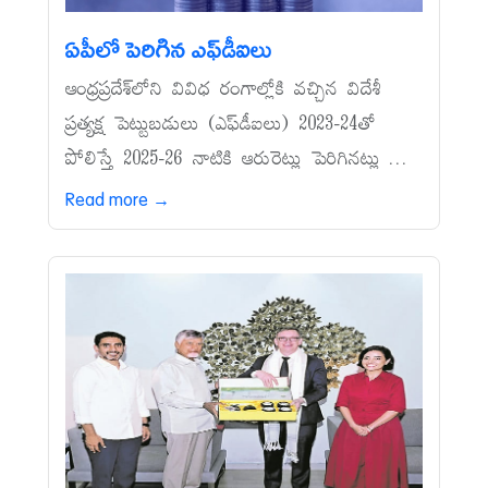
ఏపీలో పెరిగిన ఎఫ్‌డీఐలు
ఆంధ్రప్రదేశ్‌లోని వివిధ రంగాల్లోకి వచ్చిన విదేశీ
ప్రత్యక్ష పెట్టుబడులు (ఎఫ్‌డీఐలు) 2023-24తో
పోలిస్తే 2025-26 నాటికి ఆరురెట్లు పెరిగినట్లు ...
Read more →