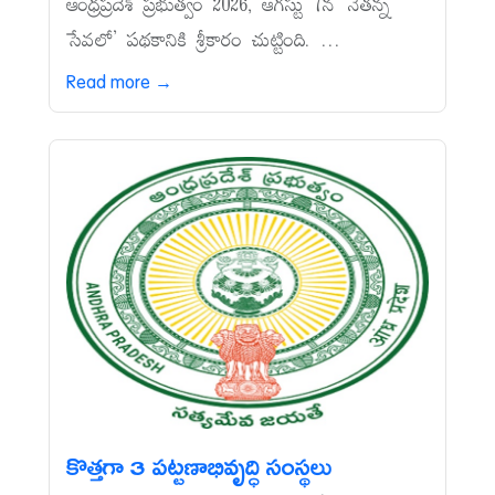
ఆంధ్రప్రదేశ్‌ ప్రభుత్వం 2026, ఆగస్టు 7న ‘నేతన్న
సేవలో’ పథకానికి శ్రీకారం చుట్టింది. ...
Read more →
కొత్తగా 3 పట్టణాభివృద్ధి సంస్థలు