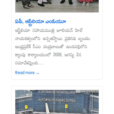
ఏపీ, ఆస్ట్రేలియా ఎంఓయూ
ఆస్ట్రేలియా సహాయమంత్రి జూలియన్‌ హిల్‌
నాయకత్వంలోని ఉన్నతస్థాయి ప్రతినిధి బృందం
ఆంధ్రప్రదేశ్‌ సీఎం చంద్రబాబుతో ఉండవల్లిలోని
క్యాంపు కార్యాలయంలో 2026, ఆగస్టు 2న
సమావేశమైంది....
Read more →