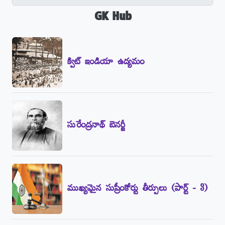
GK Hub
క్విట్‌ ఇండియా ఉద్యమం
సురేంద్రనాథ్‌ బెనర్జీ
ముఖ్యమైన సుప్రీంకోర్టు తీర్పులు (పార్ట్‌ - 3)