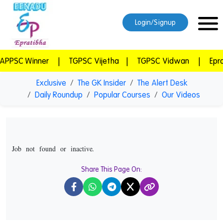
Login/Signup
nner
|
TGPSC Vijetha
|
TGPSC Vidwan
|
Epratibha Su
Exclusive
The GK Insider
The Alert Desk
Daily Roundup
Popular Courses
Our Videos
Job not found or inactive.
Share This Page On:
X