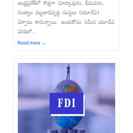
ఆంధ్రప్రదేశ్‌లో కొత్తగా మార్కాపురం, భీమవరం,
నంద్యాల పట్టణాభివృద్ధి సంస్థలు (యూడీఏ)
ఏర్పాటు కానున్నాయి. ఇందుకోసం సమీప యూడీఏ
పరిధిలో...
Read more →