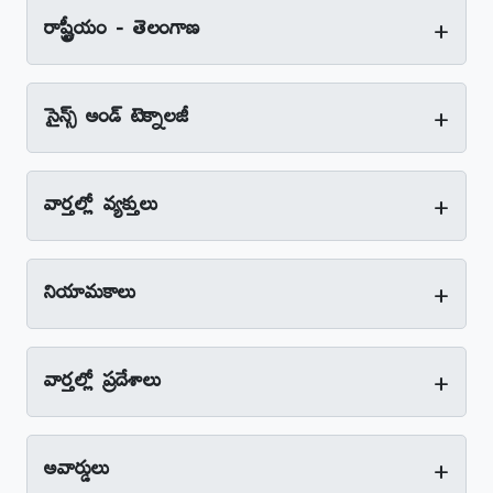
+
రాష్ట్రీయం - తెలంగాణ
+
సైన్స్‌ అండ్‌ టెక్నాలజీ
+
వార్తల్లో వ్యక్తులు
+
నియామకాలు
+
వార్తల్లో ప్రదేశాలు
+
అవార్డులు