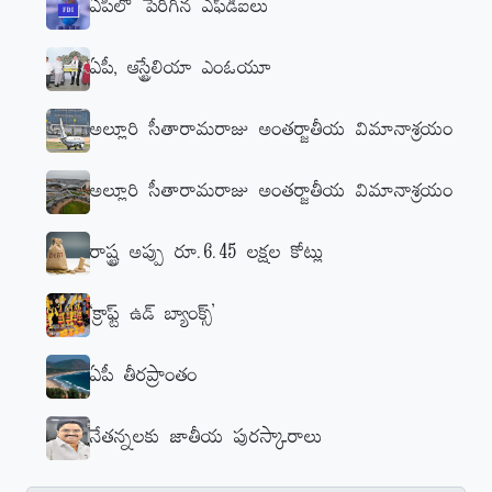
ఏపీలో పెరిగిన ఎఫ్‌డీఐలు
ఏపీ, ఆస్ట్రేలియా ఎంఓయూ
అల్లూరి సీతారామరాజు అంతర్జాతీయ విమానాశ్రయం
అల్లూరి సీతారామరాజు అంతర్జాతీయ విమానాశ్రయం
రాష్ట్ర అప్పు రూ.6.45 లక్షల కోట్లు
‘క్రాఫ్ట్‌ ఉడ్‌ బ్యాంక్స్‌’
ఏపీ తీరప్రాంతం
నేతన్నలకు జాతీయ పురస్కారాలు