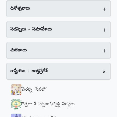
+
దినోత్సవాలు
+
సదస్సులు - సమావేశాలు
+
మరణాలు
+
రాష్ట్రీయం - ఆంధ్రప్రదేశ్‌
‘నేతన్న సేవలో’
కొత్తగా 3 పట్టణాభివృద్ధి సంస్థలు