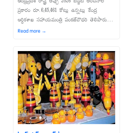
ఆంధ్రప్రదేశ్‌ రాష్ట్ర అప్పు 2026 బడ్జెట్‌ అంచనాల
ప్రకారం రూ.6,45,461 కోట్లు ఉన్నట్లు కేంద్ర
ఆర్థికశాఖ సహాయమంత్రి పంకజ్‌చౌధరి తెలిపారు....
Read more →