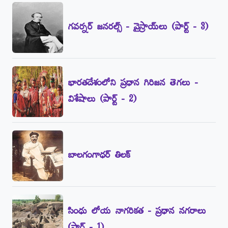
గవర్నర్‌ జనరల్స్‌ - వైస్రాయ్‌లు (పార్ట్‌ - 3)
భారతదేశంలోని ప్రధాన గిరిజన తెగలు -
విశేషాలు (పార్ట్‌ - 2)
బాలగంగాధర్‌ తిలక్‌
సింధు లోయ నాగరికత - ప్రధాన నగరాలు
(పార్ట్‌ - 1)