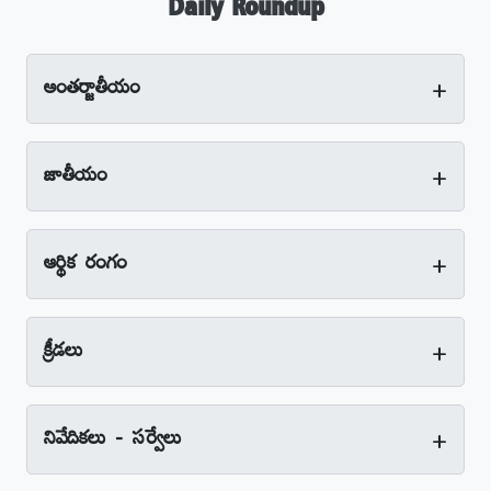
Daily Roundup
+
అంతర్జాతీయం
+
జాతీయం
+
ఆర్థిక రంగం
+
క్రీడలు
+
నివేదికలు - సర్వేలు