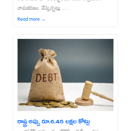
నామకరణం చేస్తున్నట్లు ...
Read more →
రాష్ట్ర అప్పు రూ.6.45 లక్షల కోట్లు