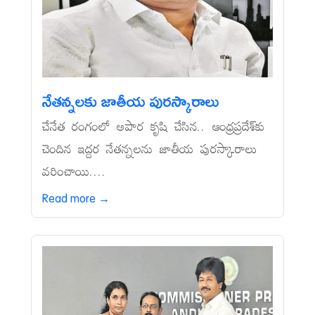
నేతన్నలకు జాతీయ పురస్కారాలు
చేనేత రంగంలో అపార కృషి చేసిన.. ఆంధ్రప్రదేశ్‌కు
చెందిన ఇద్దర నేతన్నలను జాతీయ పురస్కారాలు
వరించాయి....
Read more →