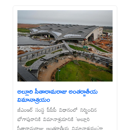
అల్లూరి సీతారామరాజు అంతర్జాతీయ
విమానాశ్రయం
జీఎంఆర్‌ సంస్థ పీపీపీ విధానంలో నిర్మించిన
భోగాపురానికి విమానాశ్రయానికి ‘అల్లూరి
సీతారామరాజు అంతర్జాతీయ విమానాశ్రయం’గా