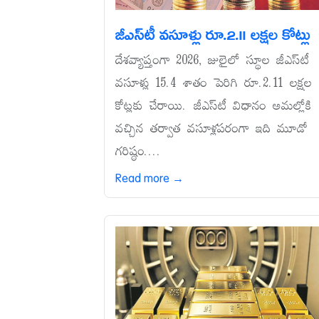
జీఎస్‌టీ వసూళ్లు రూ.2.11 లక్షల కోట్లు
దేశవ్యాప్తంగా 2026, జులైలో స్థూల జీఎస్‌టీ
వసూళ్లు 15.4 శాతం పెరిగి రూ.2.11 లక్షల
కోట్లకు చేరాయి. జీఎస్‌టీ విధానం అమల్లోకి
వచ్చిన తర్వాత వసూళ్లపరంగా ఇది మూడో
గరిష్ఠం....
Read more →