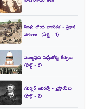
బాలగంగాధర్‌ తిలక్‌
సింధు లోయ నాగరికత - ప్రధాన
నగరాలు (పార్ట్‌ - 1)
ముఖ్యమైన సుప్రీంకోర్టు తీర్పులు
(పార్ట్‌ - 2)
గవర్నర్‌ జనరల్స్‌ - వైస్రాయ్‌లు
(పార్ట్‌ - 2)