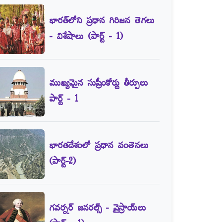
భారత్‌లోని ప్రధాన గిరిజన తెగలు
- విశేషాలు (పార్ట్‌ - 1)
ముఖ్యమైన సుప్రీంకోర్టు తీర్పులు
పార్ట్‌ - 1
భారతదేశంలో ప్రధాన వంతెనలు
(పార్ట్‌-2)
గవర్నర్‌ జనరల్స్‌ - వైస్రాయ్‌లు