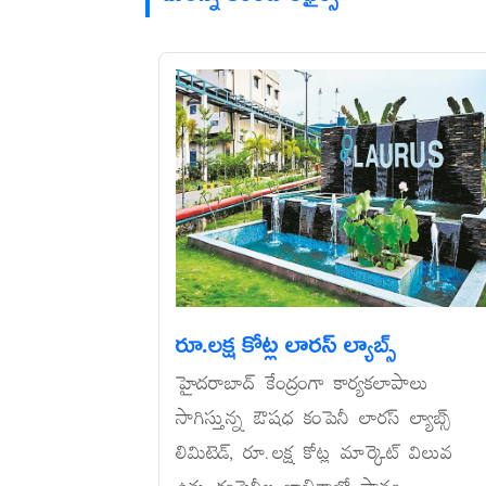
రూ.లక్ష కోట్ల లారస్‌ ల్యాబ్స్‌
హైదరాబాద్‌ కేంద్రంగా కార్యకలాపాలు
సాగిస్తున్న ఔషధ కంపెనీ లారస్‌ ల్యాబ్స్‌
లిమిటెడ్, రూ.లక్ష కోట్ల మార్కెట్‌ విలువ