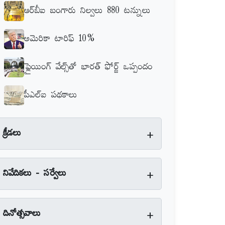
ఆర్‌బీఐ బంగారు నిల్వలు 880 టన్నులు
అమెరికా టారిఫ్‌ 10%
ఫ్లైయింగ్‌ వేల్స్‌తో భారత్‌ ఫోర్జ్‌ ఒప్పందం
పీఎల్‌ఐ పథకాలు
+
క్రీడలు
+
నివేదికలు - సర్వేలు
+
దినోత్సవాలు