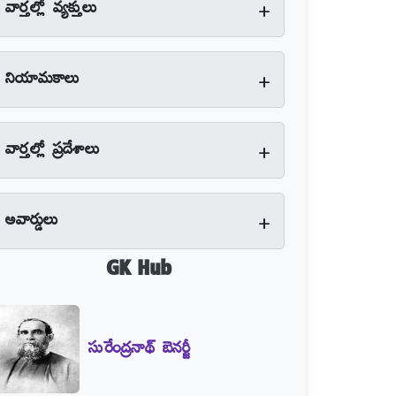
+
వార్తల్లో వ్యక్తులు
+
నియామకాలు
+
వార్తల్లో ప్రదేశాలు
+
అవార్డులు
GK Hub
సురేంద్రనాథ్‌ బెనర్జీ