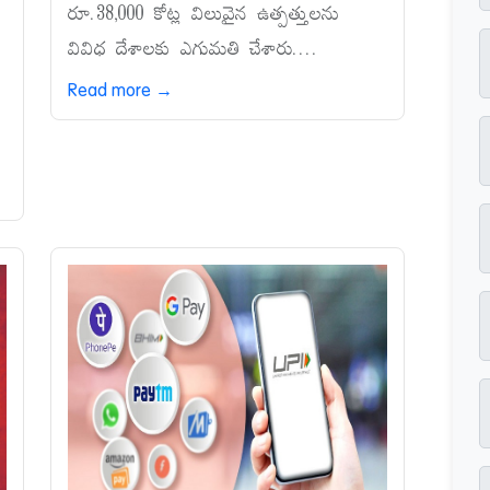
రూ.38,000 కోట్ల విలువైన ఉత్పత్తులను
వివిధ దేశాలకు ఎగుమతి చేశారు....
Read more →