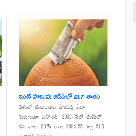
ఇంటి పొదుపు జీడీపీలో 21.7 శాతం
దేశంలో కుటుంబాల పొదుపు ఏటా
పెరుగుతూ వస్తోంది. 2022-23లో జీడీపీలో
దీని వాటా 20% కాగా, 2024-25 కల్లా 21.7