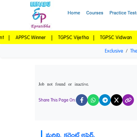
Home
Courses
Practice Test
 Winner
|
TGPSC Vijetha
|
TGPSC Vidwan
|
Epratibh
Exclusive
The
Job not found or inactive.
Share This Page On:
X
మరిన్ని కరెంట్ అఫైర్స్