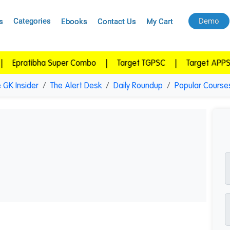
Categories
Demo
s
Ebooks
Contact Us
My Cart
a Super Combo
|
Target TGPSC
|
Target APPSC
|
APPS
 GK Insider
The Alert Desk
Daily Roundup
Popular Course