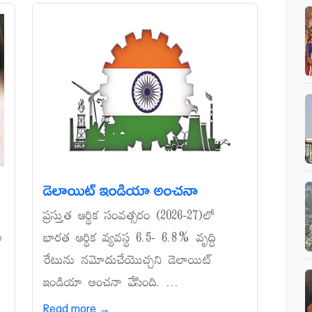
డెలాయిట్‌ ఇండియా అంచనా
ప్రస్తుత ఆర్థిక సంవత్సరం (2026-27)లో
ల
భారత ఆర్థిక వ్యవస్థ 6.5- 6.8% వృద్ధి
రేటును నమోదుచేయొచ్చని డెలాయిట్‌
ఇండియా అంచనా వేసింది. ...
Read more →