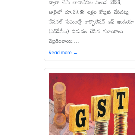
ద్వారా చేసే లావాదేవీల విలువ 2026,
జులైలో రూ.29.88 లక్షల కోట్లకు చేరినట్లు
నేషనల్‌ పేమెంట్స్‌ కార్పొరేషన్‌ ఆఫ్‌ ఇండియా
(ఎన్‌పీసీఐ) విడుదల చేసిన గణాంకాలు
వెల్లడించాయి....
Read more →