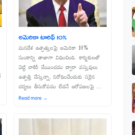
అమెరికా టారిఫ్‌ 10%
మనదేశ ఉత్పత్తులపై అమెరికా 10%
సుంకాన్ని తాజాగా విధించింది. కార్మికులతో
వెట్టి చాకిరీ చేయించడం ద్వారా వస్తువులు
1
ఉత్పత్తి చేస్తున్నా, నిరోధించేందుకు సరైన
చర్యలు తీసుకోవడం లేదనే ఆరోపణలపై ...
Read more →