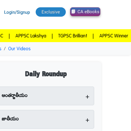
CA eBooks
Exclusive
Login/Signup
C Lakshya
|
TGPSC Brilliant
|
APPSC Winner
|
TGPSC V
s
Our Videos
Daily Roundup
+
అంతర్జాతీయం
+
జాతీయం