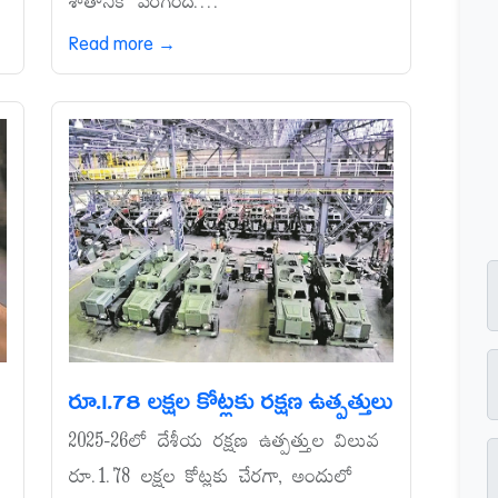
శాతానికి పెరిగింది....
Read more →
రూ.1.78 లక్షల కోట్లకు రక్షణ ఉత్పత్తులు
2025-26లో దేశీయ రక్షణ ఉత్పత్తుల విలువ
రూ.1.78 లక్షల కోట్లకు చేరగా, అందులో