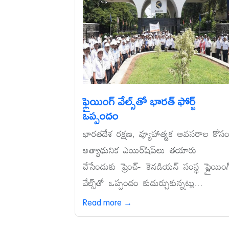
ఫ్లైయింగ్‌ వేల్స్‌తో భారత్‌ ఫోర్జ్‌
ఒప్పందం
భారతదేశ రక్షణ, వ్యూహాత్మక అవసరాల కోస
అత్యాధునిక ఎయిర్‌షిప్‌లు తయారు
చేసేందుకు ఫ్రెంచ్‌- కెనడియన్‌ సంస్థ ఫ్లైయింగ్
వేల్స్‌తో ఒప్పందం కుదుర్చుకున్నట్లు...
Read more →