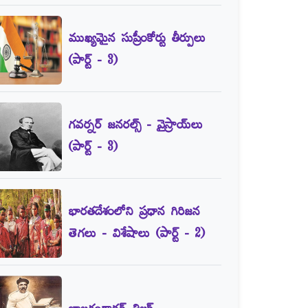
ముఖ్యమైన సుప్రీంకోర్టు తీర్పులు
(పార్ట్‌ - 3)
గవర్నర్‌ జనరల్స్‌ - వైస్రాయ్‌లు
(పార్ట్‌ - 3)
భారతదేశంలోని ప్రధాన గిరిజన
తెగలు - విశేషాలు (పార్ట్‌ - 2)