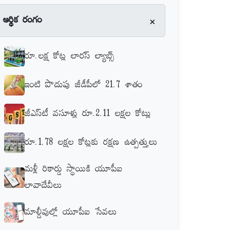
+
ఆర్థిక రంగం
రూ.లక్ష కోట్ల లారస్‌ ల్యాబ్స్‌
ఇంటి పొదుపు జీడీపీలో 21.7 శాతం
జీఎస్‌టీ వసూళ్లు రూ.2.11 లక్షల కోట్లు
రూ.1.78 లక్షల కోట్లకు రక్షణ ఉత్పత్తులు
మళ్లీ రికార్డు స్థాయికి యూపీఐ
లావాదేవీలు
మాల్దీవుల్లో యూపీఐ సేవలు