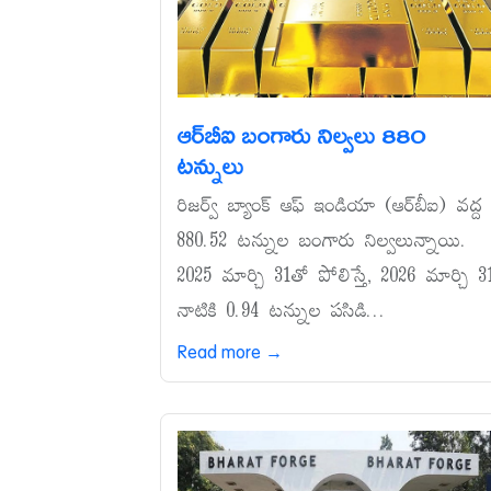
ఆర్‌బీఐ బంగారు నిల్వలు 880
టన్నులు
రిజర్వ్‌ బ్యాంక్‌ ఆఫ్‌ ఇండియా (ఆర్‌బీఐ) వద్ద
880.52 టన్నుల బంగారు నిల్వలున్నాయి.
2025 మార్చి 31తో పోలిస్తే, 2026 మార్చి 3
నాటికి 0.94 టన్నుల పసిడి...
Read more →