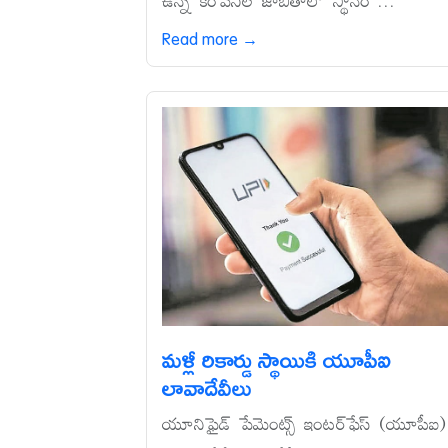
ఉన్న కంపెనీల జాబితాలో స్థానం ...
Read more →
మళ్లీ రికార్డు స్థాయికి యూపీఐ
లావాదేవీలు
యూనిఫైడ్‌ పేమెంట్స్‌ ఇంటర్‌ఫేస్‌ (యూపీఐ)