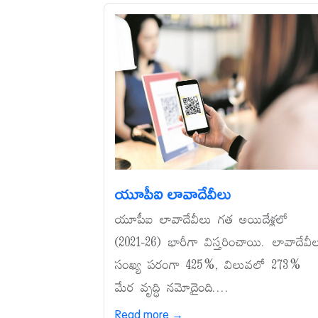
యూపీఐ లావాదేవీలు
యూపీఐ లావాదేవీలు గత అయిదేళ్లలో
(2021-26) భారీగా విస్తరించాయి. లావాదేవీ
సంఖ్య పరంగా 425%, విలువలో 273%
మేర వృద్ధి నమోదైంది....
Read more →