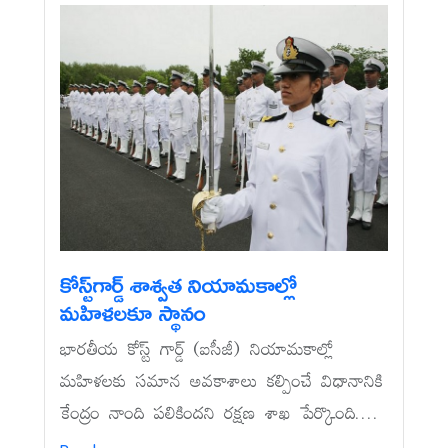
కోస్ట్‌గార్డ్‌ శాశ్వత నియామకాల్లో
మహిళలకూ స్థానం
భారతీయ కోస్ట్‌ గార్డ్‌ (ఐసీజీ) నియామకాల్లో
మహిళలకు సమాన అవకాశాలు కల్పించే విధానానికి
కేంద్రం నాంది పలికిందని రక్షణ శాఖ పేర్కొంది....