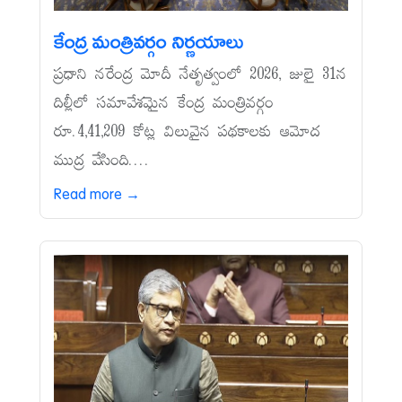
కేంద్ర మంత్రివర్గం నిర్ణయాలు
ప్రధాని నరేంద్ర మోదీ నేతృత్వంలో 2026, జులై 31న
దిల్లీలో సమావేశమైన కేంద్ర మంత్రివర్గం
రూ.4,41,209 కోట్ల విలువైన పథకాలకు ఆమోద
ముద్ర వేసింది....
Read more →