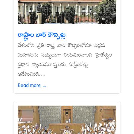
రాష్ట్రాల బార్‌ కౌన్సిళ్లు
దేశంలోని ప్రతి రాష్ట్ర బార్‌ కౌన్సిల్‌లోనూ ఇద్దరు
మహిళలను సభ్యులుగా నియమించాలని హైకోర్టుల
ప్రధాన న్యాయమూర్తులను సుప్రీంకోర్టు
ఆదేశించింది....
Read more →