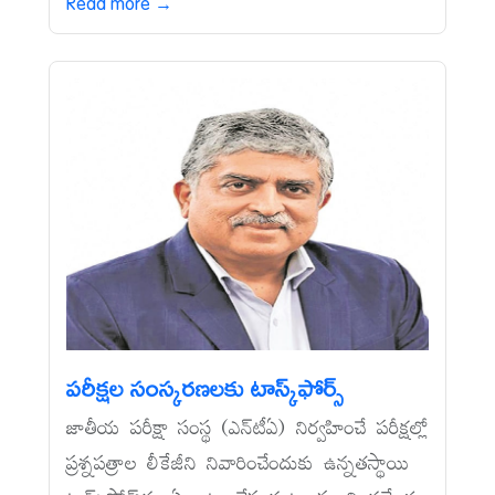
Read more →
పరీక్షల సంస్కరణలకు టాస్క్‌ఫోర్స్‌
జాతీయ పరీక్షా సంస్థ (ఎన్‌టీఏ) నిర్వహించే పరీక్షల్లో
ప్రశ్నపత్రాల లీకేజీని నివారించేందుకు ఉన్నతస్థాయి