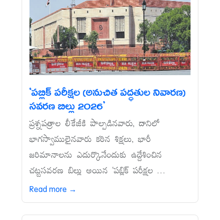
‘పబ్లిక్‌ పరీక్షల (అనుచిత పద్ధతుల నివారణ)
సవరణ బిల్లు 2026’
ప్రశ్నపత్రాల లీకేజీకి పాల్పడినవారు, దానిలో
భాగస్వాములైనవారు కఠిన శిక్షలు, భారీ
జరిమానాలను ఎదుర్కొనేందుకు ఉద్దేశించిన
చట్టసవరణ బిల్లు అయిన ‘పబ్లిక్‌ పరీక్షల ...
Read more →