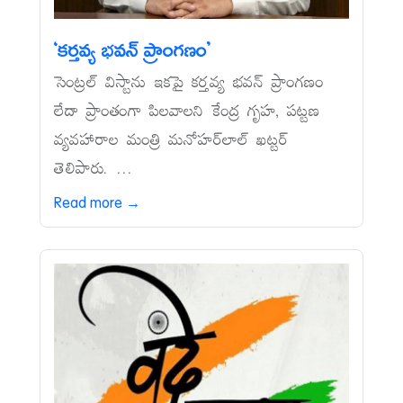
‘కర్తవ్య భవన్‌ ప్రాంగణం’
సెంట్రల్‌ విస్టాను ఇకపై కర్తవ్య భవన్‌ ప్రాంగణం
లేదా ప్రాంతంగా పిలవాలని కేంద్ర గృహ, పట్టణ
వ్యవహారాల మంత్రి మనోహర్‌లాల్‌ ఖట్టర్‌
తెలిపారు. ...
Read more →