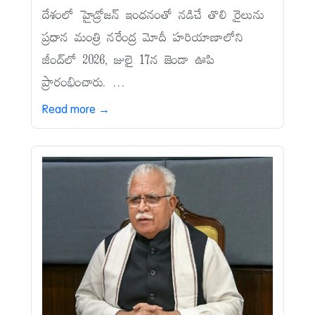
దేశంలో హైడ్రోజన్‌ ఇంధనంతో నడిచే తొలి రైలును
ప్రధాన మంత్రి నరేంద్ర మోదీ హరియాణాలోని
జీంద్‌లో 2026, జులై 17న జెండా ఊపి
ప్రారంభించారు. ...
Read more →