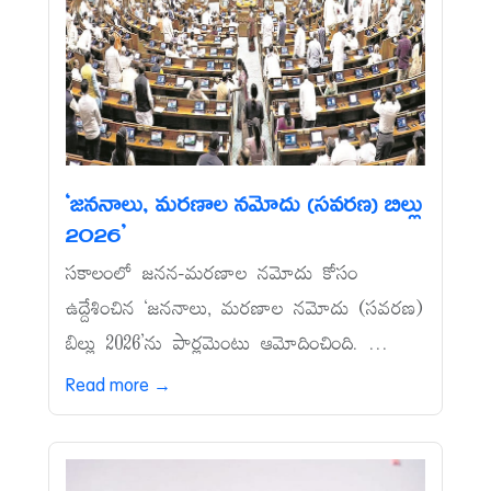
‘జననాలు, మరణాల నమోదు (సవరణ) బిల్లు
2026’
సకాలంలో జనన-మరణాల నమోదు కోసం
ఉద్దేశించిన ‘జననాలు, మరణాల నమోదు (సవరణ)
బిల్లు 2026’ను పార్లమెంటు ఆమోదించింది. ...
Read more →