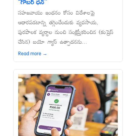
‘‘గోబర్‌ ధన్‌’’
సహజవాయు ఇంధనం కోసం విదేశాలపై
ఆధారపడటాన్ని తగ్గించేందుకు వ్యవసాయ,
పురపాలక వ్యర్థాల నుంచి సంక్షిప్తీకరించిన (కంప్రెస్‌
చేసిన) బయో గ్యాస్‌ ఉత్పాదనను...
Read more →