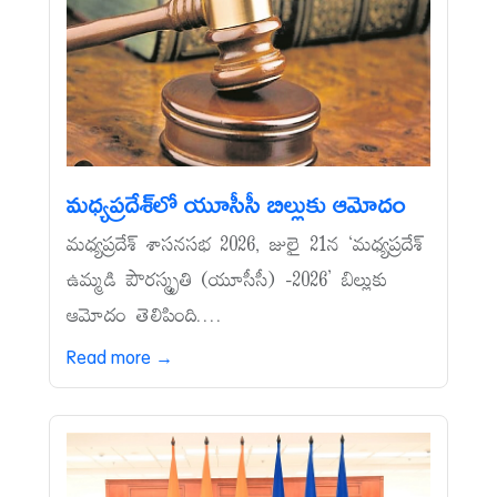
మధ్యప్రదేశ్‌లో యూసీసీ బిల్లుకు ఆమోదం
మధ్యప్రదేశ్‌ శాసనసభ 2026, జులై 21న ‘మధ్యప్రదేశ్‌
ఉమ్మడి పౌరస్మృతి (యూసీసీ) -2026’ బిల్లుకు
ఆమోదం తెలిపింది....
Read more →