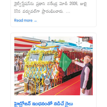
రైల్వేస్టేషన్‌ను ప్రధాని నరేంద్ర మోదీ 2026, జులై
17న వర్చువల్‌గా ప్రారంభించారు. ...
Read more →
హైడ్రోజన్‌ ఇంధనంతో నడిచే రైలు