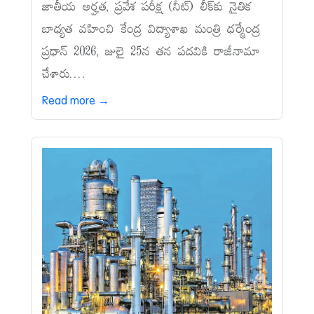
జాతీయ అర్హత, ప్రవేశ పరీక్ష (నీట్‌) లీక్‌కు నైతిక
బాధ్యత వహించి కేంద్ర విద్యాశాఖ మంత్రి ధర్మేంద్ర
ప్రధాన్‌ 2026, జులై 25న తన పదవికి రాజీనామా
చేశారు....
Read more →