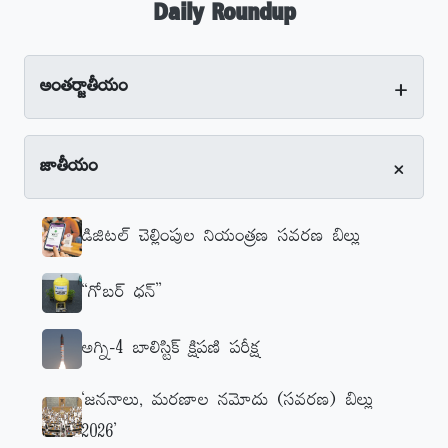
Daily Roundup
+
అంతర్జాతీయం
+
జాతీయం
డిజిటల్‌ చెల్లింపుల నియంత్రణ సవరణ బిల్లు
‘‘గోబర్‌ ధన్‌’’
అగ్ని-4 బాలిస్టిక్‌ క్షిపణి పరీక్ష
‘జననాలు, మరణాల నమోదు (సవరణ) బిల్లు
2026’