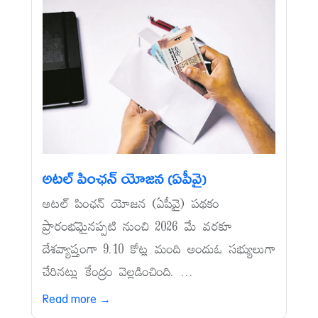
అటల్‌ పింఛన్‌ యోజన (ఏపీవై)
అటల్‌ పింఛన్‌ యోజన (ఏపీవై) పథకం
ప్రారంభమైనప్పటి నుంచి 2026 మే వరకూ
దేశవ్యాప్తంగా 9.10 కోట్ల మంది అందుఓ సభ్యులుగా
చేరినట్లు కేంద్రం వెల్లడించింది. ...
Read more →