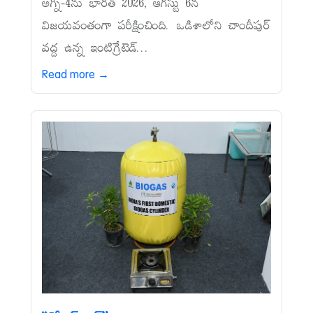
అగ్ని-4ను భారత్‌ 2026, ఆగస్టు 6న
విజయవంతంగా పరీక్షించింది. ఒడిశాలోని చాందీపుర్‌
వద్ద ఉన్న ఇంటిగ్రేటెడ్‌...
Read more →