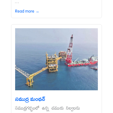
...
Read more →
సముద్ర మంథన్‌
సముద్రగర్భంలో ఉన్న చమురు నిల్వలను