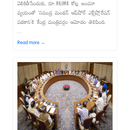
వెలికితీసేందుకు, రూ.84,084 కోట్ల అంచనా
వ్యయంతో ‘సముద్ర మంథన్‌ ఆఫ్‌షోర్‌ ఎక్స్‌ప్లోరేషన్‌
పథకాని’కి కేంద్ర మంత్రివర్గం ఆమోదం తెలిపింది.
...
Read more →