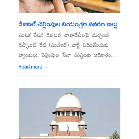
డిజిటల్‌ చెల్లింపుల నియంత్రణ సవరణ బిల్లు
ఎంపిక చేసిన డిజిటల్‌ లావాదేవీలపై మర్చంట్‌
డిస్కౌంట్‌ రేట్‌ (ఎండీఆర్‌) ఛార్జీ విధించేందుకు
బ్యాంకులు, చెల్లింపుల సేవా సంస్థలకు అధికారం...
Read more →