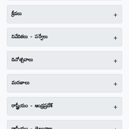
+
క్రీడలు
+
నివేదికలు - సర్వేలు
+
దినోత్సవాలు
+
మరణాలు
+
రాష్ట్రీయం - ఆంధ్రప్రదేశ్‌