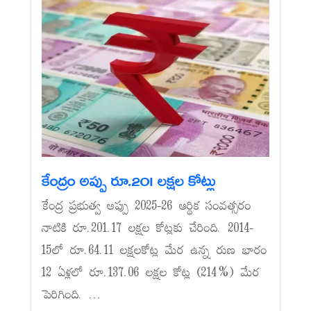
కేంద్రం అప్పు రూ.201 లక్షల కోట్లు
కేంద్ర ప్రభుత్వ అప్పు 2025-26 ఆర్థిక సంవత్సరం
నాటికి రూ.201.17 లక్షల కోట్లకు చేరింది. 2014-
15లో రూ.64.11 లక్షలకోట్ల మేర ఉన్న రుణ భారం
12 ఏళ్లలో రూ.137.06 లక్షల కోట్ల (214%) మేర
పెరిగింది. ...