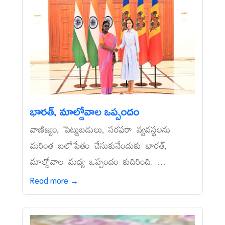
భారత్, మాల్డోవాల ఒప్పందం
వాణిజ్యం, పెట్టుబడులు, సరఫరా వ్యవస్థలను
మరింత బలోపేతం చేసుకునేందుకు భారత్,
మాల్డోవాల మధ్య ఒప్పందం కుదిరింది. ...
Read more →