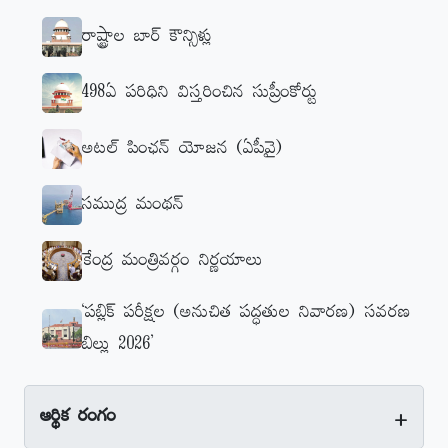
రాష్ట్రాల బార్‌ కౌన్సిళ్లు
498ఏ పరిధిని విస్తరించిన సుప్రీంకోర్టు
అటల్‌ పింఛన్‌ యోజన (ఏపీవై)
సముద్ర మంథన్‌
కేంద్ర మంత్రివర్గం నిర్ణయాలు
‘పబ్లిక్‌ పరీక్షల (అనుచిత పద్ధతుల నివారణ) సవరణ
బిల్లు 2026’
+
ఆర్థిక రంగం