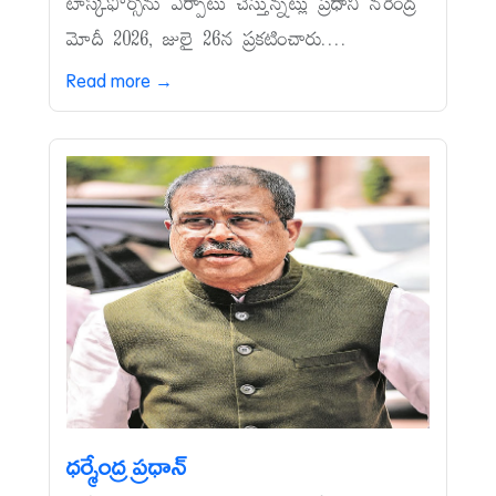
టాస్క్‌ఫోర్స్‌ను ఏర్పాటు చేస్తున్నట్లు ప్రధాని నరేంద్ర
మోదీ 2026, జులై 26న ప్రకటించారు....
Read more →
ధర్మేంద్ర ప్రధాన్‌