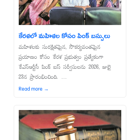
కేరళలో మహిళల కోసం పింక్‌ బస్సులు
మహిళలకు సురక్షితమైన, సౌకర్యవంతమైన
ప్రయాణం కోసం కేరళ ప్రభుత్వం ప్రత్యేకంగా
కేఎస్‌ఆర్టీసీ పింక్‌ బస్‌ సర్వీసులను 2026, జులై
23న ప్రారంభించింది. ...
Read more →