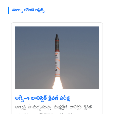
మరిన్ని కరెంట్ అఫైర్స్
అగ్ని-4 బాలిస్టిక్‌ క్షిపణి పరీక్ష
అణ్వస్త్ర సామర్థ్యమున్న మధ్యశ్రేణి బాలిస్టిక్‌ క్షిపణి