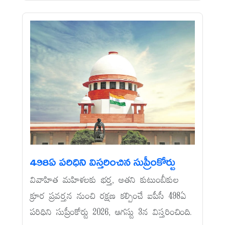
498ఏ పరిధిని విస్తరించిన సుప్రీంకోర్టు
వివాహిత మహిళలకు భర్త, అతని కుటుంబీకుల
క్రూర ప్రవర్తన నుంచి రక్షణ కల్పించే ఐపీసీ 498ఏ
పరిధిని సుప్రీంకోర్టు 2026, ఆగస్టు 3న విస్తరించింది.