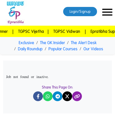
Login/Signup
 Vijetha
|
TGPSC Vidwan
|
Epratibha Super Combo
|
Exclusive
The GK Insider
The Alert Desk
Daily Roundup
Popular Courses
Our Videos
Job not found or inactive.
Share This Page On:
X