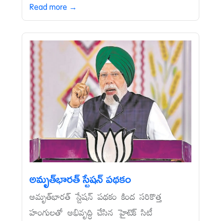
Read more →
అమృత్‌భారత్‌ స్టేషన్‌ పథకం
అమృత్‌భారత్‌ స్టేషన్‌ పథకం కింద సరికొత్త
హంగులతో అభివృద్ధి చేసిన హైటెక్‌ సిటీ