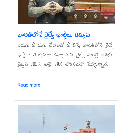
భారత్‌లోనే రైల్వే ఛార్జీలు తక్కువ
ఇరుగు పొరుగు దేశాలతో పోలిస్తే భారత్‌లోనే రైల్వే
ఛార్జీలు తక్కువగా ఉన్నాయని రైల్వే మంత్రి అశ్వినీ
వైష్ణవ్‌ 2026, జులై 29న లోక్‌సభలో పేర్కొన్నారు.
...
Read more →