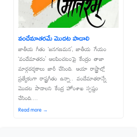
వందేమాతరమే మొదట పాడాలి
జాతీయ గీతం ‘జనగణమన’, జాతీయ గేయం
‘వందేమాతరం’ ఆలపించటంపై కేంద్రం తాజా
మార్గదర్శకాలు జారీ చేసింది. ఆయా రాష్ట్రాల్లో
ప్రత్యేకంగా రాష్ట్రగీతం ఉన్నా.. వందేమాతరాన్నే
మొదట పాడాలని కేంద్ర హోంశాఖ స్పష్టం
చేసింది....
Read more →