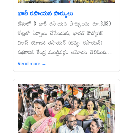
భారీ రసాయన పార్కులు
దేశంలో 3 భారీ రసాయన పార్కులను రూ.3,030
కోట్లతో ఏర్పాటు చేసేందుకు, భారత్‌ ఔద్యోగిక్‌
వికాస్‌ యోజన రసాయన్‌ (భవ్య- రసాయన్‌)
పథకానికి కేంద్ర మంత్రివర్గం ఆమోదం తెలిపింది....
Read more →