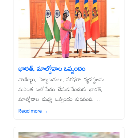
భారత్, మాల్డోవాల ఒప్పందం
వాణిజ్యం, పెట్టుబడులు, సరఫరా వ్యవస్థలను
మరింత బలోపేతం చేసుకునేందుకు భారత్,
మాల్డోవాల మధ్య ఒప్పందం కుదిరింది. ...
Read more →