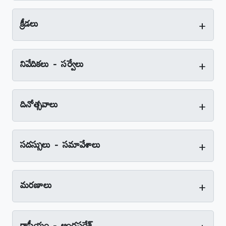
+
క్రీడలు
+
నివేదికలు - సర్వేలు
+
దినోత్సవాలు
+
సదస్సులు - సమావేశాలు
+
మరణాలు