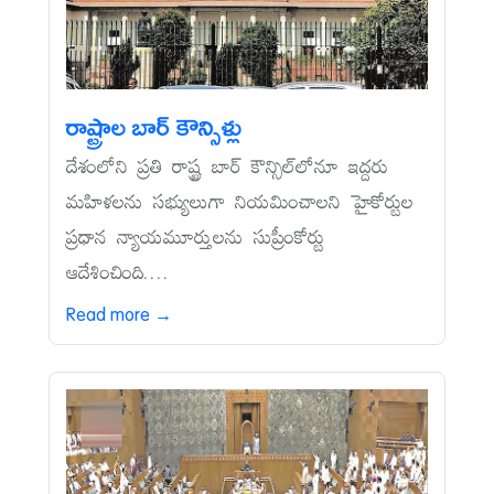
రాష్ట్రాల బార్‌ కౌన్సిళ్లు
దేశంలోని ప్రతి రాష్ట్ర బార్‌ కౌన్సిల్‌లోనూ ఇద్దరు
మహిళలను సభ్యులుగా నియమించాలని హైకోర్టుల
ప్రధాన న్యాయమూర్తులను సుప్రీంకోర్టు
ఆదేశించింది....
Read more →