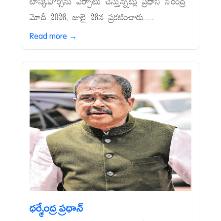
టాస్క్‌ఫోర్స్‌ను ఏర్పాటు చేస్తున్నట్లు ప్రధాని నరేంద్ర
మోదీ 2026, జులై 26న ప్రకటించారు....
Read more →
ధర్మేంద్ర ప్రధాన్‌