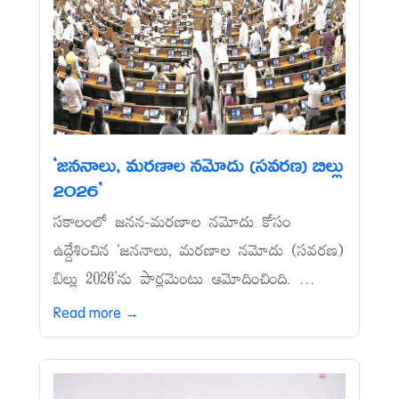
‘జననాలు, మరణాల నమోదు (సవరణ) బిల్లు
2026’
సకాలంలో జనన-మరణాల నమోదు కోసం
ఉద్దేశించిన ‘జననాలు, మరణాల నమోదు (సవరణ)
బిల్లు 2026’ను పార్లమెంటు ఆమోదించింది. ...
Read more →