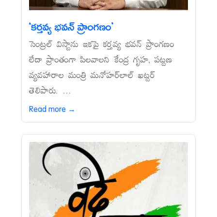
‘కర్తవ్య భవన్‌ ప్రాంగణం’
సెంట్రల్‌ విస్టాను ఇకపై కర్తవ్య భవన్‌ ప్రాంగణం
లేదా ప్రాంతంగా పిలవాలని కేంద్ర గృహ, పట్టణ
వ్యవహారాల మంత్రి మనోహర్‌లాల్‌ ఖట్టర్‌
తెలిపారు. ...
Read more →