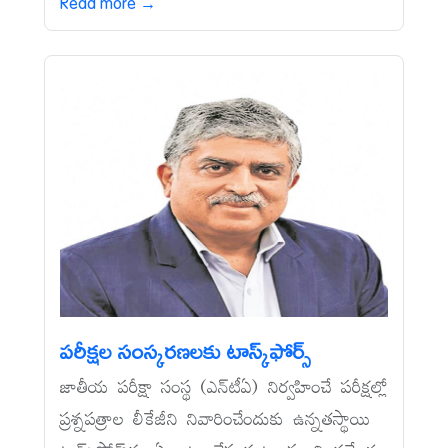
Read more →
పరీక్షల సంస్కరణలకు టాస్క్‌ఫోర్స్‌
జాతీయ పరీక్షా సంస్థ (ఎన్‌టీఏ) నిర్వహించే పరీక్షల్లో
ప్రశ్నపత్రాల లీకేజీని నివారించేందుకు ఉన్నతస్థాయి