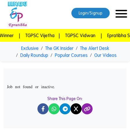
Login/Signup
PSC Vijetha
|
TGPSC Vidwan
|
Epratibha Super Combo
|
Exclusive
The GK Insider
The Alert Desk
Daily Roundup
Popular Courses
Our Videos
Job not found or inactive.
Share This Page On:
X