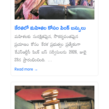
కేరళలో మహిళల కోసం పింక్‌ బస్సులు
మహిళలకు సురక్షితమైన, సౌకర్యవంతమైన
ప్రయాణం కోసం కేరళ ప్రభుత్వం ప్రత్యేకంగా
కేఎస్‌ఆర్టీసీ పింక్‌ బస్‌ సర్వీసులను 2026, జులై
23న ప్రారంభించింది. ...
Read more →