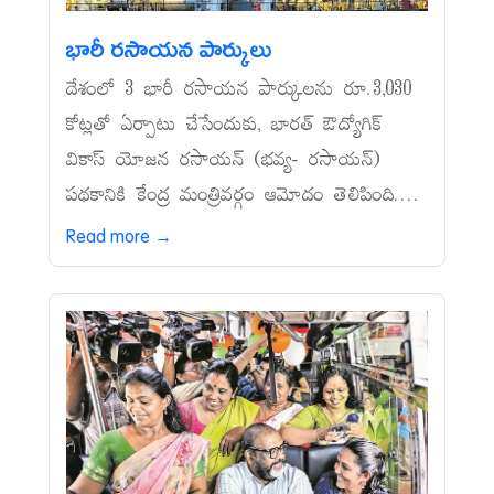
భారీ రసాయన పార్కులు
దేశంలో 3 భారీ రసాయన పార్కులను రూ.3,030
కోట్లతో ఏర్పాటు చేసేందుకు, భారత్‌ ఔద్యోగిక్‌
వికాస్‌ యోజన రసాయన్‌ (భవ్య- రసాయన్‌)
పథకానికి కేంద్ర మంత్రివర్గం ఆమోదం తెలిపింది....
Read more →