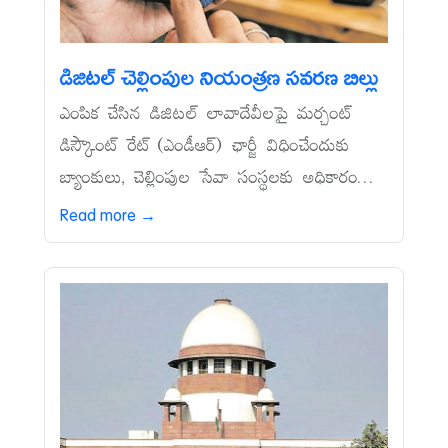
డిజిటల్‌ చెల్లింపుల నియంత్రణ సవరణ బిల్లు
ఎంపిక చేసిన డిజిటల్‌ లావాదేవీలపై మర్చంట్‌
డిస్కౌంట్‌ రేట్‌ (ఎండీఆర్‌) ఛార్జీ విధించేందుకు
బ్యాంకులు, చెల్లింపుల సేవా సంస్థలకు అధికారం...
Read more →