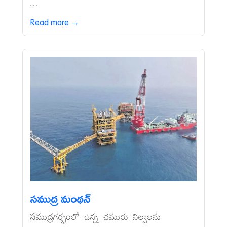
...
Read more →
సముద్ర మంథన్‌
సముద్రగర్భంలో ఉన్న చమురు నిల్వలను