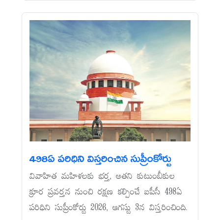
498ఏ పరిధిని విస్తరించిన సుప్రీంకోర్టు
వివాహిత మహిళలకు భర్త, అతని కుటుంబీకుల
క్రూర ప్రవర్తన నుంచి రక్షణ కల్పించే ఐపీసీ 498ఏ
పరిధిని సుప్రీంకోర్టు 2026, ఆగస్టు 3న విస్తరించింది.