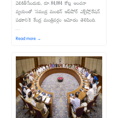
వెలికితీసేందుకు, రూ.84,084 కోట్ల అంచనా
వ్యయంతో ‘సముద్ర మంథన్‌ ఆఫ్‌షోర్‌ ఎక్స్‌ప్లోరేషన్‌
పథకాని’కి కేంద్ర మంత్రివర్గం ఆమోదం తెలిపింది.
...
Read more →