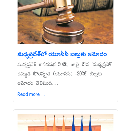
మధ్యప్రదేశ్‌లో యూసీసీ బిల్లుకు ఆమోదం
మధ్యప్రదేశ్‌ శాసనసభ 2026, జులై 21న ‘మధ్యప్రదేశ్‌
ఉమ్మడి పౌరస్మృతి (యూసీసీ) -2026’ బిల్లుకు
ఆమోదం తెలిపింది....
Read more →