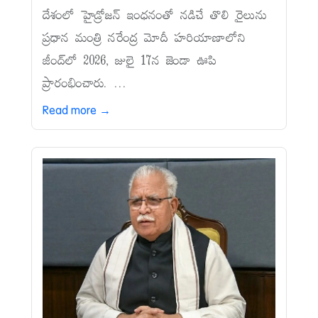
దేశంలో హైడ్రోజన్‌ ఇంధనంతో నడిచే తొలి రైలును
ప్రధాన మంత్రి నరేంద్ర మోదీ హరియాణాలోని
జీంద్‌లో 2026, జులై 17న జెండా ఊపి
ప్రారంభించారు. ...
Read more →