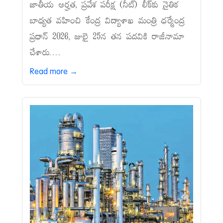
జాతీయ అర్హత, ప్రవేశ పరీక్ష (నీట్‌) లీక్‌కు నైతిక
బాధ్యత వహించి కేంద్ర విద్యాశాఖ మంత్రి ధర్మేంద్ర
ప్రధాన్‌ 2026, జులై 25న తన పదవికి రాజీనామా
చేశారు....
Read more →