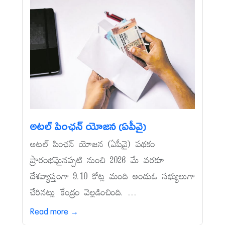
అటల్‌ పింఛన్‌ యోజన (ఏపీవై)
అటల్‌ పింఛన్‌ యోజన (ఏపీవై) పథకం
ప్రారంభమైనప్పటి నుంచి 2026 మే వరకూ
దేశవ్యాప్తంగా 9.10 కోట్ల మంది అందుఓ సభ్యులుగా
చేరినట్లు కేంద్రం వెల్లడించింది. ...
Read more →