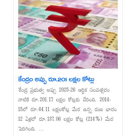
కేంద్రం అప్పు రూ.201 లక్షల కోట్లు
కేంద్ర ప్రభుత్వ అప్పు 2025-26 ఆర్థిక సంవత్సరం
నాటికి రూ.201.17 లక్షల కోట్లకు చేరింది. 2014-
15లో రూ.64.11 లక్షలకోట్ల మేర ఉన్న రుణ భారం
12 ఏళ్లలో రూ.137.06 లక్షల కోట్ల (214%) మేర
పెరిగింది. ...