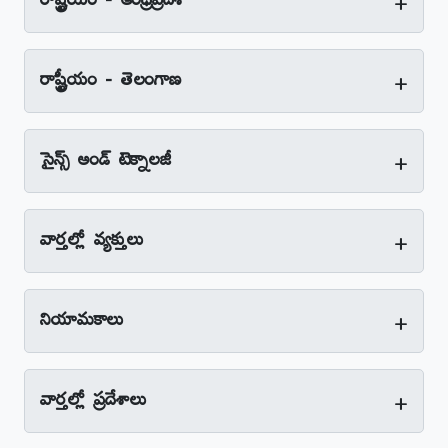
+
రాష్ట్రీయం - ఆంధ్రప్రదేశ్‌
+
రాష్ట్రీయం - తెలంగాణ
+
సైన్స్‌ అండ్‌ టెక్నాలజీ
+
వార్తల్లో వ్యక్తులు
+
నియామకాలు
+
వార్తల్లో ప్రదేశాలు