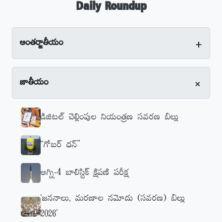
Daily Roundup
+
అంతర్జాతీయం
+
జాతీయం
డిజిటల్‌ చెల్లింపుల నియంత్రణ సవరణ బిల్లు
‘‘గోబర్‌ ధన్‌’’
అగ్ని-4 బాలిస్టిక్‌ క్షిపణి పరీక్ష
‘జననాలు, మరణాల నమోదు (సవరణ) బిల్లు
2026’