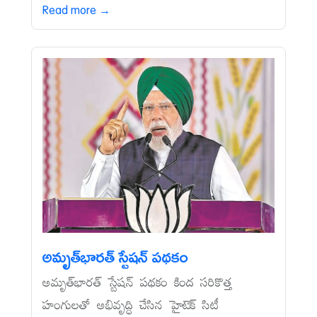
Read more →
అమృత్‌భారత్‌ స్టేషన్‌ పథకం
అమృత్‌భారత్‌ స్టేషన్‌ పథకం కింద సరికొత్త
హంగులతో అభివృద్ధి చేసిన హైటెక్‌ సిటీ