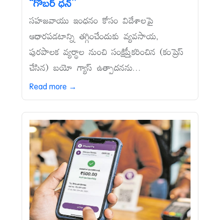
‘‘గోబర్‌ ధన్‌’’
సహజవాయు ఇంధనం కోసం విదేశాలపై
ఆధారపడటాన్ని తగ్గించేందుకు వ్యవసాయ,
పురపాలక వ్యర్థాల నుంచి సంక్షిప్తీకరించిన (కంప్రెస్‌
చేసిన) బయో గ్యాస్‌ ఉత్పాదనను...
Read more →