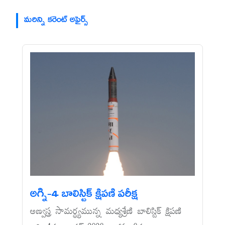
మరిన్ని కరెంట్ అఫైర్స్
అగ్ని-4 బాలిస్టిక్‌ క్షిపణి పరీక్ష
అణ్వస్త్ర సామర్థ్యమున్న మధ్యశ్రేణి బాలిస్టిక్‌ క్షిపణి