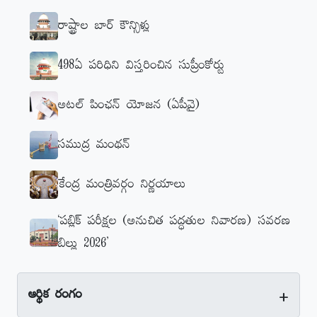
రాష్ట్రాల బార్‌ కౌన్సిళ్లు
498ఏ పరిధిని విస్తరించిన సుప్రీంకోర్టు
అటల్‌ పింఛన్‌ యోజన (ఏపీవై)
సముద్ర మంథన్‌
కేంద్ర మంత్రివర్గం నిర్ణయాలు
‘పబ్లిక్‌ పరీక్షల (అనుచిత పద్ధతుల నివారణ) సవరణ
బిల్లు 2026’
+
ఆర్థిక రంగం