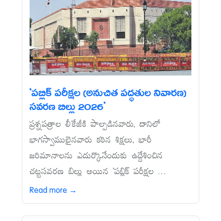
‘పబ్లిక్‌ పరీక్షల (అనుచిత పద్ధతుల నివారణ)
సవరణ బిల్లు 2026’
ప్రశ్నపత్రాల లీకేజీకి పాల్పడినవారు, దానిలో
భాగస్వాములైనవారు కఠిన శిక్షలు, భారీ
జరిమానాలను ఎదుర్కొనేందుకు ఉద్దేశించిన
చట్టసవరణ బిల్లు అయిన ‘పబ్లిక్‌ పరీక్షల ...
Read more →