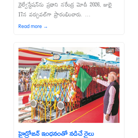
రైల్వేస్టేషన్‌ను ప్రధాని నరేంద్ర మోదీ 2026, జులై
17న వర్చువల్‌గా ప్రారంభించారు. ...
Read more →
హైడ్రోజన్‌ ఇంధనంతో నడిచే రైలు