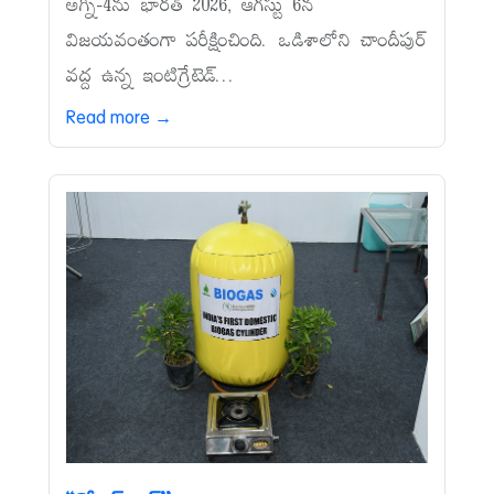
అగ్ని-4ను భారత్‌ 2026, ఆగస్టు 6న
విజయవంతంగా పరీక్షించింది. ఒడిశాలోని చాందీపుర్‌
వద్ద ఉన్న ఇంటిగ్రేటెడ్‌...
Read more →