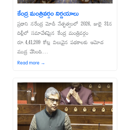
కేంద్ర మంత్రివర్గం నిర్ణయాలు
ప్రధాని నరేంద్ర మోదీ నేతృత్వంలో 2026, జులై 31న
దిల్లీలో సమావేశమైన కేంద్ర మంత్రివర్గం
రూ.4,41,209 కోట్ల విలువైన పథకాలకు ఆమోద
ముద్ర వేసింది....
Read more →