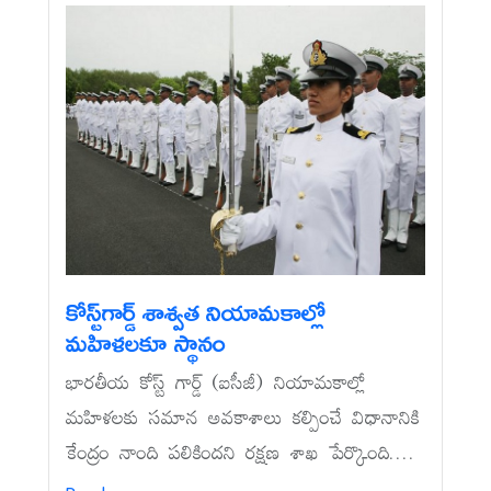
కోస్ట్‌గార్డ్‌ శాశ్వత నియామకాల్లో
మహిళలకూ స్థానం
భారతీయ కోస్ట్‌ గార్డ్‌ (ఐసీజీ) నియామకాల్లో
మహిళలకు సమాన అవకాశాలు కల్పించే విధానానికి
కేంద్రం నాంది పలికిందని రక్షణ శాఖ పేర్కొంది....