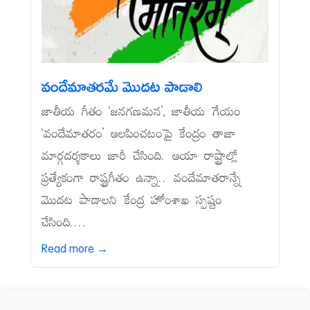
వందేమాతరమే మొదట పాడాలి
జాతీయ గీతం ‘జనగణమన’, జాతీయ గేయం
‘వందేమాతరం’ ఆలపించటంపై కేంద్రం తాజా
మార్గదర్శకాలు జారీ చేసింది. ఆయా రాష్ట్రాల్లో
ప్రత్యేకంగా రాష్ట్రగీతం ఉన్నా.. వందేమాతరాన్నే
మొదట పాడాలని కేంద్ర హోంశాఖ స్పష్టం
చేసింది....
Read more →