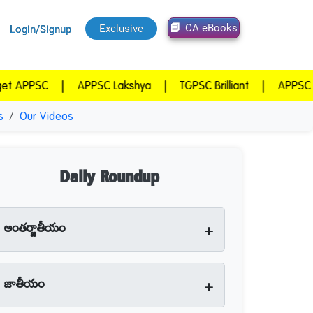
CA eBooks
Exclusive
Login/Signup
SC
|
APPSC Lakshya
|
TGPSC Brilliant
|
APPSC Winner
s
Our Videos
Daily Roundup
+
అంతర్జాతీయం
+
జాతీయం