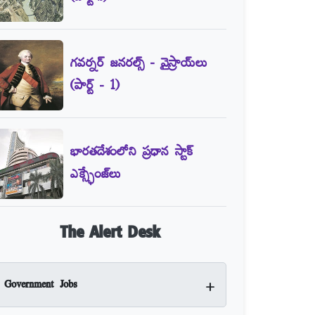
గవర్నర్‌ జనరల్స్‌ - వైస్రాయ్‌లు
(పార్ట్‌ - 1)
భారతదేశంలోని ప్రధాన స్టాక్‌
ఎక్స్ఛేంజ్‌లు
The Alert Desk
+
Government Jobs