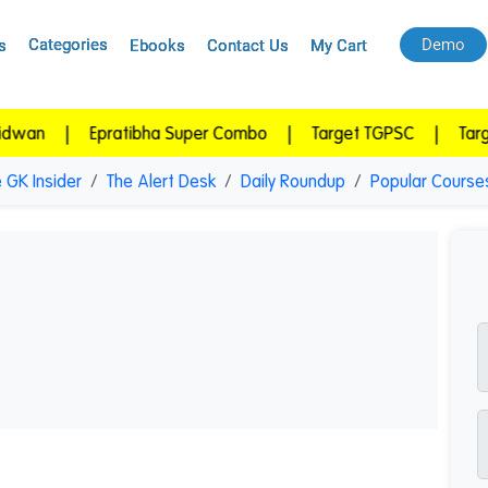
Categories
Demo
s
Ebooks
Contact Us
My Cart
|
Epratibha Super Combo
|
Target TGPSC
|
Target APP
 GK Insider
The Alert Desk
Daily Roundup
Popular Course