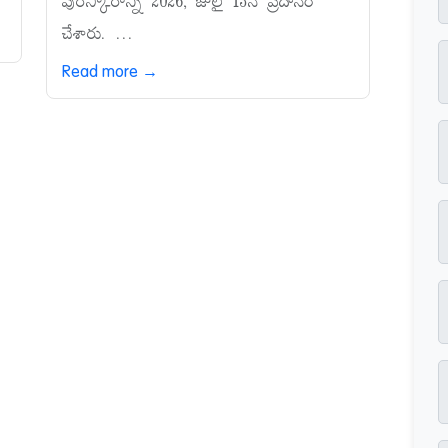
పురస్కారాన్ని 2026, జులై 13న ప్రదానం
చేశారు. ...
Read more →