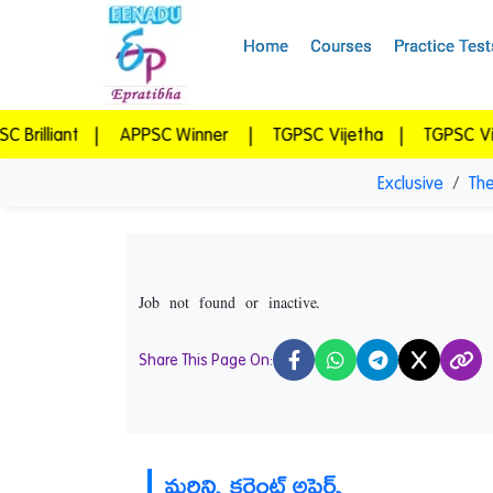
Home
Courses
Practice Test
ant
|
APPSC Winner
|
TGPSC Vijetha
|
TGPSC Vidwan
Exclusive
The
Job not found or inactive.
Share This Page On:
X
మరిన్ని కరెంట్ అఫైర్స్