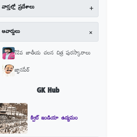
+
వార్తల్లో ప్రదేశాలు
+
అవార్డులు
72వ జాతీయ చలన చిత్ర పురస్కారాలు
జ్ఞానపీఠ్‌
GK Hub
క్విట్‌ ఇండియా ఉద్యమం