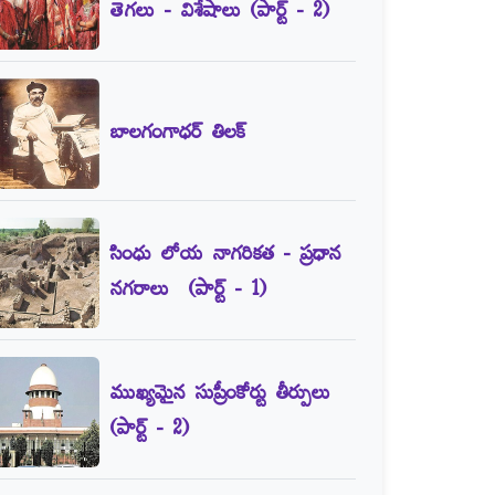
తెగలు - విశేషాలు (పార్ట్‌ - 2)
బాలగంగాధర్‌ తిలక్‌
సింధు లోయ నాగరికత - ప్రధాన
నగరాలు (పార్ట్‌ - 1)
ముఖ్యమైన సుప్రీంకోర్టు తీర్పులు
(పార్ట్‌ - 2)