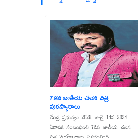
72వ జాతీయ చలన చిత్ర
పురస్కారాలు
కేంద్ర ప్రభుత్వం 2026, జులై 18న 2024
ఏడాదికి సంబంధించి 72వ జాతీయ చలన
చిత్ర పురస్కారాలు ప్రకటించింది....