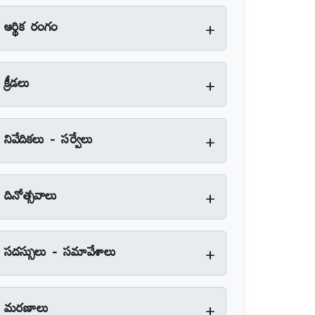
+
ఆర్థిక రంగం
+
క్రీడలు
+
నివేదికలు - సర్వేలు
+
దినోత్సవాలు
+
సదస్సులు - సమావేశాలు
+
మరణాలు