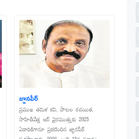
జ్ఞానపీఠ్‌
ప్రముఖ తమిళ కవి, పాటల రచయిత,
సాహితీవేత్త ఆర్‌ వైరముత్తుకు 2025
ఏడాదికిగానూ ప్రకటించిన జ్ఞానపీఠ్‌