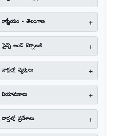
+
రాష్ట్రీయం - తెలంగాణ
+
సైన్స్‌ అండ్‌ టెక్నాలజీ
+
వార్తల్లో వ్యక్తులు
+
నియామకాలు
+
వార్తల్లో ప్రదేశాలు