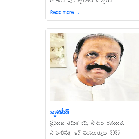
జాతీయ పురస్కారాలు దక్కాయి....
Read more →
జ్ఞానపీఠ్‌
ప్రముఖ తమిళ కవి, పాటల రచయిత,
సాహితీవేత్త ఆర్‌ వైరముత్తుకు 2025