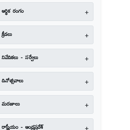
+
ఆర్థిక రంగం
+
క్రీడలు
+
నివేదికలు - సర్వేలు
+
దినోత్సవాలు
+
మరణాలు
+
రాష్ట్రీయం - ఆంధ్రప్రదేశ్‌