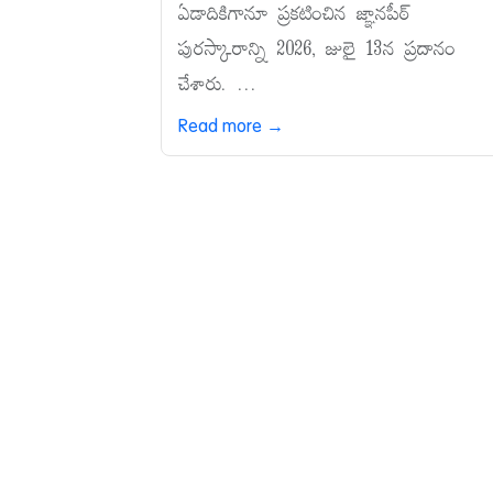
ఏడాదికిగానూ ప్రకటించిన జ్ఞానపీఠ్‌
పురస్కారాన్ని 2026, జులై 13న ప్రదానం
చేశారు. ...
Read more →