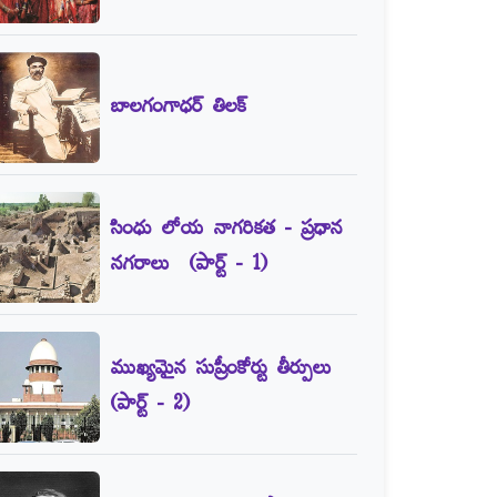
బాలగంగాధర్‌ తిలక్‌
సింధు లోయ నాగరికత - ప్రధాన
నగరాలు (పార్ట్‌ - 1)
ముఖ్యమైన సుప్రీంకోర్టు తీర్పులు
(పార్ట్‌ - 2)