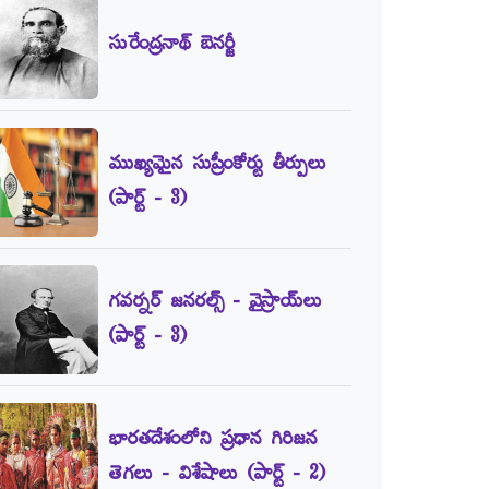
సురేంద్రనాథ్‌ బెనర్జీ
ముఖ్యమైన సుప్రీంకోర్టు తీర్పులు
(పార్ట్‌ - 3)
గవర్నర్‌ జనరల్స్‌ - వైస్రాయ్‌లు
(పార్ట్‌ - 3)
భారతదేశంలోని ప్రధాన గిరిజన
తెగలు - విశేషాలు (పార్ట్‌ - 2)