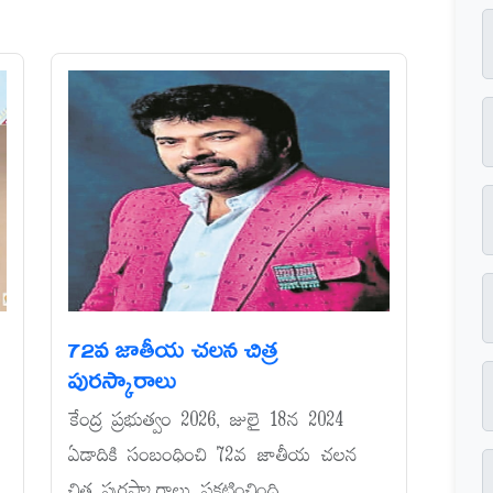
72వ జాతీయ చలన చిత్ర
పురస్కారాలు
కేంద్ర ప్రభుత్వం 2026, జులై 18న 2024
ఏడాదికి సంబంధించి 72వ జాతీయ చలన
చిత్ర పురస్కారాలు ప్రకటించింది....