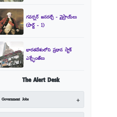
గవర్నర్‌ జనరల్స్‌ - వైస్రాయ్‌లు
(పార్ట్‌ - 1)
భారతదేశంలోని ప్రధాన స్టాక్‌
ఎక్స్ఛేంజ్‌లు
The Alert Desk
+
Government Jobs