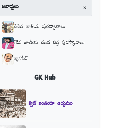
+
అవార్డులు
చేనేత జాతీయ పురస్కారాలు
72వ జాతీయ చలన చిత్ర పురస్కారాలు
జ్ఞానపీఠ్‌
GK Hub
క్విట్‌ ఇండియా ఉద్యమం