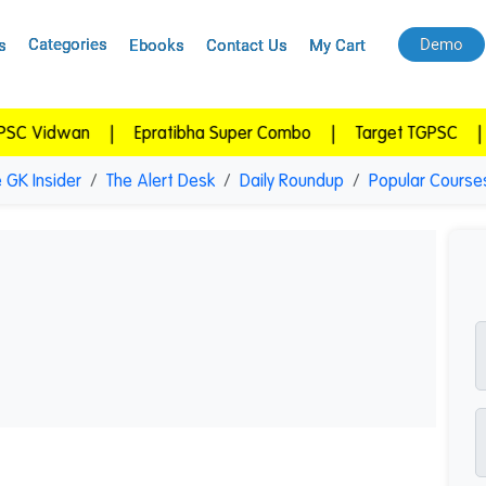
Categories
Demo
s
Ebooks
Contact Us
My Cart
wan
|
Epratibha Super Combo
|
Target TGPSC
|
Targe
 GK Insider
The Alert Desk
Daily Roundup
Popular Course