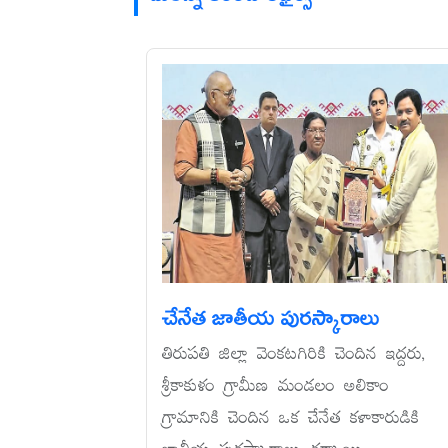
చేనేత జాతీయ పురస్కారాలు
తిరుపతి జిల్లా వెంకటగిరికి చెందిన ఇద్దరు,
శ్రీకాకుళం గ్రామీణ మండలం అలికాం
గ్రామానికి చెందిన ఒక చేనేత కళాకారుడికి