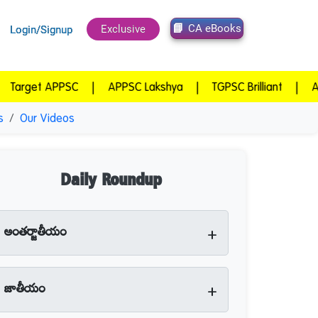
CA eBooks
Exclusive
Login/Signup
t APPSC
|
APPSC Lakshya
|
TGPSC Brilliant
|
APPSC Wi
s
Our Videos
Daily Roundup
+
అంతర్జాతీయం
+
జాతీయం