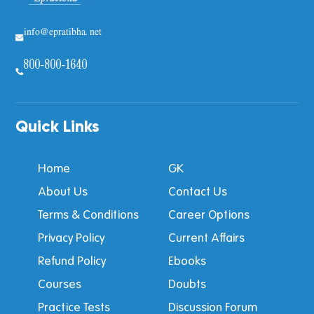
info@epratibha.net
800-800-1640
Quick Links
Home
GK
About Us
Contact Us
Terms & Conditions
Career Options
Privacy Policy
Current Affairs
Refund Policy
Ebooks
Courses
Doubts
Practice Tests
Discussion Forum