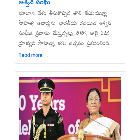
అశ్విన్‌ సంఘీ
భూటాన్‌ దేశం తీసుకొచ్చిన తొలి జేఎస్‌డబ్ల్యూ
సాహిత్య అవార్డును భారతీయ రచయిత అశ్విన్‌
సంఘీకి ప్రదానం చేస్తున్నట్లు 2026, జులై 22న
డ్రూక్యుల్‌ సాహిత్య, కళల ఉత్సవం ప్రకటించింది....
Read more →