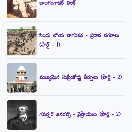
బాలగంగాధర్‌ తిలక్‌
సింధు లోయ నాగరికత - ప్రధాన నగరాలు
(పార్ట్‌ - 1)
ముఖ్యమైన సుప్రీంకోర్టు తీర్పులు (పార్ట్‌ - 2)
గవర్నర్‌ జనరల్స్‌ - వైస్రాయ్‌లు (పార్ట్‌ - 2)