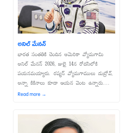
అనిల్‌ మేనన్‌
భారత సంతతికి చెందిన అమెరికా వ్యోమగామి
అనిల్‌ మేనన్‌ 2026, జులై 14న రోదసిలోకి
పయనమయ్యారు. రష్యన్‌ వ్యోమగాములు డుబ్రోవ్,
అన్నా కికినాలు కూడా ఆయన వెంట ఉన్నారు....
Read more →