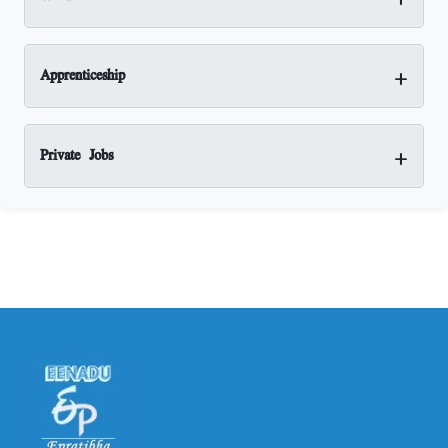
+
Apprenticeship
+
Private Jobs