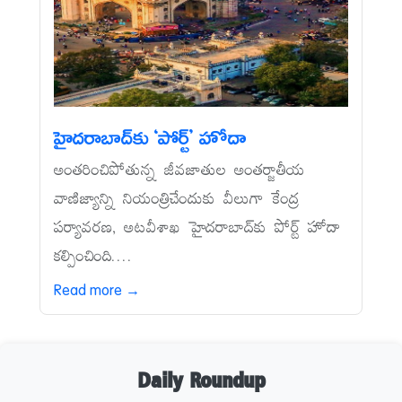
హైదరాబాద్‌కు ‘పోర్ట్‌’ హోదా
అంతరించిపోతున్న జీవజాతుల అంతర్జాతీయ
వాణిజ్యాన్ని నియంత్రిచేందుకు వీలుగా కేంద్ర
పర్యావరణ, అటవీశాఖ హైదరాబాద్‌కు పోర్ట్‌ హోదా
కల్పించింది....
Read more →
Daily Roundup