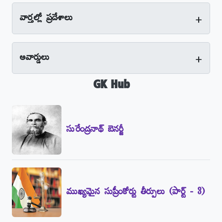
+
వార్తల్లో ప్రదేశాలు
+
అవార్డులు
GK Hub
సురేంద్రనాథ్‌ బెనర్జీ
ముఖ్యమైన సుప్రీంకోర్టు తీర్పులు (పార్ట్‌ - 3)