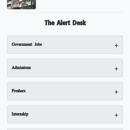
The Alert Desk
+
Government Jobs
+
Admissions
+
Freshers
+
Internship