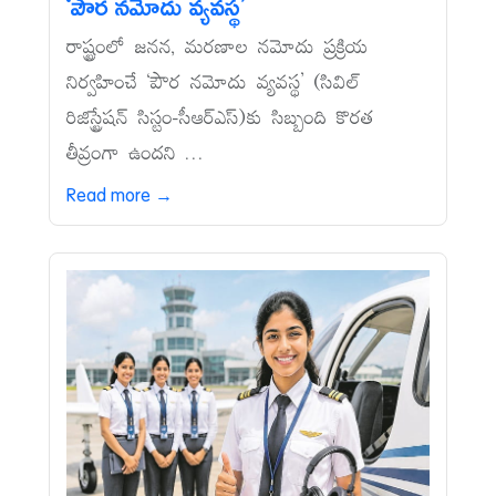
‘పౌర నమోదు వ్యవస్థ’
రాష్ట్రంలో జనన, మరణాల నమోదు ప్రక్రియ
నిర్వహించే ‘పౌర నమోదు వ్యవస్థ’ (సివిల్‌
రిజిస్ట్రేషన్‌ సిస్టం-సీఆర్‌ఎస్‌)కు సిబ్బంది కొరత
తీవ్రంగా ఉందని ...
Read more →