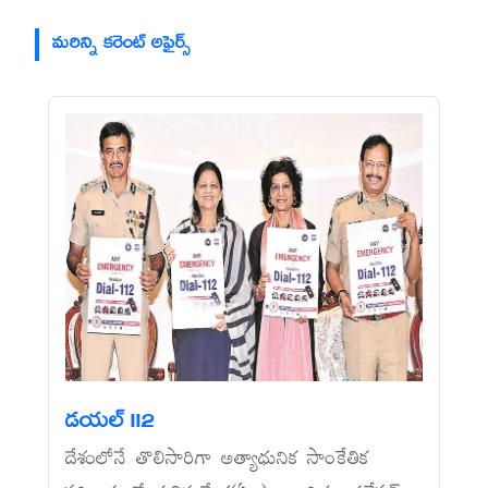
మరిన్ని కరెంట్ అఫైర్స్
డయల్‌ 112
దేశంలోనే తొలిసారిగా అత్యాధునిక సాంకేతిక