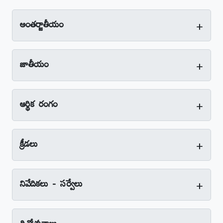
+
అంతర్జాతీయం
+
జాతీయం
+
ఆర్థిక రంగం
+
క్రీడలు
+
నివేదికలు - సర్వేలు