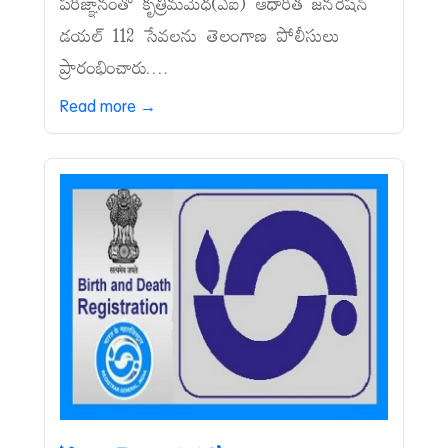
పరిజ్ఞానంతో కృత్రిమమేధ(ఏఐ) ఆధారిత జనరేషన్‌
డయల్‌ 112 సేవలను తెలంగాణ పోలీసులు
ప్రారంభించారు....
Read more →