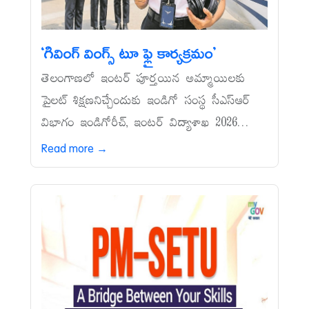
‘గివింగ్‌ వింగ్స్‌ టూ ఫ్లై కార్యక్రమం’
తెలంగాణలో ఇంటర్‌ పూర్తయిన అమ్మాయిలకు
పైలట్‌ శిక్షణనిచ్చేందుకు ఇండిగో సంస్థ సీఎస్‌ఆర్‌
విభాగం ఇండిగోరీచ్, ఇంటర్‌ విద్యాశాఖ 2026...
Read more →