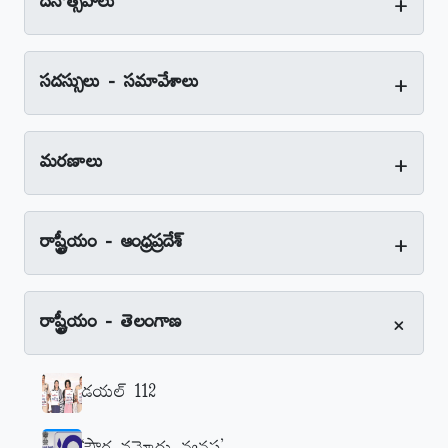
+
దినోత్సవాలు
+
సదస్సులు - సమావేశాలు
+
మరణాలు
+
రాష్ట్రీయం - ఆంధ్రప్రదేశ్‌
+
రాష్ట్రీయం - తెలంగాణ
డయల్‌ 112