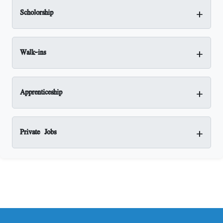
+
Scholorship
+
Walk-ins
+
Apprenticeship
+
Private Jobs