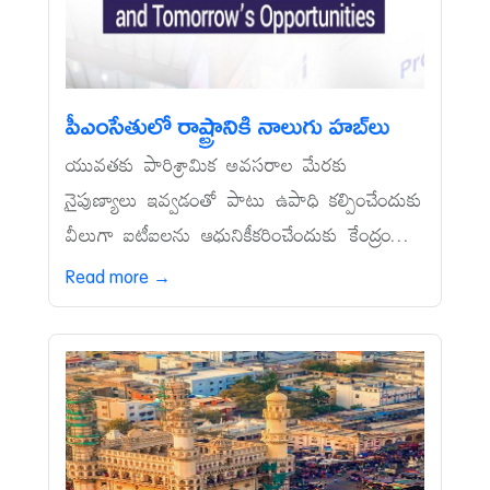
పీఎంసేతులో రాష్ట్రానికి నాలుగు హబ్‌లు
యువతకు పారిశ్రామిక అవసరాల మేరకు
నైపుణ్యాలు ఇవ్వడంతో పాటు ఉపాధి కల్పించేందుకు
వీలుగా ఐటీఐలను ఆధునికీకరించేందుకు కేంద్రం...
Read more →