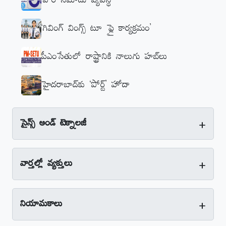
‘పౌర నమోదు వ్యవస్థ’
‘గివింగ్‌ వింగ్స్‌ టూ ఫ్లై కార్యక్రమం’
పీఎంసేతులో రాష్ట్రానికి నాలుగు హబ్‌లు
హైదరాబాద్‌కు ‘పోర్ట్‌’ హోదా
+
సైన్స్‌ అండ్‌ టెక్నాలజీ
+
వార్తల్లో వ్యక్తులు
+
నియామకాలు