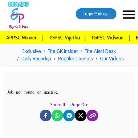
Login/Signup
PSC Winner
|
TGPSC Vijetha
|
TGPSC Vidwan
|
Eprati
Exclusive
The GK Insider
The Alert Desk
Daily Roundup
Popular Courses
Our Videos
Job not found or inactive.
Share This Page On:
X