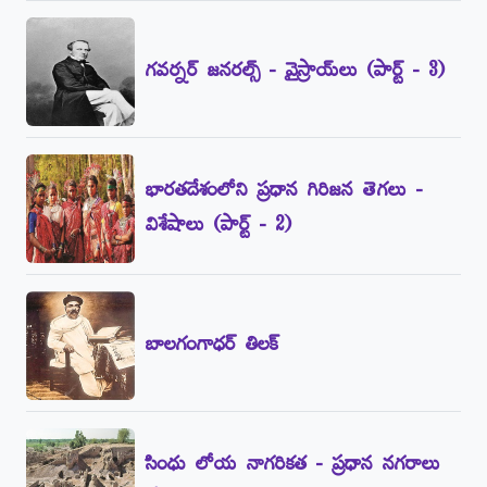
గవర్నర్‌ జనరల్స్‌ - వైస్రాయ్‌లు (పార్ట్‌ - 3)
భారతదేశంలోని ప్రధాన గిరిజన తెగలు -
విశేషాలు (పార్ట్‌ - 2)
బాలగంగాధర్‌ తిలక్‌
సింధు లోయ నాగరికత - ప్రధాన నగరాలు