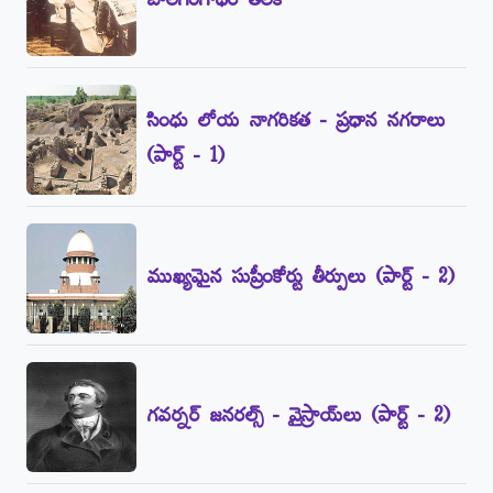
బాలగంగాధర్‌ తిలక్‌
సింధు లోయ నాగరికత - ప్రధాన నగరాలు
(పార్ట్‌ - 1)
ముఖ్యమైన సుప్రీంకోర్టు తీర్పులు (పార్ట్‌ - 2)
గవర్నర్‌ జనరల్స్‌ - వైస్రాయ్‌లు (పార్ట్‌ - 2)