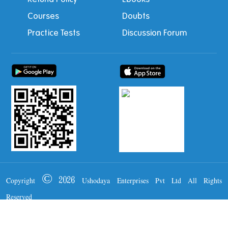
Courses
Doubts
Practice Tests
Discussion Forum
Copyright © 2026 Ushodaya Enterprises Pvt Ltd All Rights
Reserved