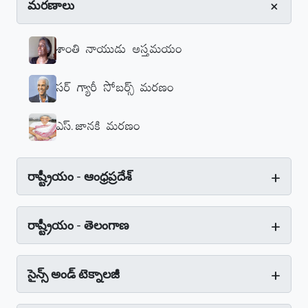
+
మరణాలు
శాంతి నాయుడు అస్తమయం
సర్‌ గ్యారీ సోబర్స్‌ మరణం
ఎస్‌.జానకి మరణం
+
రాష్ట్రీయం - ఆంధ్రప్రదేశ్‌
+
రాష్ట్రీయం - తెలంగాణ
+
సైన్స్‌ అండ్‌ టెక్నాలజీ