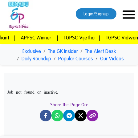
Login/Signup
t
|
APPSC Winner
|
TGPSC Vijetha
|
TGPSC Vidwan
|
Exclusive
The GK Insider
The Alert Desk
Daily Roundup
Popular Courses
Our Videos
Job not found or inactive.
Share This Page On:
X