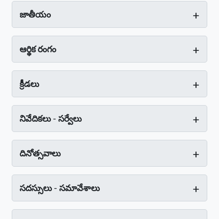
+
జాతీయం
+
ఆర్థిక రంగం
+
క్రీడలు
+
నివేదికలు - సర్వేలు
+
దినోత్సవాలు
+
సదస్సులు - సమావేశాలు