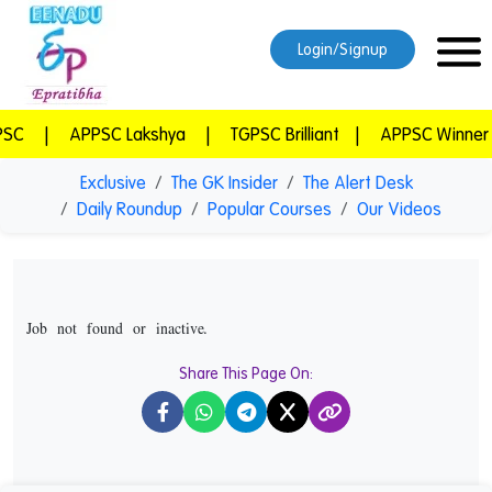
Login/Signup
|
APPSC Lakshya
|
TGPSC Brilliant
|
APPSC Winner
|
Exclusive
The GK Insider
The Alert Desk
Daily Roundup
Popular Courses
Our Videos
Job not found or inactive.
Share This Page On:
X