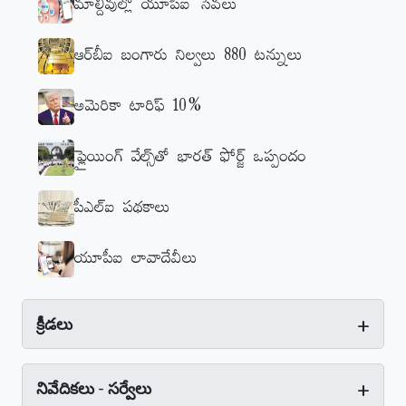
మాల్దీవుల్లో యూపీఐ సేవలు
ఆర్‌బీఐ బంగారు నిల్వలు 880 టన్నులు
అమెరికా టారిఫ్‌ 10%
ఫ్లైయింగ్‌ వేల్స్‌తో భారత్‌ ఫోర్జ్‌ ఒప్పందం
పీఎల్‌ఐ పథకాలు
యూపీఐ లావాదేవీలు
+
క్రీడలు
+
నివేదికలు - సర్వేలు