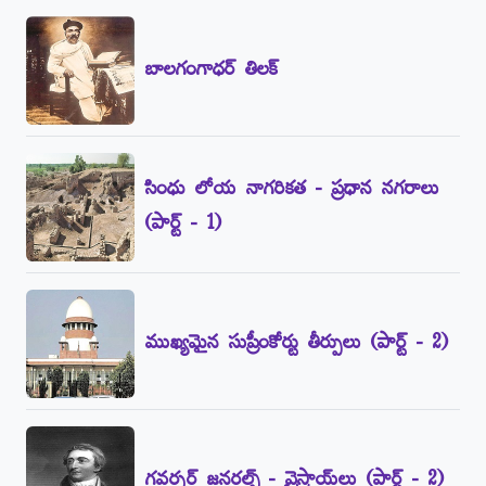
బాలగంగాధర్‌ తిలక్‌
సింధు లోయ నాగరికత - ప్రధాన నగరాలు
(పార్ట్‌ - 1)
ముఖ్యమైన సుప్రీంకోర్టు తీర్పులు (పార్ట్‌ - 2)
గవర్నర్‌ జనరల్స్‌ - వైస్రాయ్‌లు (పార్ట్‌ - 2)