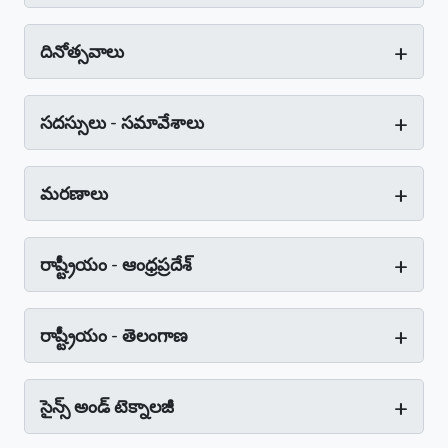
+
దినోత్సవాలు
+
సదస్సులు - సమావేశాలు
+
మరణాలు
+
రాష్ట్రీయం - ఆంధ్రప్రదేశ్‌
+
రాష్ట్రీయం - తెలంగాణ
+
సైన్స్‌ అండ్‌ టెక్నాలజీ