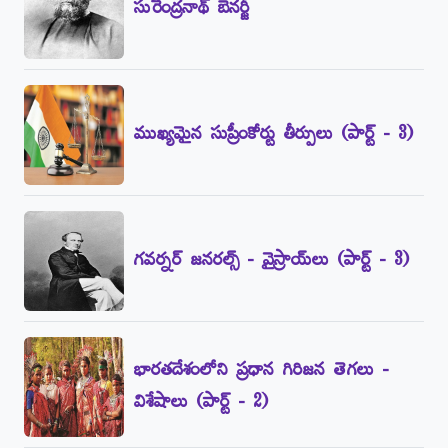
సురేంద్రనాథ్‌ బెనర్జీ
ముఖ్యమైన సుప్రీంకోర్టు తీర్పులు (పార్ట్‌ - 3)
గవర్నర్‌ జనరల్స్‌ - వైస్రాయ్‌లు (పార్ట్‌ - 3)
భారతదేశంలోని ప్రధాన గిరిజన తెగలు -
విశేషాలు (పార్ట్‌ - 2)