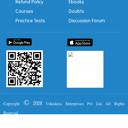
Refund Policy
Ebooks
Courses
Doubts
Practice Tests
Discussion Forum
Copyright © 2026 Ushodaya Enterprises Pvt Ltd All Rights
Reserved