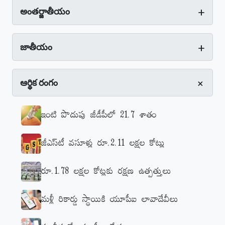
+
అంతర్జాతీయం
+
జాతీయం
+
ఆర్థిక రంగం
ఇంటి పొదుపు జీడీపీలో 21.7 శాతం
జీఎస్‌టీ వసూళ్లు రూ.2.11 లక్షల కోట్లు
రూ.1.78 లక్షల కోట్లకు రక్షణ ఉత్పత్తులు
మళ్లీ రికార్డు స్థాయికి యూపీఐ లావాదేవీలు