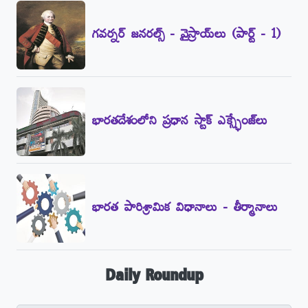
గవర్నర్‌ జనరల్స్‌ - వైస్రాయ్‌లు (పార్ట్‌ - 1)
భారతదేశంలోని ప్రధాన స్టాక్‌ ఎక్స్ఛేంజ్‌లు
భారత పారిశ్రామిక విధానాలు - తీర్మానాలు
Daily Roundup