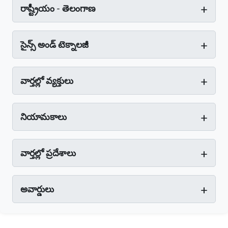
+
రాష్ట్రీయం - తెలంగాణ
+
సైన్స్‌ అండ్‌ టెక్నాలజీ
+
వార్తల్లో వ్యక్తులు
+
నియామకాలు
+
వార్తల్లో ప్రదేశాలు
+
అవార్డులు