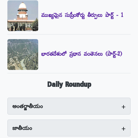
ముఖ్యమైన సుప్రీంకోర్టు తీర్పులు పార్ట్‌ - 1
భారతదేశంలో ప్రధాన వంతెనలు (పార్ట్‌-2)
Daily Roundup
+
అంతర్జాతీయం
+
జాతీయం