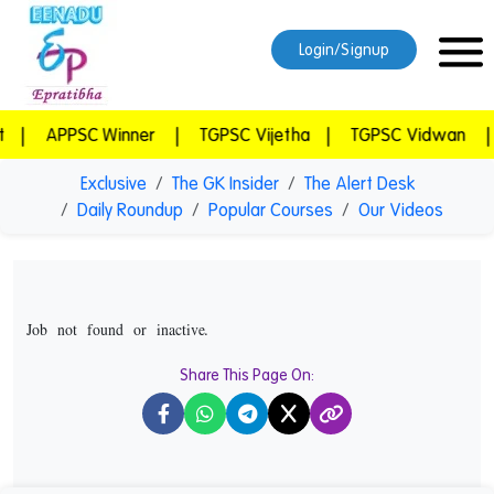
Login/Signup
APPSC Winner
|
TGPSC Vijetha
|
TGPSC Vidwan
|
E
Exclusive
The GK Insider
The Alert Desk
Daily Roundup
Popular Courses
Our Videos
Job not found or inactive.
Share This Page On:
X