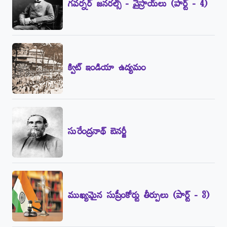
గవర్నర్‌ జనరల్స్‌ - వైస్రాయ్‌లు (పార్ట్‌ - 4)
క్విట్‌ ఇండియా ఉద్యమం
సురేంద్రనాథ్‌ బెనర్జీ
ముఖ్యమైన సుప్రీంకోర్టు తీర్పులు (పార్ట్‌ - 3)