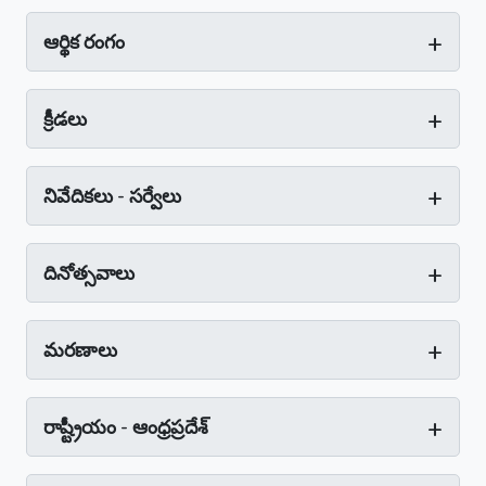
+
ఆర్థిక రంగం
+
క్రీడలు
+
నివేదికలు - సర్వేలు
+
దినోత్సవాలు
+
మరణాలు
+
రాష్ట్రీయం - ఆంధ్రప్రదేశ్‌