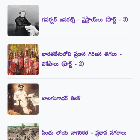
గవర్నర్‌ జనరల్స్‌ - వైస్రాయ్‌లు (పార్ట్‌ - 3)
భారతదేశంలోని ప్రధాన గిరిజన తెగలు -
విశేషాలు (పార్ట్‌ - 2)
బాలగంగాధర్‌ తిలక్‌
సింధు లోయ నాగరికత - ప్రధాన నగరాలు