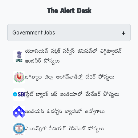
The Alert Desk
+
Government Jobs
యూనియన్ పబ్లిక్ సర్వీస్ కమిషన్‌లో ఎగ్జిక్యూటివ్‌
ఇంజినీర్‌ పోస్టులు
జగిత్యాల జిల్లా అంగన్‌వాడీల్లో టీచర్‌ పోస్టులు
స్టేట్ బ్యాంక్ ఆఫ్ ఇండియాలో మేనేజర్‌ పోస్టులు
ఇండియన్ ఓవర్సీస్ బ్యాంక్‌లో ఉద్యోగాలు
ఎయిమ్స్‌లో సీనియర్ రెసిడెంట్ పోస్టులు