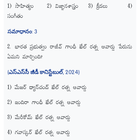
1) సాహిత్యం 2) విజ్ఞానశాస్త్రం 3) క్రీడలు 4)
సంగీతం
సమాధానం: 3
2. భారత ప్రభుత్వం రాజీవ్‌ గాంధీ ఖేల్‌ రత్న అవార్డు పేరును
ఏమని మార్చింది?
(ఎస్‌ఎస్‌సీ జీడీ కానిస్టేబుల్, 2024)
1) మేజర్‌ ధ్యాన్‌చంద్‌ ఖేల్‌ రత్న అవార్డు
2) ఇందిరా గాంధీ ఖేల్‌ రత్న అవార్డు
3) మేరీకోమ్‌ ఖేల్‌ రత్న అవార్డు
4) గవాస్కర్‌ ఖేల్‌ రత్న అవార్డు