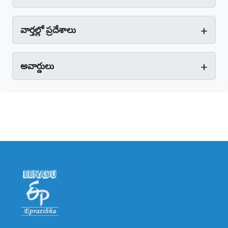
+
వార్తల్లో ప్రదేశాలు
+
అవార్డులు