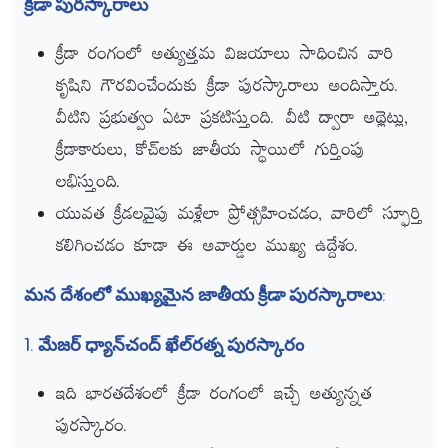
క్రీడా పురస్కారాలు
క్రీడా రంగంలో అత్యుత్తమ విజయాలు సాధించిన వారి
కృషిని గౌరవించేందుకు క్రీడా పురస్కారాలు అందిస్తారు.
వీటిని ప్రభుత్వం ఏటా ప్రకటిస్తుంది. వీటి ద్వారా అథ్లెట్లు,
క్రీడాకారులు, కోచ్‌లకు జాతీయ స్థాయిలో గుర్తింపు
లభిస్తుంది.
యువత క్రీడలవైపు మళ్లేలా ప్రోత్సహించడం, వారిలో స్ఫూర్తి
కలిగించడం కూడా ఈ అవార్డుల ముఖ్య ఉద్దేశం.
మన దేశంలో ముఖ్యమైన జాతీయ క్రీడా పురస్కారాలు:
1. మేజర్‌ ధ్యాన్‌చంద్‌ ఖేల్‌రత్న పురస్కారం
ఇది భారతదేశంలో క్రీడా రంగంలో ఇచ్చే అత్యున్నత
పురస్కారం.