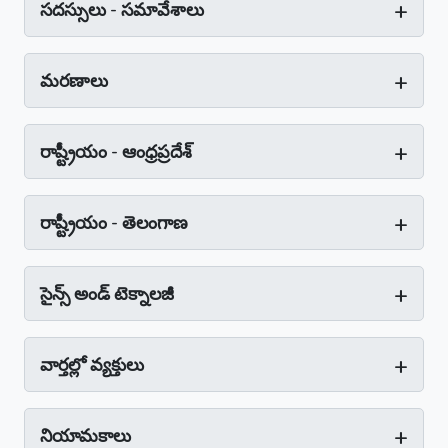
+
సదస్సులు - సమావేశాలు
+
మరణాలు
+
రాష్ట్రీయం - ఆంధ్రప్రదేశ్‌
+
రాష్ట్రీయం - తెలంగాణ
+
సైన్స్‌ అండ్‌ టెక్నాలజీ
+
వార్తల్లో వ్యక్తులు
+
నియామకాలు