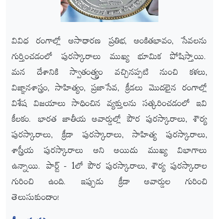
వివిధ రంగాల్లో అసాధారణ ప్రతిభ, అంకితభావం, సేవలను
గుర్తించడంలో పురస్కారాలు ముఖ్య భూమిక పోషిస్తాయి.
మన దేశానికి స్వాతంత్య్రం వచ్చినప్పటి నుంచి కళలు,
విజ్ఞానశాస్త్రం, సాహిత్యం, ప్రజాసేవ, క్రీడలు మొదలైన రంగాల్లో
విశేష విజయాలు సాధించిన వ్యక్తులను సత్కరించడంలో ఇవి
కీలకం. భారత జాతీయ అవార్డుల్లో పౌర పురస్కారాలు, శౌర్య
పురస్కారాలు, క్రీడా పురస్కారాలు, సాహిత్య పురస్కారాలు,
శాస్త్రీయ పురస్కారాలు అని అయిదు ముఖ్య విభాగాలు
ఉన్నాయి. పార్ట్‌ - 1లో పౌర పురస్కారాలు, శౌర్య పురస్కారాల
గురించి ఉంది. ఇప్పుడు క్రీడా అవార్డుల గురించి
తెలుసుకుందాం!