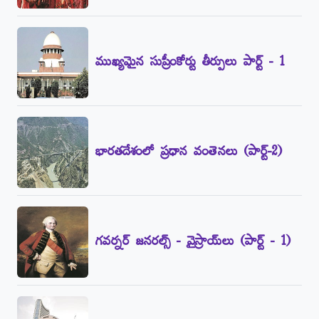
ముఖ్యమైన సుప్రీంకోర్టు తీర్పులు పార్ట్‌ - 1
భారతదేశంలో ప్రధాన వంతెనలు (పార్ట్‌-2)
గవర్నర్‌ జనరల్స్‌ - వైస్రాయ్‌లు (పార్ట్‌ - 1)