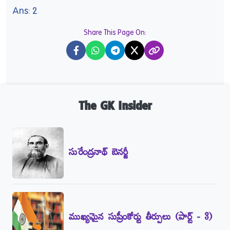
Ans: 2
Share This Page On:
X
The GK Insider
సురేంద్రనాథ్‌ బెనర్జీ
ముఖ్యమైన సుప్రీంకోర్టు తీర్పులు (పార్ట్‌ - 3)