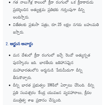
గత నాలుగేళ్ల కాలంలో క్రీడా రంగంలో ఒక క్రీడాకారుడు
ప్రదర్శించిన అత్యుత్తమ ప్రతిభకు గుర్తింపుగా దీన్ని
అందిస్తారు.
విజేతలకు ప్రశంసా పత్రం, రూ.25 లక్షల నగదు బహుమతి
ఇస్తారు.
2. అర్జున అవార్డు
మన దేశంలో క్రీడా రంగంలో ఇచ్చే రెండో అత్యున్నత
పురస్కారం ఇది. భారతీయ ఇతిహాసమైన
మహాభారతంలోని అర్జునుడి పేరుమీదుగా దీన్ని
తీసుకొచ్చారు.
దీన్ని భారత ప్రభుత్వం 1961లో ఏర్పాటు చేసింది. దీన్ని
ప్రతి సంవత్సరం కేంద్ర యువజన వ్యవహారాలు, క్రీడల
మంత్రిత్వ శాఖ ప్రదానం చేస్తుంది.