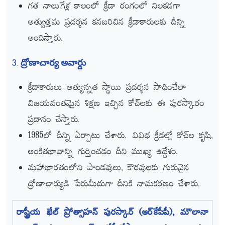
గత నాలుగేళ్ల కాలంలో క్రీడా రంగంలో నిలకడగా
అత్యుత్తమ ప్రదర్శన కనబరిచిన క్రీడాకారులకు దీన్ని
అందిస్తారు.
3. ద్రోణాచార్య అవార్డు
క్రీడాకారులు అత్యున్నత స్థాయి ప్రదర్శన సాధించేలా
విజయవంతమైన శిక్షణ ఇచ్చిన కోచ్‌లకు ఈ పురస్కారం
ప్రదానం చేస్తారు.
1985లో దీన్ని ఏర్పాటు చేశారు. వివిధ క్రీడల్లో కోచ్‌ల కృషి,
అంకితభావాన్ని గుర్తించడం దీని ముఖ్య ఉద్దేశం.
మహాభారతంలోని పాండవులు, కౌరవులకు గురువైన
ద్రోణాచార్యుడి పేరుమీదుగా దీనికి నామకరణం చేశారు.
రాష్ట్రీయ ఖేల్‌ ప్రోత్సాహన్‌ పురస్కార్‌ (ఆర్‌కేపీపీ), మౌలానా