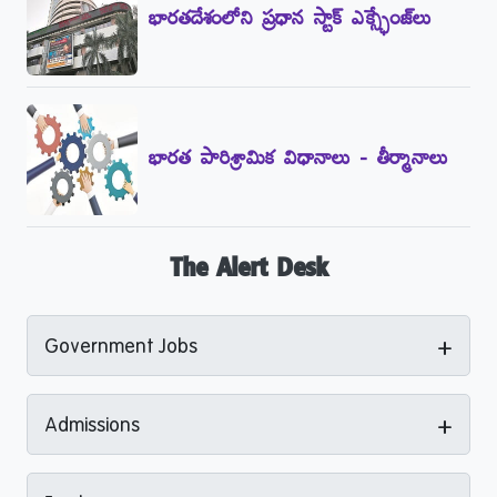
భారతదేశంలోని ప్రధాన స్టాక్‌ ఎక్స్ఛేంజ్‌లు
భారత పారిశ్రామిక విధానాలు - తీర్మానాలు
The Alert Desk
+
Government Jobs
+
Admissions