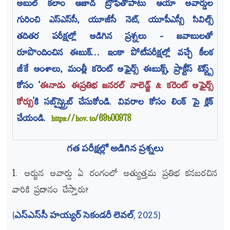
అబుల్‌ కలాం ఆజాద్‌ ట్రోఫీతోపాటు ఆయా అవార్డుల
గురించి ఎస్‌ఎస్‌సీ, యూజీసీ నెట్, యూపీఎస్సీ సివిల్స్‌
తదితర పరీక్షల్లో అడిగిన ప్రశ్నలు - జవాబులతో
రూపొందించిన ఈబుక్‌... ఇంకా పోటీపరీక్షల్లో వచ్చే కీలక
జీకే అంశాలు, మంత్లీ కరెంట్‌ అఫైర్స్‌ ఈబుక్స్, ప్రాక్టీస్‌ టెస్ట్స్‌
కోసం ‘
ఈనాడు ఈప్రతిభ జనరల్‌ నాలెడ్జ్‌ & కరెంట్‌ అఫైర్స్‌
కోర్సు
’కి సబ్‌స్క్రైబ్‌ చేసుకోండి.
వివరాల కోసం
లింక్ పై క్లిక్
చేయండి.
https://hov.to/69b00978
గత పరీక్షల్లో అడిగిన ప్రశ్నలు
1. అర్జున అవార్డు ఏ రంగంలో అత్యుత్తమ ప్రతిభ కనబరచిన
వారికి ప్రదానం చేస్తారు?
(ఎస్‌ఎస్‌సీ హయ్యర్‌ సెకండరీ లెవల్, 2025)