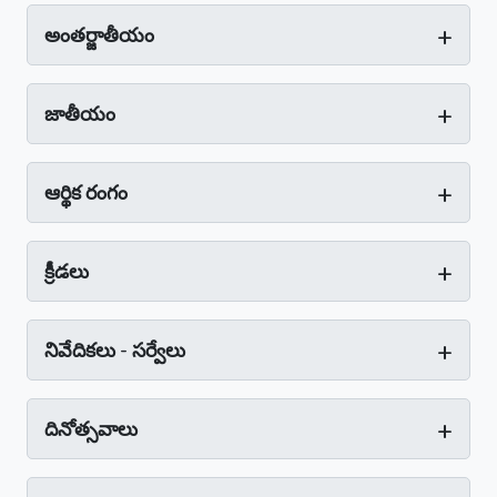
+
అంతర్జాతీయం
+
జాతీయం
+
ఆర్థిక రంగం
+
క్రీడలు
+
నివేదికలు - సర్వేలు
+
దినోత్సవాలు