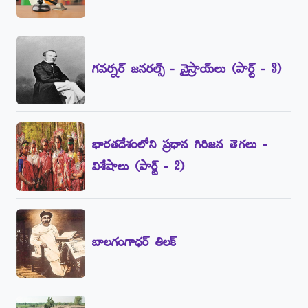
గవర్నర్‌ జనరల్స్‌ - వైస్రాయ్‌లు (పార్ట్‌ - 3)
భారతదేశంలోని ప్రధాన గిరిజన తెగలు -
విశేషాలు (పార్ట్‌ - 2)
బాలగంగాధర్‌ తిలక్‌