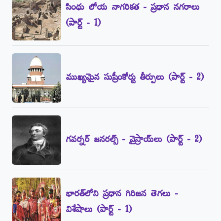
సింధు లోయ నాగరికత - ప్రధాన నగరాలు
(పార్ట్‌ - 1)
ముఖ్యమైన సుప్రీంకోర్టు తీర్పులు (పార్ట్‌ - 2)
గవర్నర్‌ జనరల్స్‌ - వైస్రాయ్‌లు (పార్ట్‌ - 2)
భారత్‌లోని ప్రధాన గిరిజన తెగలు -
విశేషాలు (పార్ట్‌ - 1)