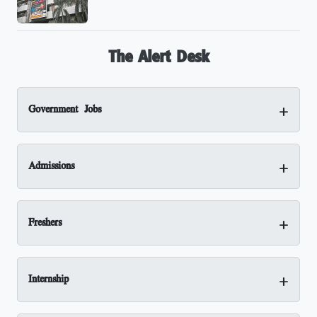
The Alert Desk
+
Government Jobs
+
Admissions
+
Freshers
+
Internship