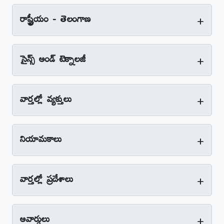
+
రాష్ట్రీయం - తెలంగాణ
+
సైన్స్‌ అండ్‌ టెక్నాలజీ
+
వార్తల్లో వ్యక్తులు
+
నియామకాలు
+
వార్తల్లో ప్రదేశాలు
+
అవార్డులు