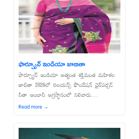
ఫార్చ్యూన్‌ ఇండియా జాబితా
ఫార్చ్యూన్‌ ఇండియా అత్యంత శక్తిమంత మహిళల
జాబితా 2026లో రిలయన్స్‌ ఫౌండేషన్‌ ఛైర్‌పర్సన్‌
నీతా అంబానీ అగ్రస్థానంలో నిలిచారు....
Read more →