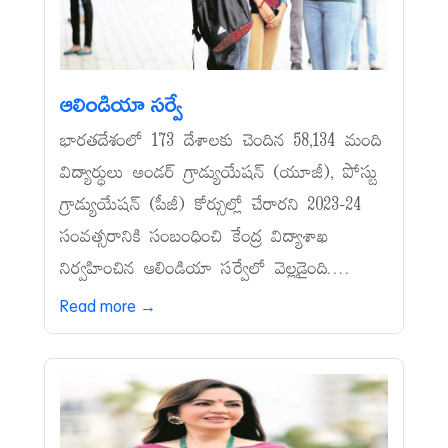
ఆలిండియా సర్వే
భారతదేశంలో 173 దేశాలకు చెందిన 58,134 మంది
విద్యార్థులు అండర్‌ గ్రాడ్యుయేషన్‌ (యూజీ), పోస్టు
గ్రాడ్యుయేషన్‌ (పీజీ) కోర్సుల్లో చేరారని 2023-24
సంవత్సరానికి సంబంధించి కేంద్ర విద్యాశాఖ
నిర్వహించిన ఆలిండియా సర్వేలో వెల్లడైంది....
Read more →