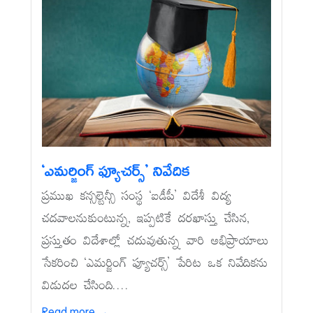
‘ఎమర్జింగ్‌ ఫ్యూచర్స్‌’ నివేదిక
ప్రముఖ కన్సల్టెన్సీ సంస్థ ‘ఐడీపీ’ విదేశీ విద్య
చదవాలనుకుంటున్న, ఇప్పటికే దరఖాస్తు చేసిన,
ప్రస్తుతం విదేశాల్లో చదువుతున్న వారి అభిప్రాయాలు
సేకరించి ‘ఎమర్జింగ్‌ ఫ్యూచర్స్‌’ పేరిట ఒక నివేదికను
విడుదల చేసింది....
Read more →