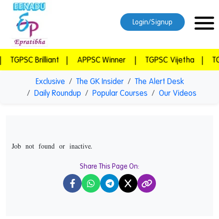
Login/Signup
rilliant
|
APPSC Winner
|
TGPSC Vijetha
|
TGPSC Vid
Exclusive
The GK Insider
The Alert Desk
Daily Roundup
Popular Courses
Our Videos
Job not found or inactive.
Share This Page On:
X