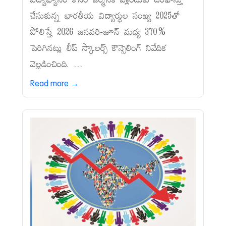
విద్యాభ్యాసం కోసం జర్మనీకి వెళ్లేందుకు దరఖాస్తు
చేసుకున్న భారతీయ విద్యార్థుల సంఖ్య 2025తో
పోలిస్తే 2026 జనవరి-జూన్‌ మధ్య 370%
పెరిగినట్లు లీప్‌ స్కాలర్స్‌ కౌన్సెలింగ్‌ నివేదిక
వెల్లడించింది. ...
Read more →