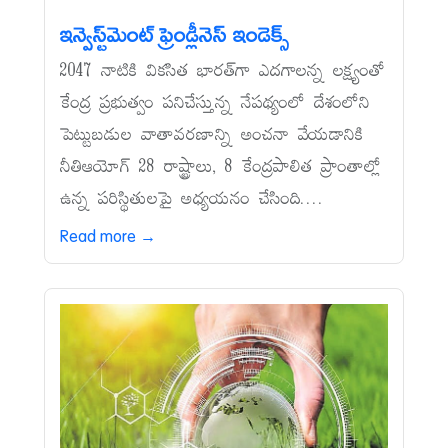
ఇన్వెస్ట్‌మెంట్‌ ఫ్రెండ్లీనెస్‌ ఇండెక్స్‌
2047 నాటికి వికసిత భారత్‌గా ఎదగాలన్న లక్ష్యంతో
కేంద్ర ప్రభుత్వం పనిచేస్తున్న నేపథ్యంలో దేశంలోని
పెట్టుబడుల వాతావరణాన్ని అంచనా వేయడానికి
నీతిఆయోగ్‌ 28 రాష్ట్రాలు, 8 కేంద్రపాలిత ప్రాంతాల్లో
ఉన్న పరిస్థితులపై అధ్యయనం చేసింది....
Read more →