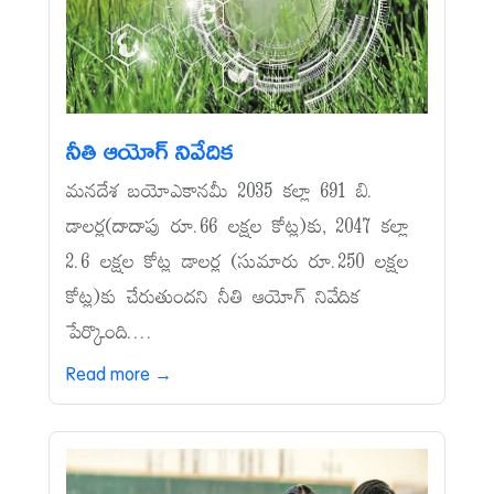
నీతి ఆయోగ్‌ నివేదిక
మనదేశ బయోఎకానమీ 2035 కల్లా 691 బి.
డాలర్ల(దాదాపు రూ.66 లక్షల కోట్ల)కు, 2047 కల్లా
2.6 లక్షల కోట్ల డాలర్ల (సుమారు రూ.250 లక్షల
కోట్ల)కు చేరుతుందని నీతి ఆయోగ్‌ నివేదిక
పేర్కొంది....
Read more →