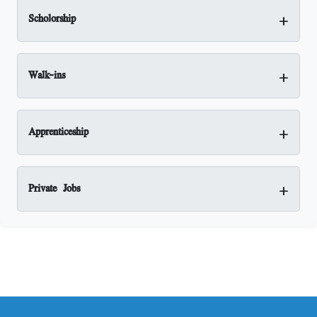
+
Scholorship
+
Walk-ins
+
Apprenticeship
+
Private Jobs