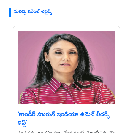
మరిన్ని కరెంట్ అఫైర్స్
‘కాండీర్‌ హురున్‌ ఇండియా ఉమెన్‌ లీడర్స్‌
లిస్ట్‌’