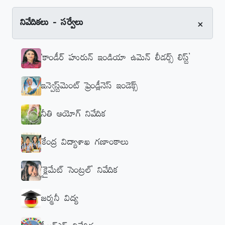
+
నివేదికలు - సర్వేలు
‘కాండీర్‌ హురున్‌ ఇండియా ఉమెన్‌ లీడర్స్‌ లిస్ట్‌’
ఇన్వెస్ట్‌మెంట్‌ ఫ్రెండ్లీనెస్‌ ఇండెక్స్‌
నీతి ఆయోగ్‌ నివేదిక
కేంద్ర విద్యాశాఖ గణాంకాలు
‘క్లైమేట్‌ సెంట్రల్‌’ నివేదిక
జర్మనీ విద్య