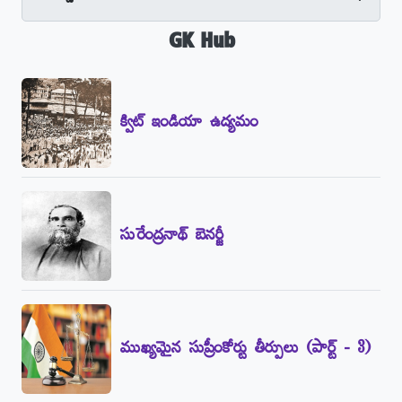
GK Hub
క్విట్‌ ఇండియా ఉద్యమం
సురేంద్రనాథ్‌ బెనర్జీ
ముఖ్యమైన సుప్రీంకోర్టు తీర్పులు (పార్ట్‌ - 3)