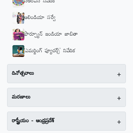
సీఆర్‌ఎస్‌ నివేదిక
ఆలిండియా సర్వే
ఫార్చ్యూన్‌ ఇండియా జాబితా
‘ఎమర్జింగ్‌ ఫ్యూచర్స్‌’ నివేదిక
+
దినోత్సవాలు
+
మరణాలు
+
రాష్ట్రీయం - ఆంధ్రప్రదేశ్‌