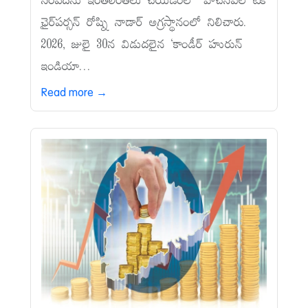
సంపదను ఇంతలింతలు చేయడంలో హెచ్‌సీఎల్‌ టెక్‌
ఛైర్‌పర్సన్‌ రోష్ని నాడార్‌ అగ్రస్థానంలో నిలిచారు.
2026, జులై 30న విడుదలైన ‘కాండీర్‌ హురున్‌
ఇండియా...
Read more →