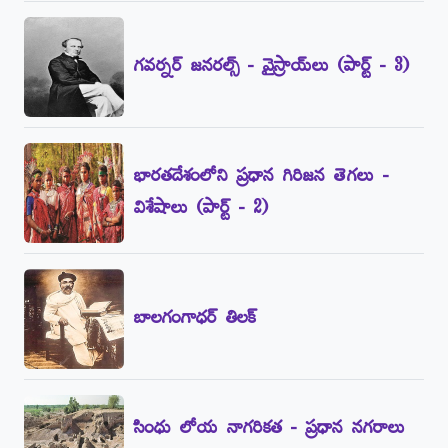
గవర్నర్‌ జనరల్స్‌ - వైస్రాయ్‌లు (పార్ట్‌ - 3)
భారతదేశంలోని ప్రధాన గిరిజన తెగలు -
విశేషాలు (పార్ట్‌ - 2)
బాలగంగాధర్‌ తిలక్‌
సింధు లోయ నాగరికత - ప్రధాన నగరాలు