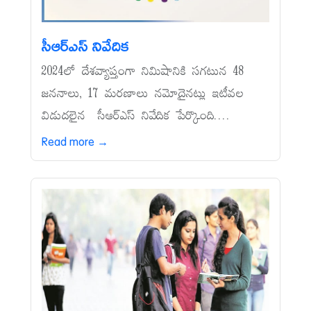
సీఆర్‌ఎస్‌ నివేదిక
2024లో దేశవ్యాప్తంగా నిమిషానికి సగటున 48
జననాలు, 17 మరణాలు నమోదైనట్లు ఇటీవల
విడుదలైన సీఆర్‌ఎస్‌ నివేదిక పేర్కొంది....
Read more →