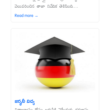
వెలువరించిన తాజా నివేదిక తెలిపింది....
Read more →
జర్మనీ విద్య