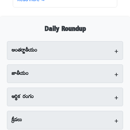
Daily Roundup
+
అంతర్జాతీయం
+
జాతీయం
+
ఆర్థిక రంగం
+
క్రీడలు