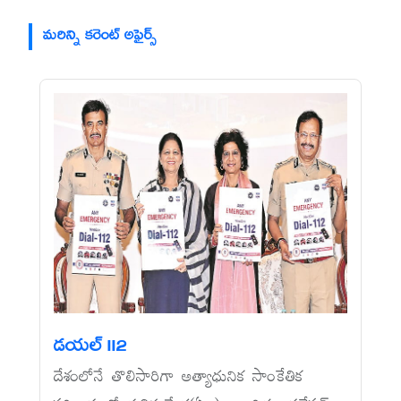
మరిన్ని కరెంట్ అఫైర్స్
డయల్‌ 112
దేశంలోనే తొలిసారిగా అత్యాధునిక సాంకేతిక