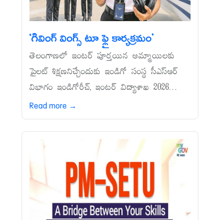
‘గివింగ్‌ వింగ్స్‌ టూ ఫ్లై కార్యక్రమం’
తెలంగాణలో ఇంటర్‌ పూర్తయిన అమ్మాయిలకు
పైలట్‌ శిక్షణనిచ్చేందుకు ఇండిగో సంస్థ సీఎస్‌ఆర్‌
విభాగం ఇండిగోరీచ్, ఇంటర్‌ విద్యాశాఖ 2026...
Read more →