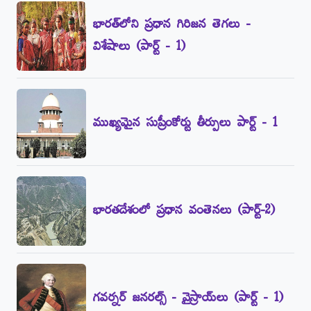
భారత్‌లోని ప్రధాన గిరిజన తెగలు -
విశేషాలు (పార్ట్‌ - 1)
ముఖ్యమైన సుప్రీంకోర్టు తీర్పులు పార్ట్‌ - 1
భారతదేశంలో ప్రధాన వంతెనలు (పార్ట్‌-2)
గవర్నర్‌ జనరల్స్‌ - వైస్రాయ్‌లు (పార్ట్‌ - 1)