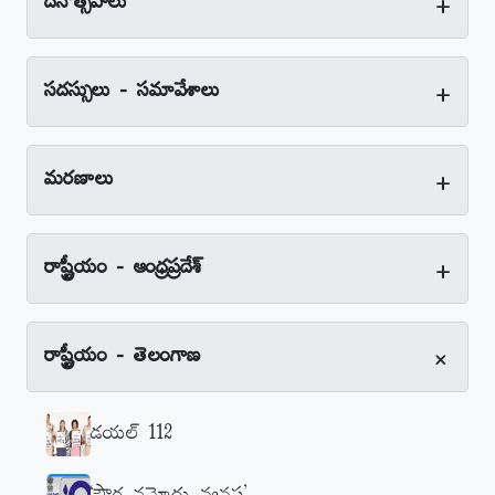
+
దినోత్సవాలు
+
సదస్సులు - సమావేశాలు
+
మరణాలు
+
రాష్ట్రీయం - ఆంధ్రప్రదేశ్‌
+
రాష్ట్రీయం - తెలంగాణ
డయల్‌ 112