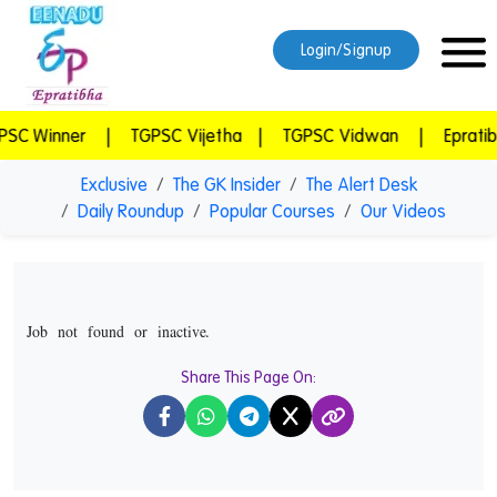
Login/Signup
nner
|
TGPSC Vijetha
|
TGPSC Vidwan
|
Epratibha S
Exclusive
The GK Insider
The Alert Desk
Daily Roundup
Popular Courses
Our Videos
Job not found or inactive.
Share This Page On:
X