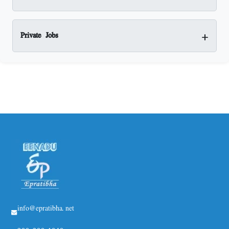
+
Private Jobs
info@epratibha.net