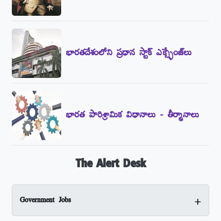
భారతదేశంలోని ప్రధాన స్టాక్‌ ఎక్స్ఛేంజ్‌లు
భారత పారిశ్రామిక విధానాలు - తీర్మానాలు
The Alert Desk
+
Government Jobs