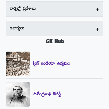
+
వార్తల్లో ప్రదేశాలు
+
అవార్డులు
GK Hub
క్విట్‌ ఇండియా ఉద్యమం
సురేంద్రనాథ్‌ బెనర్జీ