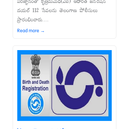
పరిజ్ఞానంతో కృత్రిమమేధ(ఏఐ) ఆధారిత జనరేషన్‌
డయల్‌ 112 సేవలను తెలంగాణ పోలీసులు
ప్రారంభించారు....
Read more →