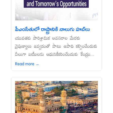
పీఎంసేతులో రాష్ట్రానికి నాలుగు హబ్‌లు
యువతకు పారిశ్రామిక అవసరాల మేరకు
నైపుణ్యాలు ఇవ్వడంతో పాటు ఉపాధి కల్పించేందుకు
వీలుగా ఐటీఐలను ఆధునికీకరించేందుకు కేంద్రం...
Read more →