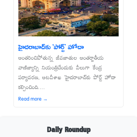
హైదరాబాద్‌కు ‘పోర్ట్‌’ హోదా
అంతరించిపోతున్న జీవజాతుల అంతర్జాతీయ
వాణిజ్యాన్ని నియంత్రిచేందుకు వీలుగా కేంద్ర
పర్యావరణ, అటవీశాఖ హైదరాబాద్‌కు పోర్ట్‌ హోదా
కల్పించింది....
Read more →
Daily Roundup