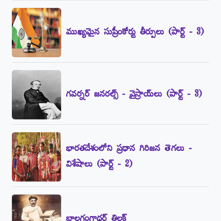
ముఖ్యమైన సుప్రీంకోర్టు తీర్పులు (పార్ట్‌ - 3)
గవర్నర్‌ జనరల్స్‌ - వైస్రాయ్‌లు (పార్ట్‌ - 3)
భారతదేశంలోని ప్రధాన గిరిజన తెగలు -
విశేషాలు (పార్ట్‌ - 2)
బాలగంగాధర్‌ తిలక్‌