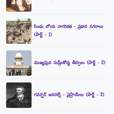
సింధు లోయ నాగరికత - ప్రధాన నగరాలు
(పార్ట్‌ - 1)
ముఖ్యమైన సుప్రీంకోర్టు తీర్పులు (పార్ట్‌ - 2)
గవర్నర్‌ జనరల్స్‌ - వైస్రాయ్‌లు (పార్ట్‌ - 2)