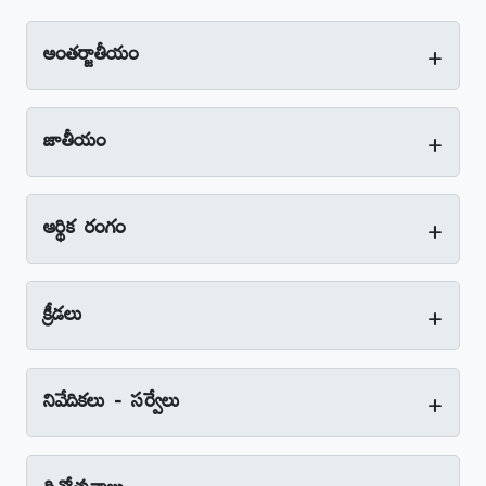
+
అంతర్జాతీయం
+
జాతీయం
+
ఆర్థిక రంగం
+
క్రీడలు
+
నివేదికలు - సర్వేలు