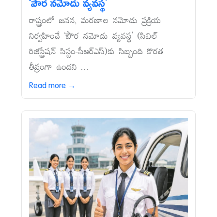
‘పౌర నమోదు వ్యవస్థ’
రాష్ట్రంలో జనన, మరణాల నమోదు ప్రక్రియ
నిర్వహించే ‘పౌర నమోదు వ్యవస్థ’ (సివిల్‌
రిజిస్ట్రేషన్‌ సిస్టం-సీఆర్‌ఎస్‌)కు సిబ్బంది కొరత
తీవ్రంగా ఉందని ...
Read more →