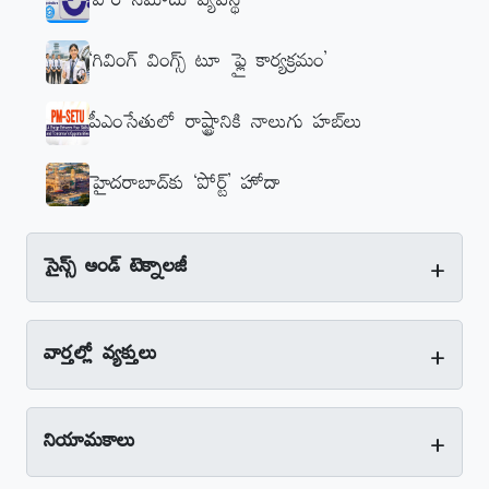
‘పౌర నమోదు వ్యవస్థ’
‘గివింగ్‌ వింగ్స్‌ టూ ఫ్లై కార్యక్రమం’
పీఎంసేతులో రాష్ట్రానికి నాలుగు హబ్‌లు
హైదరాబాద్‌కు ‘పోర్ట్‌’ హోదా
+
సైన్స్‌ అండ్‌ టెక్నాలజీ
+
వార్తల్లో వ్యక్తులు
+
నియామకాలు