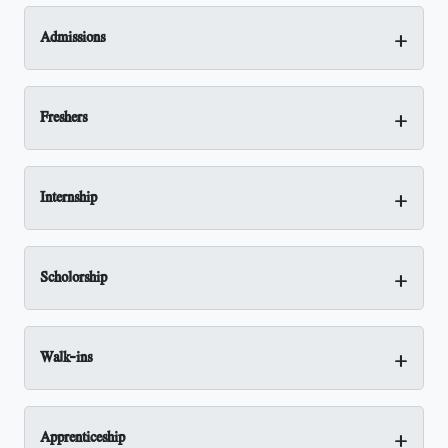
+
Admissions
+
Freshers
+
Internship
+
Scholorship
+
Walk-ins
+
Apprenticeship