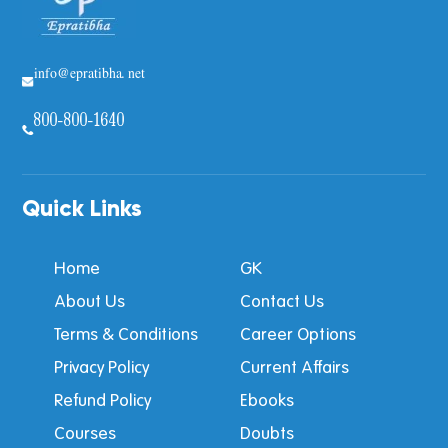
info@epratibha.net
800-800-1640
Quick Links
Home
GK
About Us
Contact Us
Terms & Conditions
Career Options
Privacy Policy
Current Affairs
Refund Policy
Ebooks
Courses
Doubts