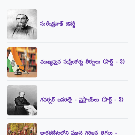
సురేంద్రనాథ్‌ బెనర్జీ
ముఖ్యమైన సుప్రీంకోర్టు తీర్పులు (పార్ట్‌ - 3)
గవర్నర్‌ జనరల్స్‌ - వైస్రాయ్‌లు (పార్ట్‌ - 3)
భారతదేశంలోని ప్రధాన గిరిజన తెగలు -