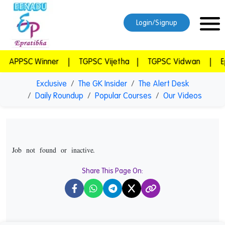
Login/Signup
PPSC Winner
|
TGPSC Vijetha
|
TGPSC Vidwan
|
Epra
Exclusive
The GK Insider
The Alert Desk
Daily Roundup
Popular Courses
Our Videos
Job not found or inactive.
Share This Page On:
X