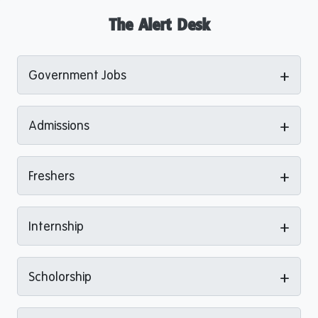
The Alert Desk
+
Government Jobs
+
Admissions
+
Freshers
+
Internship
+
Scholorship