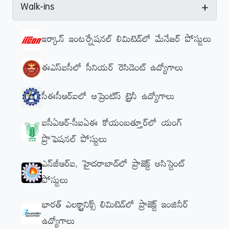
+
Walk-ins
ఇర్కాన్‌ ఇంటర్నేషనల్ లిమిటెడ్‌లో మేనేజర్‌ పోస్టులు
ఈఎస్ఐసీలో సీనియర్ రెసిడెంట్ ఉద్యోగాలు
సీఈసీఆర్‌ఐలో అప్రెంటిస్‌ ట్రైనీ ఉద్యోగాలు
ఐసీఏఆర్‌-సీఐఏఈ కోయంబత్తూర్‌లో యంగ్
ప్రొఫెషనల్ పోస్టులు
ఎన్‌జీఆర్‌ఐ, హైదరాబాద్‌లో ప్రాజెక్ట్‌ అసిస్టెంట్‌
పోస్టులు
భారత్ ఎలక్ట్రానిక్స్ లిమిటెడ్‌లో ప్రాజెక్ట్ ఇంజినీర్
ఉద్యోగాలు