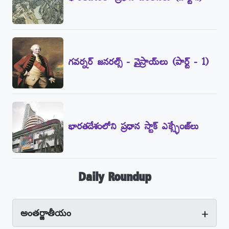
గవర్నర్‌ జనరల్స్‌ - వైస్రాయ్‌లు (పార్ట్‌ - 1)
భారతదేశంలోని ప్రధాన స్టాక్‌ ఎక్స్ఛేంజ్‌లు
Daily Roundup
+
అంతర్జాతీయం