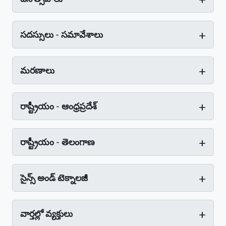
+
సదస్సులు - సమావేశాలు
+
మరణాలు
+
రాష్ట్రీయం - ఆంధ్రప్రదేశ్‌
+
రాష్ట్రీయం - తెలంగాణ
+
సైన్స్‌ అండ్‌ టెక్నాలజీ
+
వార్తల్లో వ్యక్తులు