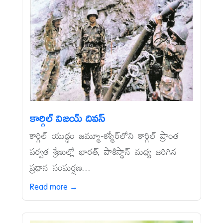
కార్గిల్‌ విజయ్‌ దివస్‌
కార్గిల్‌ యుద్ధం జమ్మూ-కశ్మీర్‌లోని కార్గిల్‌ ప్రాంత
పర్వత శ్రేణుల్లో భారత్, పాకిస్థాన్‌ మధ్య జరిగిన
ప్రధాన సంఘర్షణ...
Read more →