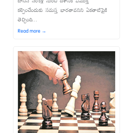
బానిస సంకెళ్ల నుంచి దేశానికి విముక్తి
కల్పించేందుకు సమస్త భారతావనిని ఏకతాటిపైకి
తెచ్చింది...
Read more →