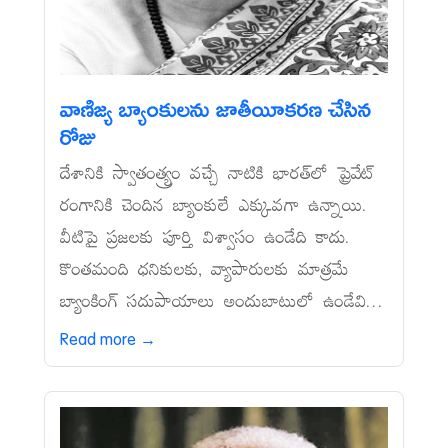
వాణిజ్య బ్యాంకులను జాతీయీకరణ చేసిన
రోజు
దేశానికి స్వాతంత్య్రం వచ్చే నాటికి భారత్‌లో ప్రైవేట్‌
రంగానికి చెందిన బ్యాంకులే ఎక్కువగా ఉన్నాయి.
వీటిపై ప్రజలకు పూర్తి విశ్వాసం ఉండేది కాదు.
కొంతమంది ధనికులకు, వ్యాపారులకు మాత్రమే
బ్యాంకింగ్‌ సదుపాయాలు అందుబాటులో ఉండేవి...
Read more →