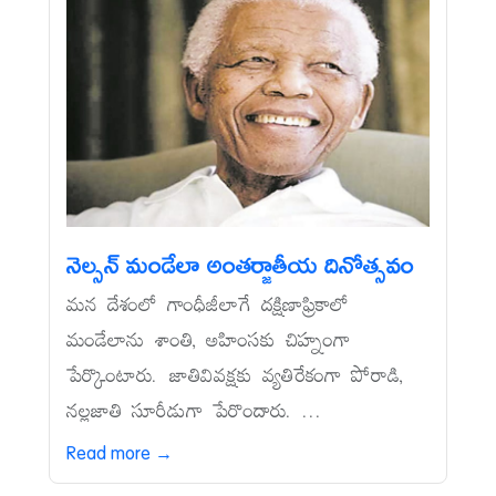
నెల్సన్‌ మండేలా అంతర్జాతీయ దినోత్సవం
మన దేశంలో గాంధీజీలాగే దక్షిణాఫ్రికాలో
మండేలాను శాంతి, అహింసకు చిహ్నంగా
పేర్కొంటారు. జాతివివక్షకు వ్యతిరేకంగా పోరాడి,
నల్లజాతి సూరీడుగా పేరొందారు. ...
Read more →