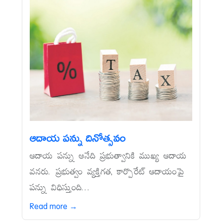
ఆదాయ పన్ను దినోత్సవం
ఆదాయ పన్ను అనేది ప్రభుత్వానికి ముఖ్య ఆదాయ
వనరు. ప్రభుత్వం వ్యక్తిగత, కార్పొరేట్‌ ఆదాయంపై
పన్ను విధిస్తుంది...
Read more →