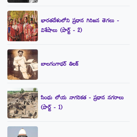
భారతదేశంలోని ప్రధాన గిరిజన తెగలు -
విశేషాలు (పార్ట్‌ - 2)
బాలగంగాధర్‌ తిలక్‌
సింధు లోయ నాగరికత - ప్రధాన నగరాలు
(పార్ట్‌ - 1)