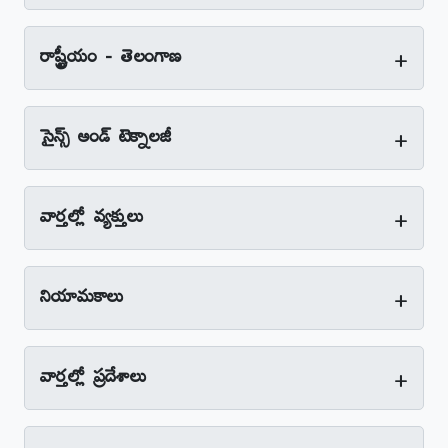
+
రాష్ట్రీయం - తెలంగాణ
+
సైన్స్‌ అండ్‌ టెక్నాలజీ
+
వార్తల్లో వ్యక్తులు
+
నియామకాలు
+
వార్తల్లో ప్రదేశాలు