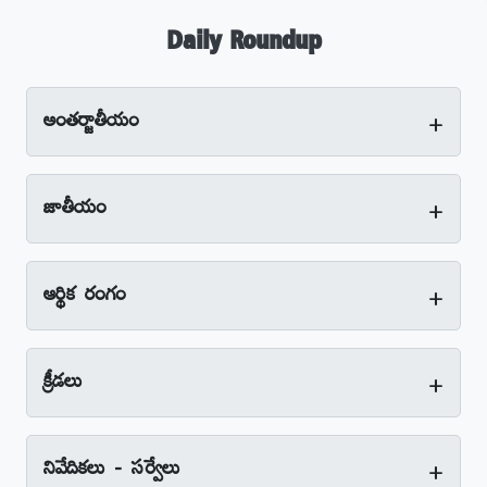
Daily Roundup
+
అంతర్జాతీయం
+
జాతీయం
+
ఆర్థిక రంగం
+
క్రీడలు
+
నివేదికలు - సర్వేలు