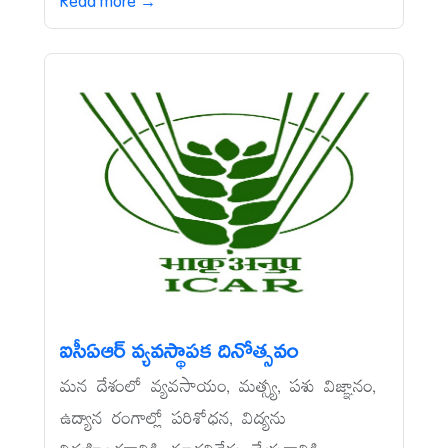
Read more →
ఐసీఏఆర్‌ వ్యవస్థాపక దినోత్సవం
మన దేశంలో వ్యవసాయం, మత్స్య, పశు విజ్ఞానం,
ఉద్యాన రంగాల్లో పరిశోధన, విద్యను