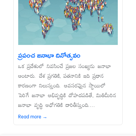
ప్రపంచ జనాభా దినోత్సవం
ఒక ప్రదేశంలో నివసించే ప్రజల సంఖ్యను జనాభా
అంటారు. దేశ ప్రగతికి, పతనానికి ఇది ప్రధాన
కారణంగా నిలుస్తుంది. అవసరమైన స్థాయిలో
పెరిగే జనాభా అభివృద్ధికి దోహదపడితే, మితిమీరిన
జనాభా వృద్ధి అధోగతికి దారితీస్తుంది....
Read more →