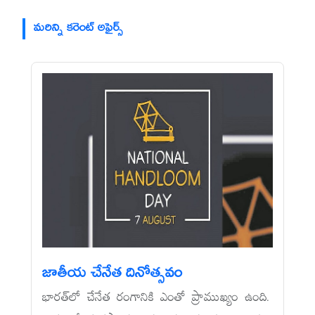
మరిన్ని కరెంట్ అఫైర్స్
జాతీయ చేనేత దినోత్సవం
భారత్‌లో చేనేత రంగానికి ఎంతో ప్రాముఖ్యం ఉంది.