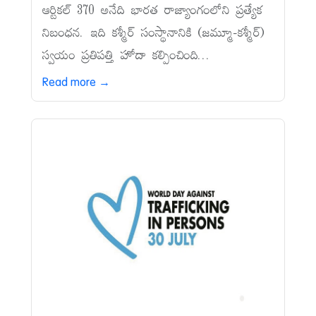
ఆర్టికల్‌ 370 అనేది భారత రాజ్యాంగంలోని ప్రత్యేక
నిబంధన. ఇది కశ్మీర్‌ సంస్థానానికి (జమ్మూ-కశ్మీర్‌)
స్వయం ప్రతిపత్తి హోదా కల్పించింది...
Read more →