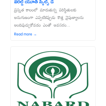
వరల్డ్‌ యూత్‌ స్కిల్స్‌ డే
ప్రస్తుత కాలంలో మారుతున్న పరిస్థితులకు
అనుగుణంగా ఎప్పటికప్పుడు కొత్త నైపుణ్యాలను
అందిపుచ్చుకోవడం ఎంతో అవసరం...
Read more →