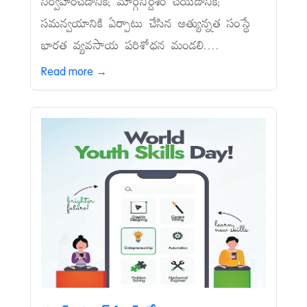
నిర్వహించడానికి; మార్గనిర్దేశం చేయడానికి;
సమన్వయానికి ఏర్పాటు చేసిన అత్యున్నత సంస్థే
భారత వ్యవసాయ పరిశోధన మండలి....
Read more →