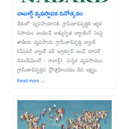
నాబార్డ్‌ వ్యవస్థాపక దినోత్సవం
దేశంలో వ్యవసాయానికి, గ్రామీణాభివృద్ధికి ఆర్థిక
సహాయం అందించే అత్యున్నత బ్యాంకింగ్‌ సంస్థ
జాతీయ వ్యవసాయ గ్రామీణాభివృద్ధి బ్యాంక్‌
(నేషనల్‌ బ్యాంక్‌ ఫర్‌ అగ్రికల్చర్‌ అండ్‌ రూరల్‌
డెవలప్‌మెంట్‌ - నాబార్డ్‌). సుస్థిర వ్యవసాయం,
గ్రామీణాభివృద్ధిని ప్రోత్సహించడం దీని లక్ష్యం...
Read more →