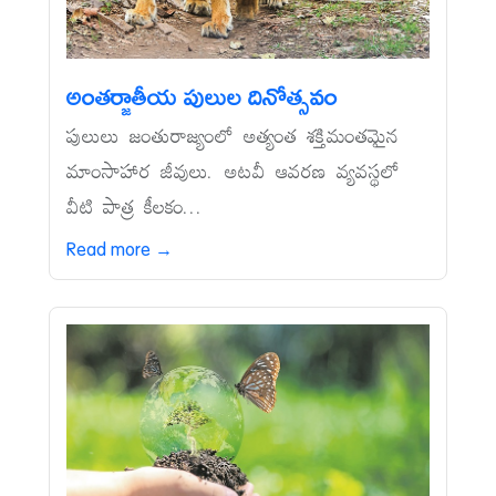
అంతర్జాతీయ పులుల దినోత్సవం
పులులు జంతురాజ్యంలో అత్యంత శక్తిమంతమైన
మాంసాహార జీవులు. అటవీ ఆవరణ వ్యవస్థలో
వీటి పాత్ర కీలకం...
Read more →