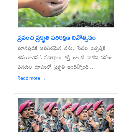
ప్రపంచ ప్రకృతి పరిరక్షణ దినోత్సవం
మానవుడికి అవసరమైన వస్తు, సేవల ఉత్పత్తికి
ఉపయోగపడే పదార్థాలు, శక్తి లాంటి వాటిని సహజ
వనరుల రూపంలో ప్రకృతి అందిస్తోంది...
Read more →