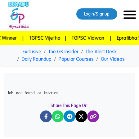
Login/Signup
TGPSC Vijetha
|
TGPSC Vidwan
|
Epratibha Super Combo
Exclusive
The GK Insider
The Alert Desk
Daily Roundup
Popular Courses
Our Videos
Job not found or inactive.
Share This Page On:
X