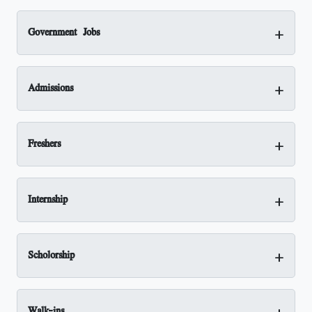
+
Government Jobs
+
Admissions
+
Freshers
+
Internship
+
Scholorship
+
Walk-ins