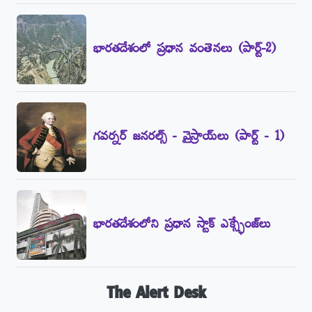
భారతదేశంలో ప్రధాన వంతెనలు (పార్ట్‌-2)
గవర్నర్‌ జనరల్స్‌ - వైస్రాయ్‌లు (పార్ట్‌ - 1)
భారతదేశంలోని ప్రధాన స్టాక్‌ ఎక్స్ఛేంజ్‌లు
The Alert Desk