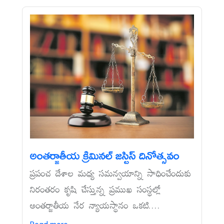
అంతర్జాతీయ క్రిమినల్‌ జస్టిస్‌ దినోత్సవం
ప్రపంచ దేశాల మధ్య సమన్వయాన్ని సాధించేందుకు
నిరంతరం కృషి చేస్తున్న ప్రముఖ సంస్థల్లో
అంతర్జాతీయ నేర న్యాయస్థానం ఒకటి....