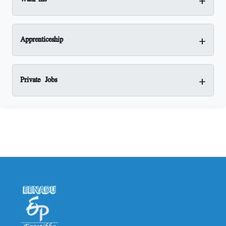
+
Apprenticeship
+
Private Jobs