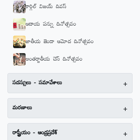
కార్గిల్‌ విజయ్‌ దివస్‌
ఆదాయ పన్ను దినోత్సవం
జాతీయ జెండా ఆమోద దినోత్సవం
అంతర్జాతీయ చెస్‌ దినోత్సవం
+
సదస్సులు - సమావేశాలు
+
మరణాలు
+
రాష్ట్రీయం - ఆంధ్రప్రదేశ్‌