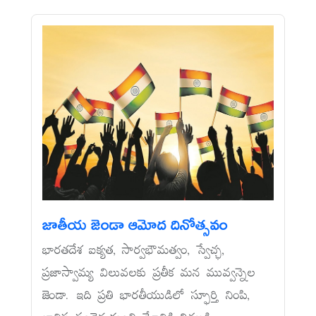
జాతీయ జెండా ఆమోద దినోత్సవం
భారతదేశ ఐక్యత, సార్వభౌమత్వం, స్వేచ్ఛ,
ప్రజాస్వామ్య విలువలకు ప్రతీక మన మువ్వన్నెల
జెండా. ఇది ప్రతి భారతీయుడిలో స్ఫూర్తి నింపి,