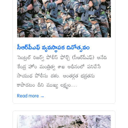
సీఆర్‌పీఎఫ్‌ వ్యవస్థాపక దినోత్సవం
సెంట్రల్‌ రిజర్వ్‌ పోలీస్‌ ఫోర్స్‌ (సీఆర్‌పీఎఫ్‌) అనేది
కేంద్ర హోం మంత్రిత్వ శాఖ అధీనంలో పనిచేసే
సాయుధ పోలీసు దళం. అంతర్గత భద్రతను
కాపాడటం దీని ముఖ్య లక్ష్యం....
Read more →