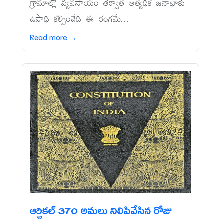
గ్రామాల్లో వ్యవసాయం తర్వాత అత్యధిక జనాభాకు
ఉపాధి కల్పించేది ఈ రంగమే...
Read more →
ఆర్టికల్‌ 370 అమలు నిలిపివేసిన రోజు