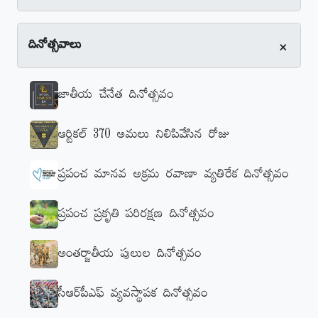
+
దినోత్సవాలు
జాతీయ చేనేత దినోత్సవం
ఆర్టికల్‌ 370 అమలు నిలిపివేసిన రోజు
ప్రపంచ మానవ అక్రమ రవాణా వ్యతిరేక దినోత్సవం
ప్రపంచ ప్రకృతి పరిరక్షణ దినోత్సవం
అంతర్జాతీయ పులుల దినోత్సవం
సీఆర్‌పీఎఫ్‌ వ్యవస్థాపక దినోత్సవం