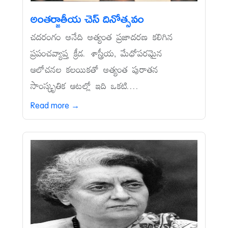
అంతర్జాతీయ చెస్‌ దినోత్సవం
చదరంగం అనేది అత్యంత ప్రజాదరణ కలిగిన
ప్రపంచవ్యాప్త క్రీడ. శాస్త్రీయ, మేధోపరమైన
ఆలోచనల కలయికతో అత్యంత పురాతన
సాంస్కృతిక ఆటల్లో ఇది ఒకటి....
Read more →