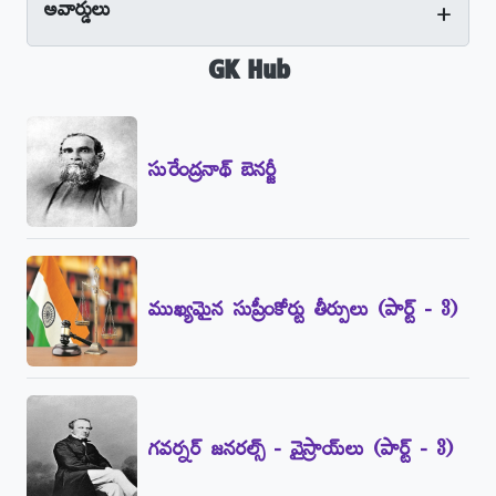
+
అవార్డులు
GK Hub
సురేంద్రనాథ్‌ బెనర్జీ
ముఖ్యమైన సుప్రీంకోర్టు తీర్పులు (పార్ట్‌ - 3)
గవర్నర్‌ జనరల్స్‌ - వైస్రాయ్‌లు (పార్ట్‌ - 3)