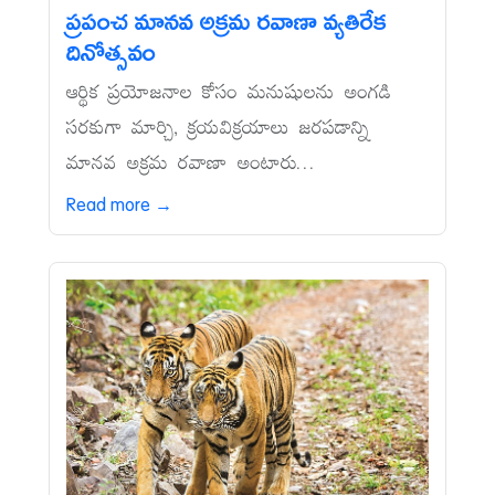
ప్రపంచ మానవ అక్రమ రవాణా వ్యతిరేక
దినోత్సవం
ఆర్థిక ప్రయోజనాల కోసం మనుషులను అంగడి
సరకుగా మార్చి, క్రయవిక్రయాలు జరపడాన్ని
మానవ అక్రమ రవాణా అంటారు...
Read more →