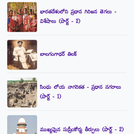
భారతదేశంలోని ప్రధాన గిరిజన తెగలు -
విశేషాలు (పార్ట్‌ - 2)
బాలగంగాధర్‌ తిలక్‌
సింధు లోయ నాగరికత - ప్రధాన నగరాలు
(పార్ట్‌ - 1)
ముఖ్యమైన సుప్రీంకోర్టు తీర్పులు (పార్ట్‌ - 2)