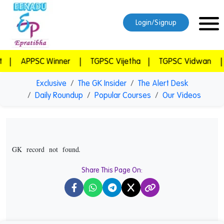
Login/Signup
APPSC Winner
|
TGPSC Vijetha
|
TGPSC Vidwan
|
Exclusive
The GK Insider
The Alert Desk
Daily Roundup
Popular Courses
Our Videos
GK record not found.
Share This Page On:
X