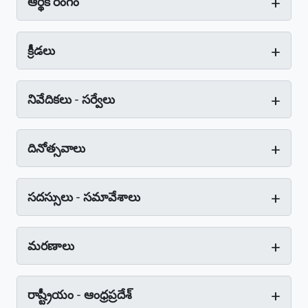
+
ఆర్థిక రంగం
+
క్రీడలు
+
నివేదికలు - సర్వేలు
+
దినోత్సవాలు
+
సదస్సులు - సమావేశాలు
+
మరణాలు
+
రాష్ట్రీయం - ఆంధ్రప్రదేశ్‌