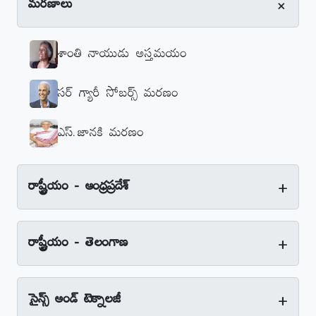
+
మరణాలు
శాంతి నాయుడు అస్తమయం
సర్‌ గ్యారీ సోబర్స్‌ మరణం
ఎస్‌.జానకి మరణం
+
రాష్ట్రీయం - ఆంధ్రప్రదేశ్‌
+
రాష్ట్రీయం - తెలంగాణ
+
సైన్స్‌ అండ్‌ టెక్నాలజీ