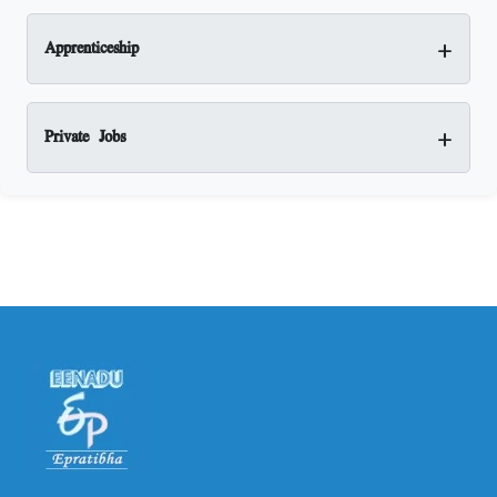
+
Apprenticeship
+
Private Jobs