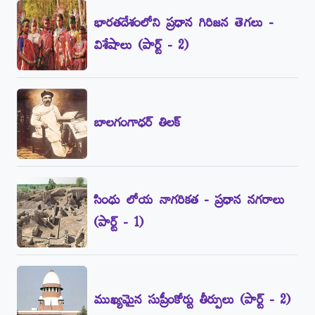
భారతదేశంలోని ప్రధాన గిరిజన తెగలు -
విశేషాలు (పార్ట్‌ - 2)
బాలగంగాధర్‌ తిలక్‌
సింధు లోయ నాగరికత - ప్రధాన నగరాలు
(పార్ట్‌ - 1)
ముఖ్యమైన సుప్రీంకోర్టు తీర్పులు (పార్ట్‌ - 2)