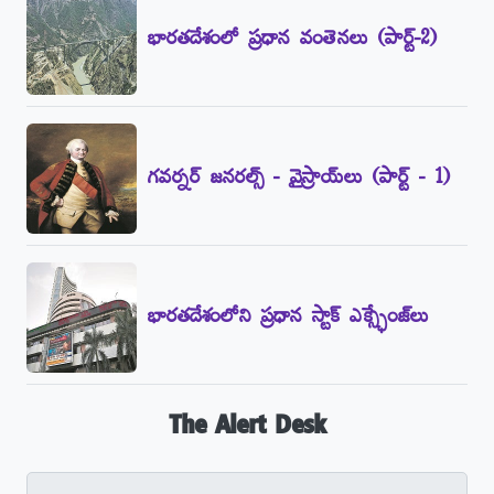
భారతదేశంలో ప్రధాన వంతెనలు (పార్ట్‌-2)
గవర్నర్‌ జనరల్స్‌ - వైస్రాయ్‌లు (పార్ట్‌ - 1)
భారతదేశంలోని ప్రధాన స్టాక్‌ ఎక్స్ఛేంజ్‌లు
The Alert Desk