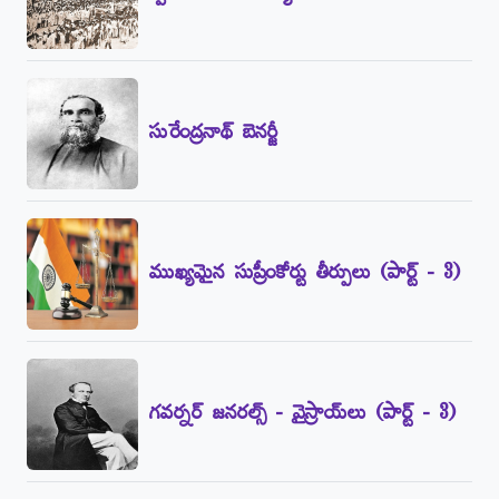
సురేంద్రనాథ్‌ బెనర్జీ
ముఖ్యమైన సుప్రీంకోర్టు తీర్పులు (పార్ట్‌ - 3)
గవర్నర్‌ జనరల్స్‌ - వైస్రాయ్‌లు (పార్ట్‌ - 3)