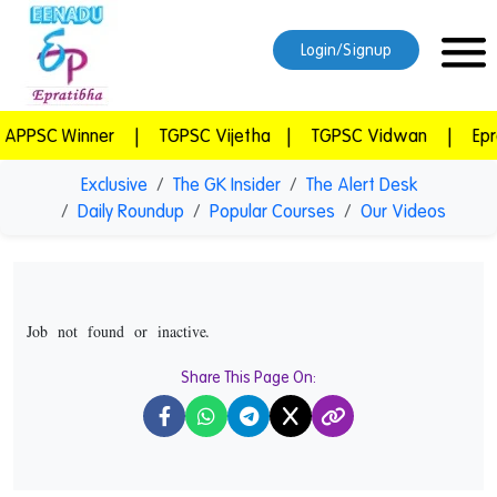
Login/Signup
SC Winner
|
TGPSC Vijetha
|
TGPSC Vidwan
|
Epratib
Exclusive
The GK Insider
The Alert Desk
Daily Roundup
Popular Courses
Our Videos
Job not found or inactive.
Share This Page On:
X