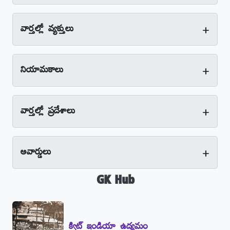
+
వార్తల్లో వ్యక్తులు
+
నియామకాలు
+
వార్తల్లో ప్రదేశాలు
+
అవార్డులు
GK Hub
క్విట్‌ ఇండియా ఉద్యమం