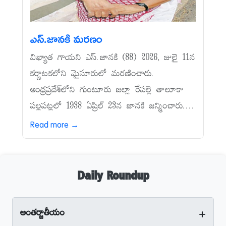
ఎస్‌.జానకి మరణం
విఖ్యాత గాయని ఎస్‌.జానకి (88) 2026, జులై 11న
కర్ణాటకలోని మైసూరులో మరణించారు.
ఆంధ్రప్రదేశ్‌లోని గుంటూరు జల్లా రేపల్లె తాలూకా
పల్లపట్లలో 1938 ఏప్రిల్‌ 23న జానకి జన్మించారు....
Read more →
Daily Roundup
+
అంతర్జాతీయం