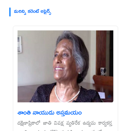
మరిన్ని కరెంట్ అఫైర్స్
శాంతి నాయుడు అస్తమయం
దక్షిణాఫ్రికాలో జాతి వివక్ష వ్యతిరేక ఉద్యమ కార్యకర్త