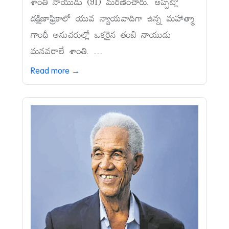
శాంతి నాయుడు (91) మరణించారు. అప్పట్లో
దక్షిణాఫ్రికాలో యువ న్యాయవాదిగా ఉన్న మహాత్మా
గాంధీ అనుచరుల్లో ఒకరైన తంబి నాయుడు
మనవరాలే శాంతి. ...
Read more →