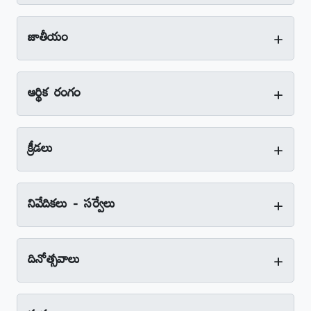
+
జాతీయం
+
ఆర్థిక రంగం
+
క్రీడలు
+
నివేదికలు - సర్వేలు
+
దినోత్సవాలు