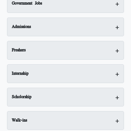
+
Government Jobs
+
Admissions
+
Freshers
+
Internship
+
Scholorship
+
Walk-ins