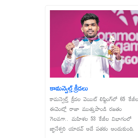
కామన్వెల్త్‌ క్రీడలు
కామన్వెల్త్‌ క్రీడల వెయిట్‌ లిఫ్టింగ్‌లో 65 కేజీ
ఈవెంట్లో రాజా ముత్తుపాండి రజతం
గెలవగా.. మహిళల 53 కేజీల విభాగంలో
జ్ఞానేశ్వరి యాదవ్‌ అదే పతకం అందుకుంది.