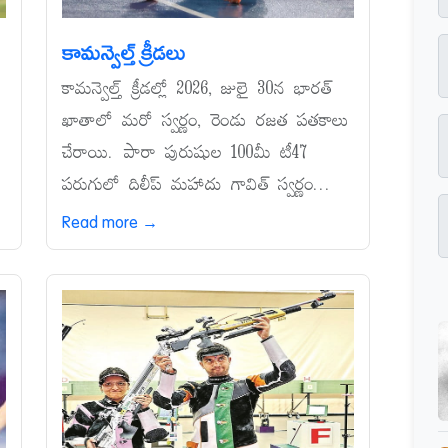
కామన్వెల్త్‌ క్రీడలు
కామన్వెల్త్‌ క్రీడల్లో 2026, జులై 30న భారత్‌
ఖాతాలో మరో స్వర్ణం, రెండు రజత పతకాలు
చేరాయి. పారా పురుషుల 100మీ టీ47
పరుగులో దిలీప్‌ మహాదు గావిత్‌ స్వర్ణం...
Read more →