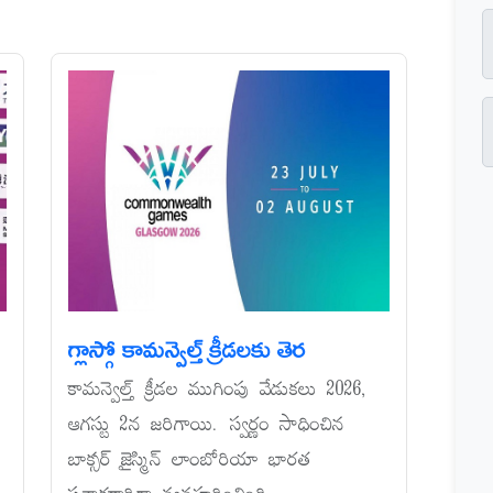
గ్లాస్గో కామన్వెల్త్‌ క్రీడలకు తెర
కామన్వెల్త్‌ క్రీడల ముగింపు వేడుకలు 2026,
ఆగస్టు 2న జరిగాయి. స్వర్ణం సాధించిన
బాక్సర్‌ జైస్మిన్‌ లాంబోరియా భారత