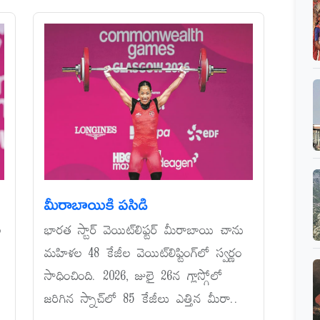
మీరాబాయికి పసిడి
ల
భారత స్టార్‌ వెయిట్‌లిఫ్టర్‌ మీరాబాయి చాను
మహిళల 48 కేజీల వెయిట్‌లిఫ్టింగ్‌లో స్వర్ణం
సాధించింది. 2026, జులై 26న గ్లాస్గోలో
జరిగిన స్నాచ్‌లో 85 కేజీలు ఎత్తిన మీరా..