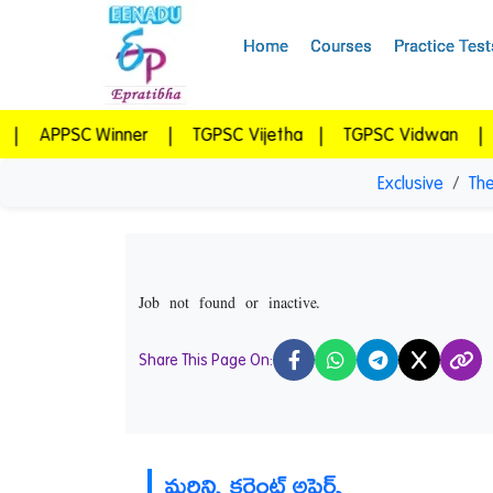
Home
Courses
Practice Test
C Winner
|
TGPSC Vijetha
|
TGPSC Vidwan
|
Epratib
Exclusive
The
Job not found or inactive.
Share This Page On:
X
మరిన్ని కరెంట్ అఫైర్స్