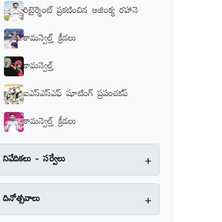
రిటైర్మెంట్‌ ప్రకటించిన అజింక్య రహానె
కామన్వెల్త్‌ క్రీడలు
కామన్వెల్త్‌
ఐఎస్‌ఎస్‌ఎఫ్‌ షూటింగ్‌ ప్రపంచకప్‌
కామన్వెల్త్‌ క్రీడలు
+
నివేదికలు - సర్వేలు
+
దినోత్సవాలు