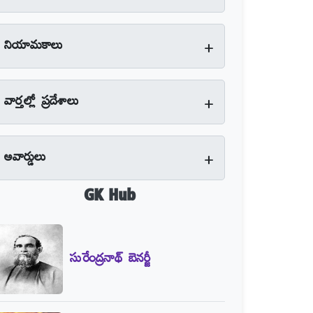
+
నియామకాలు
+
వార్తల్లో ప్రదేశాలు
+
అవార్డులు
GK Hub
సురేంద్రనాథ్‌ బెనర్జీ