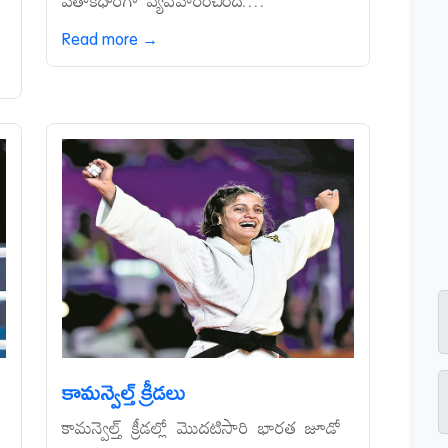
పతాకధారిగా వ్యవహరించింది....
.
Read more →
కామన్వెల్త్‌ క్రీడలు
కామన్వెల్త్‌ క్రీడల్లో మొదటిసారి భారత జూడో