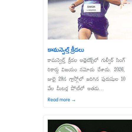
కామన్వెల్త్‌ క్రీడలు
కామన్వెల్త్‌ క్రీడల అథ్లెటిక్స్‌లో గుల్వీర్‌ సింగ్‌
రికార్డు విజయం నమోదు చేశాడు. 2026,
జులై 29న గ్లాస్గోలో జరిగిన పురుషుల 10
వేల మీటర్ల పోటీలో అతడు...
Read more →