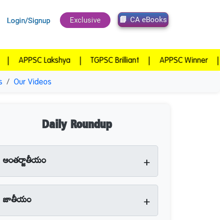
CA eBooks
Exclusive
Login/Signup
SC Lakshya
|
TGPSC Brilliant
|
APPSC Winner
|
TGPSC 
s
Our Videos
Daily Roundup
+
అంతర్జాతీయం
+
జాతీయం