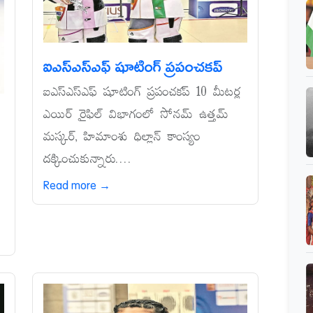
ఐఎస్‌ఎస్‌ఎఫ్‌ షూటింగ్‌ ప్రపంచకప్‌
ఐఎస్‌ఎస్‌ఎఫ్‌ షూటింగ్‌ ప్రపంచకప్‌ 10 మీటర్ల
ఎయిర్‌ రైఫిల్‌ విభాగంలో సోనమ్‌ ఉత్తమ్‌
మస్కర్, హిమాంశు ధిల్లాన్‌ కాంస్యం
దక్కించుకున్నారు....
Read more →