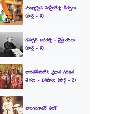
ముఖ్యమైన సుప్రీంకోర్టు తీర్పులు
(పార్ట్‌ - 3)
గవర్నర్‌ జనరల్స్‌ - వైస్రాయ్‌లు
(పార్ట్‌ - 3)
భారతదేశంలోని ప్రధాన గిరిజన
తెగలు - విశేషాలు (పార్ట్‌ - 2)
బాలగంగాధర్‌ తిలక్‌