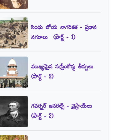
సింధు లోయ నాగరికత - ప్రధాన
నగరాలు (పార్ట్‌ - 1)
ముఖ్యమైన సుప్రీంకోర్టు తీర్పులు
(పార్ట్‌ - 2)
గవర్నర్‌ జనరల్స్‌ - వైస్రాయ్‌లు
(పార్ట్‌ - 2)