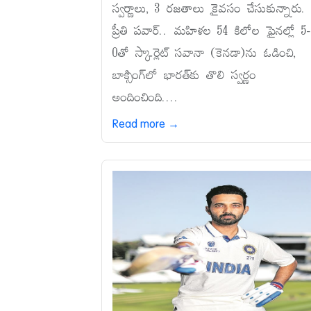
స్వర్ణాలు, 3 రజతాలు కైవసం చేసుకున్నారు.
ప్రీతి పవార్‌.. మహిళల 54 కిలోల ఫైనల్లో 5-
0తో స్కార్లెట్‌ సవానా (కెనడా)ను ఓడించి,
బాక్సింగ్‌లో భారత్‌కు తొలి స్వర్ణం
అందించింది....
Read more →