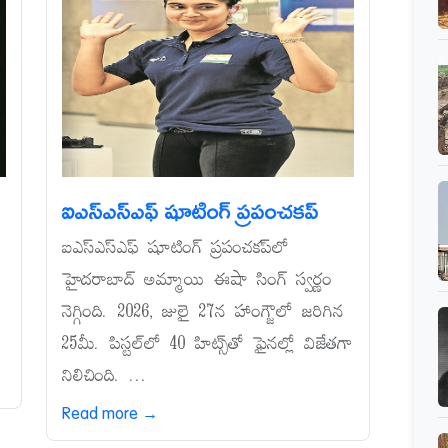
ఐఎస్‌ఎస్‌ఎఫ్‌ షూటింగ్‌ ప్రపంచకప్‌
ఐఎస్‌ఎస్‌ఎఫ్‌ షూటింగ్‌ ప్రపంచకప్‌లో
హైదరాబాద్‌ అమ్మాయి ఈషా సింగ్‌ స్వర్ణం
నెగ్గింది. 2026, జులై 27న హాంగ్జౌలో జరిగిన
25మీ. పిస్టల్‌లో 40 హిట్స్‌తో ఫైనల్లో విజేతగా
నిలిచింది. ...
Read more →