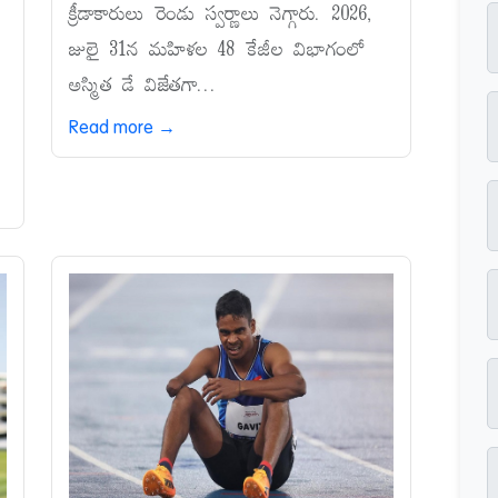
క్రీడాకారులు రెండు స్వర్ణాలు నెగ్గారు. 2026,
జులై 31న మహిళల 48 కేజీల విభాగంలో
అస్మిత డే విజేతగా...
Read more →