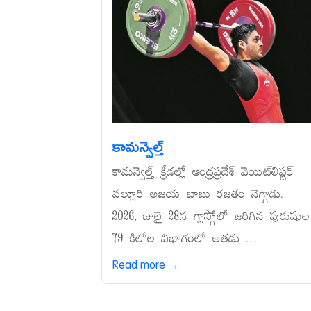
కామన్వెల్త్‌
కామన్వెల్త్‌ క్రీడల్లో ఆంధ్రప్రదేశ్‌ వెయిట్‌లిఫ్టర్‌
వల్లూరి అజయ బాబు రజతం నెగ్గాడు.
2026, జులై 28న గ్లాస్గోలో జరిగిన పురుషుల
79 కిలోల విభాగంలో అతడు ...
Read more →