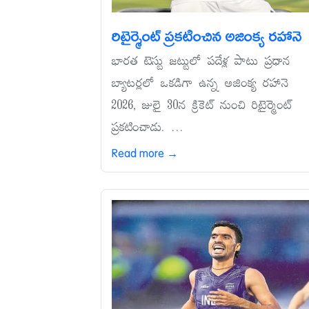
రిటైర్మెంట్‌ ప్రకటించిన అజింక్య రహానె
భారత టెస్టు జట్టులో పదేళ్ల పాటు ప్రధాన
బ్యాటర్లలో ఒకడిగా ఉన్న అజింక్య రహానె
2026, జులై 30న క్రికెట్‌ నుంచి రిటైర్మెంట్‌
ప్రకటించాడు. ...
Read more →