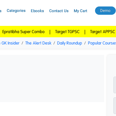
Categories
Demo
s
Ebooks
Contact Us
My Cart
ha Super Combo
|
Target TGPSC
|
Target APPSC
|
APP
 GK Insider
The Alert Desk
Daily Roundup
Popular Course