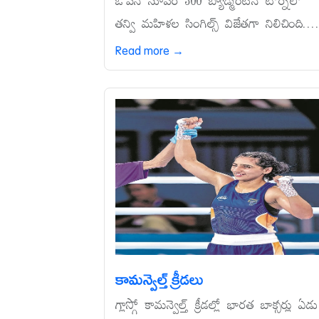
ఓపెన్‌ సూపర్‌ 300 బ్యాడ్మింటన్‌ టోర్నీలో
తన్వి మహిళల సింగిల్స్‌ విజేతగా నిలిచింది...
Read more →
కామన్వెల్త్‌ క్రీడలు
గ్లాస్గో కామన్వెల్త్‌ క్రీడల్లో భారత బాక్సర్లు ఏడు