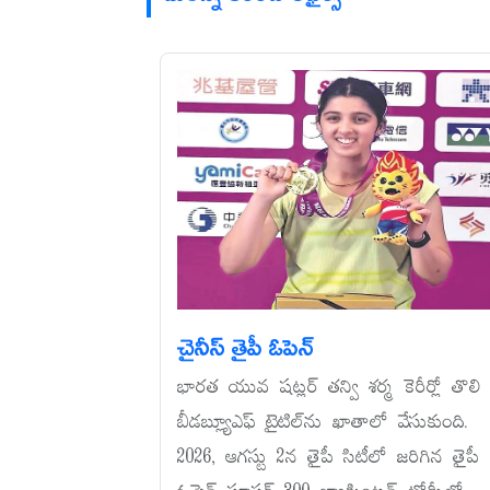
చైనీస్‌ తైపీ ఓపెన్‌
భారత యువ షట్లర్‌ తన్వి శర్మ కెరీర్లో తొలి
బీడబ్ల్యూఎఫ్‌ టైటిల్‌ను ఖాతాలో వేసుకుంది.
2026, ఆగస్టు 2న తైపీ సిటీలో జరిగిన తైపీ