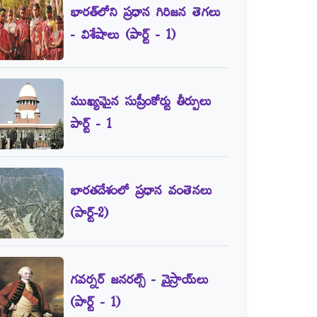
భారత్‌లోని ప్రధాన గిరిజన తెగలు
- విశేషాలు (పార్ట్‌ - 1)
ముఖ్యమైన సుప్రీంకోర్టు తీర్పులు
పార్ట్‌ - 1
భారతదేశంలో ప్రధాన వంతెనలు
(పార్ట్‌-2)
గవర్నర్‌ జనరల్స్‌ - వైస్రాయ్‌లు
(పార్ట్‌ - 1)