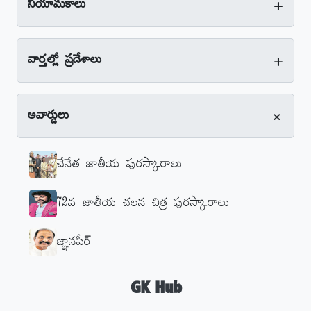
+
నియామకాలు
+
వార్తల్లో ప్రదేశాలు
+
అవార్డులు
చేనేత జాతీయ పురస్కారాలు
72వ జాతీయ చలన చిత్ర పురస్కారాలు
జ్ఞానపీఠ్‌
GK Hub