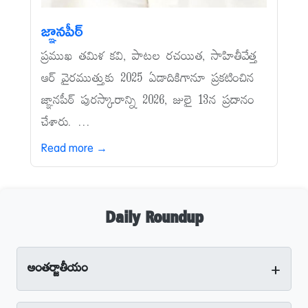
జ్ఞానపీఠ్‌
ప్రముఖ తమిళ కవి, పాటల రచయిత, సాహితీవేత్త
ఆర్‌ వైరముత్తుకు 2025 ఏడాదికిగానూ ప్రకటించిన
జ్ఞానపీఠ్‌ పురస్కారాన్ని 2026, జులై 13న ప్రదానం
చేశారు. ...
Read more →
Daily Roundup
+
అంతర్జాతీయం