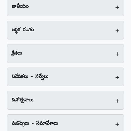
+
జాతీయం
+
ఆర్థిక రంగం
+
క్రీడలు
+
నివేదికలు - సర్వేలు
+
దినోత్సవాలు
+
సదస్సులు - సమావేశాలు