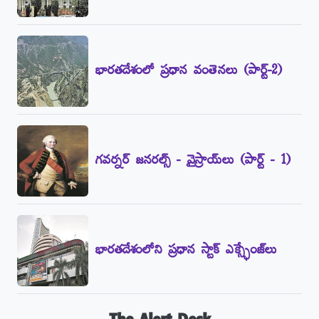
భారతదేశంలో ప్రధాన వంతెనలు (పార్ట్‌-2)
గవర్నర్‌ జనరల్స్‌ - వైస్రాయ్‌లు (పార్ట్‌ - 1)
భారతదేశంలోని ప్రధాన స్టాక్‌ ఎక్స్ఛేంజ్‌లు