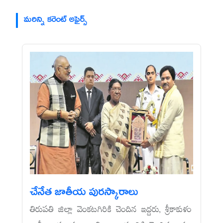
మరిన్ని కరెంట్ అఫైర్స్
చేనేత జాతీయ పురస్కారాలు
తిరుపతి జిల్లా వెంకటగిరికి చెందిన ఇద్దరు, శ్రీకాకుళం