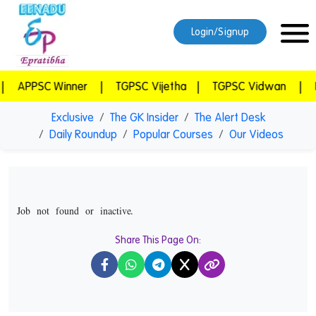
Login/Signup
PPSC Winner
|
TGPSC Vijetha
|
TGPSC Vidwan
|
Epra
Exclusive
The GK Insider
The Alert Desk
Daily Roundup
Popular Courses
Our Videos
Job not found or inactive.
Share This Page On:
X