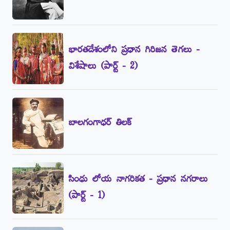
భారతదేశంలోని ప్రధాన గిరిజన తెగలు -
విశేషాలు (పార్ట్‌ - 2)
బాలగంగాధర్‌ తిలక్‌
సింధు లోయ నాగరికత - ప్రధాన నగరాలు
(పార్ట్‌ - 1)