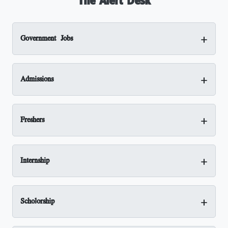
The Alert Desk
+
Government Jobs
+
Admissions
+
Freshers
+
Internship
+
Scholorship