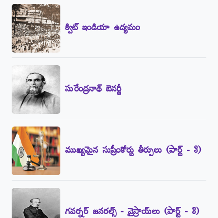
క్విట్‌ ఇండియా ఉద్యమం
సురేంద్రనాథ్‌ బెనర్జీ
ముఖ్యమైన సుప్రీంకోర్టు తీర్పులు (పార్ట్‌ - 3)
గవర్నర్‌ జనరల్స్‌ - వైస్రాయ్‌లు (పార్ట్‌ - 3)