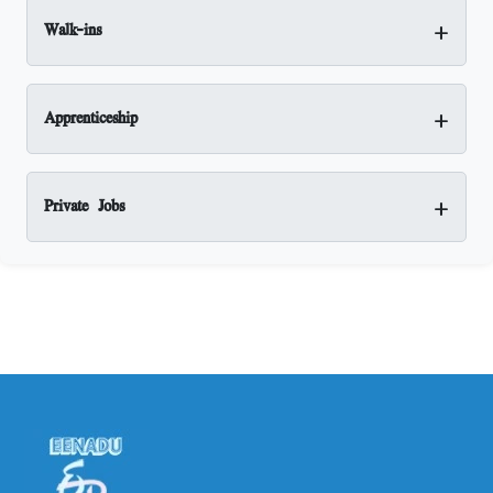
+
Walk-ins
+
Apprenticeship
+
Private Jobs