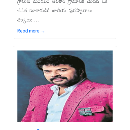
గ్రామీణ మండలం అలికాం గ్రామానికి చెందిన ఒక
చేనేత కళాకారుడికి జాతీయ పురస్కారాలు
దక్కాయి....
Read more →