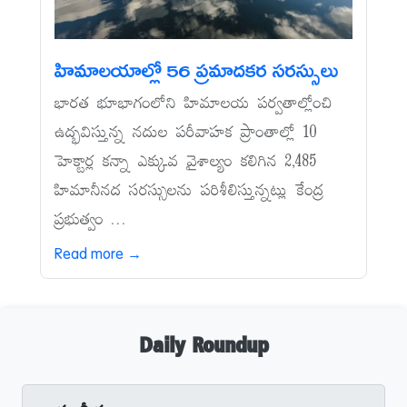
హిమాలయాల్లో 56 ప్రమాదకర సరస్సులు
భారత భూభాగంలోని హిమాలయ పర్వతాల్లోంచి
ఉద్భవిస్తున్న నదుల పరీవాహక ప్రాంతాల్లో 10
హెక్టార్ల కన్నా ఎక్కువ వైశాల్యం కలిగిన 2,485
హిమానీనద సరస్సులను పరిశీలిస్తున్నట్లు కేంద్ర
ప్రభుత్వం ...
Read more →
Daily Roundup