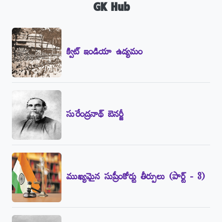
GK Hub
క్విట్‌ ఇండియా ఉద్యమం
సురేంద్రనాథ్‌ బెనర్జీ
ముఖ్యమైన సుప్రీంకోర్టు తీర్పులు (పార్ట్‌ - 3)