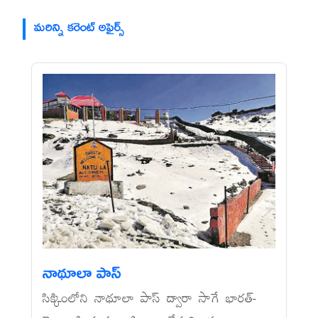
మరిన్ని కరెంట్ అఫైర్స్
నాథూలా పాస్‌
సిక్కింలోని నాథూలా పాస్‌ ద్వారా సాగే భారత్‌-