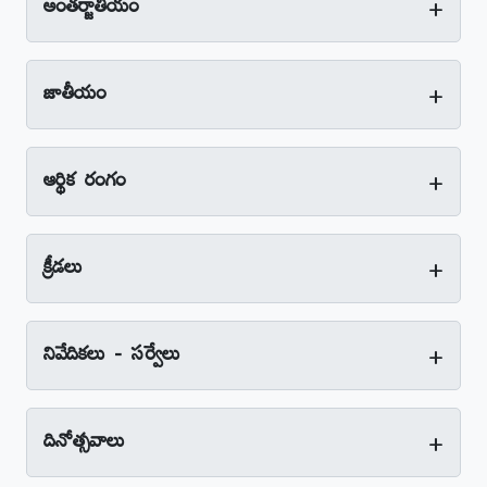
+
అంతర్జాతీయం
+
జాతీయం
+
ఆర్థిక రంగం
+
క్రీడలు
+
నివేదికలు - సర్వేలు
+
దినోత్సవాలు