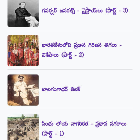
గవర్నర్‌ జనరల్స్‌ - వైస్రాయ్‌లు (పార్ట్‌ - 3)
భారతదేశంలోని ప్రధాన గిరిజన తెగలు -
విశేషాలు (పార్ట్‌ - 2)
బాలగంగాధర్‌ తిలక్‌
సింధు లోయ నాగరికత - ప్రధాన నగరాలు
(పార్ట్‌ - 1)