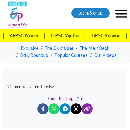
Login/Signup
APPSC Winner
|
TGPSC Vijetha
|
TGPSC Vidwan
|
Epr
Exclusive
The GK Insider
The Alert Desk
Daily Roundup
Popular Courses
Our Videos
Job not found or inactive.
Share This Page On:
X