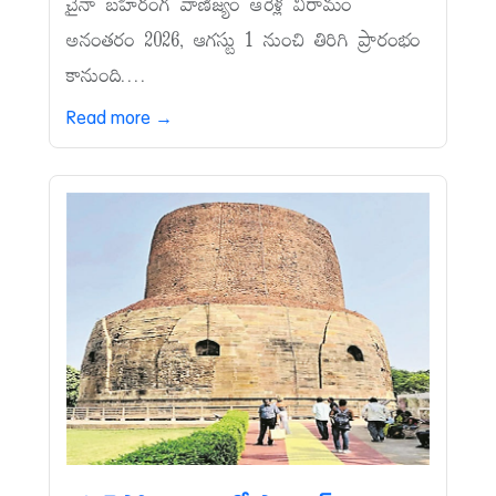
చైనా బహిరంగ వాణిజ్యం ఆరేళ్ల విరామం
అనంతరం 2026, ఆగస్టు 1 నుంచి తిరిగి ప్రారంభం
కానుంది....
Read more →