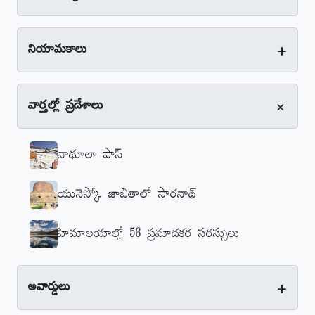
+
నియామకాలు
+
వార్తల్లో ప్రదేశాలు
నాథూలా పాస్‌
యునెస్కో జాబితాలో సారనాథ్‌
హిమాలయాల్లో 56 ప్రమాదకర సరస్సులు
+
అవార్డులు