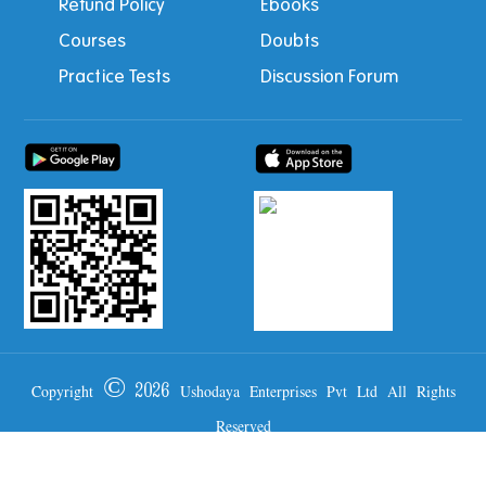
Refund Policy
Ebooks
Courses
Doubts
Practice Tests
Discussion Forum
Copyright © 2026 Ushodaya Enterprises Pvt Ltd All Rights
Reserved