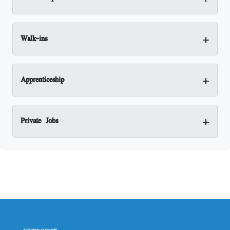
+
Walk-ins
+
Apprenticeship
+
Private Jobs