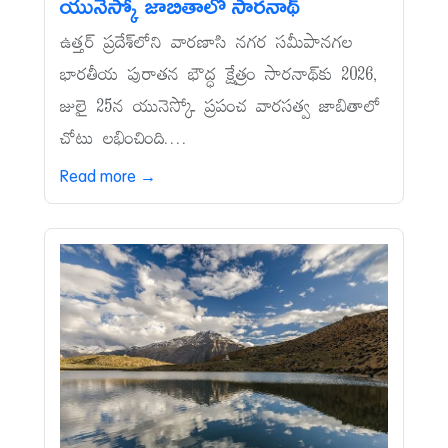
యునెస్కో జాబితాలో సారనాథ్‌
ఉత్తర్‌ ప్రదేశ్‌లోని వారణాసి నగర సమీపానగల
భారతీయ పురాతన భౌద్ధ క్షేత్రం సారనాథ్‌కు 2026,
జులై 25న యునెస్కో ప్రపంచ వారసత్వ జాబితాలో
చోటు లభించింది....
Read more →