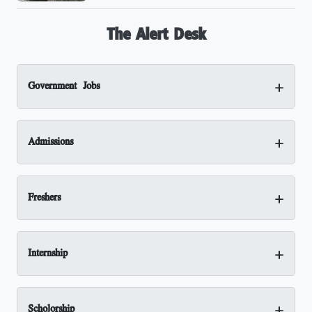
The Alert Desk
+
Government Jobs
+
Admissions
+
Freshers
+
Internship
+
Scholorship