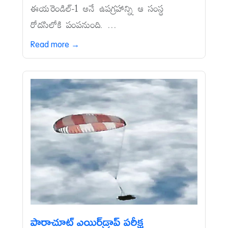
ఈయరెండిల్‌-1 అనే ఉపగ్రహాన్ని ఆ సంస్థ
రోదసిలోకి పంపనుంది. ...
Read more →
పారాచూట్‌ ఎయిర్‌డ్రాప్‌ పరీక్ష