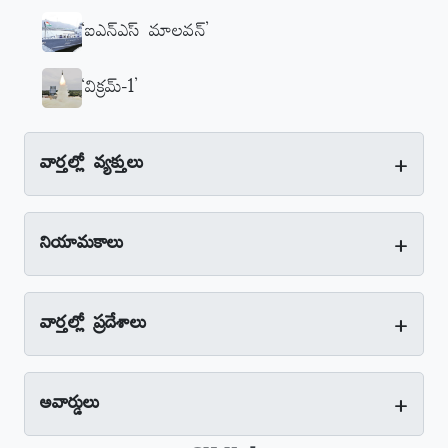
‘ఐఎన్‌ఎస్‌ మాలవన్‌’
‘విక్రమ్‌-1’
+
వార్తల్లో వ్యక్తులు
+
నియామకాలు
+
వార్తల్లో ప్రదేశాలు
+
అవార్డులు