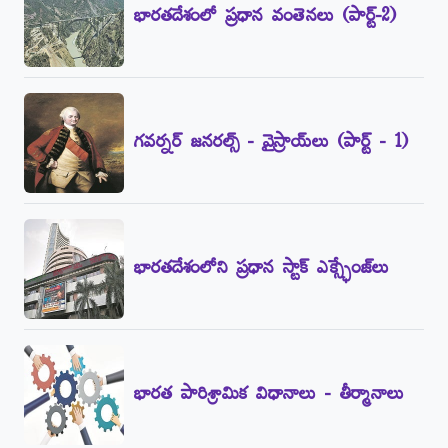
భారతదేశంలో ప్రధాన వంతెనలు (పార్ట్‌-2)
గవర్నర్‌ జనరల్స్‌ - వైస్రాయ్‌లు (పార్ట్‌ - 1)
భారతదేశంలోని ప్రధాన స్టాక్‌ ఎక్స్ఛేంజ్‌లు
భారత పారిశ్రామిక విధానాలు - తీర్మానాలు