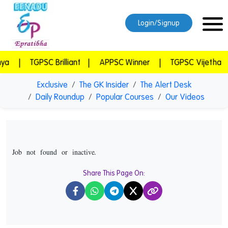
Login/Signup
 Brilliant
|
APPSC Winner
|
TGPSC Vijetha
|
TGPSC Vi
Exclusive
The GK Insider
The Alert Desk
Daily Roundup
Popular Courses
Our Videos
Job not found or inactive.
Share This Page On:
X