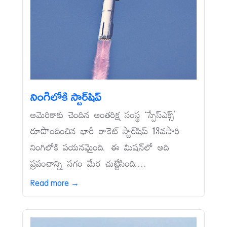
నింగిలోకి స్టార్‌షిప్‌
అమెరికాకు చెందిన అంతరిక్ష సంస్థ ‘స్పేస్‌ఎక్స్‌’
రూపొందించిన భారీ రాకెట్‌ స్టార్‌షిప్‌ 13వసారి
నింగిలోకి పయనమైంది. ఈ మిషన్‌లో అది
ప్రపంచాన్ని సగం మేర చుట్టేసింది....
Read more →