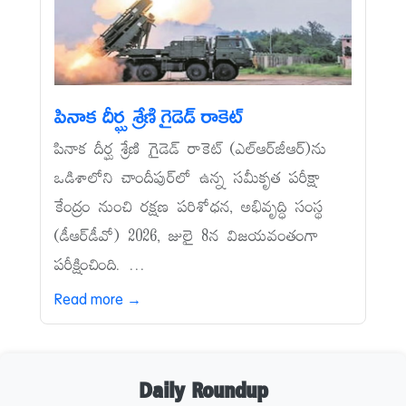
పినాక దీర్ఘ శ్రేణి గైడెడ్‌ రాకెట్‌
పినాక దీర్ఘ శ్రేణి గైడెడ్‌ రాకెట్‌ (ఎల్‌ఆర్‌జీఆర్‌)ను
ఒడిశాలోని చాందీపుర్‌లో ఉన్న సమీకృత పరీక్షా
కేంద్రం నుంచి రక్షణ పరిశోధన, అభివృద్ధి సంస్థ
(డీఆర్‌డీవో) 2026, జులై 8న విజయవంతంగా
పరీక్షించింది. ...
Read more →
Daily Roundup