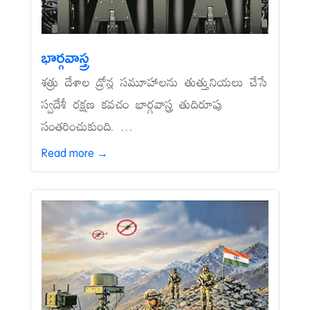
భార్గవాస్త్ర
శత్రు దేశాల డ్రోన్ల సమూహాలను తుత్తునియలు చేసే
స్వదేశీ రక్షణ కవచం భార్గవాస్త్ర తుదిరూపు
సంతరించుకుంది. ...
Read more →