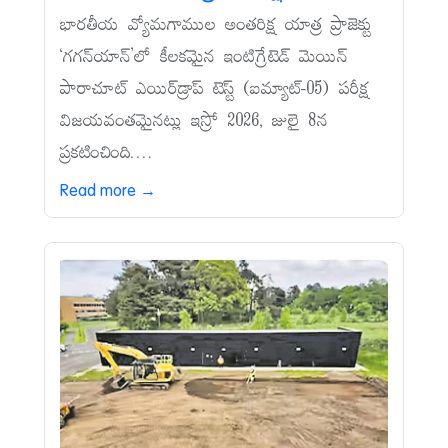
భారతీయ వ్యోమగాముల అంతరిక్ష యాత్ర ప్రాజెక్టు
‘గగన్‌యాన్‌’లో కీలకమైన ఇంటిగ్రేటెడ్‌ మెయిన్‌
పారాచూట్‌ ఎయిర్‌డ్రాప్‌ టెస్ట్‌ (ఐమ్యాట్‌-05) పరీక్ష
విజయవంతమైనట్లు ఇస్రో 2026, జులై 8న
ప్రకటించింది....
Read more →