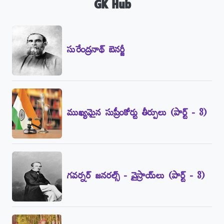
GK Hub
సురేంద్రనాథ్‌ బెనర్జీ
ముఖ్యమైన సుప్రీంకోర్టు తీర్పులు (పార్ట్‌ - 3)
గవర్నర్‌ జనరల్స్‌ - వైస్రాయ్‌లు (పార్ట్‌ - 3)