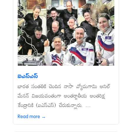
ఐఎస్‌ఎస్‌
భారత సంతతికి చెందిన నాసా వ్యోమగామి అనిల్‌
మేనన్‌ విజయవంతంగా అంతర్జాతీయ అంతరిక్ష
కేంద్రానికి (ఐఎస్‌ఎస్‌) చేరుకున్నారు. ...
Read more →