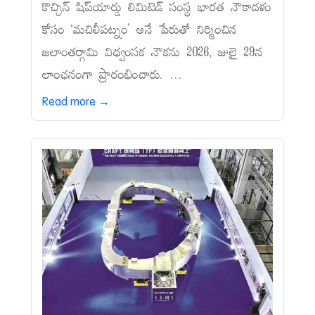
కొచ్చిన్‌ షిప్‌యార్డు లిమిటెడ్‌ సంస్థ భారత నౌకాదళం
కోసం ‘మచిలీపట్నం’ అనే పేరుతో నిర్మించిన
జలాంతర్గామి విధ్వంసక నౌకను 2026, జులై 29న
లాంఛనంగా ప్రారంభించారు. ...
Read more →