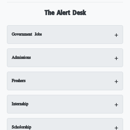
The Alert Desk
+
Government Jobs
+
Admissions
+
Freshers
+
Internship
+
Scholorship