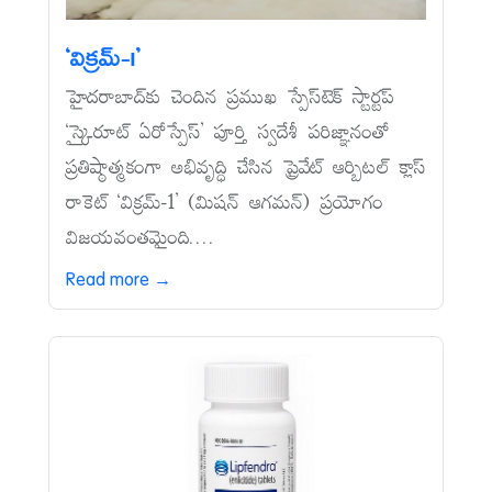
‘విక్రమ్‌-1’
హైదరాబాద్‌కు చెందిన ప్రముఖ స్పేస్‌టెక్‌ స్టార్టప్‌
‘స్కైరూట్‌ ఏరోస్పేస్‌’ పూర్తి స్వదేశీ పరిజ్ఞానంతో
ప్రతిష్ఠాత్మకంగా అభివృద్ధి చేసిన ప్రైవేట్‌ ఆర్బిటల్‌ క్లాస్‌
రాకెట్‌ ‘విక్రమ్‌-1’ (మిషన్‌ ఆగమన్‌) ప్రయోగం
విజయవంతమైంది....
Read more →