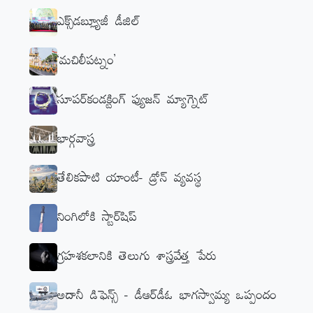
ఎక్స్‌డబ్ల్యూజీ డీజిల్‌
‘మచిలీపట్నం’
సూపర్‌కండక్టింగ్‌ ఫ్యుజన్‌ మ్యాగ్నెట్‌
భార్గవాస్త్ర
తేలికపాటి యాంటీ- డ్రోన్‌ వ్యవస్థ
నింగిలోకి స్టార్‌షిప్‌
గ్రహశకలానికి తెలుగు శాస్త్రవేత్త పేరు
అదానీ డిఫెన్స్‌ - డీఆర్‌డీఓ భాగస్వామ్య ఒప్పందం