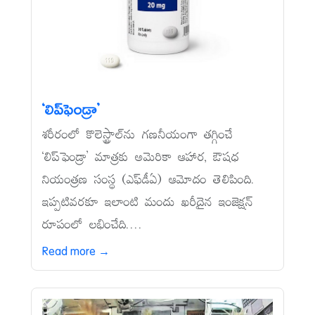
‘లిప్‌ఫెండ్రా’
శరీరంలో కొలెస్ట్రాల్‌ను గణనీయంగా తగ్గించే
‘లిప్‌ఫెండ్రా’ మాత్రకు అమెరికా ఆహార, ఔషధ
నియంత్రణ సంస్థ (ఎఫ్‌డీఏ) ఆమోదం తెలిపింది.
ఇప్పటివరకూ ఇలాంటి మందు ఖరీదైన ఇంజెక్షన్‌
రూపంలో లభించేది....
Read more →