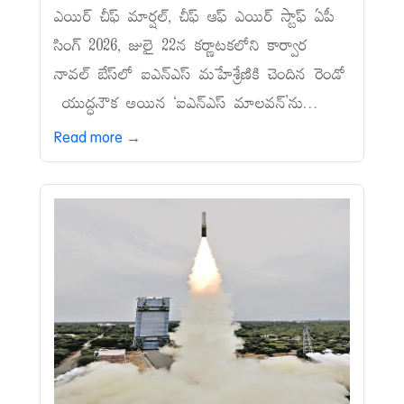
ఎయిర్‌ చీఫ్‌ మార్షల్, చీఫ్‌ ఆఫ్‌ ఎయిర్‌ స్టాఫ్‌ ఏపీ
సింగ్‌ 2026, జులై 22న కర్ణాటకలోని కార్వార
నావల్‌ బేస్‌లో ఐఎన్‌ఎస్‌ మహేశ్రేణికి చెందిన రెండో
యుద్ధనౌక అయిన ‘ఐఎన్‌ఎస్‌ మాలవన్‌’ను...
Read more →