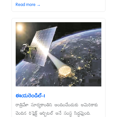
Read more →
ఈయరెండిల్‌-1
రాత్రివేళా సూర్యకాంతిని అందించేందుకు అమెరికాకు
చెందిన రిఫ్లెక్ట్‌ ఆర్బిటల్‌ అనే సంస్థ సిద్ధమైంది.