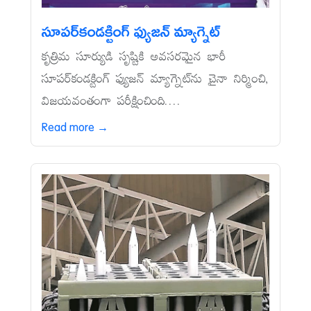
సూపర్‌కండక్టింగ్‌ ఫ్యుజన్‌ మ్యాగ్నెట్‌
కృత్రిమ సూర్యుడి సృష్టికి అవసరమైన భారీ
సూపర్‌కండక్టింగ్‌ ఫ్యుజన్‌ మ్యాగ్నెట్‌ను చైనా నిర్మించి,
విజయవంతంగా పరీక్షించింది....
Read more →