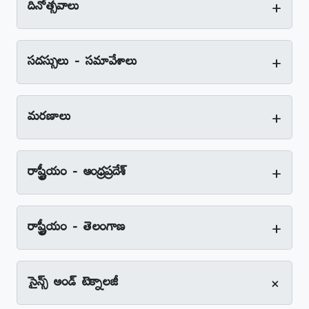
+
దినోత్సవాలు
+
సదస్సులు - సమావేశాలు
+
మరణాలు
+
రాష్ట్రీయం - ఆంధ్రప్రదేశ్‌
+
రాష్ట్రీయం - తెలంగాణ
+
సైన్స్‌ అండ్‌ టెక్నాలజీ