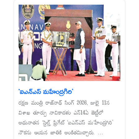
‘ఐఎన్‌ఎస్‌ మహేంద్రగిరి’
రక్షణ మంత్రి రాజ్‌నాథ్‌ సింగ్‌ 2026, జులై 11న
విశాఖ తూర్పు నావికాదళం ఎన్‌14ఏ జెట్టీలో
అధునాతన స్టెల్త్‌ ఫ్రిగేట్‌ ‘ఐఎన్‌ఎస్‌ మహేంద్రగిరి’
నౌకను ఆయన జాతికి అంకితమిచ్చారు. ...