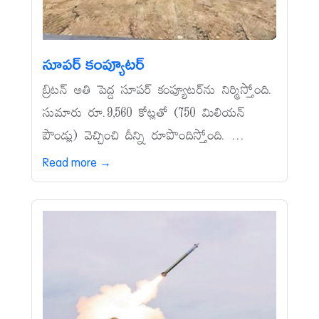
సూపర్‌ కంప్యూటర్‌
బ్రిటన్‌ అతి పెద్ద సూపర్‌ కంప్యూటర్‌ను నిర్మిస్తోంది.
సుమారు రూ.9,560 కోట్లతో (750 మిలియన్‌
పౌండ్లు) వెచ్చించి దీన్ని రూపొందిస్తోంది. ...
Read more →