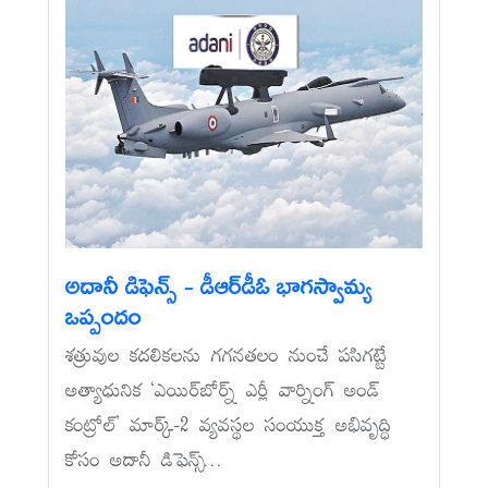
అదానీ డిఫెన్స్‌ - డీఆర్‌డీఓ భాగస్వామ్య
ఒప్పందం
శత్రువుల కదలికలను గగనతలం నుంచే పసిగట్టే
అత్యాధునిక ‘ఎయిర్‌బోర్న్‌ ఎర్లీ వార్నింగ్‌ అండ్‌
కంట్రోల్‌’ మార్క్‌-2 వ్యవస్థల సంయుక్త అభివృద్ధి
కోసం అదానీ డిఫెన్స్...