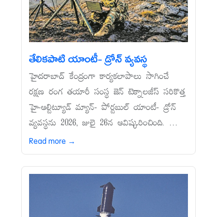
తేలికపాటి యాంటీ- డ్రోన్‌ వ్యవస్థ
హైదరాబాద్‌ కేంద్రంగా కార్యకలాపాలు సాగించే
రక్షణ రంగ తయారీ సంస్థ జెన్‌ టెక్నాలజీస్‌ సరికొత్త
హై-ఆల్టిట్యూడ్‌ మ్యాన్‌- పోర్టబుల్‌ యాంటీ- డ్రోన్‌
వ్యవస్థను 2026, జులై 26న ఆవిష్కరించింది. ...
Read more →