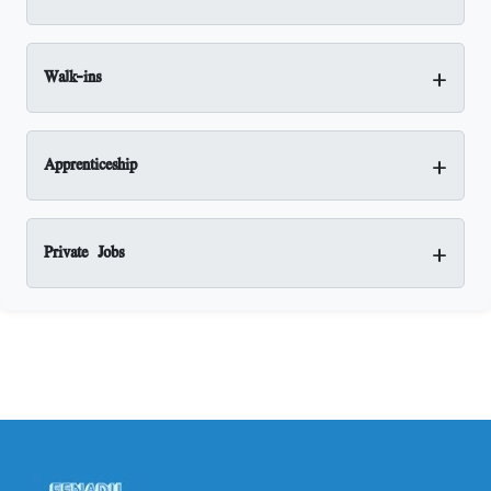
+
Walk-ins
+
Apprenticeship
+
Private Jobs