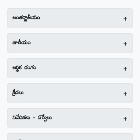
+
అంతర్జాతీయం
+
జాతీయం
+
ఆర్థిక రంగం
+
క్రీడలు
+
నివేదికలు - సర్వేలు