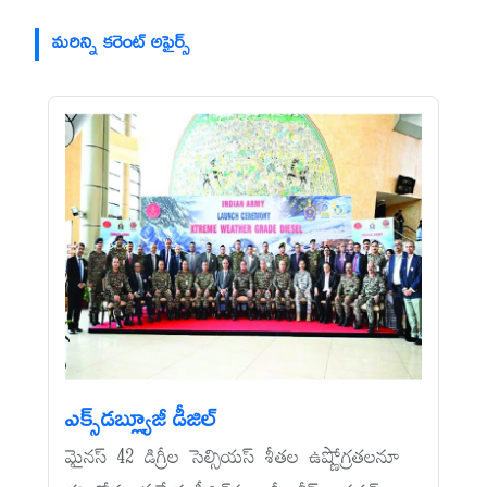
మరిన్ని కరెంట్ అఫైర్స్
ఎక్స్‌డబ్ల్యూజీ డీజిల్‌
మైనస్‌ 42 డిగ్రీల సెల్సియస్‌ శీతల ఉష్ణోగ్రతలనూ