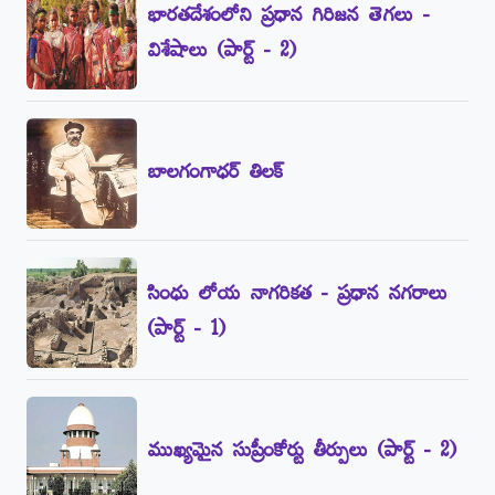
భారతదేశంలోని ప్రధాన గిరిజన తెగలు -
విశేషాలు (పార్ట్‌ - 2)
బాలగంగాధర్‌ తిలక్‌
సింధు లోయ నాగరికత - ప్రధాన నగరాలు
(పార్ట్‌ - 1)
ముఖ్యమైన సుప్రీంకోర్టు తీర్పులు (పార్ట్‌ - 2)