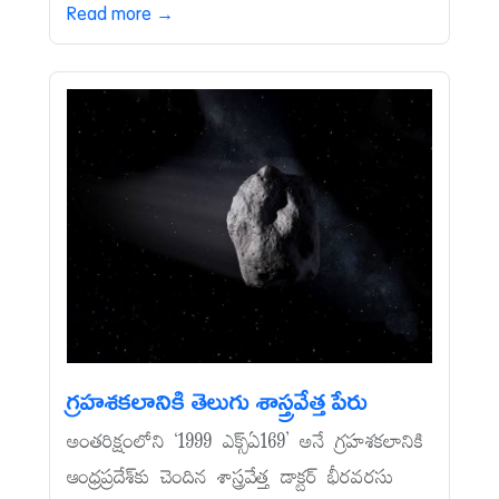
Read more →
గ్రహశకలానికి తెలుగు శాస్త్రవేత్త పేరు
అంతరిక్షంలోని ‘1999 ఎక్స్‌ఏ169’ అనే గ్రహశకలానికి
ఆంధ్రప్రదేశ్‌కు చెందిన శాస్త్రవేత్త డాక్టర్‌ భీరవరసు