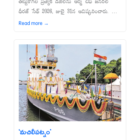
తట్టుకోగల ప్రత్యేక డీజిల్‌ను ఆర్మీ చీఫ్‌ జనరల్‌
ధీరజ్‌ సేథ్‌ 2026, జులై 31న ఆవిష్కరించారు. ...
Read more →
‘మచిలీపట్నం’