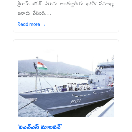
శ్రీరామ్‌ శరణ్‌ పేరును అంతర్జాతీయ ఖగోళ సమాఖ్య
ఖరారు చేసింది....
Read more →
‘ఐఎన్‌ఎస్‌ మాలవన్‌’