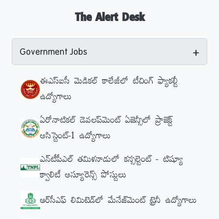
The Alert Desk
+
Government Jobs
ఈఎస్ఐసీ మెడికల్ కాలేజీలో టీచింగ్ ఫ్యాకల్టీ
ఉద్యోగాలు
ఏరోనాటికల్ డెవలప్‌మెంట్ ఏజెన్సీలో ప్రాజెక్ట్
అసిస్టెంట్-1 ఉద్యోగాలు
ఎన్‌టీపీఎల్‌ తమిళనాడులో కన్సల్టెంట్ - టిష్యూ
క్వాలిటీ అస్యూరెన్స్ పోస్టులు
ఆర్‌సీఎఫ్‌ లిమిటెడ్‌లో మేనేజ్‌మెంట్ ట్రైనీ ఉద్యోగాలు