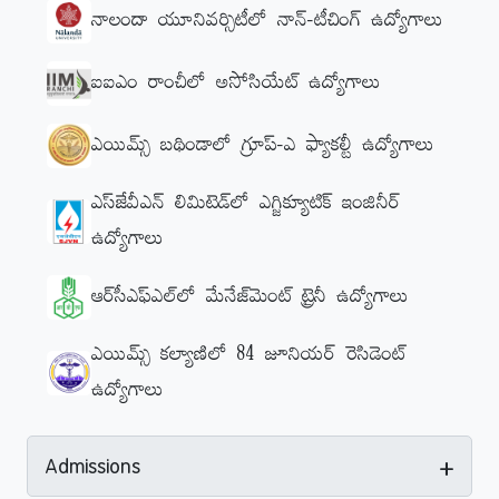
నాలందా యూనివర్సిటీలో నాన్-టీచింగ్ ఉద్యోగాలు
ఐఐఎం రాంచీలో అసోసియేట్ ఉద్యోగాలు
ఎయిమ్స్‌ బథిండాలో గ్రూప్-ఎ ఫ్యాకల్టీ ఉద్యోగాలు
ఎస్‌జేవీఎన్‌ లిమిటెడ్‌లో ఎగ్జిక్యూటిక్‌ ఇంజినీర్
ఉద్యోగాలు
ఆర్‌సీఎఫ్‌ఎల్‌లో మేనేజ్‌మెంట్ ట్రైనీ ఉద్యోగాలు
ఎయిమ్స్‌ కల్యాణిలో 84 జూనియర్ రెసిడెంట్
ఉద్యోగాలు
+
Admissions