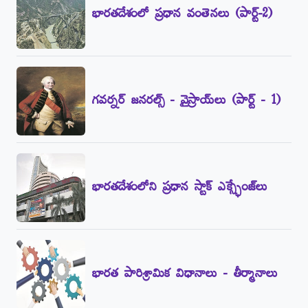
భారతదేశంలో ప్రధాన వంతెనలు (పార్ట్‌-2)
గవర్నర్‌ జనరల్స్‌ - వైస్రాయ్‌లు (పార్ట్‌ - 1)
భారతదేశంలోని ప్రధాన స్టాక్‌ ఎక్స్ఛేంజ్‌లు
భారత పారిశ్రామిక విధానాలు - తీర్మానాలు