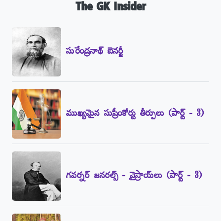
The GK Insider
సురేంద్రనాథ్‌ బెనర్జీ
ముఖ్యమైన సుప్రీంకోర్టు తీర్పులు (పార్ట్‌ - 3)
గవర్నర్‌ జనరల్స్‌ - వైస్రాయ్‌లు (పార్ట్‌ - 3)