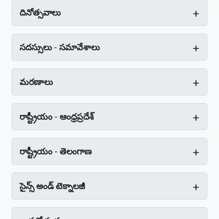
+
దినోత్సవాలు
+
సదస్సులు - సమావేశాలు
+
మరణాలు
+
రాష్ట్రీయం - ఆంధ్రప్రదేశ్‌
+
రాష్ట్రీయం - తెలంగాణ
+
సైన్స్‌ అండ్‌ టెక్నాలజీ