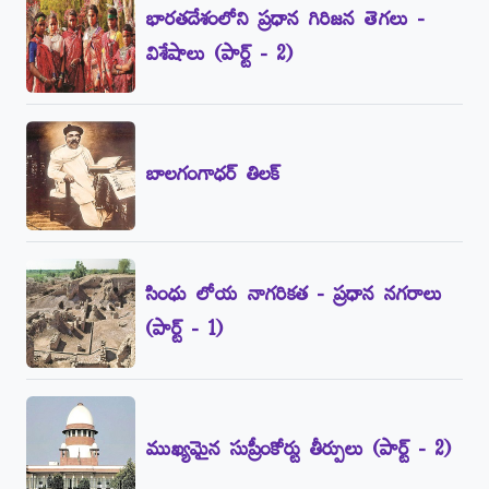
భారతదేశంలోని ప్రధాన గిరిజన తెగలు -
విశేషాలు (పార్ట్‌ - 2)
బాలగంగాధర్‌ తిలక్‌
సింధు లోయ నాగరికత - ప్రధాన నగరాలు
(పార్ట్‌ - 1)
ముఖ్యమైన సుప్రీంకోర్టు తీర్పులు (పార్ట్‌ - 2)