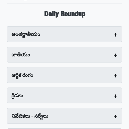
Daily Roundup
+
అంతర్జాతీయం
+
జాతీయం
+
ఆర్థిక రంగం
+
క్రీడలు
+
నివేదికలు - సర్వేలు