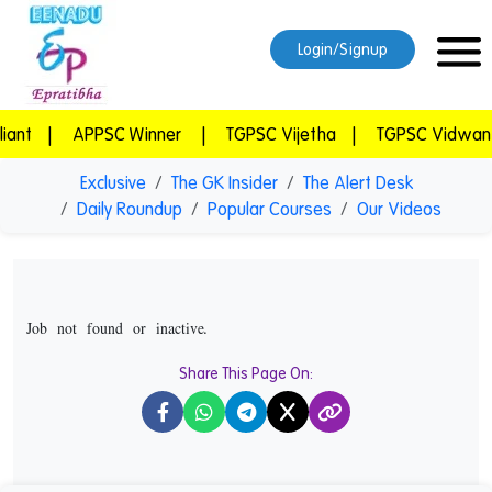
Login/Signup
t
|
APPSC Winner
|
TGPSC Vijetha
|
TGPSC Vidwan
|
Exclusive
The GK Insider
The Alert Desk
Daily Roundup
Popular Courses
Our Videos
Job not found or inactive.
Share This Page On:
X