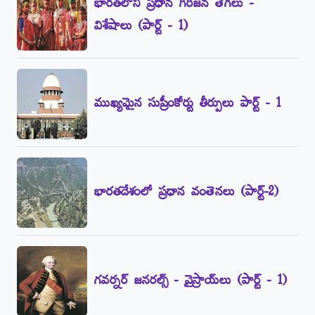
భారత్‌లోని ప్రధాన గిరిజన తెగలు -
విశేషాలు (పార్ట్‌ - 1)
ముఖ్యమైన సుప్రీంకోర్టు తీర్పులు పార్ట్‌ - 1
భారతదేశంలో ప్రధాన వంతెనలు (పార్ట్‌-2)
గవర్నర్‌ జనరల్స్‌ - వైస్రాయ్‌లు (పార్ట్‌ - 1)