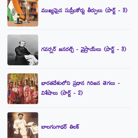
ముఖ్యమైన సుప్రీంకోర్టు తీర్పులు (పార్ట్‌ - 3)
గవర్నర్‌ జనరల్స్‌ - వైస్రాయ్‌లు (పార్ట్‌ - 3)
భారతదేశంలోని ప్రధాన గిరిజన తెగలు -
విశేషాలు (పార్ట్‌ - 2)
బాలగంగాధర్‌ తిలక్‌