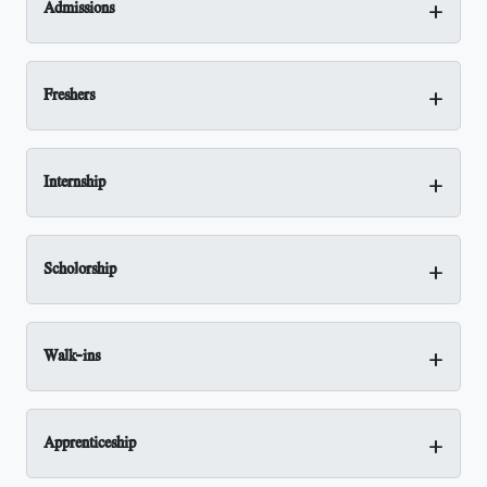
+
Admissions
+
Freshers
+
Internship
+
Scholorship
+
Walk-ins
+
Apprenticeship