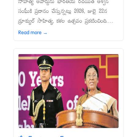
సాహిత్య అవార్డును భారతీయ రచయిత అశ్విన్‌
సంఘీకి ప్రదానం చేస్తున్నట్లు 2026, జులై 22న
డ్రూక్యుల్‌ సాహిత్య, కళల ఉత్సవం ప్రకటించింది....
Read more →