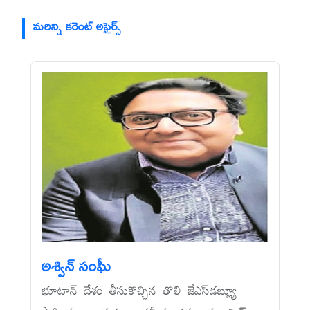
మరిన్ని కరెంట్ అఫైర్స్
అశ్విన్‌ సంఘీ
భూటాన్‌ దేశం తీసుకొచ్చిన తొలి జేఎస్‌డబ్ల్యూ