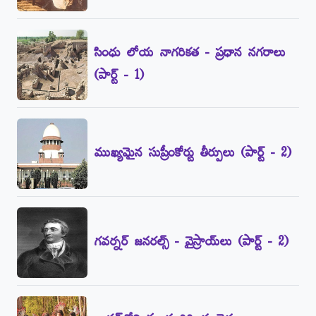
సింధు లోయ నాగరికత - ప్రధాన నగరాలు
(పార్ట్‌ - 1)
ముఖ్యమైన సుప్రీంకోర్టు తీర్పులు (పార్ట్‌ - 2)
గవర్నర్‌ జనరల్స్‌ - వైస్రాయ్‌లు (పార్ట్‌ - 2)