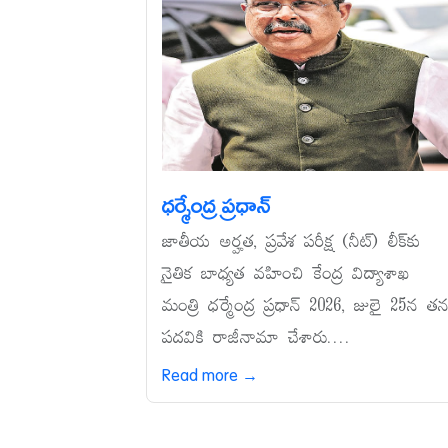
ధర్మేంద్ర ప్రధాన్‌
జాతీయ అర్హత, ప్రవేశ పరీక్ష (నీట్‌) లీక్‌కు
నైతిక బాధ్యత వహించి కేంద్ర విద్యాశాఖ
మంత్రి ధర్మేంద్ర ప్రధాన్‌ 2026, జులై 25న త
పదవికి రాజీనామా చేశారు....
Read more →