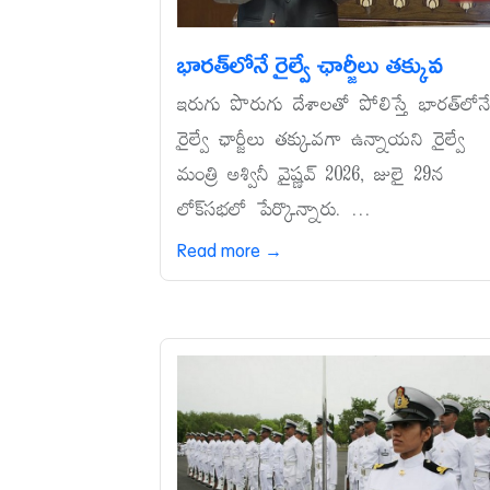
భారత్‌లోనే రైల్వే ఛార్జీలు తక్కువ
ఇరుగు పొరుగు దేశాలతో పోలిస్తే భారత్‌లోన
రైల్వే ఛార్జీలు తక్కువగా ఉన్నాయని రైల్వే
మంత్రి అశ్వినీ వైష్ణవ్‌ 2026, జులై 29న
లోక్‌సభలో పేర్కొన్నారు. ...
Read more →