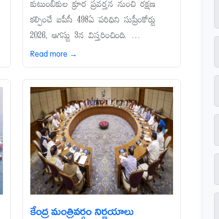
కుటుంబీకుల క్రూర ప్రవర్తన నుంచి రక్షణ
కల్పించే ఐపీసీ 498ఏ పరిధిని సుప్రీంకోర్టు
.
2026, ఆగస్టు 3న విస్తరించింది. ...
Read more →
కేంద్ర మంత్రివర్గం నిర్ణయాలు