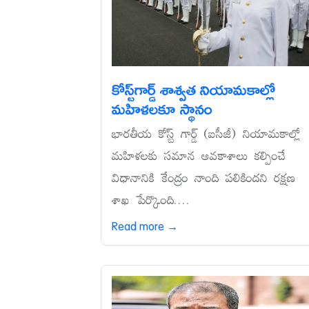
కోస్ట్‌గార్డ్‌ శాశ్వత నియామకాల్లో
మహిళలకూ స్థానం
భారతీయ కోస్ట్‌ గార్డ్‌ (ఐసీజీ) నియామకాల్లో
మహిళలకు సమాన అవకాశాలు కల్పించే
విధానానికి కేంద్రం నాంది పలికిందని రక్షణ
శాఖ పేర్కొంది....
Read more →