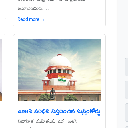
ఆమోదించింది. ...
Read more →
498ఏ పరిధిని విస్తరించిన సుప్రీంకోర్టు
వివాహిత మహిళలకు భర్త, అతని