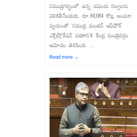
సముద్రగర్భంలో ఉన్న చమురు నిల్వలను
వెలికితీసేందుకు, రూ.84,084 కోట్ల అంచనా
వ్యయంతో ‘సముద్ర మంథన్‌ ఆఫ్‌షోర్‌
ఎక్స్‌ప్లోరేషన్‌ పథకాని’కి కేంద్ర మంత్రివర్గం
ఆమోదం తెలిపింది. ...
Read more →