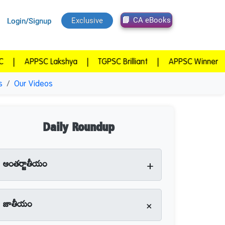
CA eBooks
Exclusive
Login/Signup
PSC Lakshya
|
TGPSC Brilliant
|
APPSC Winner
|
TGPSC
s
Our Videos
Daily Roundup
+
అంతర్జాతీయం
+
జాతీయం