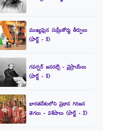
ముఖ్యమైన సుప్రీంకోర్టు తీర్పులు
(పార్ట్‌ - 3)
గవర్నర్‌ జనరల్స్‌ - వైస్రాయ్‌లు
(పార్ట్‌ - 3)
భారతదేశంలోని ప్రధాన గిరిజన
తెగలు - విశేషాలు (పార్ట్‌ - 2)