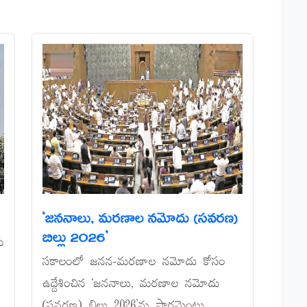
‘జననాలు, మరణాల నమోదు (సవరణ)
బిల్లు 2026’
రు
సకాలంలో జనన-మరణాల నమోదు కోసం
ఉద్దేశించిన ‘జననాలు, మరణాల నమోదు
(సవరణ) బిల్లు 2026’ను పార్లమెంటు