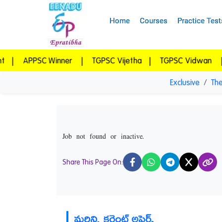
Home
Courses
Practice Test
PSC Winner
|
TGPSC Vijetha
|
TGPSC Vidwan
|
Eprati
Exclusive
The
Job not found or inactive.
Share This Page On:
X
మరిన్ని కరెంట్ అఫైర్స్