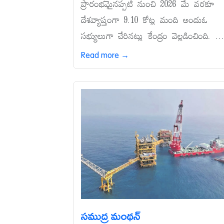
ప్రారంభమైనప్పటి నుంచి 2026 మే వరకూ
దేశవ్యాప్తంగా 9.10 కోట్ల మంది అందుఓ
సభ్యులుగా చేరినట్లు కేంద్రం వెల్లడించింది. ..
Read more →
సముద్ర మంథన్‌