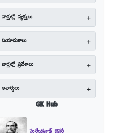
+
వార్తల్లో వ్యక్తులు
+
నియామకాలు
+
వార్తల్లో ప్రదేశాలు
+
అవార్డులు
GK Hub
సురేంద్రనాథ్‌ బెనర్జీ