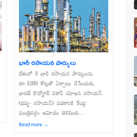
భారీ రసాయన పార్కులు
దేశంలో 3 భారీ రసాయన పార్కులను
రూ.3,030 కోట్లతో ఏర్పాటు చేసేందుకు,
న
భారత్‌ ఔద్యోగిక్‌ వికాస్‌ యోజన రసాయన్‌
(భవ్య- రసాయన్‌) పథకానికి కేంద్ర
మంత్రివర్గం ఆమోదం తెలిపింది....
Read more →