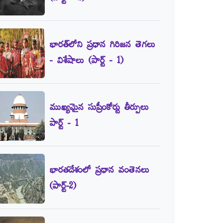
భారత్‌లోని ప్రధాన గిరిజన తెగలు
- విశేషాలు (పార్ట్‌ - 1)
ముఖ్యమైన సుప్రీంకోర్టు తీర్పులు
పార్ట్‌ - 1
భారతదేశంలో ప్రధాన వంతెనలు
(పార్ట్‌-2)