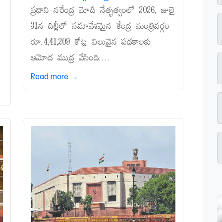
ప్రధాని నరేంద్ర మోదీ నేతృత్వంలో 2026, జులై
31న దిల్లీలో సమావేశమైన కేంద్ర మంత్రివర్గం
రూ.4,41,209 కోట్ల విలువైన పథకాలకు
ఆమోద ముద్ర వేసింది....
Read more →