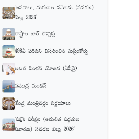
‘జననాలు, మరణాల నమోదు (సవరణ)
బిల్లు 2026’
రాష్ట్రాల బార్‌ కౌన్సిళ్లు
498ఏ పరిధిని విస్తరించిన సుప్రీంకోర్టు
అటల్‌ పింఛన్‌ యోజన (ఏపీవై)
సముద్ర మంథన్‌
కేంద్ర మంత్రివర్గం నిర్ణయాలు
‘పబ్లిక్‌ పరీక్షల (అనుచిత పద్ధతుల
నివారణ) సవరణ బిల్లు 2026’