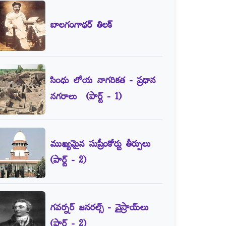
బాలగంగాధర్‌ తిలక్‌
సింధు లోయ నాగరికత - ప్రధాన
నగరాలు (పార్ట్‌ - 1)
ముఖ్యమైన సుప్రీంకోర్టు తీర్పులు
(పార్ట్‌ - 2)
గవర్నర్‌ జనరల్స్‌ - వైస్రాయ్‌లు
(పార్ట్‌ - 2)