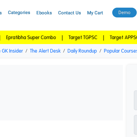
Categories
Demo
s
Ebooks
Contact Us
My Cart
bha Super Combo
|
Target TGPSC
|
Target APPSC
|
AP
 GK Insider
The Alert Desk
Daily Roundup
Popular Course