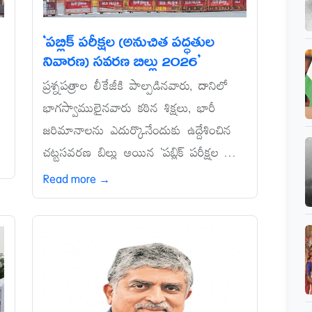
‘పబ్లిక్‌ పరీక్షల (అనుచిత పద్ధతుల
నివారణ) సవరణ బిల్లు 2026’
ే
ప్రశ్నపత్రాల లీకేజీకి పాల్పడినవారు, దానిలో
భాగస్వాములైనవారు కఠిన శిక్షలు, భారీ
జరిమానాలను ఎదుర్కొనేందుకు ఉద్దేశించిన
చట్టసవరణ బిల్లు అయిన ‘పబ్లిక్‌ పరీక్షల ...
Read more →