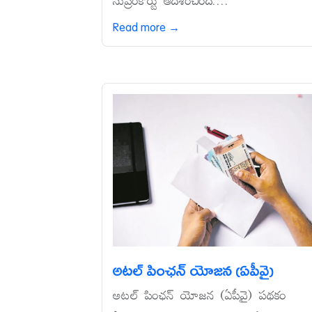
సుప్రీంకోర్టు ఆదేశించింది....
Read more →
అటల్‌ పింఛన్‌ యోజన (ఏపీవై)
అటల్‌ పింఛన్‌ యోజన (ఏపీవై) పథకం