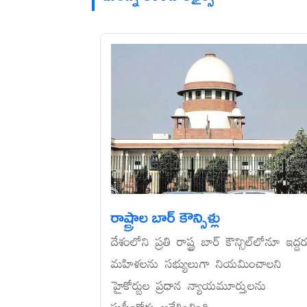
రాష్ట్రాల బార్‌ కౌన్సిళ్లు
దేశంలోని ప్రతి రాష్ట్ర బార్‌ కౌన్సిల్‌లోనూ ఇద్ద
మహిళలను సభ్యులుగా నియమించాలని
హైకోర్టుల ప్రధాన న్యాయమూర్తులను