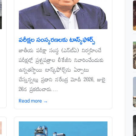
పరీక్షల సంస్కరణలకు టాస్క్‌ఫోర్స్‌
జాతీయ పరీక్షా సంస్థ (ఎన్‌టీఏ) నిర్వహించే
పరీక్షల్లో ప్రశ్నపత్రాల లీకేజీని నివారించేందుకు
ఉన్నతస్థాయి టాస్క్‌ఫోర్స్‌ను ఏర్పాటు
చేస్తున్నట్లు ప్రధాని నరేంద్ర మోదీ 2026, జులై
26న ప్రకటించారు....
Read more →