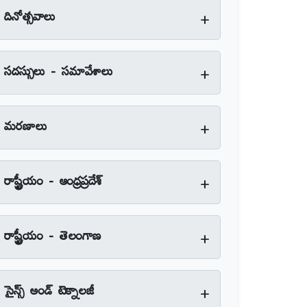
+
దినోత్సవాలు
+
సదస్సులు - సమావేశాలు
+
మరణాలు
+
రాష్ట్రీయం - ఆంధ్రప్రదేశ్‌
+
రాష్ట్రీయం - తెలంగాణ
+
సైన్స్‌ అండ్‌ టెక్నాలజీ