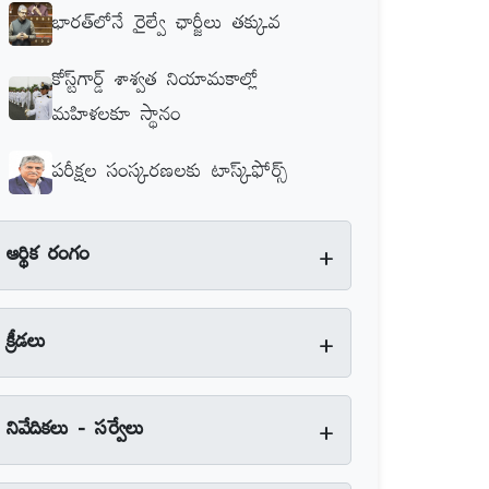
భారత్‌లోనే రైల్వే ఛార్జీలు తక్కువ
కోస్ట్‌గార్డ్‌ శాశ్వత నియామకాల్లో
మహిళలకూ స్థానం
పరీక్షల సంస్కరణలకు టాస్క్‌ఫోర్స్‌
+
ఆర్థిక రంగం
+
క్రీడలు
+
నివేదికలు - సర్వేలు