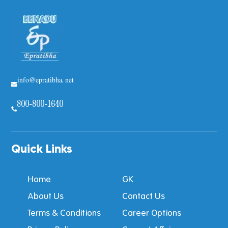
info@epratibha.net
800-800-1640
Quick Links
Home
GK
About Us
Contact Us
Terms & Conditions
Career Options