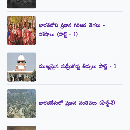
భారత్‌లోని ప్రధాన గిరిజన తెగలు -
విశేషాలు (పార్ట్‌ - 1)
ముఖ్యమైన సుప్రీంకోర్టు తీర్పులు పార్ట్‌ - 1
భారతదేశంలో ప్రధాన వంతెనలు (పార్ట్‌-2)