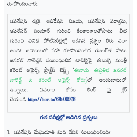
రూపొందించారు.
ఆపరేషన్‌ రక్షక్, ఆపరేషన్‌ విజయ్, ఆపరేషన్‌ పరాక్రమ్,
ఆపరేషన్‌ సిందూర్‌ గురించి కీలకాంశాలతోపాటు వీటి
గురించి వివిధ పోటీపరీక్షల్లో అడిగిన ప్రశ్నల తీరు ఎలా
ఉంది? జవాబులతో సహా రూపొందించిన ఈబుక్‌తో పాటు
జనరల్‌ నాలెడ్జ్‌కి సంబంధించిన టాపిక్స్‌పై ఈబుక్స్, మంత్లీ
కరెంట్‌ అఫైర్స్, ప్రాక్టీస్‌ టెస్ట్స్‌ ‘
ఈనాడు ఈప్రతిభ జనరల్‌
నాలెడ్జ్‌ & కరెంట్‌ అఫైర్స్‌ కోర్సు
’లో అందుబాటులో
ఉన్నాయి.
వివరాల కోసం లింక్ పై క్లిక్
చేయండి.
https://hov.to/69b00978
గత పరీక్షల్లో అడిగిన ప్రశ్నలు
1. ఆపరేషన్‌ మేఘదూత్‌ కింది దేనికి సంబంధించింది?