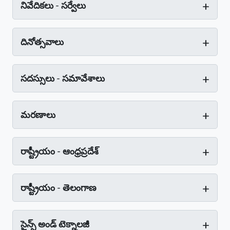
+
నివేదికలు - సర్వేలు
+
దినోత్సవాలు
+
సదస్సులు - సమావేశాలు
+
మరణాలు
+
రాష్ట్రీయం - ఆంధ్రప్రదేశ్‌
+
రాష్ట్రీయం - తెలంగాణ
+
సైన్స్‌ అండ్‌ టెక్నాలజీ