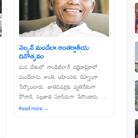
నెల్సన్‌ మండేలా అంతర్జాతీయ
దినోత్సవం
మన దేశంలో గాంధీజీలాగే దక్షిణాఫ్రికాలో
మండేలాను శాంతి, అహింసకు చిహ్నంగా
పేర్కొంటారు. జాతివివక్షకు వ్యతిరేకంగా
పోరాడి, నల్లజాతి సూరీడుగా పేరొందారు. ...
Read more →