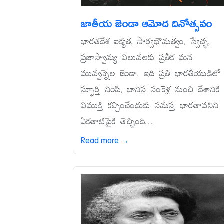
జాతీయ జెండా ఆమోద దినోత్సవం
భారతదేశ ఐక్యత, సార్వభౌమత్వం, స్వేచ్ఛ,
ప్రజాస్వామ్య విలువలకు ప్రతీక మన
మువ్వన్నెల జెండా. ఇది ప్రతి భారతీయుడిలో
స్ఫూర్తి నింపి, బానిస సంకెళ్ల నుంచి దేశానికి
విముక్తి కల్పించేందుకు సమస్త భారతావనిని
ఏకతాటిపైకి తెచ్చింది...
Read more →