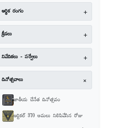
+
ఆర్థిక రంగం
+
క్రీడలు
+
నివేదికలు - సర్వేలు
+
దినోత్సవాలు
జాతీయ చేనేత దినోత్సవం
ఆర్టికల్‌ 370 అమలు నిలిపివేసిన రోజు