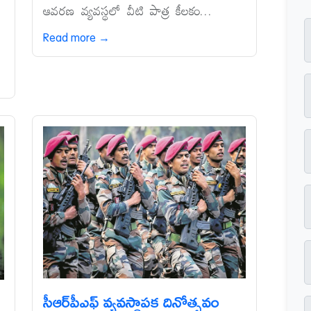
ఆవరణ వ్యవస్థలో వీటి పాత్ర కీలకం...
Read more →
సీఆర్‌పీఎఫ్‌ వ్యవస్థాపక దినోత్సవం