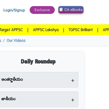
CA eBooks
Exclusive
Login/Signup
SC
|
APPSC Lakshya
|
TGPSC Brilliant
|
APPSC Winner
s
Our Videos
Daily Roundup
+
అంతర్జాతీయం
+
జాతీయం