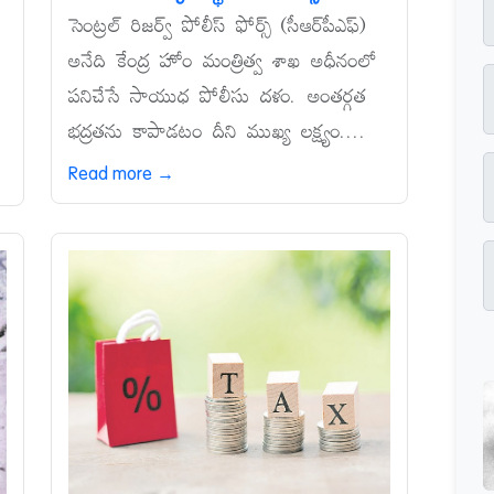
సెంట్రల్‌ రిజర్వ్‌ పోలీస్‌ ఫోర్స్‌ (సీఆర్‌పీఎఫ్‌)
అనేది కేంద్ర హోం మంత్రిత్వ శాఖ అధీనంలో
పనిచేసే సాయుధ పోలీసు దళం. అంతర్గత
భద్రతను కాపాడటం దీని ముఖ్య లక్ష్యం....
Read more →