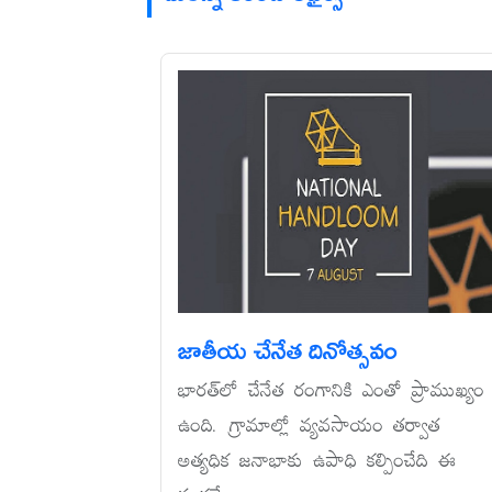
జాతీయ చేనేత దినోత్సవం
భారత్‌లో చేనేత రంగానికి ఎంతో ప్రాముఖ్యం
ఉంది. గ్రామాల్లో వ్యవసాయం తర్వాత
అత్యధిక జనాభాకు ఉపాధి కల్పించేది ఈ