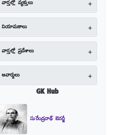
+
వార్తల్లో వ్యక్తులు
+
నియామకాలు
+
వార్తల్లో ప్రదేశాలు
+
అవార్డులు
GK Hub
సురేంద్రనాథ్‌ బెనర్జీ