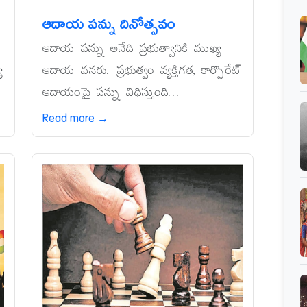
ఆదాయ పన్ను దినోత్సవం
ఆదాయ పన్ను అనేది ప్రభుత్వానికి ముఖ్య
య
ఆదాయ వనరు. ప్రభుత్వం వ్యక్తిగత, కార్పొరేట్‌
ఆదాయంపై పన్ను విధిస్తుంది...
Read more →