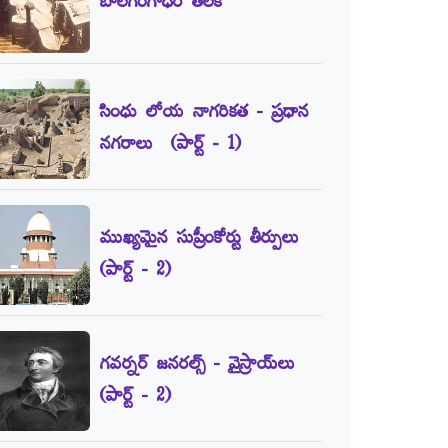
బాలగంగాధర్‌ తిలక్‌
సింధు లోయ నాగరికత - ప్రధాన
నగరాలు (పార్ట్‌ - 1)
ముఖ్యమైన సుప్రీంకోర్టు తీర్పులు
(పార్ట్‌ - 2)
గవర్నర్‌ జనరల్స్‌ - వైస్రాయ్‌లు
(పార్ట్‌ - 2)