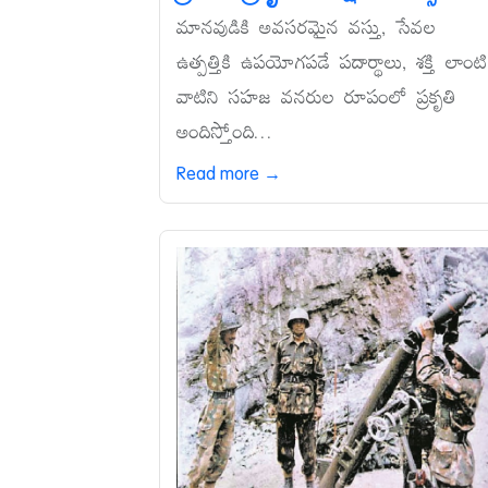
మానవుడికి అవసరమైన వస్తు, సేవల
ఉత్పత్తికి ఉపయోగపడే పదార్థాలు, శక్తి లాంటి
వాటిని సహజ వనరుల రూపంలో ప్రకృతి
అందిస్తోంది...
Read more →