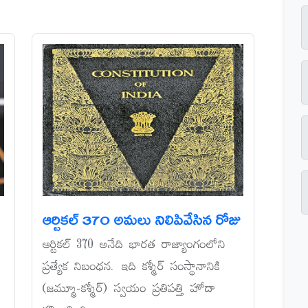
ఆర్టికల్‌ 370 అమలు నిలిపివేసిన రోజు
ఆర్టికల్‌ 370 అనేది భారత రాజ్యాంగంలోని
ప్రత్యేక నిబంధన. ఇది కశ్మీర్‌ సంస్థానానికి
(జమ్మూ-కశ్మీర్‌) స్వయం ప్రతిపత్తి హోదా