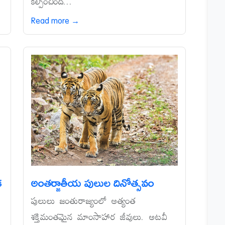
కల్పించింది...
Read more →
క
అంతర్జాతీయ పులుల దినోత్సవం
పులులు జంతురాజ్యంలో అత్యంత
శక్తిమంతమైన మాంసాహార జీవులు. అటవీ