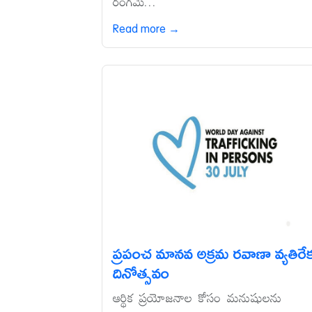
రంగమే...
Read more →
ప్రపంచ మానవ అక్రమ రవాణా వ్యతిరే
దినోత్సవం
ఆర్థిక ప్రయోజనాల కోసం మనుషులను