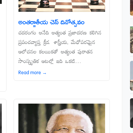
అంతర్జాతీయ చెస్‌ దినోత్సవం
చదరంగం అనేది అత్యంత ప్రజాదరణ కలిగిన
ప్రపంచవ్యాప్త క్రీడ. శాస్త్రీయ, మేధోపరమైన
ఆలోచనల కలయికతో అత్యంత పురాతన
సాంస్కృతిక ఆటల్లో ఇది ఒకటి....
Read more →