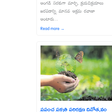
అంగడి సరకుగా మార్చి, క్రయవిక్రయాలు
జరపడాన్ని మానవ అక్రమ రవాణా
అంటారు...
Read more →
ప్రపంచ ప్రకృతి పరిరక్షణ దినోత్సవం