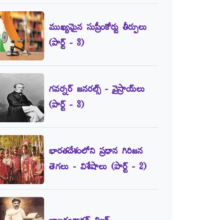
ముఖ్యమైన సుప్రీంకోర్టు తీర్పులు
(పార్ట్‌ - 3)
గవర్నర్‌ జనరల్స్‌ - వైస్రాయ్‌లు
(పార్ట్‌ - 3)
భారతదేశంలోని ప్రధాన గిరిజన
తెగలు - విశేషాలు (పార్ట్‌ - 2)