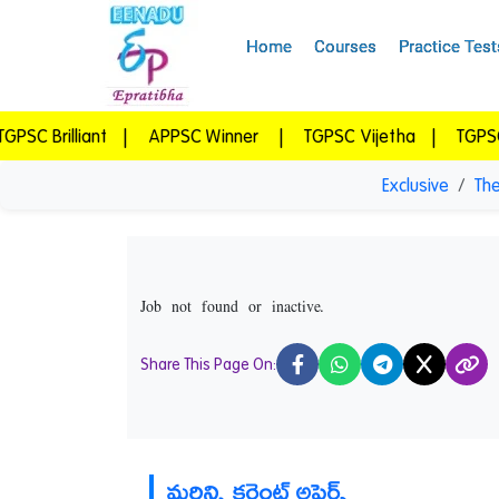
Home
Courses
Practice Test
ant
|
APPSC Winner
|
TGPSC Vijetha
|
TGPSC Vidwan
Exclusive
The
Job not found or inactive.
Share This Page On:
X
మరిన్ని కరెంట్ అఫైర్స్