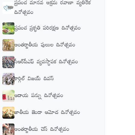
ప్రపంచ మానవ అక్రమ రవాణా వ్యతిరేక
దినోత్సవం
ప్రపంచ ప్రకృతి పరిరక్షణ దినోత్సవం
అంతర్జాతీయ పులుల దినోత్సవం
సీఆర్‌పీఎఫ్‌ వ్యవస్థాపక దినోత్సవం
కార్గిల్‌ విజయ్‌ దివస్‌
ఆదాయ పన్ను దినోత్సవం
జాతీయ జెండా ఆమోద దినోత్సవం
అంతర్జాతీయ చెస్‌ దినోత్సవం