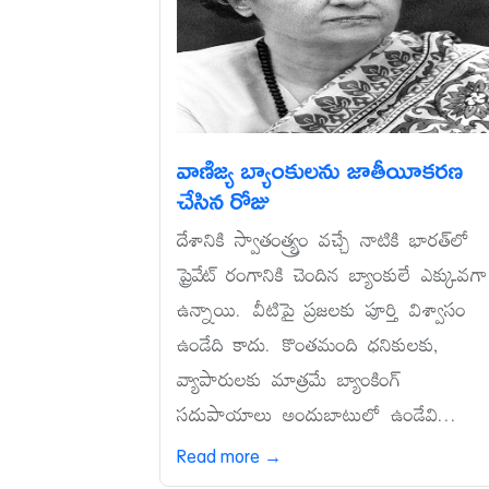
వాణిజ్య బ్యాంకులను జాతీయీకరణ
చేసిన రోజు
దేశానికి స్వాతంత్య్రం వచ్చే నాటికి భారత్‌లో
ప్రైవేట్‌ రంగానికి చెందిన బ్యాంకులే ఎక్కువగా
ఉన్నాయి. వీటిపై ప్రజలకు పూర్తి విశ్వాసం
ఉండేది కాదు. కొంతమంది ధనికులకు,
వ్యాపారులకు మాత్రమే బ్యాంకింగ్‌
సదుపాయాలు అందుబాటులో ఉండేవి...
Read more →