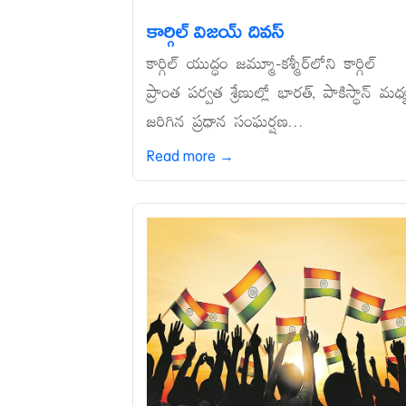
కార్గిల్‌ విజయ్‌ దివస్‌
కార్గిల్‌ యుద్ధం జమ్మూ-కశ్మీర్‌లోని కార్గిల్‌
ప్రాంత పర్వత శ్రేణుల్లో భారత్, పాకిస్థాన్‌ మధ్
జరిగిన ప్రధాన సంఘర్షణ...
Read more →