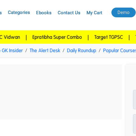
Categories
Demo
s
Ebooks
Contact Us
My Cart
|
Epratibha Super Combo
|
Target TGPSC
|
Target APP
 GK Insider
The Alert Desk
Daily Roundup
Popular Course