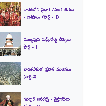
భారత్‌లోని ప్రధాన గిరిజన తెగలు
- విశేషాలు (పార్ట్‌ - 1)
ముఖ్యమైన సుప్రీంకోర్టు తీర్పులు
పార్ట్‌ - 1
భారతదేశంలో ప్రధాన వంతెనలు
(పార్ట్‌-2)
గవర్నర్‌ జనరల్స్‌ - వైస్రాయ్‌లు