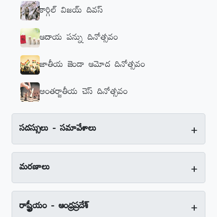
కార్గిల్‌ విజయ్‌ దివస్‌
ఆదాయ పన్ను దినోత్సవం
జాతీయ జెండా ఆమోద దినోత్సవం
అంతర్జాతీయ చెస్‌ దినోత్సవం
+
సదస్సులు - సమావేశాలు
+
మరణాలు
+
రాష్ట్రీయం - ఆంధ్రప్రదేశ్‌