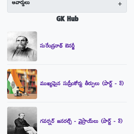
+
అవార్డులు
GK Hub
సురేంద్రనాథ్‌ బెనర్జీ
ముఖ్యమైన సుప్రీంకోర్టు తీర్పులు (పార్ట్‌ - 3)
గవర్నర్‌ జనరల్స్‌ - వైస్రాయ్‌లు (పార్ట్‌ - 3)