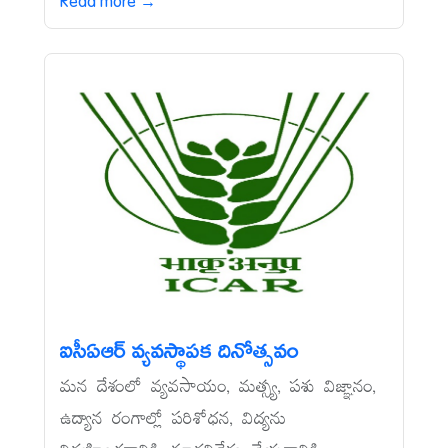
Read more →
ఐసీఏఆర్‌ వ్యవస్థాపక దినోత్సవం
మన దేశంలో వ్యవసాయం, మత్స్య, పశు విజ్ఞానం,
ఉద్యాన రంగాల్లో పరిశోధన, విద్యను