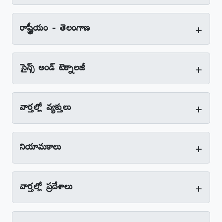
+
రాష్ట్రీయం - తెలంగాణ
+
సైన్స్‌ అండ్‌ టెక్నాలజీ
+
వార్తల్లో వ్యక్తులు
+
నియామకాలు
+
వార్తల్లో ప్రదేశాలు