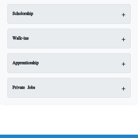
+
Scholorship
+
Walk-ins
+
Apprenticeship
+
Private Jobs