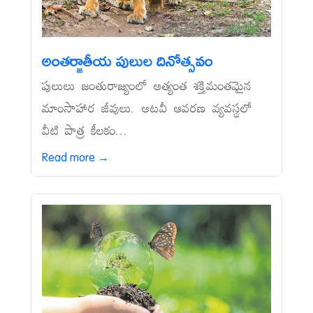
అంతర్జాతీయ పులుల దినోత్సవం
పులులు జంతురాజ్యంలో అత్యంత శక్తిమంతమైన
మాంసాహార జీవులు. అటవీ ఆవరణ వ్యవస్థలో
వీటి పాత్ర కీలకం...
Read more →