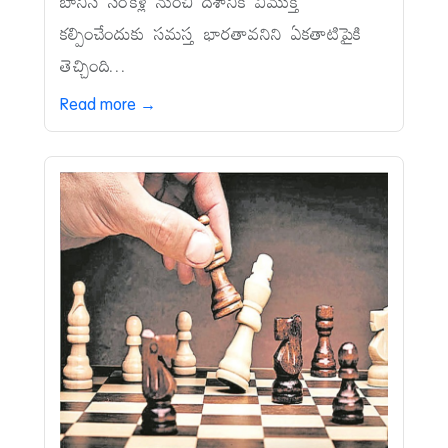
బానిస సంకెళ్ల నుంచి దేశానికి విముక్తి
కల్పించేందుకు సమస్త భారతావనిని ఏకతాటిపైకి
తెచ్చింది...
Read more →