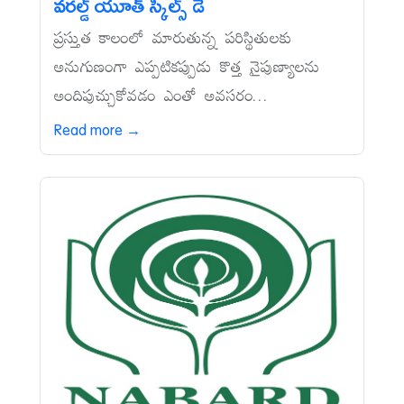
వరల్డ్‌ యూత్‌ స్కిల్స్‌ డే
ప్రస్తుత కాలంలో మారుతున్న పరిస్థితులకు
అనుగుణంగా ఎప్పటికప్పుడు కొత్త నైపుణ్యాలను
అందిపుచ్చుకోవడం ఎంతో అవసరం...
Read more →