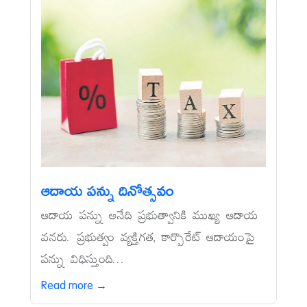
ఆదాయ పన్ను దినోత్సవం
ఆదాయ పన్ను అనేది ప్రభుత్వానికి ముఖ్య ఆదాయ
వనరు. ప్రభుత్వం వ్యక్తిగత, కార్పొరేట్‌ ఆదాయంపై
పన్ను విధిస్తుంది...
Read more →