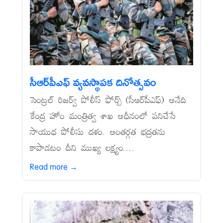
సీఆర్‌పీఎఫ్‌ వ్యవస్థాపక దినోత్సవం
సెంట్రల్‌ రిజర్వ్‌ పోలీస్‌ ఫోర్స్‌ (సీఆర్‌పీఎఫ్‌) అనేది
కేంద్ర హోం మంత్రిత్వ శాఖ అధీనంలో పనిచేసే
సాయుధ పోలీసు దళం. అంతర్గత భద్రతను
కాపాడటం దీని ముఖ్య లక్ష్యం....
Read more →