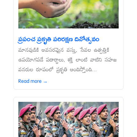
ప్రపంచ ప్రకృతి పరిరక్షణ దినోత్సవం
మానవుడికి అవసరమైన వస్తు, సేవల ఉత్పత్తికి
ఉపయోగపడే పదార్థాలు, శక్తి లాంటి వాటిని సహజ
వనరుల రూపంలో ప్రకృతి అందిస్తోంది...
Read more →