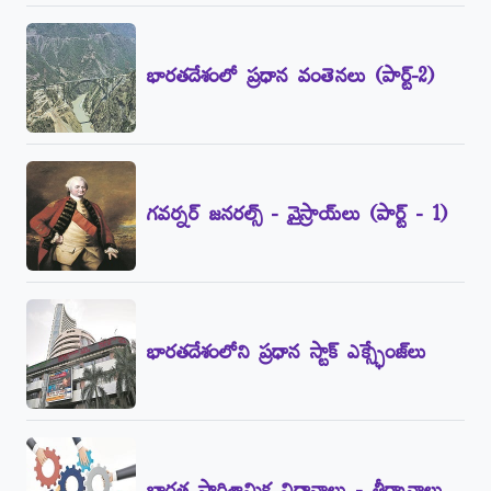
భారతదేశంలో ప్రధాన వంతెనలు (పార్ట్‌-2)
గవర్నర్‌ జనరల్స్‌ - వైస్రాయ్‌లు (పార్ట్‌ - 1)
భారతదేశంలోని ప్రధాన స్టాక్‌ ఎక్స్ఛేంజ్‌లు