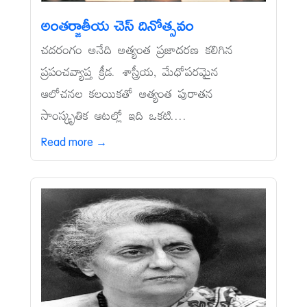
అంతర్జాతీయ చెస్‌ దినోత్సవం
చదరంగం అనేది అత్యంత ప్రజాదరణ కలిగిన
ప్రపంచవ్యాప్త క్రీడ. శాస్త్రీయ, మేధోపరమైన
ఆలోచనల కలయికతో అత్యంత పురాతన
సాంస్కృతిక ఆటల్లో ఇది ఒకటి....
Read more →