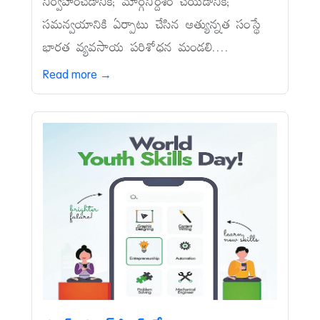
నిర్వహించడానికి; మార్గనిర్దేశం చేయడానికి;
సమన్వయానికి ఏర్పాటు చేసిన అత్యున్నత సంస్థే
భారత వ్యవసాయ పరిశోధన మండలి....
Read more →