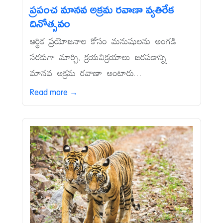
ప్రపంచ మానవ అక్రమ రవాణా వ్యతిరేక
దినోత్సవం
ఆర్థిక ప్రయోజనాల కోసం మనుషులను అంగడి
సరకుగా మార్చి, క్రయవిక్రయాలు జరపడాన్ని
మానవ అక్రమ రవాణా అంటారు...
Read more →