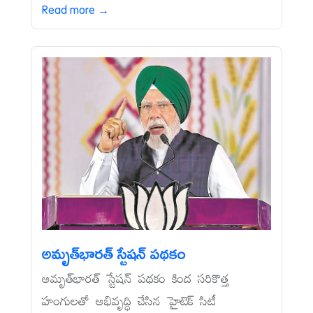
Read more →
అమృత్‌భారత్‌ స్టేషన్‌ పథకం
అమృత్‌భారత్‌ స్టేషన్‌ పథకం కింద సరికొత్త
హంగులతో అభివృద్ధి చేసిన హైటెక్‌ సిటీ