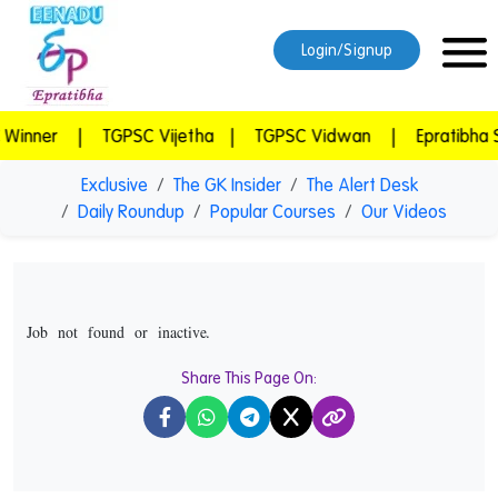
Login/Signup
PSC Vijetha
|
TGPSC Vidwan
|
Epratibha Super Combo
Exclusive
The GK Insider
The Alert Desk
Daily Roundup
Popular Courses
Our Videos
Job not found or inactive.
Share This Page On:
X