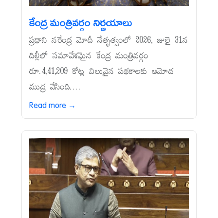
కేంద్ర మంత్రివర్గం నిర్ణయాలు
ప్రధాని నరేంద్ర మోదీ నేతృత్వంలో 2026, జులై 31న
దిల్లీలో సమావేశమైన కేంద్ర మంత్రివర్గం
రూ.4,41,209 కోట్ల విలువైన పథకాలకు ఆమోద
ముద్ర వేసింది....
Read more →