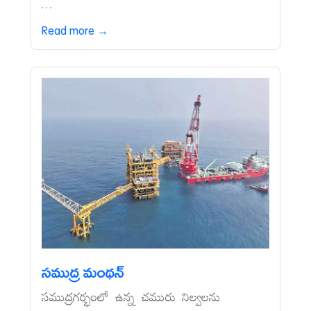
...
Read more →
సముద్ర మంథన్‌
సముద్రగర్భంలో ఉన్న చమురు నిల్వలను