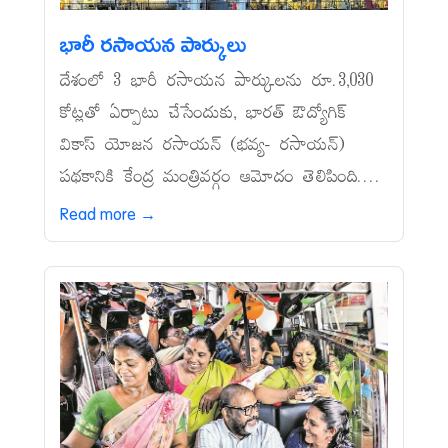
భారీ రసాయన పార్కులు
దేశంలో 3 భారీ రసాయన పార్కులను రూ.3,030
కోట్లతో ఏర్పాటు చేసేందుకు, భారత్‌ ఔద్యోగిక్‌
వికాస్‌ యోజన రసాయన్‌ (భవ్య- రసాయన్‌)
పథకానికి కేంద్ర మంత్రివర్గం ఆమోదం తెలిపింది....
Read more →