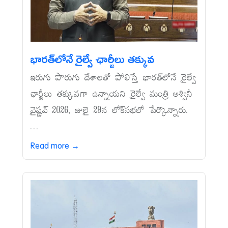
భారత్‌లోనే రైల్వే ఛార్జీలు తక్కువ
ఇరుగు పొరుగు దేశాలతో పోలిస్తే భారత్‌లోనే రైల్వే
ఛార్జీలు తక్కువగా ఉన్నాయని రైల్వే మంత్రి అశ్వినీ
వైష్ణవ్‌ 2026, జులై 29న లోక్‌సభలో పేర్కొన్నారు.
...
Read more →