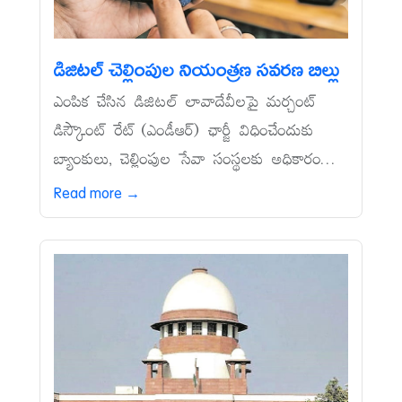
డిజిటల్‌ చెల్లింపుల నియంత్రణ సవరణ బిల్లు
ఎంపిక చేసిన డిజిటల్‌ లావాదేవీలపై మర్చంట్‌
డిస్కౌంట్‌ రేట్‌ (ఎండీఆర్‌) ఛార్జీ విధించేందుకు
బ్యాంకులు, చెల్లింపుల సేవా సంస్థలకు అధికారం...
Read more →