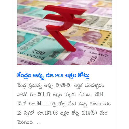
కేంద్రం అప్పు రూ.201 లక్షల కోట్లు
కేంద్ర ప్రభుత్వ అప్పు 2025-26 ఆర్థిక సంవత్సరం
నాటికి రూ.201.17 లక్షల కోట్లకు చేరింది. 2014-
15లో రూ.64.11 లక్షలకోట్ల మేర ఉన్న రుణ భారం
12 ఏళ్లలో రూ.137.06 లక్షల కోట్ల (214%) మేర
పెరిగింది. ...