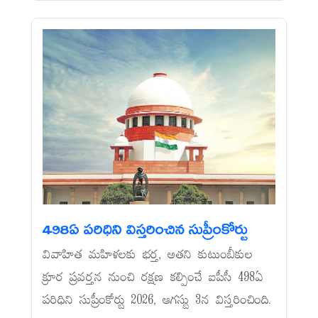
498ఏ పరిధిని విస్తరించిన సుప్రీంకోర్టు
వివాహిత మహిళలకు భర్త, అతని కుటుంబీకుల
క్రూర ప్రవర్తన నుంచి రక్షణ కల్పించే ఐపీసీ 498ఏ
పరిధిని సుప్రీంకోర్టు 2026, ఆగస్టు 3న విస్తరించింది.