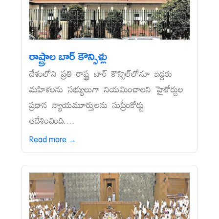
రాష్ట్రాల బార్‌ కౌన్సిళ్లు
దేశంలోని ప్రతి రాష్ట్ర బార్‌ కౌన్సిల్‌లోనూ ఇద్దరు
మహిళలను సభ్యులుగా నియమించాలని హైకోర్టుల
ప్రధాన న్యాయమూర్తులను సుప్రీంకోర్టు
ఆదేశించింది....
Read more →