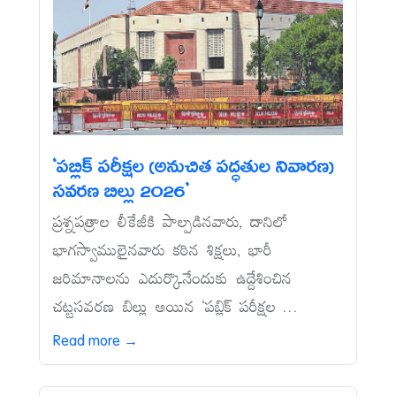
‘పబ్లిక్‌ పరీక్షల (అనుచిత పద్ధతుల నివారణ)
సవరణ బిల్లు 2026’
ప్రశ్నపత్రాల లీకేజీకి పాల్పడినవారు, దానిలో
భాగస్వాములైనవారు కఠిన శిక్షలు, భారీ
జరిమానాలను ఎదుర్కొనేందుకు ఉద్దేశించిన
చట్టసవరణ బిల్లు అయిన ‘పబ్లిక్‌ పరీక్షల ...
Read more →