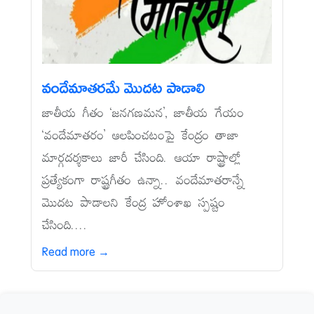
వందేమాతరమే మొదట పాడాలి
జాతీయ గీతం ‘జనగణమన’, జాతీయ గేయం
‘వందేమాతరం’ ఆలపించటంపై కేంద్రం తాజా
మార్గదర్శకాలు జారీ చేసింది. ఆయా రాష్ట్రాల్లో
ప్రత్యేకంగా రాష్ట్రగీతం ఉన్నా.. వందేమాతరాన్నే
మొదట పాడాలని కేంద్ర హోంశాఖ స్పష్టం
చేసింది....
Read more →