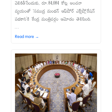
వెలికితీసేందుకు, రూ.84,084 కోట్ల అంచనా
వ్యయంతో ‘సముద్ర మంథన్‌ ఆఫ్‌షోర్‌ ఎక్స్‌ప్లోరేషన్‌
పథకాని’కి కేంద్ర మంత్రివర్గం ఆమోదం తెలిపింది.
...
Read more →