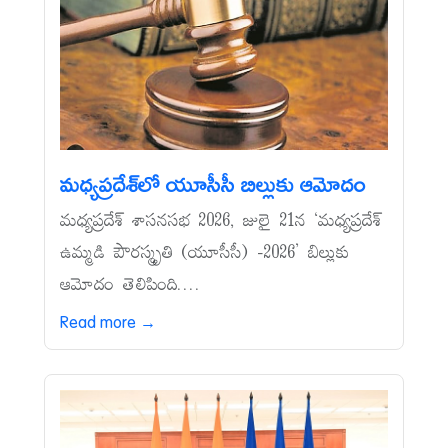
మధ్యప్రదేశ్‌లో యూసీసీ బిల్లుకు ఆమోదం
మధ్యప్రదేశ్‌ శాసనసభ 2026, జులై 21న ‘మధ్యప్రదేశ్‌
ఉమ్మడి పౌరస్మృతి (యూసీసీ) -2026’ బిల్లుకు
ఆమోదం తెలిపింది....
Read more →