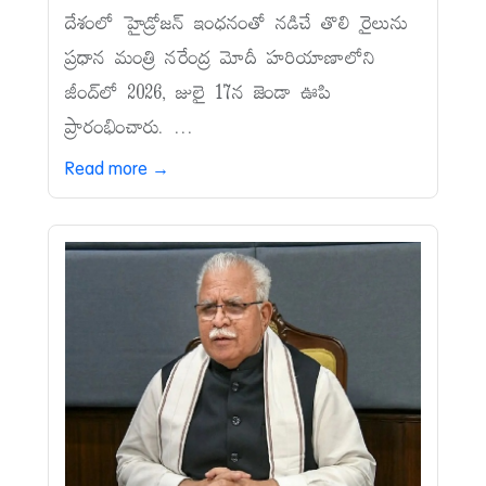
దేశంలో హైడ్రోజన్‌ ఇంధనంతో నడిచే తొలి రైలును
ప్రధాన మంత్రి నరేంద్ర మోదీ హరియాణాలోని
జీంద్‌లో 2026, జులై 17న జెండా ఊపి
ప్రారంభించారు. ...
Read more →