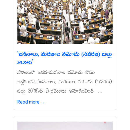
‘జననాలు, మరణాల నమోదు (సవరణ) బిల్లు
2026’
సకాలంలో జనన-మరణాల నమోదు కోసం
ఉద్దేశించిన ‘జననాలు, మరణాల నమోదు (సవరణ)
బిల్లు 2026’ను పార్లమెంటు ఆమోదించింది. ...
Read more →