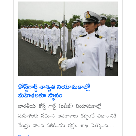
కోస్ట్‌గార్డ్‌ శాశ్వత నియామకాల్లో
మహిళలకూ స్థానం
భారతీయ కోస్ట్‌ గార్డ్‌ (ఐసీజీ) నియామకాల్లో
మహిళలకు సమాన అవకాశాలు కల్పించే విధానానికి
కేంద్రం నాంది పలికిందని రక్షణ శాఖ పేర్కొంది....