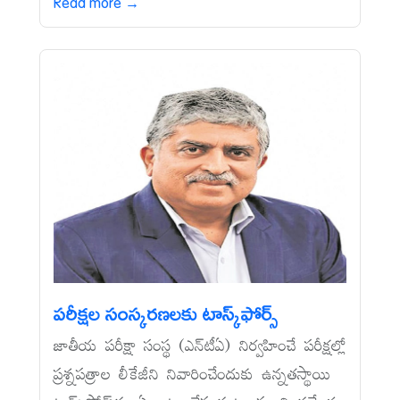
Read more →
పరీక్షల సంస్కరణలకు టాస్క్‌ఫోర్స్‌
జాతీయ పరీక్షా సంస్థ (ఎన్‌టీఏ) నిర్వహించే పరీక్షల్లో
ప్రశ్నపత్రాల లీకేజీని నివారించేందుకు ఉన్నతస్థాయి