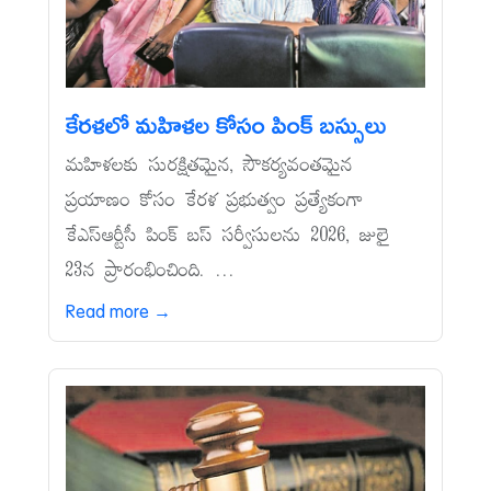
కేరళలో మహిళల కోసం పింక్‌ బస్సులు
మహిళలకు సురక్షితమైన, సౌకర్యవంతమైన
ప్రయాణం కోసం కేరళ ప్రభుత్వం ప్రత్యేకంగా
కేఎస్‌ఆర్టీసీ పింక్‌ బస్‌ సర్వీసులను 2026, జులై
23న ప్రారంభించింది. ...
Read more →