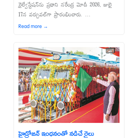
రైల్వేస్టేషన్‌ను ప్రధాని నరేంద్ర మోదీ 2026, జులై
17న వర్చువల్‌గా ప్రారంభించారు. ...
Read more →
హైడ్రోజన్‌ ఇంధనంతో నడిచే రైలు