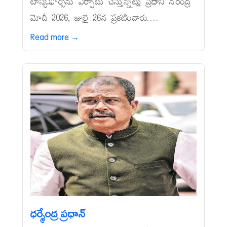
టాస్క్‌ఫోర్స్‌ను ఏర్పాటు చేస్తున్నట్లు ప్రధాని నరేంద్ర
మోదీ 2026, జులై 26న ప్రకటించారు....
Read more →
ధర్మేంద్ర ప్రధాన్‌