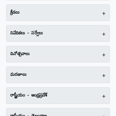
+
క్రీడలు
+
నివేదికలు - సర్వేలు
+
దినోత్సవాలు
+
మరణాలు
+
రాష్ట్రీయం - ఆంధ్రప్రదేశ్‌