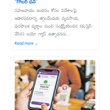
‘‘గోబర్‌ ధన్‌’’
సహజవాయు ఇంధనం కోసం విదేశాలపై
ఆధారపడటాన్ని తగ్గించేందుకు వ్యవసాయ,
పురపాలక వ్యర్థాల నుంచి సంక్షిప్తీకరించిన (కంప్రెస్‌
చేసిన) బయో గ్యాస్‌ ఉత్పాదనను...
Read more →