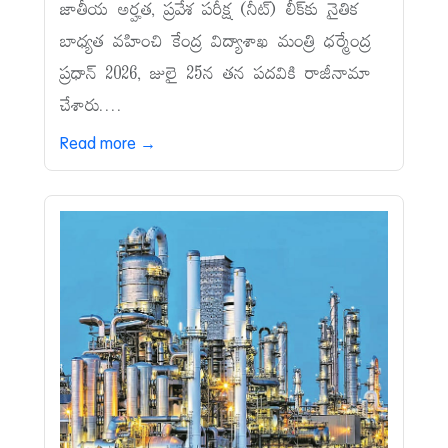
జాతీయ అర్హత, ప్రవేశ పరీక్ష (నీట్‌) లీక్‌కు నైతిక
బాధ్యత వహించి కేంద్ర విద్యాశాఖ మంత్రి ధర్మేంద్ర
ప్రధాన్‌ 2026, జులై 25న తన పదవికి రాజీనామా
చేశారు....
Read more →