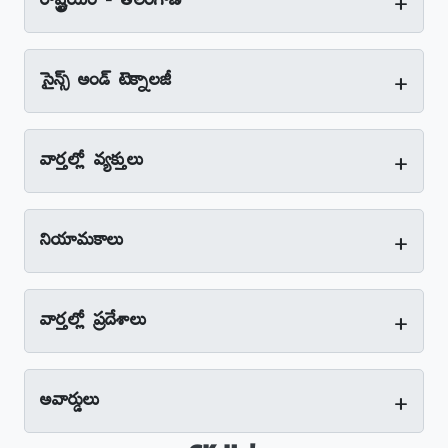
+
రాష్ట్రీయం - తెలంగాణ
+
సైన్స్‌ అండ్‌ టెక్నాలజీ
+
వార్తల్లో వ్యక్తులు
+
నియామకాలు
+
వార్తల్లో ప్రదేశాలు
+
అవార్డులు