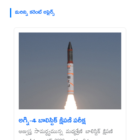
మరిన్ని కరెంట్ అఫైర్స్
అగ్ని-4 బాలిస్టిక్‌ క్షిపణి పరీక్ష
అణ్వస్త్ర సామర్థ్యమున్న మధ్యశ్రేణి బాలిస్టిక్‌ క్షిపణి