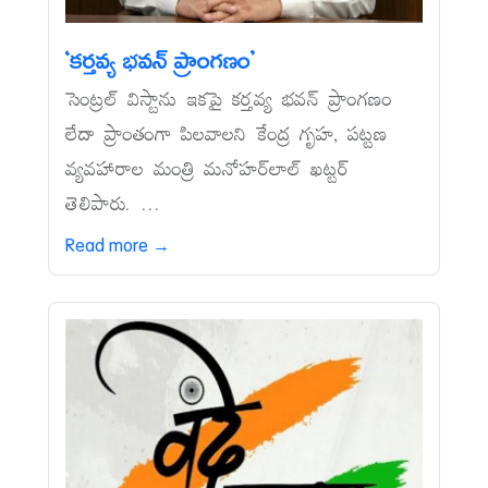
‘కర్తవ్య భవన్‌ ప్రాంగణం’
సెంట్రల్‌ విస్టాను ఇకపై కర్తవ్య భవన్‌ ప్రాంగణం
లేదా ప్రాంతంగా పిలవాలని కేంద్ర గృహ, పట్టణ
వ్యవహారాల మంత్రి మనోహర్‌లాల్‌ ఖట్టర్‌
తెలిపారు. ...
Read more →