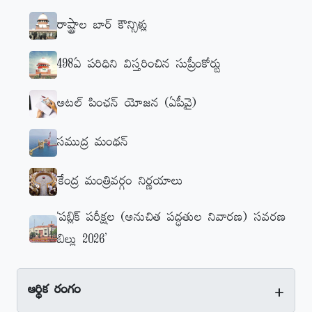
రాష్ట్రాల బార్‌ కౌన్సిళ్లు
498ఏ పరిధిని విస్తరించిన సుప్రీంకోర్టు
అటల్‌ పింఛన్‌ యోజన (ఏపీవై)
సముద్ర మంథన్‌
కేంద్ర మంత్రివర్గం నిర్ణయాలు
‘పబ్లిక్‌ పరీక్షల (అనుచిత పద్ధతుల నివారణ) సవరణ
బిల్లు 2026’
+
ఆర్థిక రంగం