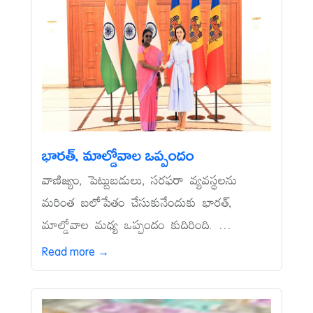
భారత్, మాల్డోవాల ఒప్పందం
వాణిజ్యం, పెట్టుబడులు, సరఫరా వ్యవస్థలను
మరింత బలోపేతం చేసుకునేందుకు భారత్,
మాల్డోవాల మధ్య ఒప్పందం కుదిరింది. ...
Read more →