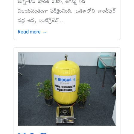
అగ్ని-4ను భారత్‌ 2026, ఆగస్టు 6న
విజయవంతంగా పరీక్షించింది. ఒడిశాలోని చాందీపుర్‌
వద్ద ఉన్న ఇంటిగ్రేటెడ్‌...
Read more →