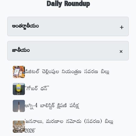
Daily Roundup
+
అంతర్జాతీయం
+
జాతీయం
డిజిటల్‌ చెల్లింపుల నియంత్రణ సవరణ బిల్లు
‘‘గోబర్‌ ధన్‌’’
అగ్ని-4 బాలిస్టిక్‌ క్షిపణి పరీక్ష
‘జననాలు, మరణాల నమోదు (సవరణ) బిల్లు
2026’