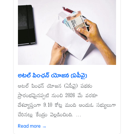
అటల్‌ పింఛన్‌ యోజన (ఏపీవై)
అటల్‌ పింఛన్‌ యోజన (ఏపీవై) పథకం
ప్రారంభమైనప్పటి నుంచి 2026 మే వరకూ
దేశవ్యాప్తంగా 9.10 కోట్ల మంది అందుఓ సభ్యులుగా
చేరినట్లు కేంద్రం వెల్లడించింది. ...
Read more →