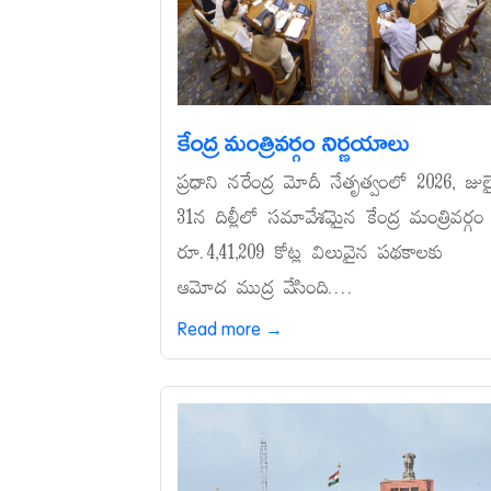
కేంద్ర మంత్రివర్గం నిర్ణయాలు
ప్రధాని నరేంద్ర మోదీ నేతృత్వంలో 2026, జుల
31న దిల్లీలో సమావేశమైన కేంద్ర మంత్రివర్గం
రూ.4,41,209 కోట్ల విలువైన పథకాలకు
ఆమోద ముద్ర వేసింది....
Read more →