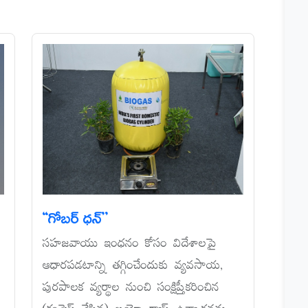
‘‘గోబర్‌ ధన్‌’’
సహజవాయు ఇంధనం కోసం విదేశాలపై
ఆధారపడటాన్ని తగ్గించేందుకు వ్యవసాయ,
పురపాలక వ్యర్థాల నుంచి సంక్షిప్తీకరించిన