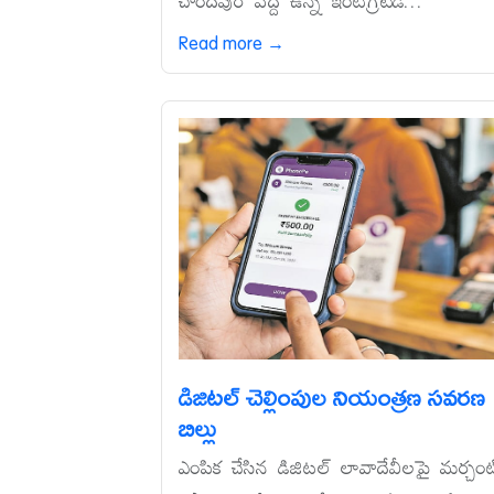
చాందీపుర్‌ వద్ద ఉన్న ఇంటిగ్రేటెడ్‌...
Read more →
డిజిటల్‌ చెల్లింపుల నియంత్రణ సవరణ
బిల్లు
ఎంపిక చేసిన డిజిటల్‌ లావాదేవీలపై మర్చంట్