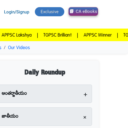
CA eBooks
Exclusive
Login/Signup
shya
|
TGPSC Brilliant
|
APPSC Winner
|
TGPSC Vijeth
s
Our Videos
Daily Roundup
+
అంతర్జాతీయం
+
జాతీయం