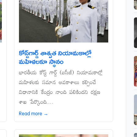
కోస్ట్‌గార్డ్‌ శాశ్వత నియామకాల్లో
మహిళలకూ స్థానం
భారతీయ కోస్ట్‌ గార్డ్‌ (ఐసీజీ) నియామకాల్లో
మహిళలకు సమాన అవకాశాలు కల్పించే
విధానానికి కేంద్రం నాంది పలికిందని రక్షణ
శాఖ పేర్కొంది....
Read more →