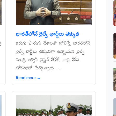
భారత్‌లోనే రైల్వే ఛార్జీలు తక్కువ
ై
ఇరుగు పొరుగు దేశాలతో పోలిస్తే భారత్‌లోనే
రైల్వే ఛార్జీలు తక్కువగా ఉన్నాయని రైల్వే
మంత్రి అశ్వినీ వైష్ణవ్‌ 2026, జులై 29న
లోక్‌సభలో పేర్కొన్నారు. ...
Read more →