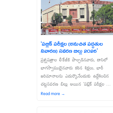
‘పబ్లిక్‌ పరీక్షల (అనుచిత పద్ధతుల
నివారణ) సవరణ బిల్లు 2026’
ప్రశ్నపత్రాల లీకేజీకి పాల్పడినవారు, దానిలో
భాగస్వాములైనవారు కఠిన శిక్షలు, భారీ
జరిమానాలను ఎదుర్కొనేందుకు ఉద్దేశించిన
చట్టసవరణ బిల్లు అయిన ‘పబ్లిక్‌ పరీక్షల ...
Read more →