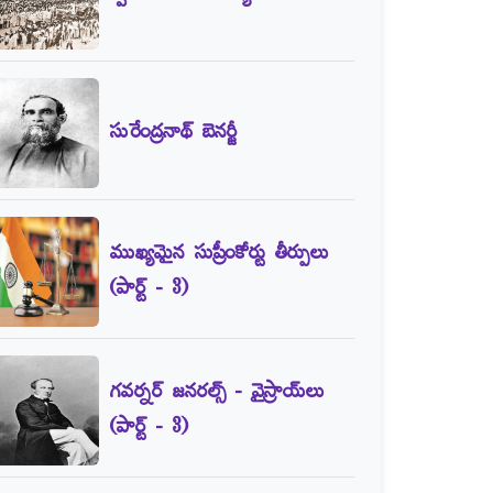
సురేంద్రనాథ్‌ బెనర్జీ
ముఖ్యమైన సుప్రీంకోర్టు తీర్పులు
(పార్ట్‌ - 3)
గవర్నర్‌ జనరల్స్‌ - వైస్రాయ్‌లు
(పార్ట్‌ - 3)