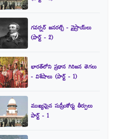
గవర్నర్‌ జనరల్స్‌ - వైస్రాయ్‌లు
(పార్ట్‌ - 2)
భారత్‌లోని ప్రధాన గిరిజన తెగలు
- విశేషాలు (పార్ట్‌ - 1)
ముఖ్యమైన సుప్రీంకోర్టు తీర్పులు
పార్ట్‌ - 1