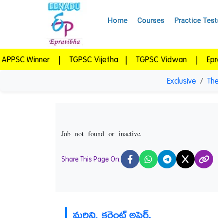
Home
Courses
Practice Test
ner
|
TGPSC Vijetha
|
TGPSC Vidwan
|
Epratibha Sup
Exclusive
The
Job not found or inactive.
Share This Page On:
X
మరిన్ని కరెంట్ అఫైర్స్