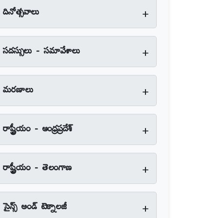
+
దినోత్సవాలు
+
సదస్సులు - సమావేశాలు
+
మరణాలు
+
రాష్ట్రీయం - ఆంధ్రప్రదేశ్‌
+
రాష్ట్రీయం - తెలంగాణ
+
సైన్స్‌ అండ్‌ టెక్నాలజీ