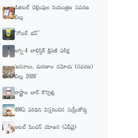
డిజిటల్‌ చెల్లింపుల నియంత్రణ సవరణ
బిల్లు
‘‘గోబర్‌ ధన్‌’’
అగ్ని-4 బాలిస్టిక్‌ క్షిపణి పరీక్ష
‘జననాలు, మరణాల నమోదు (సవరణ)
బిల్లు 2026’
రాష్ట్రాల బార్‌ కౌన్సిళ్లు
498ఏ పరిధిని విస్తరించిన సుప్రీంకోర్టు
అటల్‌ పింఛన్‌ యోజన (ఏపీవై)