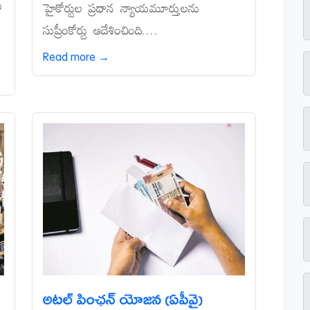
ు
హైకోర్టుల ప్రధాన న్యాయమూర్తులను
సుప్రీంకోర్టు ఆదేశించింది....
Read more →
అటల్‌ పింఛన్‌ యోజన (ఏపీవై)