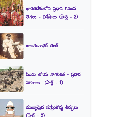
భారతదేశంలోని ప్రధాన గిరిజన
తెగలు - విశేషాలు (పార్ట్‌ - 2)
బాలగంగాధర్‌ తిలక్‌
సింధు లోయ నాగరికత - ప్రధాన
నగరాలు (పార్ట్‌ - 1)
ముఖ్యమైన సుప్రీంకోర్టు తీర్పులు
(పార్ట్‌ - 2)