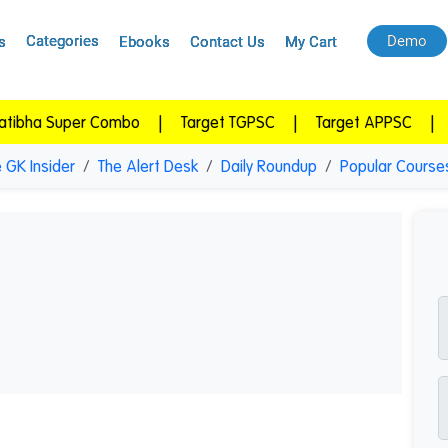
Categories
Demo
s
Ebooks
Contact Us
My Cart
er Combo
|
Target TGPSC
|
Target APPSC
|
APPSC Lak
 GK Insider
The Alert Desk
Daily Roundup
Popular Course