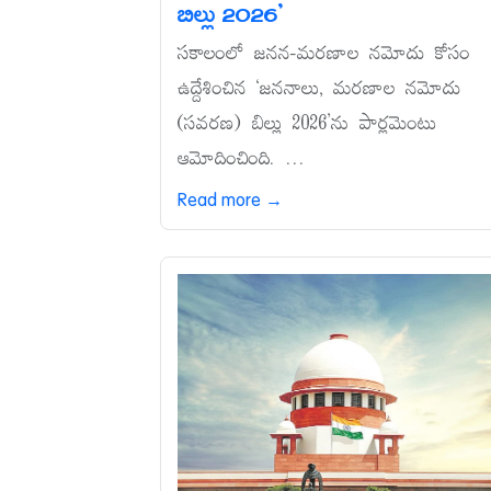
బిల్లు 2026’
సకాలంలో జనన-మరణాల నమోదు కోసం
ఉద్దేశించిన ‘జననాలు, మరణాల నమోదు
(సవరణ) బిల్లు 2026’ను పార్లమెంటు
ఆమోదించింది. ...
Read more →