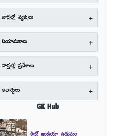
+
వార్తల్లో వ్యక్తులు
+
నియామకాలు
+
వార్తల్లో ప్రదేశాలు
+
అవార్డులు
GK Hub
క్విట్‌ ఇండియా ఉద్యమం