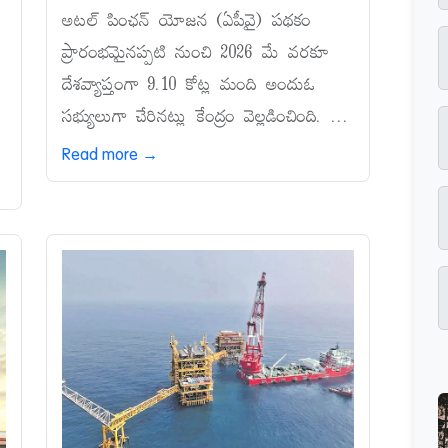
అటల్‌ పింఛన్‌ యోజన (ఏపీవై) పథకం
ప్రారంభమైనప్పటి నుంచి 2026 మే వరకూ
దేశవ్యాప్తంగా 9.10 కోట్ల మంది అందుఓ
సభ్యులుగా చేరినట్లు కేంద్రం వెల్లడించింది. ...
Read more →