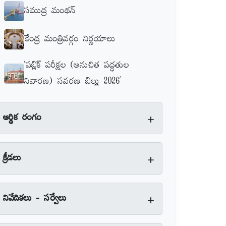
సముద్ర మంథన్‌
కేంద్ర మంత్రివర్గం నిర్ణయాలు
‘పబ్లిక్‌ పరీక్షల (అనుచిత పద్ధతుల
నివారణ) సవరణ బిల్లు 2026’
+
ఆర్థిక రంగం
+
క్రీడలు
+
నివేదికలు - సర్వేలు