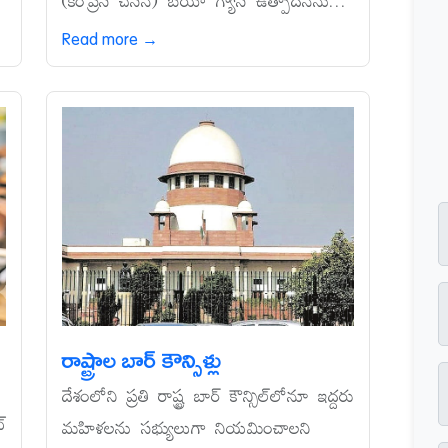
(కంప్రెస్‌ చేసిన) బయో గ్యాస్‌ ఉత్పాదనను...
Read more →
రాష్ట్రాల బార్‌ కౌన్సిళ్లు
దేశంలోని ప్రతి రాష్ట్ర బార్‌ కౌన్సిల్‌లోనూ ఇద్దరు
‌
మహిళలను సభ్యులుగా నియమించాలని