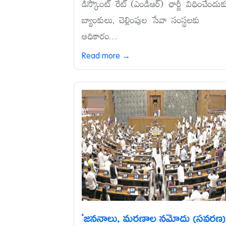
డిస్కౌంట్‌ రేట్‌ (ఎండీఆర్‌) ఛార్జీ విధించేందుక
బ్యాంకులు, చెల్లింపుల సేవా సంస్థలకు
అధికారం...
Read more →
‘జననాలు, మరణాల నమోదు (సవరణ)