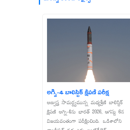
అగ్ని-4 బాలిస్టిక్‌ క్షిపణి పరీక్ష
అణ్వస్త్ర సామర్థ్యమున్న మధ్యశ్రేణి బాలిస్టిక్‌
క్షిపణి అగ్ని-4ను భారత్‌ 2026, ఆగస్టు 6న
విజయవంతంగా పరీక్షించింది. ఒడిశాలోని