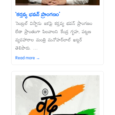
‘కర్తవ్య భవన్‌ ప్రాంగణం’
సెంట్రల్‌ విస్టాను ఇకపై కర్తవ్య భవన్‌ ప్రాంగణం
లేదా ప్రాంతంగా పిలవాలని కేంద్ర గృహ, పట్టణ
వ్యవహారాల మంత్రి మనోహర్‌లాల్‌ ఖట్టర్‌
తెలిపారు. ...
Read more →