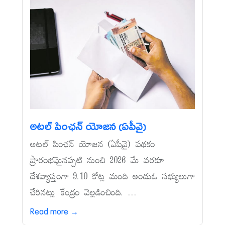
అటల్‌ పింఛన్‌ యోజన (ఏపీవై)
అటల్‌ పింఛన్‌ యోజన (ఏపీవై) పథకం
ప్రారంభమైనప్పటి నుంచి 2026 మే వరకూ
దేశవ్యాప్తంగా 9.10 కోట్ల మంది అందుఓ సభ్యులుగా
చేరినట్లు కేంద్రం వెల్లడించింది. ...
Read more →