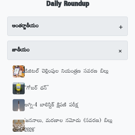
Daily Roundup
+
అంతర్జాతీయం
+
జాతీయం
డిజిటల్‌ చెల్లింపుల నియంత్రణ సవరణ బిల్లు
‘‘గోబర్‌ ధన్‌’’
అగ్ని-4 బాలిస్టిక్‌ క్షిపణి పరీక్ష
‘జననాలు, మరణాల నమోదు (సవరణ) బిల్లు
2026’