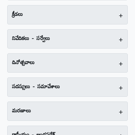
+
క్రీడలు
+
నివేదికలు - సర్వేలు
+
దినోత్సవాలు
+
సదస్సులు - సమావేశాలు
+
మరణాలు