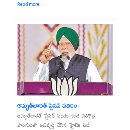
Read more →
అమృత్‌భారత్‌ స్టేషన్‌ పథకం
అమృత్‌భారత్‌ స్టేషన్‌ పథకం కింద సరికొత్త
హంగులతో అభివృద్ధి చేసిన హైటెక్‌ సిటీ