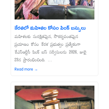
కేరళలో మహిళల కోసం పింక్‌ బస్సులు
మహిళలకు సురక్షితమైన, సౌకర్యవంతమైన
ప్రయాణం కోసం కేరళ ప్రభుత్వం ప్రత్యేకంగా
కేఎస్‌ఆర్టీసీ పింక్‌ బస్‌ సర్వీసులను 2026, జులై
23న ప్రారంభించింది. ...
Read more →