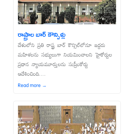
రాష్ట్రాల బార్‌ కౌన్సిళ్లు
దేశంలోని ప్రతి రాష్ట్ర బార్‌ కౌన్సిల్‌లోనూ ఇద్దరు
మహిళలను సభ్యులుగా నియమించాలని హైకోర్టుల
ప్రధాన న్యాయమూర్తులను సుప్రీంకోర్టు
ఆదేశించింది....
Read more →