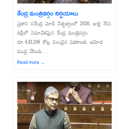
కేంద్ర మంత్రివర్గం నిర్ణయాలు
ప్రధాని నరేంద్ర మోదీ నేతృత్వంలో 2026, జులై 31న
దిల్లీలో సమావేశమైన కేంద్ర మంత్రివర్గం
రూ.4,41,209 కోట్ల విలువైన పథకాలకు ఆమోద
ముద్ర వేసింది....
Read more →