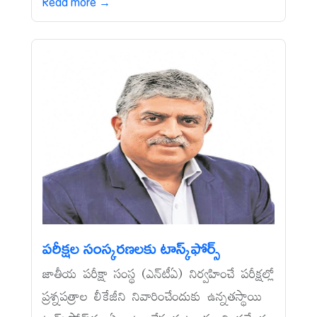
Read more →
పరీక్షల సంస్కరణలకు టాస్క్‌ఫోర్స్‌
జాతీయ పరీక్షా సంస్థ (ఎన్‌టీఏ) నిర్వహించే పరీక్షల్లో
ప్రశ్నపత్రాల లీకేజీని నివారించేందుకు ఉన్నతస్థాయి