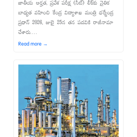
జాతీయ అర్హత, ప్రవేశ పరీక్ష (నీట్‌) లీక్‌కు నైతిక
బాధ్యత వహించి కేంద్ర విద్యాశాఖ మంత్రి ధర్మేంద్ర
ప్రధాన్‌ 2026, జులై 25న తన పదవికి రాజీనామా
చేశారు....
Read more →