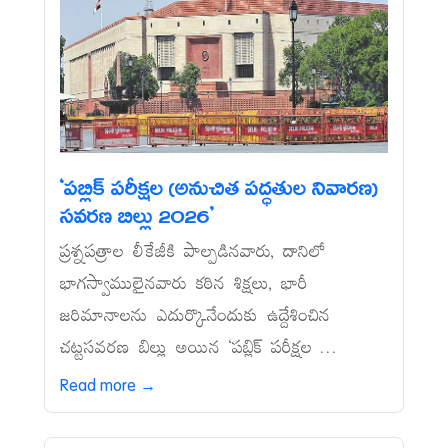
‘పబ్లిక్‌ పరీక్షల (అనుచిత పద్ధతుల నివారణ)
సవరణ బిల్లు 2026’
ప్రశ్నపత్రాల లీకేజీకి పాల్పడినవారు, దానిలో
భాగస్వాములైనవారు కఠిన శిక్షలు, భారీ
జరిమానాలను ఎదుర్కొనేందుకు ఉద్దేశించిన
చట్టసవరణ బిల్లు అయిన ‘పబ్లిక్‌ పరీక్షల ...
Read more →