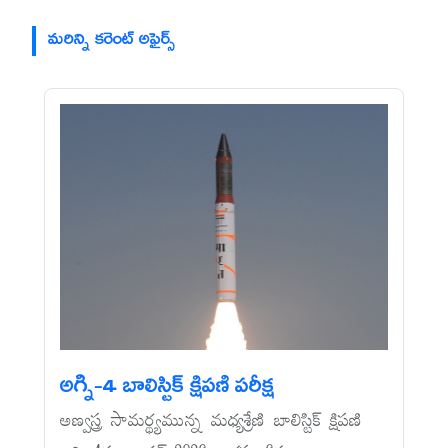
మరిన్ని కరెంట్ అఫైర్స్
అగ్ని-4 బాలిస్టిక్‌ క్షిపణి పరీక్ష
అణ్వస్త్ర సామర్థ్యమున్న మధ్యశ్రేణి బాలిస్టిక్‌ క్షిపణి