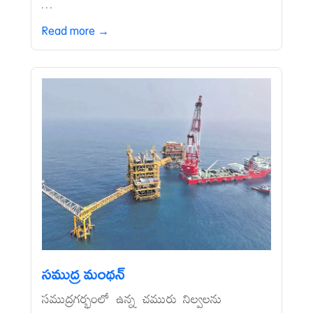
...
Read more →
సముద్ర మంథన్‌
సముద్రగర్భంలో ఉన్న చమురు నిల్వలను