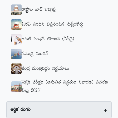
రాష్ట్రాల బార్‌ కౌన్సిళ్లు
498ఏ పరిధిని విస్తరించిన సుప్రీంకోర్టు
అటల్‌ పింఛన్‌ యోజన (ఏపీవై)
సముద్ర మంథన్‌
కేంద్ర మంత్రివర్గం నిర్ణయాలు
‘పబ్లిక్‌ పరీక్షల (అనుచిత పద్ధతుల నివారణ) సవరణ
బిల్లు 2026’
+
ఆర్థిక రంగం