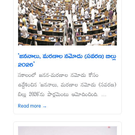
‘జననాలు, మరణాల నమోదు (సవరణ) బిల్లు
2026’
సకాలంలో జనన-మరణాల నమోదు కోసం
ఉద్దేశించిన ‘జననాలు, మరణాల నమోదు (సవరణ)
బిల్లు 2026’ను పార్లమెంటు ఆమోదించింది. ...
Read more →