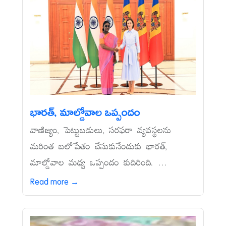
భారత్, మాల్డోవాల ఒప్పందం
వాణిజ్యం, పెట్టుబడులు, సరఫరా వ్యవస్థలను
మరింత బలోపేతం చేసుకునేందుకు భారత్,
మాల్డోవాల మధ్య ఒప్పందం కుదిరింది. ...
Read more →