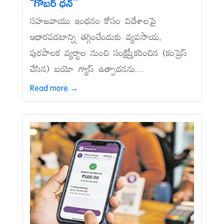
‘‘గోబర్‌ ధన్‌’’
సహజవాయు ఇంధనం కోసం విదేశాలపై
ఆధారపడటాన్ని తగ్గించేందుకు వ్యవసాయ,
పురపాలక వ్యర్థాల నుంచి సంక్షిప్తీకరించిన (కంప్రెస్‌
చేసిన) బయో గ్యాస్‌ ఉత్పాదనను...
Read more →