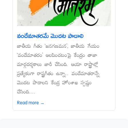
వందేమాతరమే మొదట పాడాలి
జాతీయ గీతం ‘జనగణమన’, జాతీయ గేయం
‘వందేమాతరం’ ఆలపించటంపై కేంద్రం తాజా
మార్గదర్శకాలు జారీ చేసింది. ఆయా రాష్ట్రాల్లో
ప్రత్యేకంగా రాష్ట్రగీతం ఉన్నా.. వందేమాతరాన్నే
మొదట పాడాలని కేంద్ర హోంశాఖ స్పష్టం
చేసింది....
Read more →