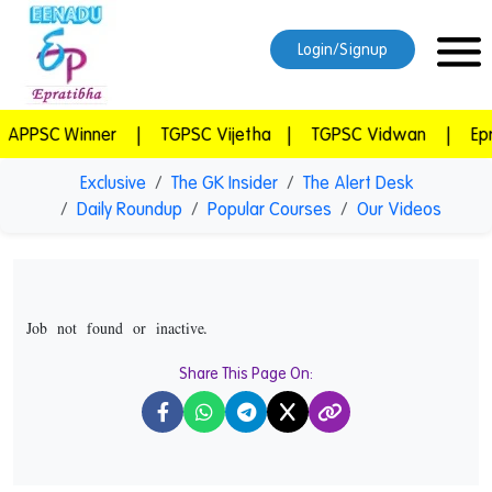
Login/Signup
|
TGPSC Vijetha
|
TGPSC Vidwan
|
Epratibha Super 
Exclusive
The GK Insider
The Alert Desk
Daily Roundup
Popular Courses
Our Videos
Job not found or inactive.
Share This Page On:
X