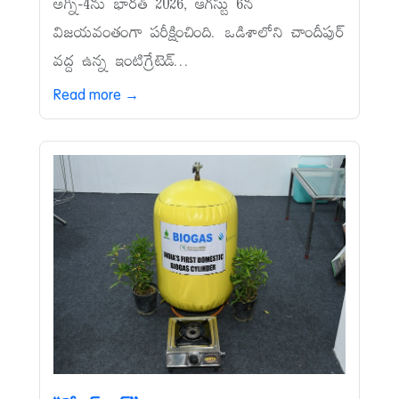
అగ్ని-4ను భారత్‌ 2026, ఆగస్టు 6న
విజయవంతంగా పరీక్షించింది. ఒడిశాలోని చాందీపుర్‌
వద్ద ఉన్న ఇంటిగ్రేటెడ్‌...
Read more →