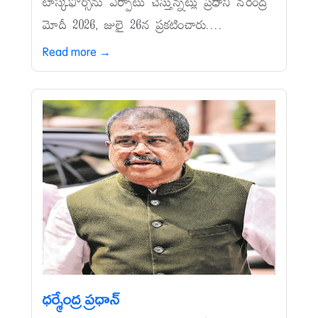
టాస్క్‌ఫోర్స్‌ను ఏర్పాటు చేస్తున్నట్లు ప్రధాని నరేంద్ర
మోదీ 2026, జులై 26న ప్రకటించారు....
Read more →
ధర్మేంద్ర ప్రధాన్‌