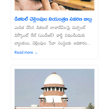
డిజిటల్‌ చెల్లింపుల నియంత్రణ సవరణ బిల్లు
ఎంపిక చేసిన డిజిటల్‌ లావాదేవీలపై మర్చంట్‌
డిస్కౌంట్‌ రేట్‌ (ఎండీఆర్‌) ఛార్జీ విధించేందుకు
బ్యాంకులు, చెల్లింపుల సేవా సంస్థలకు అధికారం...
Read more →