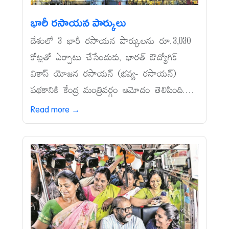
భారీ రసాయన పార్కులు
దేశంలో 3 భారీ రసాయన పార్కులను రూ.3,030
కోట్లతో ఏర్పాటు చేసేందుకు, భారత్‌ ఔద్యోగిక్‌
వికాస్‌ యోజన రసాయన్‌ (భవ్య- రసాయన్‌)
పథకానికి కేంద్ర మంత్రివర్గం ఆమోదం తెలిపింది....
Read more →