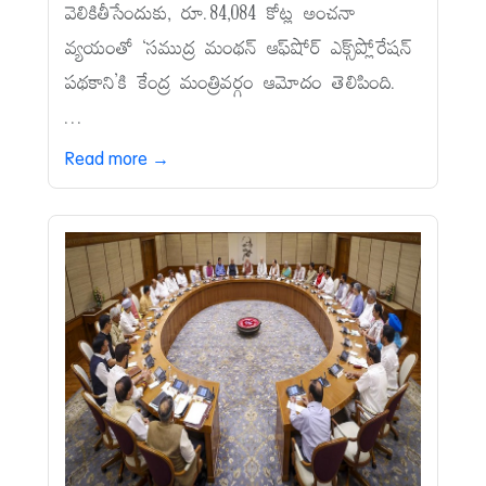
వెలికితీసేందుకు, రూ.84,084 కోట్ల అంచనా
వ్యయంతో ‘సముద్ర మంథన్‌ ఆఫ్‌షోర్‌ ఎక్స్‌ప్లోరేషన్‌
పథకాని’కి కేంద్ర మంత్రివర్గం ఆమోదం తెలిపింది.
...
Read more →