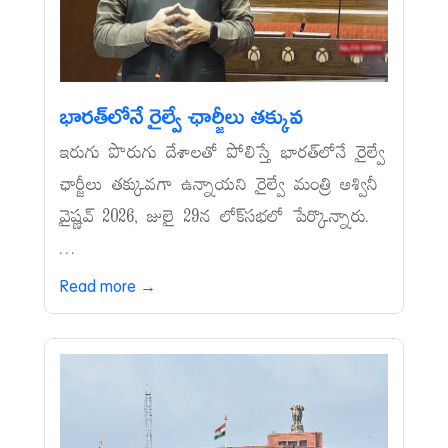
భారత్‌లోనే రైల్వే ఛార్జీలు తక్కువ
ఇరుగు పొరుగు దేశాలతో పోలిస్తే భారత్‌లోనే రైల్వే
ఛార్జీలు తక్కువగా ఉన్నాయని రైల్వే మంత్రి అశ్వినీ
వైష్ణవ్‌ 2026, జులై 29న లోక్‌సభలో పేర్కొన్నారు.
...
Read more →