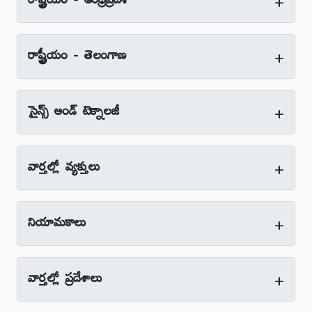
+
రాష్ట్రీయం - ఆంధ్రప్రదేశ్‌
+
రాష్ట్రీయం - తెలంగాణ
+
సైన్స్‌ అండ్‌ టెక్నాలజీ
+
వార్తల్లో వ్యక్తులు
+
నియామకాలు
+
వార్తల్లో ప్రదేశాలు