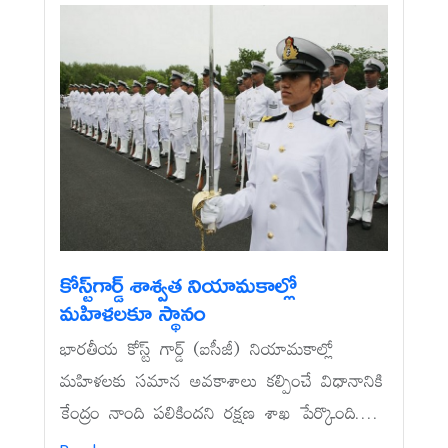
కోస్ట్‌గార్డ్‌ శాశ్వత నియామకాల్లో
మహిళలకూ స్థానం
భారతీయ కోస్ట్‌ గార్డ్‌ (ఐసీజీ) నియామకాల్లో
మహిళలకు సమాన అవకాశాలు కల్పించే విధానానికి
కేంద్రం నాంది పలికిందని రక్షణ శాఖ పేర్కొంది....