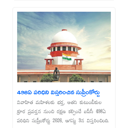
498ఏ పరిధిని విస్తరించిన సుప్రీంకోర్టు
వివాహిత మహిళలకు భర్త, అతని కుటుంబీకుల
క్రూర ప్రవర్తన నుంచి రక్షణ కల్పించే ఐపీసీ 498ఏ
పరిధిని సుప్రీంకోర్టు 2026, ఆగస్టు 3న విస్తరించింది.