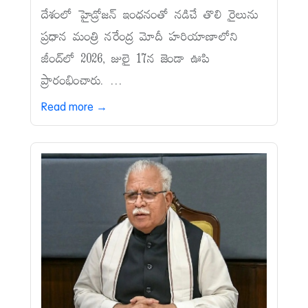
దేశంలో హైడ్రోజన్‌ ఇంధనంతో నడిచే తొలి రైలును
ప్రధాన మంత్రి నరేంద్ర మోదీ హరియాణాలోని
జీంద్‌లో 2026, జులై 17న జెండా ఊపి
ప్రారంభించారు. ...
Read more →