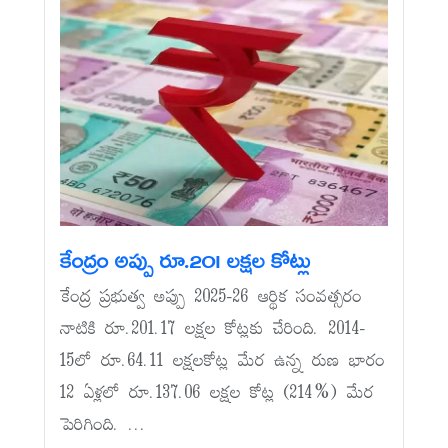
కేంద్రం అప్పు రూ.201 లక్షల కోట్లు
కేంద్ర ప్రభుత్వ అప్పు 2025-26 ఆర్థిక సంవత్సరం
నాటికి రూ.201.17 లక్షల కోట్లకు చేరింది. 2014-
15లో రూ.64.11 లక్షలకోట్ల మేర ఉన్న రుణ భారం
12 ఏళ్లలో రూ.137.06 లక్షల కోట్ల (214%) మేర
పెరిగింది. ...