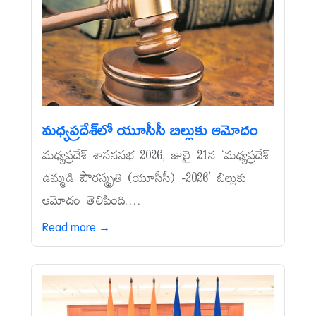
మధ్యప్రదేశ్‌లో యూసీసీ బిల్లుకు ఆమోదం
మధ్యప్రదేశ్‌ శాసనసభ 2026, జులై 21న ‘మధ్యప్రదేశ్‌
ఉమ్మడి పౌరస్మృతి (యూసీసీ) -2026’ బిల్లుకు
ఆమోదం తెలిపింది....
Read more →