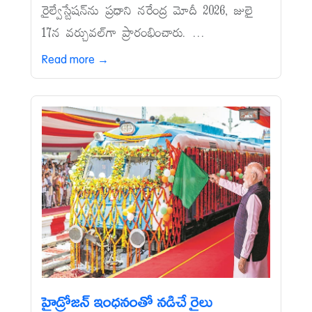
రైల్వేస్టేషన్‌ను ప్రధాని నరేంద్ర మోదీ 2026, జులై
17న వర్చువల్‌గా ప్రారంభించారు. ...
Read more →
హైడ్రోజన్‌ ఇంధనంతో నడిచే రైలు