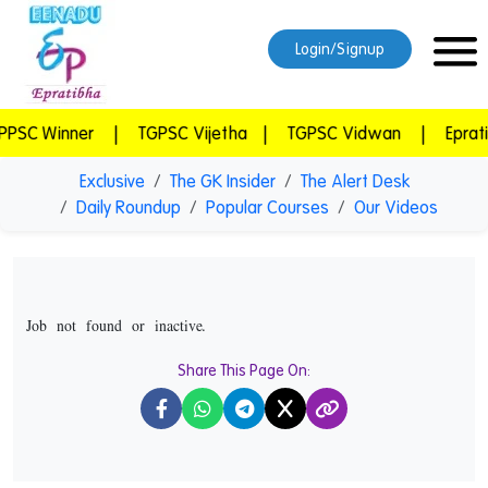
Login/Signup
inner
|
TGPSC Vijetha
|
TGPSC Vidwan
|
Epratibha S
Exclusive
The GK Insider
The Alert Desk
Daily Roundup
Popular Courses
Our Videos
Job not found or inactive.
Share This Page On:
X