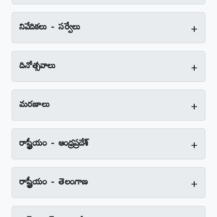
+
నివేదికలు - సర్వేలు
+
దినోత్సవాలు
+
మరణాలు
+
రాష్ట్రీయం - ఆంధ్రప్రదేశ్‌
+
రాష్ట్రీయం - తెలంగాణ