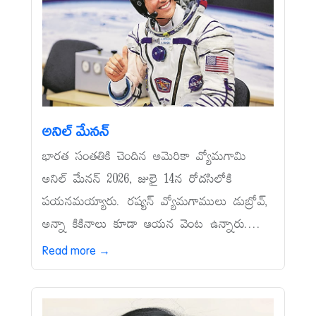
అనిల్‌ మేనన్‌
భారత సంతతికి చెందిన అమెరికా వ్యోమగామి
అనిల్‌ మేనన్‌ 2026, జులై 14న రోదసిలోకి
పయనమయ్యారు. రష్యన్‌ వ్యోమగాములు డుబ్రోవ్,
అన్నా కికినాలు కూడా ఆయన వెంట ఉన్నారు....
Read more →