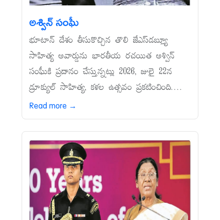
అశ్విన్‌ సంఘీ
భూటాన్‌ దేశం తీసుకొచ్చిన తొలి జేఎస్‌డబ్ల్యూ
సాహిత్య అవార్డును భారతీయ రచయిత అశ్విన్‌
సంఘీకి ప్రదానం చేస్తున్నట్లు 2026, జులై 22న
డ్రూక్యుల్‌ సాహిత్య, కళల ఉత్సవం ప్రకటించింది....
Read more →