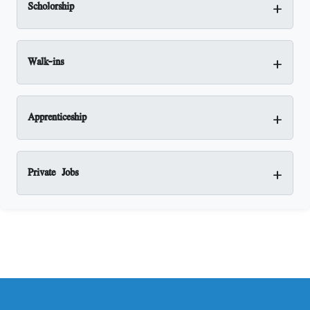
+
Scholorship
+
Walk-ins
+
Apprenticeship
+
Private Jobs