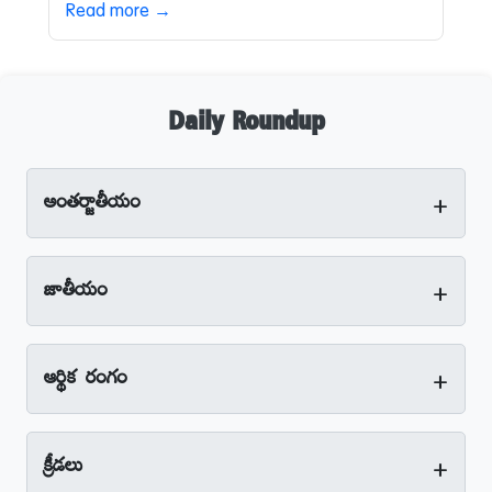
Read more →
Daily Roundup
+
అంతర్జాతీయం
+
జాతీయం
+
ఆర్థిక రంగం
+
క్రీడలు