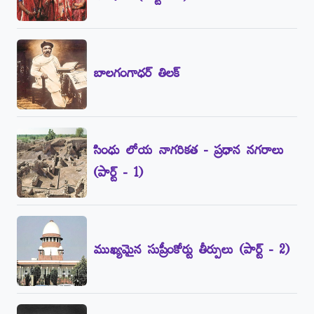
బాలగంగాధర్‌ తిలక్‌
సింధు లోయ నాగరికత - ప్రధాన నగరాలు
(పార్ట్‌ - 1)
ముఖ్యమైన సుప్రీంకోర్టు తీర్పులు (పార్ట్‌ - 2)