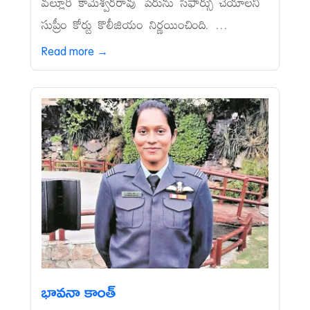
వల్లూరి కామేశ్వరరావు పేరును సిఫార్సు చేయాలని
సుప్రీం కోర్టు కొలీజియం నిర్ణయించింది. ...
Read more →
భావనా కాంత్‌