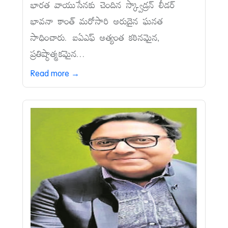
భారత వాయుసేనకు చెందిన స్క్వాడ్రన్‌ లీడర్‌
భావనా కాంత్‌ మరోసారి అరుదైన ఘనత
సాధించారు. ఐఏఎఫ్‌ అత్యంత కఠినమైన,
ప్రతిష్ఠాత్మకమైన...
Read more →