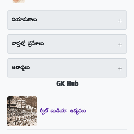
+
నియామకాలు
+
వార్తల్లో ప్రదేశాలు
+
అవార్డులు
GK Hub
క్విట్‌ ఇండియా ఉద్యమం