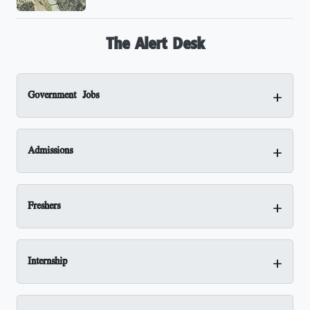
The Alert Desk
+
Government Jobs
+
Admissions
+
Freshers
+
Internship