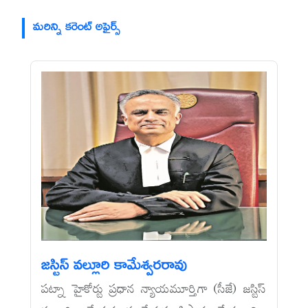
మరిన్ని కరెంట్ అఫైర్స్
జస్టిస్‌ వల్లూరి కామేశ్వరరావు
పట్నా హైకోర్టు ప్రధాన న్యాయమూర్తిగా (సీజే) జస్టిస్‌