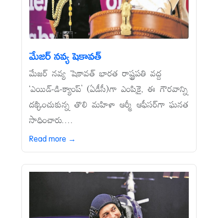
మేజర్‌ నవ్య షెకావత్‌
మేజర్‌ నవ్య షెకావత్‌ భారత రాష్ట్రపతి వద్ద
‘ఎయిడ్‌-డి-క్యాంప్‌’ (ఏడీసీ)గా ఎంపికై, ఈ గౌరవాన్ని
దక్కించుకున్న తొలి మహిళా ఆర్మీ ఆఫీసర్‌గా ఘనత
సాధించారు....
Read more →