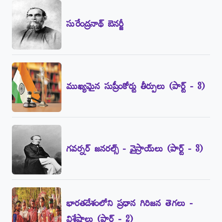
సురేంద్రనాథ్‌ బెనర్జీ
ముఖ్యమైన సుప్రీంకోర్టు తీర్పులు (పార్ట్‌ - 3)
గవర్నర్‌ జనరల్స్‌ - వైస్రాయ్‌లు (పార్ట్‌ - 3)
భారతదేశంలోని ప్రధాన గిరిజన తెగలు -
విశేషాలు (పార్ట్‌ - 2)