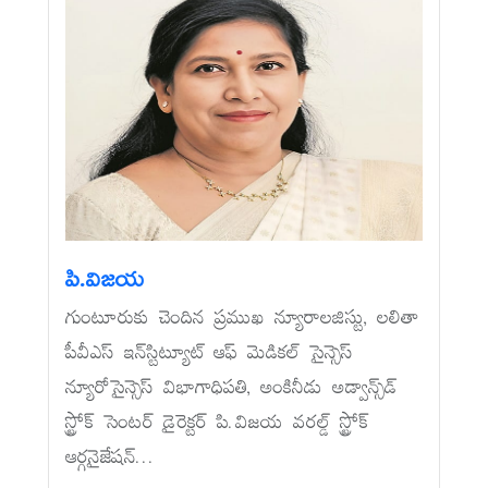
పి.విజయ
గుంటూరుకు చెందిన ప్రముఖ న్యూరాలజిస్టు, లలితా
పీవీఎస్‌ ఇన్‌స్టిట్యూట్‌ ఆఫ్‌ మెడికల్‌ సైన్సెస్‌
న్యూరోసైన్సెస్‌ విభాగాధిపతి, అంకినీడు అడ్వాన్స్‌డ్‌
స్ట్రోక్‌ సెంటర్‌ డైరెక్టర్‌ పి.విజయ వరల్డ్‌ స్ట్రోక్‌
ఆర్గనైజేషన్‌...