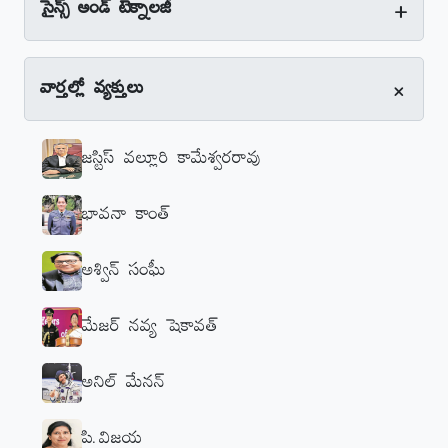
+
సైన్స్‌ అండ్‌ టెక్నాలజీ
+
వార్తల్లో వ్యక్తులు
జస్టిస్‌ వల్లూరి కామేశ్వరరావు
భావనా కాంత్‌
అశ్విన్‌ సంఘీ
మేజర్‌ నవ్య షెకావత్‌
అనిల్‌ మేనన్‌
పి.విజయ