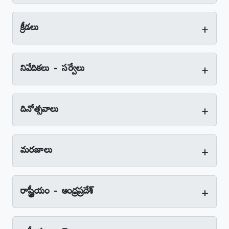
+
క్రీడలు
+
నివేదికలు - సర్వేలు
+
దినోత్సవాలు
+
మరణాలు
+
రాష్ట్రీయం - ఆంధ్రప్రదేశ్‌