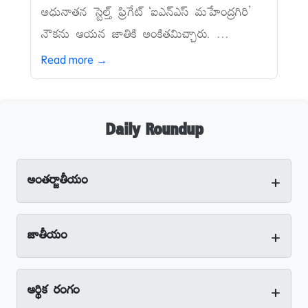
అధునాతన స్టెల్త్‌ ఫ్రిగేట్‌ ‘ఐఎన్‌ఎస్‌ మహేంద్రగిరి’
నౌకను ఆయన జాతికి అంకితమిచ్చారు. ...
Read more →
Daily Roundup
+
అంతర్జాతీయం
+
జాతీయం
+
ఆర్థిక రంగం