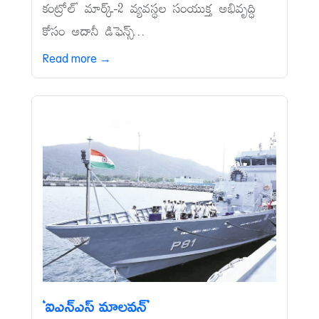
కంట్రోల్‌’ మార్క్‌-2 వ్యవస్థల సంయుక్త అభివృద్ధి
కోసం అదానీ డిఫెన్స్...
Read more →
‘ఐఎన్‌ఎస్‌ మాలవన్‌’