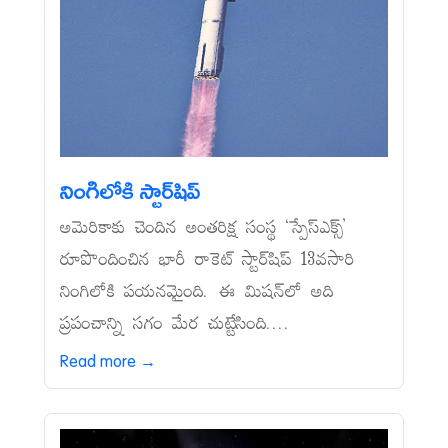
నింగిలోకి స్టార్‌షిప్‌
అమెరికాకు చెందిన అంతరిక్ష సంస్థ ‘స్పేస్‌ఎక్స్‌’
రూపొందించిన భారీ రాకెట్‌ స్టార్‌షిప్‌ 13వసారి
నింగిలోకి పయనమైంది. ఈ మిషన్‌లో అది
ప్రపంచాన్ని సగం మేర చుట్టేసింది....
Read more →