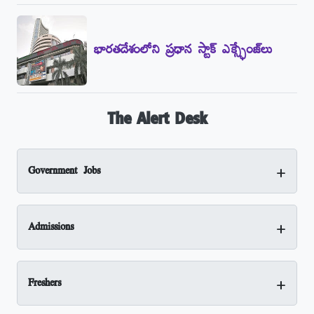
భారతదేశంలోని ప్రధాన స్టాక్‌ ఎక్స్ఛేంజ్‌లు
The Alert Desk
+
Government Jobs
+
Admissions
+
Freshers