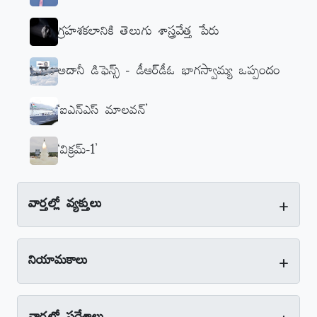
గ్రహశకలానికి తెలుగు శాస్త్రవేత్త పేరు
అదానీ డిఫెన్స్‌ - డీఆర్‌డీఓ భాగస్వామ్య ఒప్పందం
‘ఐఎన్‌ఎస్‌ మాలవన్‌’
‘విక్రమ్‌-1’
+
వార్తల్లో వ్యక్తులు
+
నియామకాలు