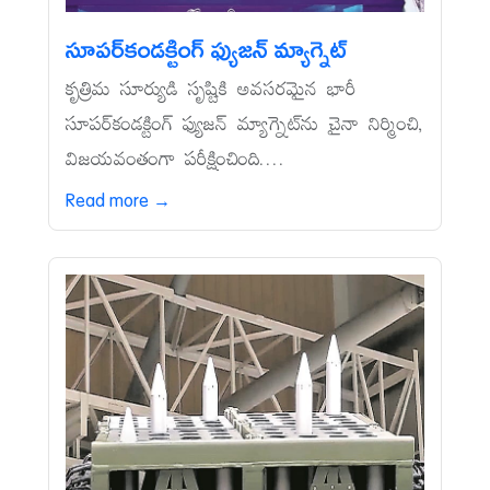
సూపర్‌కండక్టింగ్‌ ఫ్యుజన్‌ మ్యాగ్నెట్‌
కృత్రిమ సూర్యుడి సృష్టికి అవసరమైన భారీ
సూపర్‌కండక్టింగ్‌ ఫ్యుజన్‌ మ్యాగ్నెట్‌ను చైనా నిర్మించి,
విజయవంతంగా పరీక్షించింది....
Read more →