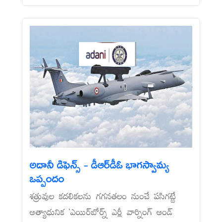
అదానీ డిఫెన్స్‌ - డీఆర్‌డీఓ భాగస్వామ్య
ఒప్పందం
శత్రువుల కదలికలను గగనతలం నుంచే పసిగట్టే
అత్యాధునిక ‘ఎయిర్‌బోర్న్‌ ఎర్లీ వార్నింగ్‌ అండ్‌