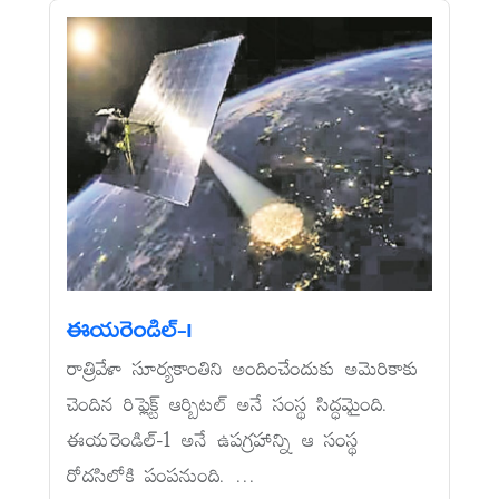
ఈయరెండిల్‌-1
రాత్రివేళా సూర్యకాంతిని అందించేందుకు అమెరికాకు
చెందిన రిఫ్లెక్ట్‌ ఆర్బిటల్‌ అనే సంస్థ సిద్ధమైంది.
ఈయరెండిల్‌-1 అనే ఉపగ్రహాన్ని ఆ సంస్థ
రోదసిలోకి పంపనుంది. ...