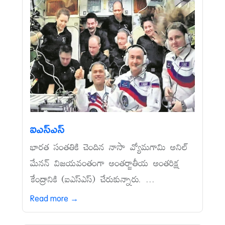
ఐఎస్‌ఎస్‌
భారత సంతతికి చెందిన నాసా వ్యోమగామి అనిల్‌
మేనన్‌ విజయవంతంగా అంతర్జాతీయ అంతరిక్ష
కేంద్రానికి (ఐఎస్‌ఎస్‌) చేరుకున్నారు. ...
Read more →