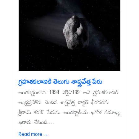
గ్రహశకలానికి తెలుగు శాస్త్రవేత్త పేరు
అంతరిక్షంలోని ‘1999 ఎక్స్‌ఏ169’ అనే గ్రహశకలానికి
ఆంధ్రప్రదేశ్‌కు చెందిన శాస్త్రవేత్త డాక్టర్‌ భీరవరసు
శ్రీరామ్‌ శరణ్‌ పేరును అంతర్జాతీయ ఖగోళ సమాఖ్య
ఖరారు చేసింది....
Read more →