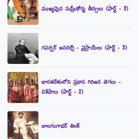
ముఖ్యమైన సుప్రీంకోర్టు తీర్పులు (పార్ట్‌ - 3)
గవర్నర్‌ జనరల్స్‌ - వైస్రాయ్‌లు (పార్ట్‌ - 3)
భారతదేశంలోని ప్రధాన గిరిజన తెగలు -
విశేషాలు (పార్ట్‌ - 2)
బాలగంగాధర్‌ తిలక్‌