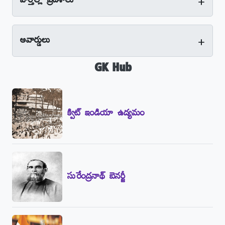
+
వార్తల్లో ప్రదేశాలు
+
అవార్డులు
GK Hub
క్విట్‌ ఇండియా ఉద్యమం
సురేంద్రనాథ్‌ బెనర్జీ