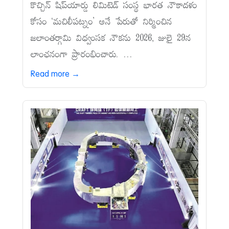
కొచ్చిన్‌ షిప్‌యార్డు లిమిటెడ్‌ సంస్థ భారత నౌకాదళం
కోసం ‘మచిలీపట్నం’ అనే పేరుతో నిర్మించిన
జలాంతర్గామి విధ్వంసక నౌకను 2026, జులై 29న
లాంఛనంగా ప్రారంభించారు. ...
Read more →