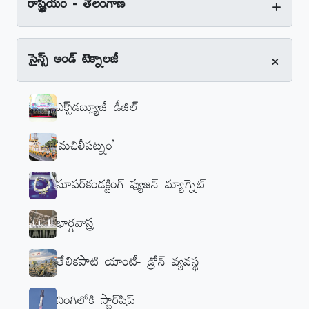
+
రాష్ట్రీయం - తెలంగాణ
+
సైన్స్‌ అండ్‌ టెక్నాలజీ
ఎక్స్‌డబ్ల్యూజీ డీజిల్‌
‘మచిలీపట్నం’
సూపర్‌కండక్టింగ్‌ ఫ్యుజన్‌ మ్యాగ్నెట్‌
భార్గవాస్త్ర
తేలికపాటి యాంటీ- డ్రోన్‌ వ్యవస్థ
నింగిలోకి స్టార్‌షిప్‌