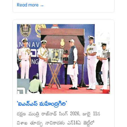
Read more →
‘ఐఎన్‌ఎస్‌ మహేంద్రగిరి’
రక్షణ మంత్రి రాజ్‌నాథ్‌ సింగ్‌ 2026, జులై 11న
విశాఖ తూర్పు నావికాదళం ఎన్‌14ఏ జెట్టీలో