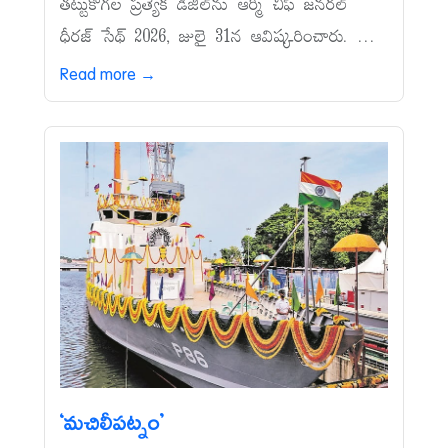
తట్టుకోగల ప్రత్యేక డీజిల్‌ను ఆర్మీ చీఫ్‌ జనరల్‌
ధీరజ్‌ సేథ్‌ 2026, జులై 31న ఆవిష్కరించారు. ...
Read more →
‘మచిలీపట్నం’