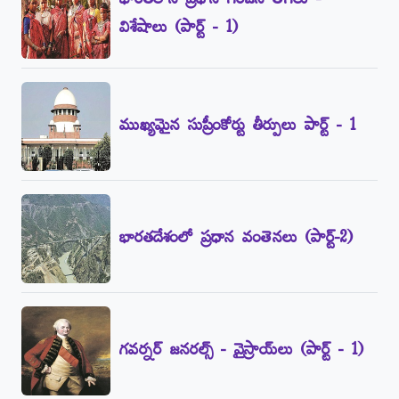
భారత్‌లోని ప్రధాన గిరిజన తెగలు -
విశేషాలు (పార్ట్‌ - 1)
ముఖ్యమైన సుప్రీంకోర్టు తీర్పులు పార్ట్‌ - 1
భారతదేశంలో ప్రధాన వంతెనలు (పార్ట్‌-2)
గవర్నర్‌ జనరల్స్‌ - వైస్రాయ్‌లు (పార్ట్‌ - 1)