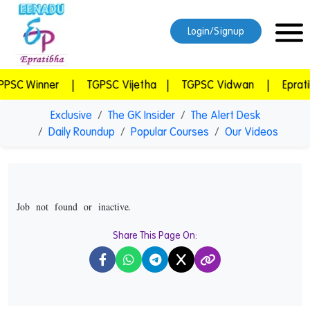
Login/Signup
r
|
TGPSC Vijetha
|
TGPSC Vidwan
|
Epratibha Super 
Exclusive
The GK Insider
The Alert Desk
Daily Roundup
Popular Courses
Our Videos
Job not found or inactive.
Share This Page On:
X