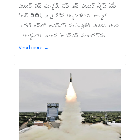
ఎయిర్‌ చీఫ్‌ మార్షల్, చీఫ్‌ ఆఫ్‌ ఎయిర్‌ స్టాఫ్‌ ఏపీ
సింగ్‌ 2026, జులై 22న కర్ణాటకలోని కార్వార
నావల్‌ బేస్‌లో ఐఎన్‌ఎస్‌ మహేశ్రేణికి చెందిన రెండో
యుద్ధనౌక అయిన ‘ఐఎన్‌ఎస్‌ మాలవన్‌’ను...
Read more →