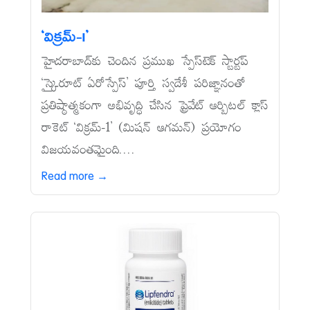
‘విక్రమ్‌-1’
హైదరాబాద్‌కు చెందిన ప్రముఖ స్పేస్‌టెక్‌ స్టార్టప్‌
‘స్కైరూట్‌ ఏరోస్పేస్‌’ పూర్తి స్వదేశీ పరిజ్ఞానంతో
ప్రతిష్ఠాత్మకంగా అభివృద్ధి చేసిన ప్రైవేట్‌ ఆర్బిటల్‌ క్లాస్‌
రాకెట్‌ ‘విక్రమ్‌-1’ (మిషన్‌ ఆగమన్‌) ప్రయోగం
విజయవంతమైంది....
Read more →