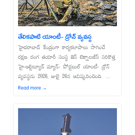
తేలికపాటి యాంటీ- డ్రోన్‌ వ్యవస్థ
హైదరాబాద్‌ కేంద్రంగా కార్యకలాపాలు సాగించే
రక్షణ రంగ తయారీ సంస్థ జెన్‌ టెక్నాలజీస్‌ సరికొత్త
హై-ఆల్టిట్యూడ్‌ మ్యాన్‌- పోర్టబుల్‌ యాంటీ- డ్రోన్‌
వ్యవస్థను 2026, జులై 26న ఆవిష్కరించింది. ...
Read more →