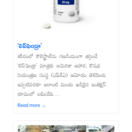
‘లిప్‌ఫెండ్రా’
శరీరంలో కొలెస్ట్రాల్‌ను గణనీయంగా తగ్గించే
‘లిప్‌ఫెండ్రా’ మాత్రకు అమెరికా ఆహార, ఔషధ
నియంత్రణ సంస్థ (ఎఫ్‌డీఏ) ఆమోదం తెలిపింది.
ఇప్పటివరకూ ఇలాంటి మందు ఖరీదైన ఇంజెక్షన్‌
రూపంలో లభించేది....
Read more →