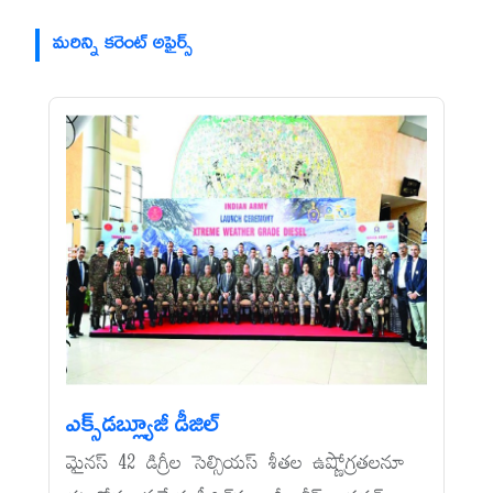
మరిన్ని కరెంట్ అఫైర్స్
ఎక్స్‌డబ్ల్యూజీ డీజిల్‌
మైనస్‌ 42 డిగ్రీల సెల్సియస్‌ శీతల ఉష్ణోగ్రతలనూ