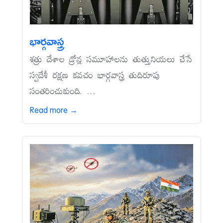
భార్గవాస్త్ర
శత్రు దేశాల డ్రోన్ల సమూహాలను తుత్తునియలు చేసే
స్వదేశీ రక్షణ కవచం భార్గవాస్త్ర తుదిరూపు
సంతరించుకుంది. ...
Read more →