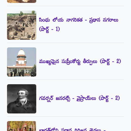
సింధు లోయ నాగరికత - ప్రధాన నగరాలు
(పార్ట్‌ - 1)
ముఖ్యమైన సుప్రీంకోర్టు తీర్పులు (పార్ట్‌ - 2)
గవర్నర్‌ జనరల్స్‌ - వైస్రాయ్‌లు (పార్ట్‌ - 2)