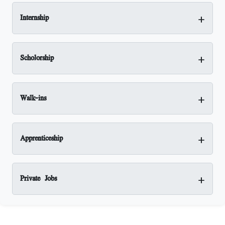
+
Internship
+
Scholorship
+
Walk-ins
+
Apprenticeship
+
Private Jobs