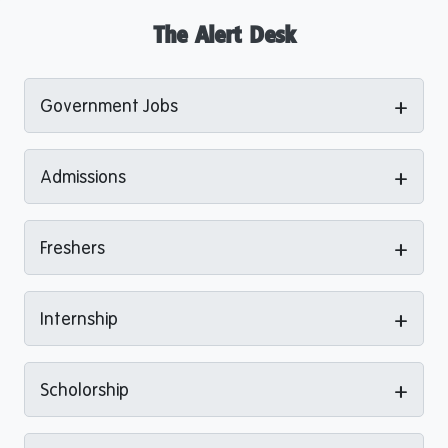
The Alert Desk
+
Government Jobs
+
Admissions
+
Freshers
+
Internship
+
Scholorship