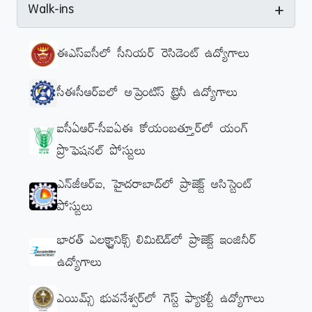
+
Walk-ins
ఈఎస్ఐసీలో సీనియర్ రెసిడెంట్ ఉద్యోగాలు
సీఈసీఆర్‌ఐలో అప్రెంటిస్‌ ట్రైనీ ఉద్యోగాలు
ఐసీఏఆర్‌-సీఐఏఈ కోయంబత్తూర్‌లో యంగ్
ప్రొఫెషనల్ పోస్టులు
ఎన్‌జీఆర్‌ఐ, హైదరాబాద్‌లో ప్రాజెక్ట్‌ అసిస్టెంట్‌
పోస్టులు
భారత్ ఎలక్ట్రానిక్స్ లిమిటెడ్‌లో ప్రాజెక్ట్ ఇంజినీర్
ఉద్యోగాలు
ఎయిమ్స్‌ భువనేశ్వర్‌లో గెస్ట్ ఫ్యాకల్టీ ఉద్యోగాలు