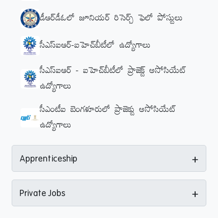
డీఆర్‌డీఓలో జూనియర్ రిసెర్చ్ ఫెలో పోస్టులు
సీఎస్‌ఐఆర్-ఐహెచ్‌బీటీలో ఉద్యోగాలు
సీఎస్‌ఐఆర్ - ఐహెచ్‌బీటీలో ప్రాజెక్ట్ అసోసియేట్
ఉద్యోగాలు
సీఎంటీఐ బెంగళూరులో ప్రాజెక్టు అసోసియేట్‌
ఉద్యోగాలు
+
Apprenticeship
+
Private Jobs