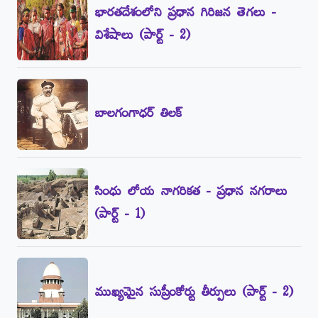
భారతదేశంలోని ప్రధాన గిరిజన తెగలు -
విశేషాలు (పార్ట్‌ - 2)
బాలగంగాధర్‌ తిలక్‌
సింధు లోయ నాగరికత - ప్రధాన నగరాలు
(పార్ట్‌ - 1)
ముఖ్యమైన సుప్రీంకోర్టు తీర్పులు (పార్ట్‌ - 2)