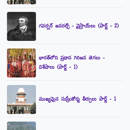
గవర్నర్‌ జనరల్స్‌ - వైస్రాయ్‌లు (పార్ట్‌ - 2)
భారత్‌లోని ప్రధాన గిరిజన తెగలు -
విశేషాలు (పార్ట్‌ - 1)
ముఖ్యమైన సుప్రీంకోర్టు తీర్పులు పార్ట్‌ - 1