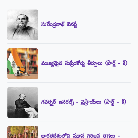
సురేంద్రనాథ్‌ బెనర్జీ
ముఖ్యమైన సుప్రీంకోర్టు తీర్పులు (పార్ట్‌ - 3)
గవర్నర్‌ జనరల్స్‌ - వైస్రాయ్‌లు (పార్ట్‌ - 3)
భారతదేశంలోని ప్రధాన గిరిజన తెగలు -