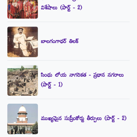
విశేషాలు (పార్ట్‌ - 2)
బాలగంగాధర్‌ తిలక్‌
సింధు లోయ నాగరికత - ప్రధాన నగరాలు
(పార్ట్‌ - 1)
ముఖ్యమైన సుప్రీంకోర్టు తీర్పులు (పార్ట్‌ - 2)