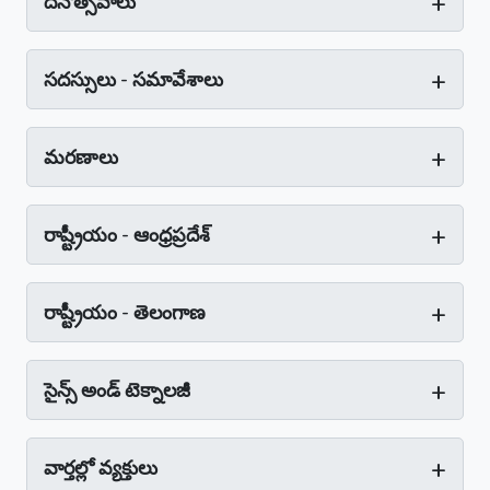
+
దినోత్సవాలు
+
సదస్సులు - సమావేశాలు
+
మరణాలు
+
రాష్ట్రీయం - ఆంధ్రప్రదేశ్‌
+
రాష్ట్రీయం - తెలంగాణ
+
సైన్స్‌ అండ్‌ టెక్నాలజీ
+
వార్తల్లో వ్యక్తులు