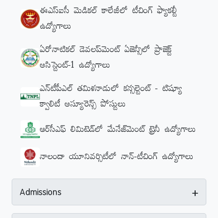
ఈఎస్ఐసీ మెడికల్ కాలేజీలో టీచింగ్ ఫ్యాకల్టీ
ఉద్యోగాలు
ఏరోనాటికల్ డెవలప్‌మెంట్ ఏజెన్సీలో ప్రాజెక్ట్
అసిస్టెంట్-1 ఉద్యోగాలు
ఎన్‌టీపీఎల్‌ తమిళనాడులో కన్సల్టెంట్ - టిష్యూ
క్వాలిటీ అస్యూరెన్స్ పోస్టులు
ఆర్‌సీఎఫ్‌ లిమిటెడ్‌లో మేనేజ్‌మెంట్ ట్రైనీ ఉద్యోగాలు
నాలందా యూనివర్సిటీలో నాన్-టీచింగ్ ఉద్యోగాలు
+
Admissions