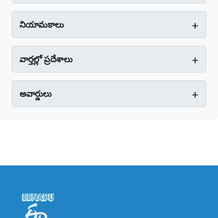
+
నియామకాలు
+
వార్తల్లో ప్రదేశాలు
+
అవార్డులు