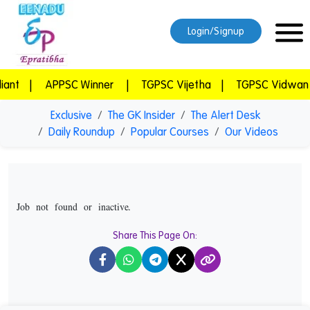
Login/Signup
t
|
APPSC Winner
|
TGPSC Vijetha
|
TGPSC Vidwan
|
Exclusive
The GK Insider
The Alert Desk
Daily Roundup
Popular Courses
Our Videos
Job not found or inactive.
Share This Page On:
X