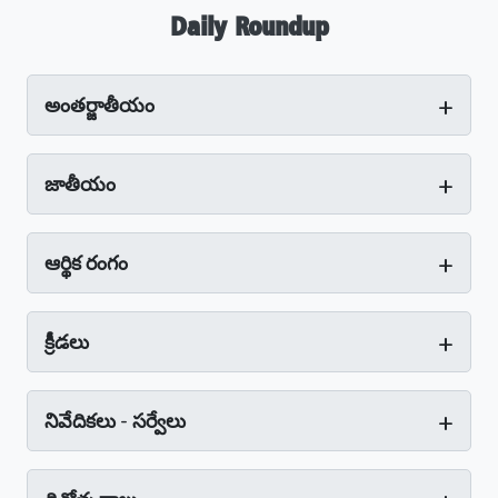
Daily Roundup
+
అంతర్జాతీయం
+
జాతీయం
+
ఆర్థిక రంగం
+
క్రీడలు
+
నివేదికలు - సర్వేలు