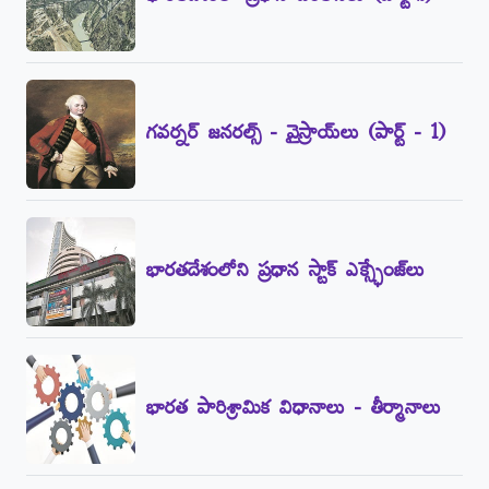
గవర్నర్‌ జనరల్స్‌ - వైస్రాయ్‌లు (పార్ట్‌ - 1)
భారతదేశంలోని ప్రధాన స్టాక్‌ ఎక్స్ఛేంజ్‌లు
భారత పారిశ్రామిక విధానాలు - తీర్మానాలు